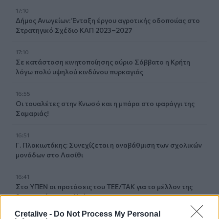
17:10
Δήμος Ανωγείων: Ένταξη έργου αγροτικής οδοποιίας στο
Στρατηγικό Σχέδιο ΚΑΠ 2023–2027
17:10
Σε κατάσταση κινητοποίησης αύριο Σάββατο η Κρήτη
λόγω πολύ υψηλού κινδύνου πυρκαγιάς
16:55
Οι τουαλέτες στην Κνωσό και η μπάρα στο φαράγγι της
Σαμαριάς!
16:51
Γ. Πλακιωτάκης: Συνεχίζεται η αναβάθμιση των σχολικών
μονάδων στο Λασίθι
16:41
Στο ΥΠΕΝ οι προτάσεις του ΤΕΕ/ΤΑΚ για το μέλλον της
βιομηχανίας στην Κρήτη
Cretalive -
Do Not Process My Personal
16:37