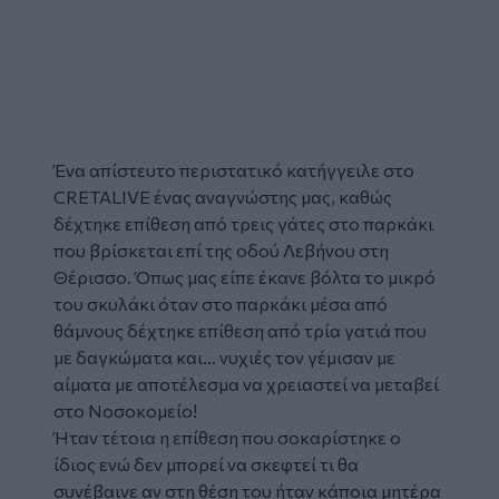
Ένα απίστευτο περιστατικό κατήγγειλε στο
CRETALIVE ένας αναγνώστης μας, καθώς
δέχτηκε
επίθεση
από τρεις
γάτες
στο παρκάκι
που βρίσκεται επί της οδού Λεβήνου στη
Θέρισσο
. Όπως μας είπε έκανε βόλτα το μικρό
του σκυλάκι όταν στο παρκάκι μέσα από
θάμνους δέχτηκε επίθεση από τρία γατιά που
με δαγκώματα και… νυχιές τον γέμισαν με
αίματα με αποτέλεσμα να χρειαστεί να μεταβεί
στο
Νοσοκομείο!
Ήταν τέτοια η επίθεση που σοκαρίστηκε ο
ίδιος ενώ δεν μπορεί να σκεφτεί τι θα
συνέβαινε αν στη θέση του ήταν κάποια μητέρα