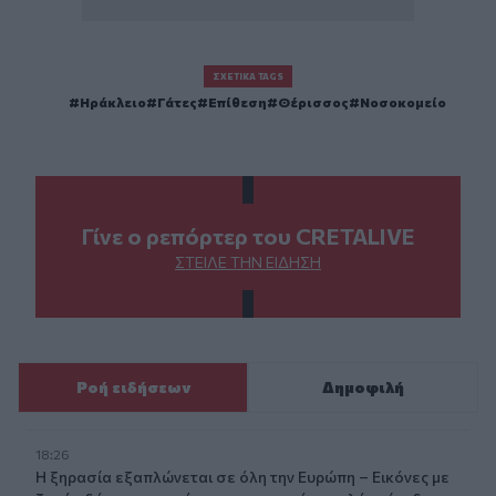
ΣΧΕΤΙΚΆ TAGS
Ηράκλειο
Γάτες
Επίθεση
Θέρισσος
Νοσοκομείο
Γίνε ο ρεπόρτερ του CRETALIVE
ΣΤΕΊΛΕ ΤΗΝ ΕΊΔΗΣΗ
Ροή ειδήσεων
Δημοφιλή
18:26
Η ξηρασία εξαπλώνεται σε όλη την Ευρώπη – Εικόνες με