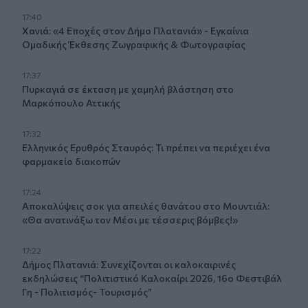
17:40
Χανιά: «4 Εποχές στον Δήμο Πλατανιά» - Εγκαίνια
Ομαδικής Έκθεσης Ζωγραφικής & Φωτογραφίας
17:37
Πυρκαγιά σε έκταση με χαμηλή βλάστηση στο
Μαρκόπουλο Αττικής
17:32
Ελληνικός Ερυθρός Σταυρός: Τι πρέπει να περιέχει ένα
φαρμακείο διακοπών
17:24
Aποκαλύψεις σοκ για απειλές θανάτου στο Μουντιάλ:
«Θα ανατινάξω τον Μέσι με τέσσερις βόμβες!»
17:22
Δήμος Πλατανιά: Συνεχίζονται οι καλοκαιρινές
εκδηλώσεις “Πολιτιστικό Καλοκαίρι 2026, 16ο Φεστιβάλ
Γη - Πολιτισμός- Τουρισμός”