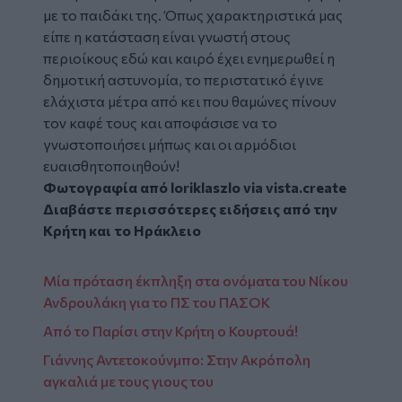
με το παιδάκι της. Όπως χαρακτηριστικά μας
είπε η κατάσταση είναι γνωστή στους
περιοίκους εδώ και καιρό έχει ενημερωθεί η
δημοτική αστυνομία, το περιστατικό έγινε
ελάχιστα μέτρα από κει που θαμώνες πίνουν
τον καφέ τους και αποφάσισε να το
γνωστοποιήσει μήπως και οι αρμόδιοι
ευαισθητοποιηθούν!
Φωτογραφία από
loriklaszlo
via
vista.create
Διαβάστε περισσότερες ειδήσεις από την
Κρήτη
και το
Ηράκλειο
Μία πρόταση έκπληξη στα ονόματα του Νίκου
Ανδρουλάκη για το ΠΣ του ΠΑΣΟΚ
Από το Παρίσι στην Κρήτη ο Κουρτουά!
Γιάννης Αντετοκούνμπο: Στην Ακρόπολη
αγκαλιά με τους γιους του