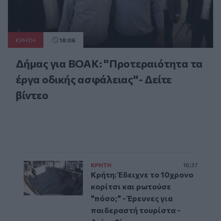
ΚΡΗΤΗ
18:06
Δήμας για ΒΟΑΚ: "Προτεραιότητα τα
έργα οδικής ασφάλειας"- Δείτε
βίντεο
ΚΡΗΤΗ
16:37
Κρήτη: Έδειχνε το 10χρονο
κορίτσι και ρωτούσε
"πόσο;" - Έρευνες για
παιδεραστή τουρίστα -