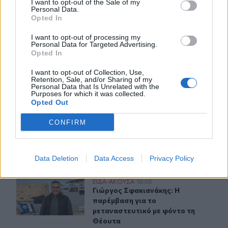
I want to opt-out of the Sale of my
Personal Data.
Opted In
ΣΧΕΤΙΚA AΡΘΡΑ
I want to opt-out of processing my
Personal Data for Targeted Advertising.
ΕΛ.ΑΣ Κρήτη: Ποιοι αξιωματικοί προήχθησαν - Όλα τα 
ΕΙΔΑ-ΑΚΟΥΣΑ
18:09
Opted In
ΕΛ.ΑΣ Κρήτη: Ποιοι αξιωματικοί π
ΕΛ.ΑΣ Κρήτη: Ποιοι αξιωματικοί
προήχθησαν - Όλα τα ονόματα
I want to opt-out of Collection, Use,
Retention, Sale, and/or Sharing of my
Personal Data that Is Unrelated with the
Purposes for which it was collected.
Opted Out
Προσοχή! Ο ΕΦΚΑ… δαγκώνει τους ανυποψίαστους πολί
ΕΙΔΑ-ΑΚΟΥΣΑ
10:17
CONFIRM
Προσοχή! Ο ΕΦΚΑ… δαγκώνει τους 
Προσοχή! Ο ΕΦΚΑ… δαγκώνει
τους ανυποψίαστους πολίτες!
Data Deletion
Data Access
Privacy Policy
Γιώργος Σφακιανάκης: Η παρέμβαση για το μεταναστευτ
ΕΙΔΑ-ΑΚΟΥΣΑ
18:05
Γιώργος Σφακιανάκης: Η παρέμβαση
Γιώργος Σφακιανάκης: Η
παρέμβαση για το
μεταναστευτικό με φόντο τη
Θέουτα