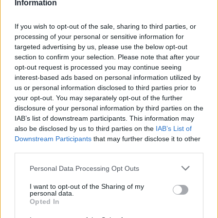
Information
Κρήτη: Έδειχνε το 10χρονο κορίτσι και ρωτούσε "πόσο;" -
Έρευνες για παιδεραστή τουρίστα - Δείτε βίντεο
If you wish to opt-out of the sale, sharing to third parties, or
processing of your personal or sensitive information for
16:30
targeted advertising by us, please use the below opt-out
Στεγαστικό επίδομα από το υπουργείο Παιδείας, σε 1.120
section to confirm your selection. Please note that after your
φοιτητές σε Βόλο, Λάρισα, Τρίκαλα, Καρδίτσα και Λαμία
opt-out request is processed you may continue seeing
interest-based ads based on personal information utilized by
16:17
us or personal information disclosed to third parties prior to
Συντάξεις: Αυξάνονται οι αποχωρήσεις το 2026 καθώς
your opt-out. You may separately opt-out of the further
περισσότεροι ασφαλισμένοι βγαίνουν νωρίτερα
disclosure of your personal information by third parties on the
IAB’s list of downstream participants. This information may
16:15
also be disclosed by us to third parties on the
IAB’s List of
Η Έμπαρος τίμησε τους νεκρούς της Κατοχής - 82 χρόνια
Downstream Participants
that may further disclose it to other
από τη Μεγάλη Κύκλωση
third parties.
Personal Data Processing Opt Outs
ΠΕΡΙΣΣΟΤΕΡΑ
I want to opt-out of the Sharing of my
personal data.
Opted In