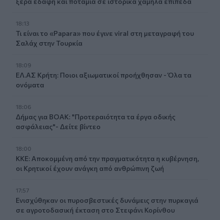
ξερά εδάφη και ποτάμια σε ιστορικά χαμηλά επίπεδα
18:13
Τι είναι το «Papara» που έγινε viral στη μεταγραφή του
Σαλάχ στην Τουρκία
18:09
ΕΛ.ΑΣ Κρήτη: Ποιοι αξιωματικοί προήχθησαν - Όλα τα
ονόματα
18:06
Δήμας για ΒΟΑΚ: "Προτεραιότητα τα έργα οδικής
ασφάλειας"- Δείτε βίντεο
18:00
ΚΚΕ: Αποκομμένη από την πραγματικότητα η κυβέρνηση,
οι Κρητικοί έχουν ανάγκη από ανθρώπινη ζωή
17:57
Ενισχύθηκαν οι πυροσβεστικές δυνάμεις στην πυρκαγιά
σε αγροτοδασική έκταση στο Στεφάνι Κορίνθου