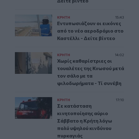
Δείτε βίντεο
ΚΡΗΤΗ
15:43
Εντυπωσιάζουν οι εικόνες
από το νέο αεροδρόμιο στο
Καστέλλι - Δείτε βίντεο
ΚΡΗΤΗ
14:02
Χωρίς καθαρίστριες οι
τουαλέτες της Κνωσού μετά
τον σάλο με τα
φιλοδωρήματα - Τί συνέβη
ΚΡΗΤΗ
17:10
Σε κατάσταση
κινητοποίησης αύριο
Σάββατο η Κρήτη λόγω
πολύ υψηλού κινδύνου
πυρκαγιάς