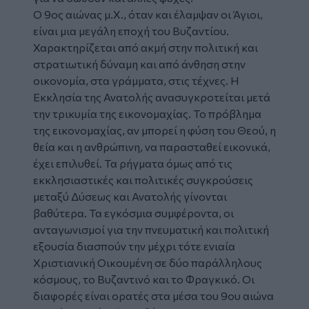
Ο 9ος αιώνας μ.Χ., όταν και έλαμψαν οι Άγιοι,
είναι μια μεγάλη εποχή του Βυζαντίου.
Χαρακτηρίζεται από ακμή στην πολιτική και
στρατιωτική δύναμη και από άνθηση στην
οικονομία, στα γράμματα, στις τέχνες. Η
Εκκλησία της Ανατολής ανασυγκροτείται μετά
την τρικυμία της εικονομαχίας. Το πρόβλημα
της εικονομαχίας, αν μπορεί η φύση του Θεού, η
θεία και η ανθρώπινη, να παρασταθεί εικονικά,
έχει επιλυθεί. Τα ρήγματα όμως από τις
εκκλησιαστικές και πολιτικές συγκρούσεις
μεταξύ Δύσεως και Ανατολής γίνονται
βαθύτερα. Τα εγκόσμια συμφέροντα, οι
ανταγωνισμοί για την πνευματική και πολιτική
εξουσία διασπούν την μέχρι τότε ενιαία
Χριστιανική Οικουμένη σε δύο παράλληλους
κόσμους, το Βυζαντινό και το Φραγκικό. Οι
διαφορές είναι ορατές στα μέσα του 9ου αιώνα