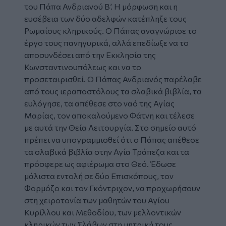
του Πάπα Ανδριανού Β’. Η μόρφωση και η
ευσέβεια των δύο αδελφών κατέπληξε τους
Ρωμαίους κληρικούς. Ο Πάπας αναγνώρισε το
έργο τους πανηγυρικά, αλλά επεδίωξε να το
αποσυνδέσει από την Εκκλησία της
Κωνσταντινουπόλεως και να το
προσεταιρισθεί. Ο Πάπας Ανδριανός παρέλαβε
από τους ιεραποστόλους τα σλαβικά βιβλία, τα
ευλόγησε, τα απέθεσε στο ναό της Αγίας
Μαρίας, τον αποκαλούμενο Φάτνη και τέλεσε
με αυτά την Θεία Λειτουργία. Στο σημείο αυτό
πρέπει να υπογραμμισθεί ότι ο Πάπας απέθεσε
τα σλαβικά βιβλία στην Αγία Τράπεζα και τα
πρόσφερε ως αφιέρωμα στο Θεό. Έδωσε
μάλιστα εντολή σε δύο Επισκόπους, τον
Φορμόζο και τον Γκόντριχον, να προχωρήσουν
στη χειροτονία των μαθητών του Αγίου
Κυρίλλου και Μεθοδίου, των μελλοντικών
κληρικών των Σλάβων στη μητρική τους