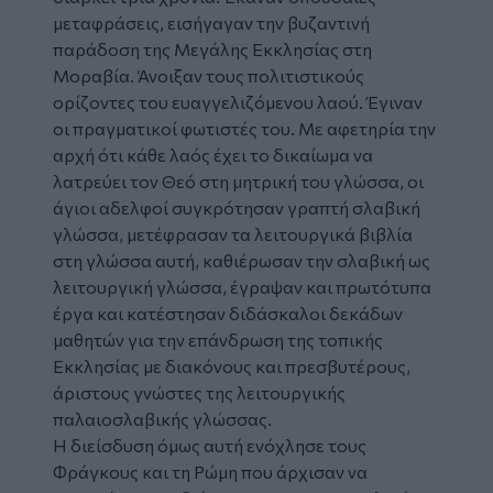
μεταφράσεις, εισήγαγαν την βυζαντινή
παράδοση της Μεγάλης Εκκλησίας στη
Μοραβία. Άνοιξαν τους πολιτιστικούς
ορίζοντες του ευαγγελιζόμενου λαού. Έγιναν
οι πραγματικοί φωτιστές του. Με αφετηρία την
αρχή ότι κάθε λαός έχει το δικαίωμα να
λατρεύει τον Θεό στη μητρική του γλώσσα, οι
άγιοι αδελφοί συγκρότησαν γραπτή σλαβική
γλώσσα, μετέφρασαν τα λειτουργικά βιβλία
στη γλώσσα αυτή, καθιέρωσαν την σλαβική ως
λειτουργική γλώσσα, έγραψαν και πρωτότυπα
έργα και κατέστησαν διδάσκαλοι δεκάδων
μαθητών για την επάνδρωση της τοπικής
Εκκλησίας με διακόνους και πρεσβυτέρους,
άριστους γνώστες της λειτουργικής
παλαιοσλαβικής γλώσσας.
Η διείσδυση όμως αυτή ενόχλησε τους
Φράγκους και τη Ρώμη που άρχισαν να