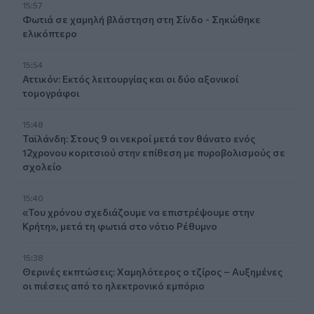
15:57
Φωτιά σε χαμηλή βλάστηση στη Σίνδο - Σηκώθηκε
ελικόπτερο
15:54
Αττικόν: Εκτός λειτουργίας και οι δύο αξονικοί
τομογράφοι
15:48
Ταϊλάνδη: Στους 9 οι νεκροί μετά τον θάνατο ενός
12χρονου κοριτσιού στην επίθεση με πυροβολισμούς σε
σχολείο
15:40
«Του χρόνου σχεδιάζουμε να επιστρέψουμε στην
Κρήτη», μετά τη φωτιά στο νότιο Ρέθυμνο
15:38
Θερινές εκπτώσεις: Χαμηλότερος ο τζίρος – Αυξημένες
οι πιέσεις από το ηλεκτρονικό εμπόριο