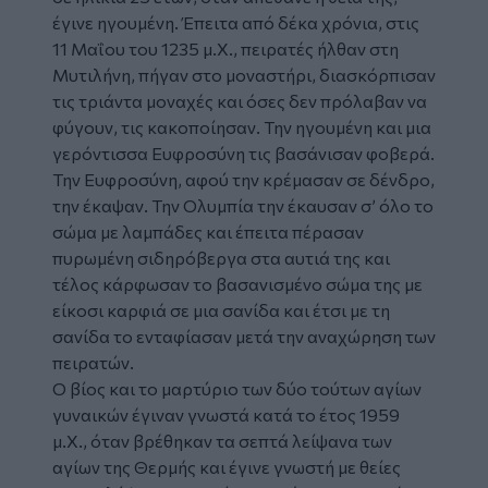
έγινε ηγουμένη. Έπειτα από δέκα χρόνια, στις
11 Μαΐου του 1235 μ.Χ., πειρατές ήλθαν στη
Μυτιλήνη, πήγαν στο μοναστήρι, διασκόρπισαν
τις τριάντα μοναχές και όσες δεν πρόλαβαν να
φύγουν, τις κακοποίησαν. Την ηγουμένη και μια
γερόντισσα Ευφροσύνη τις βασάνισαν φοβερά.
Την Ευφροσύνη, αφού την κρέμασαν σε δένδρο,
την έκαψαν. Την Ολυμπία την έκαυσαν σ’ όλο το
σώμα με λαμπάδες και έπειτα πέρασαν
πυρωμένη σιδηρόβεργα στα αυτιά της και
τέλος κάρφωσαν το βασανισμένο σώμα της με
είκοσι καρφιά σε μια σανίδα και έτσι με τη
σανίδα το ενταφίασαν μετά την αναχώρηση των
πειρατών.
Ο βίος και το μαρτύριο των δύο τούτων αγίων
γυναικών έγιναν γνωστά κατά το έτος 1959
μ.Χ., όταν βρέθηκαν τα σεπτά λείψανα των
αγίων της Θερμής και έγινε γνωστή με θείες