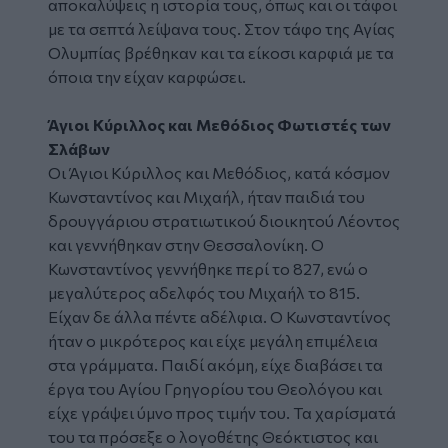
αποκαλύψεις η ιστορία τους, όπως και οι τάφοι
με τα σεπτά λείψανα τους. Στον τάφο της Αγίας
Ολυμπίας βρέθηκαν και τα είκοσι καρφιά με τα
όποια την είχαν καρφώσει.
Άγιοι Κύριλλος και Μεθόδιος Φωτιστές των
Σλάβων
Οι Άγιοι Κύριλλος και Μεθόδιος, κατά κόσμον
Κωνσταντίνος και Μιχαήλ, ήταν παιδιά του
δρουγγάριου στρατιωτικού διοικητού Λέοντος
και γεννήθηκαν στην Θεσσαλονίκη. Ο
Κωνσταντίνος γεννήθηκε περί το 827, ενώ ο
μεγαλύτερος αδελφός του Μιχαήλ το 815.
Είχαν δε άλλα πέντε αδέλφια. Ο Κωνσταντίνος
ήταν ο μικρότερος και είχε μεγάλη επιμέλεια
στα γράμματα. Παιδί ακόμη, είχε διαβάσει τα
έργα του Αγίου Γρηγορίου του Θεολόγου και
είχε γράψει ύμνο προς τιμήν του. Τα χαρίσματά
του τα πρόσεξε ο λογοθέτης Θεόκτιστος και