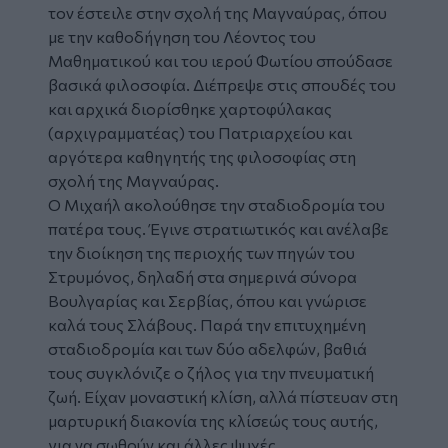
τον έστειλε στην σχολή της Μαγναύρας, όπου
με την καθοδήγηση του Λέοντος του
Μαθηματικού και του ιερού Φωτίου σπούδασε
βασικά φιλοσοφία. Διέπρεψε στις σπουδές του
και αρχικά διορίσθηκε χαρτοφύλακας
(αρχιγραμματέας) του Πατριαρχείου και
αργότερα καθηγητής της φιλοσοφίας στη
σχολή της Μαγναύρας.
Ο Μιχαήλ ακολούθησε την σταδιοδρομία του
πατέρα τους. Έγινε στρατιωτικός και ανέλαβε
την διοίκηση της περιοχής των πηγών του
Στρυμόνος, δηλαδή στα σημερινά σύνορα
Βουλγαρίας και Σερβίας, όπου και γνώρισε
καλά τους Σλάβους. Παρά την επιτυχημένη
σταδιοδρομία και των δύο αδελφών, βαθιά
τους συγκλόνιζε ο ζήλος για την πνευματική
ζωή. Είχαν μοναστική κλίση, αλλά πίστευαν στη
μαρτυρική διακονία της κλίσεώς τους αυτής,
για να σωθούν και άλλες ψυχές.