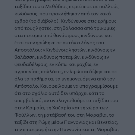
ταξίδια του ο Μεθόδιος περιέπεσε σε πολλούς
κινδύνους, που προκλήθηκαν από τον κακό
εχθρό (το διάβολο). Κινδύνευσε στις ερήμους
από τους ληστές, στη θάλασσα από τρικυμίες,
στα ποτάμια από θανάσιμους κινδύνους και
έτσι εκπληρώθηκε σε αυτόν ο λόγος του
Αποστόλου: «Κινδύνοις ληστών, κινδύνοις εν
θαλάσση, κινδύνοις ποταμών, κινδύνοις εν
ψευδαδέλφοις, εν κόπω και μόχθω, εν
αγρυπνίαις πολλάκις, εν λιμώ και δίψη» και σε
όλα τα παθήματα, τα μνημονευόμενα από τον
Απόστολο. Και οφείλουμε να υπογραμμίσουμε
ότι στο σχόλιο αυτό δεν υπάρχει κάτι το
υπερβολικό, αν αναλογισθούμε τα ταξίδια του
στην Κριμαία, τη Χαζαρία και τη χώρα των
Φούλλων, τη ματάβασή του στη Μοραβία, το
ταξίδι στη Ρώμη μέσω Παννονίας και Βενετίας,
την επιστροφή στην Παννονία και τη Μοραβία,