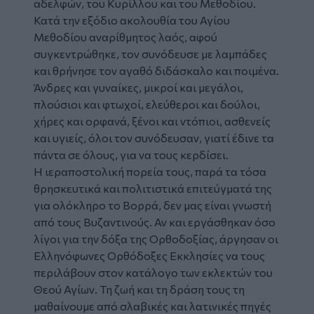
αδελφών, του Κυρίλλου και του Μεθοδίου.
Κατά την εξόδιο ακολουθία του Αγίου
Μεθοδίου αναρίθμητος λαός, αφού
συγκεντρώθηκε, τον συνόδευσε με λαμπάδες
και θρήνησε τον αγαθό διδάσκαλο και ποιμένα.
Άνδρες και γυναίκες, μικροί και μεγάλοι,
πλούσιοι και φτωχοί, ελεύθεροι και δούλοι,
χήρες και ορφανά, ξένοι και ντόπιοι, ασθενείς
και υγιείς, όλοι τον συνόδευσαν, γιατί έδινε τα
πάντα σε όλους, για να τους κερδίσει.
Η ιεραποστολική πορεία τους, παρά τα τόσα
θρησκευτικά και πολιτιστικά επιτεύγματά της
για ολόκληρο το Βορρά, δεν μας είναι γνωστή
από τους Βυζαντινούς. Αν και εργάσθηκαν όσο
λίγοι για την δόξα της Ορθοδοξίας, άργησαν οι
Ελληνόφωνες Ορθόδοξες Εκκλησίες να τους
περιλάβουν στον κατάλογο των εκλεκτών του
Θεού Αγίων. Τη ζωή και τη δράση τους τη
μαθαίνουμε από σλαβικές και λατινικές πηγές