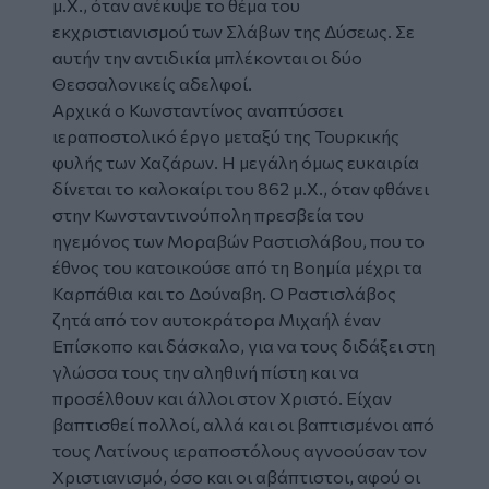
μ.Χ., όταν ανέκυψε το θέμα του
εκχριστιανισμού των Σλάβων της Δύσεως. Σε
αυτήν την αντιδικία μπλέκονται οι δύο
Θεσσαλονικείς αδελφοί.
Αρχικά ο Κωνσταντίνος αναπτύσσει
ιεραποστολικό έργο μεταξύ της Τουρκικής
φυλής των Χαζάρων. Η μεγάλη όμως ευκαιρία
δίνεται το καλοκαίρι του 862 μ.Χ., όταν φθάνει
στην Κωνσταντινούπολη πρεσβεία του
ηγεμόνος των Μοραβών Ραστισλάβου, που το
έθνος του κατοικούσε από τη Βοημία μέχρι τα
Καρπάθια και το Δούναβη. Ο Ραστισλάβος
ζητά από τον αυτοκράτορα Μιχαήλ έναν
Επίσκοπο και δάσκαλο, για να τους διδάξει στη
γλώσσα τους την αληθινή πίστη και να
προσέλθουν και άλλοι στον Χριστό. Είχαν
βαπτισθεί πολλοί, αλλά και οι βαπτισμένοι από
τους Λατίνους ιεραποστόλους αγνοούσαν τον
Χριστιανισμό, όσο και οι αβάπτιστοι, αφού οι