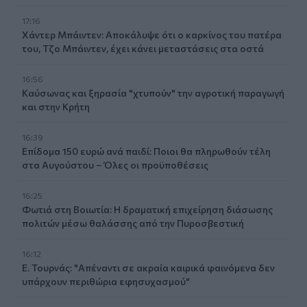
17:16
Χάντερ Μπάιντεν: Αποκάλυψε ότι ο καρκίνος του πατέρα
του, Τζο Μπάιντεν, έχει κάνει μεταστάσεις στα οστά
16:56
Καύσωνας και ξηρασία "χτυπούν" την αγροτική παραγωγή
και στην Κρήτη
16:39
Επίδομα 150 ευρώ ανά παιδί: Ποιοι θα πληρωθούν τέλη
στα Αυγούστου – Όλες οι προϋποθέσεις
16:25
Φωτιά στη Βοιωτία: Η δραματική επιχείρηση διάσωσης
πολιτών μέσω θαλάσσης από την Πυροσβεστική
16:12
Ε. Τουρνάς: "Απέναντι σε ακραία καιρικά φαινόμενα δεν
υπάρχουν περιθώρια εφησυχασμού"