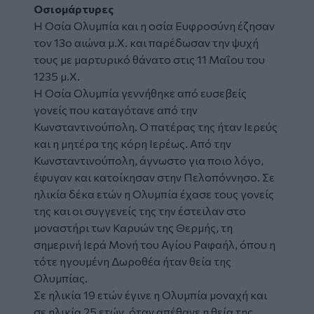
Οσιομάρτυρες
Η Οσία Ολυμπία και η οσία Ευφροσύνη έζησαν
τον 13ο αιώνα μ.Χ. και παρέδωσαν την ψυχή
τους με μαρτυρικό θάνατο στις 11 Μαΐου του
1235 μ.Χ.
Η Οσία Ολυμπία γεννήθηκε από ευσεβείς
γονείς που καταγότανε από την
Κωνσταντινούπολη. Ο πατέρας της ήταν Ιερεύς
και η μητέρα της κόρη Ιερέως. Από την
Κωνσταντινούπολη, άγνωστο για ποιο λόγο,
έφυγαν και κατοίκησαν στην Πελοπόννησο. Σε
ηλικία δέκα ετών η Ολυμπία έχασε τους γονείς
της και οι συγγενείς της την έστειλαν στο
μοναστήρι των Καρυών της Θερμής, τη
σημερινή Ιερά Μονή του Αγίου Ραφαήλ, όπου η
τότε ηγουμένη Δωροθέα ήταν θεία της
Ολυμπίας.
Σε ηλικία 19 ετών έγινε η Ολυμπία μοναχή και
σε ηλικία 25 ετών, όταν απέθανε η θεία της,