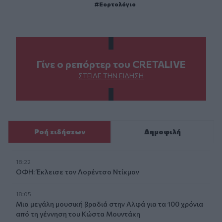
Εορτολόγιο
Γίνε ο ρεπόρτερ του CRETALIVE
ΣΤΕΊΛΕ ΤΗΝ ΕΊΔΗΣΗ
Ροή ειδήσεων
Δημοφιλή
18:22
ΟΦΗ: Έκλεισε τον Λορέντσο Ντίκμαν
18:05
Μια μεγάλη μουσική βραδιά στην Αλφά για τα 100 χρόνια
από τη γέννηση του Κώστα Μουντάκη