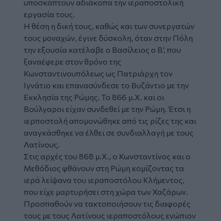
υποσκάπτουν αδιάκοπα την ιεραποστολική
εργασία τους.
Η θέση η δική τους, καθώς και των συνεργατών
τους μοναχών, έγινε δύσκολη, όταν στην Πόλη
την εξουσία κατέλαβε ο Βασίλειος ο Β’, που
ξαναέφερε στον θρόνο της
Κωνσταντινουπόλεως ως Πατριάρχη τον
Ιγνάτιο και επανασύνδεσε το Βυζάντιο με την
Εκκλησία της Ρώμης. Το 866 μ.Χ. και οι
Βούλγαροι είχαν συνδεθεί με την Ρώμη. Έτσι η
ιερποστολή απομονώθηκε από τις ρίζες της και
αναγκάσθηκε να έλθει σε συνδιαλλαγή με τους
Λατίνους.
Στις αρχές του 868 μ.Χ., ο Κωνσταντίνος και ο
Μεθόδιος φθάνουν στη Ρώμη κομίζοντας τα
ιερά λείψανα του ιεραποστόλου Κλήμεντος,
που είχε μαρτυρήσει στη χώρα των Χαζάρων.
Προσπαθούν να τακτοποιήσουν τις διαφορές
τους με τους Λατίνους ιεραποστόλους ενώπιον