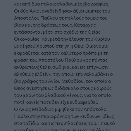
και από δύο παλαιοσλαβονικές βιογραφίες.
Οι δύο Άγιοι ανεδείχθησαν άξιοι μιμητές του
Αποστόλου Παύλου σε πολλούς τομείς του
βίου και της δράσεώς τους. Καταρχάς
εντάσσονται μέσα στο σχέδιο της Θείας
Οικονομίας. Και μετά την έλευση του Κυρίου
μας Ιησού Χριστού στη γη η Θεία Οικονομία
εκφράζεται κατά τον καλύτερο τρόπο με τη
φράση του Αποστόλου Παύλου «ος πάντας
ανθρώπους θέλει σωθήναι και εις επίγνωσιν
αληθείας ελθείν», την οποία επαναλαμβάνει ο
βιογράφος του Αγίου Μεθοδίου, τον οποίο ο
Θεός ανέστησε ως διδάσκαλο στους καιρούς
του χάριν του Σλαβικού γένους, για το οποίο
ποτέ κανείς ποτέ δεν είχε ενδιαφερθεί.
Ο Άγιος Μεθόδιος μιμήθηκε τον Απόστολο
Παύλο στην περιφρόνηση των κινδύνων, ιδίως
στα ταξίδια και τις περιπλανήσεις του. Γι’ αυτό
και ο βιογράφος του σημειώνει ότι σε όλα τα