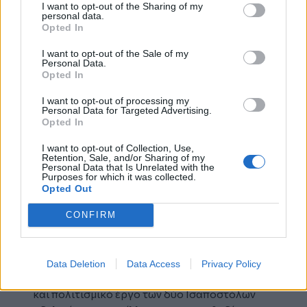
I want to opt-out of the Sharing of my
Λατίνων και των Φράγκων Επισκόπων, στις
personal data.
Opted In
δολοπλοκίες των ηγεμόνων και των αρχόντων
και γίνεται μαρτυρική. Τον φυλακίζουν δυόμιση
I want to opt-out of the Sale of my
χρόνια σε μοναστήρι του Μέλανος Δρυμού και
Personal Data.
Opted In
μόλις το 873 μ.Χ. ο Πάπας Ιωάννης Η’ τον
ελευθερώνει και τον αποκαθιστά. Η λατρεία
I want to opt-out of processing my
Personal Data for Targeted Advertising.
όμως στα σλαβονικά απαγορεύεται και μόνο το
Opted In
κήρυγμα επιτρέπεται. Το 885 μ.Χ., στη
Μοραβία, ο Μεθόδιος παραδίδει το πνεύμα
I want to opt-out of Collection, Use,
Retention, Sale, and/or Sharing of my
του μέσα σε ένα κλίμα αντιδράσεων και
Personal Data that Is Unrelated with the
Purposes for which it was collected.
ραδιουργιών. Είχε όμως προετοιμάσει
Opted Out
διακόσιους νέους ιεραποστόλους. Αυτοί
ξεχύθηκαν στην Ανατολική Ευρώπη, διέδωσαν
CONFIRM
και στερέωσαν την Ορθοδοξία στα σλαβικά
Έθνη. Ήταν τέτοια δε η δύναμη και το ρίζωμα
του έργου τους, ώστε ούτε η λαίλαπα της
Data Deletion
Data Access
Privacy Policy
Ουνίας κατόρθωσε να εξανεμίσει το θεολογικό
και πολιτισμικό έργο των δύο Ισαποστόλων