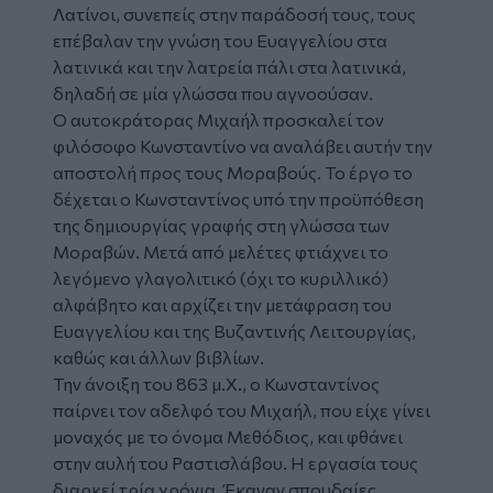
Λατίνοι, συνεπείς στην παράδοσή τους, τους
επέβαλαν την γνώση του Ευαγγελίου στα
λατινικά και την λατρεία πάλι στα λατινικά,
δηλαδή σε μία γλώσσα που αγνοούσαν.
Ο αυτοκράτορας Μιχαήλ προσκαλεί τον
φιλόσοφο Κωνσταντίνο να αναλάβει αυτήν την
αποστολή προς τους Μοραβούς. Το έργο το
δέχεται ο Κωνσταντίνος υπό την προϋπόθεση
της δημιουργίας γραφής στη γλώσσα των
Μοραβών. Μετά από μελέτες φτιάχνει το
λεγόμενο γλαγολιτικό (όχι το κυριλλικό)
αλφάβητο και αρχίζει την μετάφραση του
Ευαγγελίου και της Βυζαντινής Λειτουργίας,
καθώς και άλλων βιβλίων.
Την άνοιξη του 863 μ.Χ., ο Κωνσταντίνος
παίρνει τον αδελφό του Μιχαήλ, που είχε γίνει
μοναχός με το όνομα Μεθόδιος, και φθάνει
στην αυλή του Ραστισλάβου. Η εργασία τους
διαρκεί τρία χρόνια. Έκαναν σπουδαίες