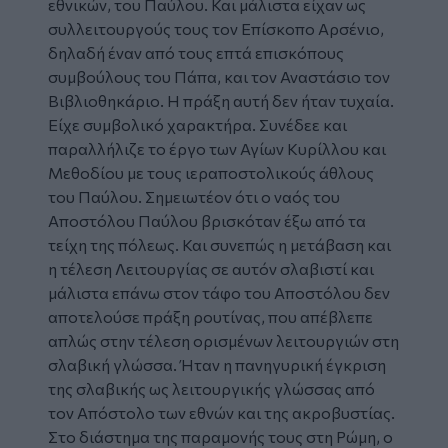
εθνικών, του Παύλου. Και μάλιστα είχαν ως
συλλειτουργούς τους τον Επίσκοπο Αρσένιο,
δηλαδή έναν από τους επτά επισκόπους
συμβούλους του Πάπα, και τον Αναστάσιο τον
Βιβλιοθηκάριο. Η πράξη αυτή δεν ήταν τυχαία.
Είχε συμβολικό χαρακτήρα. Συνέδεε και
παραλλήλιζε το έργο των Αγίων Κυρίλλου και
Μεθοδίου με τους ιεραποστολικούς άθλους
του Παύλου. Σημειωτέον ότι ο ναός του
Αποστόλου Παύλου βρισκόταν έξω από τα
τείχη της πόλεως. Και συνεπώς η μετάβαση και
η τέλεση Λειτουργίας σε αυτόν σλαβιστί και
μάλιστα επάνω στον τάφο του Αποστόλου δεν
αποτελούσε πράξη ρουτίνας, που απέβλεπε
απλώς στην τέλεση ορισμένων λειτουργιών στη
σλαβική γλώσσα. Ήταν η πανηγυρική έγκριση
της σλαβικής ως λειτουργικής γλώσσας από
τον Απόστολο των εθνών και της ακροβυστίας.
Στο διάστημα της παραμονής τους στη Ρώμη, ο