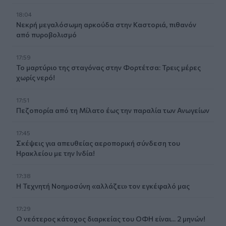
18:04
Νεκρή μεγαλόσωμη αρκούδα στην Καστοριά, πιθανόν
από πυροβολισμό
17:59
Το μαρτύριο της σταγόνας στην Φορτέτσα: Τρεις μέρες
χωρίς νερό!
17:51
Πεζοπορία από τη Μίλατο έως την παραλία των Ανωγείων
17:45
Σκέψεις για απευθείας αεροπορική σύνδεση του
Ηρακλείου με την Ινδία!
17:38
Η Τεχνητή Νοημοσύνη «αλλάζει» τον εγκέφαλό μας
17:29
Ο νεότερος κάτοχος διαρκείας του ΟΦΗ είναι... 2 μηνών!