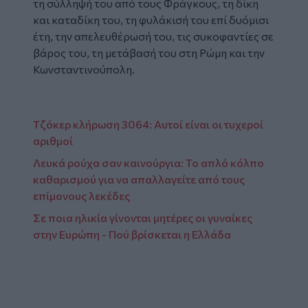
τη σύλληψή του από τους Φράγκους, τη δίκη
και καταδίκη του, τη φυλάκισή του επί δυόμισι
έτη, την απελευθέρωσή του, τις συκοφαντίες σε
βάρος του, τη μετάβασή του στη Ρώμη και την
Κωνσταντινούπολη.
Τζόκερ κλήρωση 3064: Αυτοί είναι οι τυχεροί
αριθμοί
Λευκά ρούχα σαν καινούργια: Το απλό κόλπο
καθαρισμού για να απαλλαγείτε από τους
επίμονους λεκέδες
Σε ποια ηλικία γίνονται μητέρες οι γυναίκες
στην Ευρώπη - Πού βρίσκεται η Ελλάδα