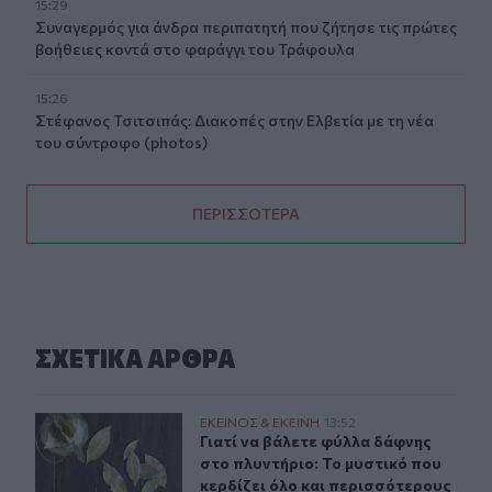
15:29
Συναγερμός για άνδρα περιπατητή που ζήτησε τις πρώτες
βοήθειες κοντά στο φαράγγι του Τράφουλα
15:26
Στέφανος Τσιτσιπάς: Διακοπές στην Ελβετία με τη νέα
του σύντροφο (photos)
ΠΕΡΙΣΣΟΤΕΡΑ
ΣΧΕΤΙΚA AΡΘΡΑ
Γιατί να βάλετε φύλλα δάφνης στο πλυντήριο: Το μυστι
ΕΚΕΙΝΟΣ & ΕΚΕΙΝΗ
13:52
Γιατί να βάλετε φύλλα δάφνης στο 
Γιατί να βάλετε φύλλα δάφνης
στο πλυντήριο: Το μυστικό που
κερδίζει όλο και περισσότερους