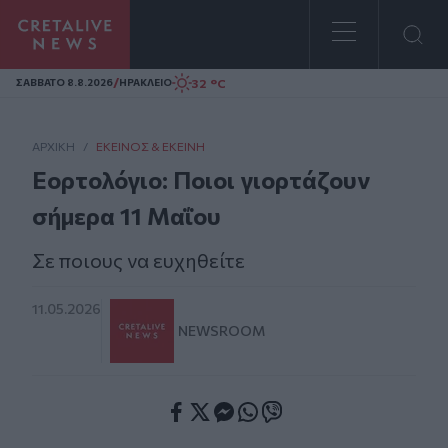
Homepage
/
32 °C
ΣAΒΒΑΤΟ 8.8.2026
ΗΡΑΚΛΕΙΟ
ΑΡΧΙΚΗ
/
ΕΚΕΊΝΟΣ & ΕΚΕΊΝΗ
Εορτολόγιο: Ποιοι γιορτάζουν
σήμερα 11 Μαΐου
Σε ποιους να ευχηθείτε
11.05.2026
NEWSROOM
Facebook
Twitter
Messenger
Whatsapp
Viber