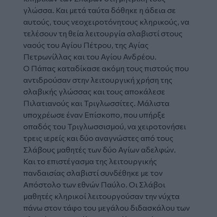
γλώσσα. Και μετά ταύτα δόθηκε η άδεια σε
αυτούς, τους νεοχειροτόνητους κληρικούς, να
τελέσουν τη θεία λειτουργία σλαβιστί στους
ναούς του Αγίου Πέτρου, της Αγίας
Πετρωνίλλας και του Αγίου Ανδρέου.
Ο Πάπας καταδίκασε ακόμη τους πιστούς που
αντιδρούσαν στην λειτουργική χρήση της
σλαβικής γλώσσας και τους αποκάλεσε
Πιλατιανούς και Τριγλωσσίτες. Μάλιστα
υποχρέωσε έναν Επίσκοπο, που υπήρξε
οπαδός του Τριγλωσσισμού, να χειροτονήσει
τρεις ιερείς και δύο αναγνώστες από τους
Σλάβους μαθητές των δύο Αγίων αδελφών.
Και το επιστέγασμα της λειτουργικής
πανδαισίας σλαβιστί συνδέθηκε με τον
Απόστολο των εθνών Παύλο. Οι Σλάβοι
μαθητές κληρικοί λειτουργούσαν την νύχτα
πάνω στον τάφο του μεγάλου διδασκάλου των