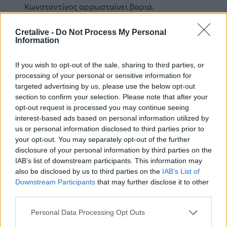
Κωνσταντίνος αρρωσταίνει βαριά.
Προαισθάνεται το τέλος του και ζητά να
πεθάνει ως μοναχός. Κείρεται μοναχός και
Cretalive -
Do Not Process My Personal
Information
ονομάζεται Κύριλλος. Στις 4 Φεβρουαρίου του
869 μ.Χ. ο πύρινος ιεραπόστολος, που άναψε
If you wish to opt-out of the sale, sharing to third parties, or
την φωτιά της πίστεως και του πολιτισμού στο
processing of your personal or sensitive information for
σλαβικό κόσμο, κοιμήθηκε με ειρήνη. Ο
targeted advertising by us, please use the below opt-out
Μεθόδιος θέλει να μεταφέρει το σκήνωμά του
section to confirm your selection. Please note that after your
στη Θεσσαλονίκη, αλλά ο Πάπας Ανδριανός
opt-out request is processed you may continue seeing
δεν το επιτρέπει και τον θάβει στο ναό του
interest-based ads based on personal information utilized by
Αγίου Κλήμεντος, όπου μέχρι και σήμερα
us or personal information disclosed to third parties prior to
your opt-out. You may separately opt-out of the further
δείχνεται ο τάφος του.
disclosure of your personal information by third parties on the
Στη συνέχεια, ο Μεθόδιος χειροτονείται από
IAB’s list of downstream participants. This information may
τον Πάπα Αρχιεπίσκοπος Σιρμίου, για να
also be disclosed by us to third parties on the
IAB’s List of
εγκατασταθεί στην Παννονία. Η Ρώμη επιδέξια
Downstream Participants
that may further disclose it to other
οικειοποιείται το ιεραποστολικό έργο της
third parties.
Εκκλησίας Κωνσταντινουπόλεως.
Η ζωή όμως του Μεθοδίου, ως Αρχιεπισκόπου,
Personal Data Processing Opt Outs
περιπλέκεται στους ανταγωνισμούς των