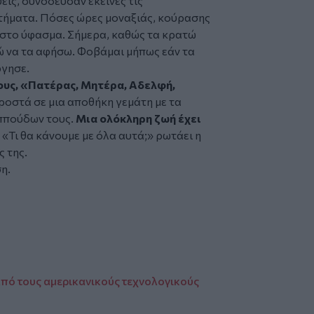
εις, συνόδευσαν εκείνες τις
τήματα. Πόσες ώρες μοναξιάς, κούρασης
ω στο ύφασμα. Σήμερα, καθώς τα κρατώ
ώ να τα αφήσω. Φοβάμαι μήπως εάν τα
γησε.
ους,
«Πατέρας, Μητέρα, Αδελφή,
ροστά σε μια αποθήκη γεμάτη με τα
αππούδων τους.
Μια ολόκληρη ζωή έχει
.
«Τι θα κάνουμε με όλα αυτά;» ρωτάει η
 της.
η.
πό τους αμερικανικούς τεχνολογικούς