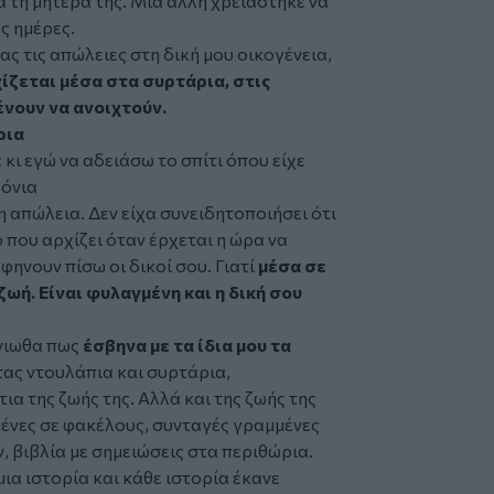
 τη μητέρα της. Μια άλλη χρειάστηκε να
ες ημέρες.
ας τις απώλειες στη δική μου οικογένεια,
ίζεται μέσα στα συρτάρια, στις
ένουν να ανοιχτούν.
ρια
κι εγώ να αδειάσω το σπίτι όπου είχε
ρόνια
η απώλεια. Δεν είχα συνειδητοποιήσει ότι
 που αρχίζει όταν έρχεται η ώρα να
φηνουν πίσω οι δικοί σου. Γιατί
μέσα σε
ζωή. Είναι φυλαγμένη και η δική σου
ένιωθα πως
έσβηνα με τα ίδια μου τα
ας ντουλάπια και συρτάρια,
α της ζωής της. Αλλά και της ζωής της
ένες σε φακέλους, συνταγές γραμμένες
 βιβλία με σημειώσεις στα περιθώρια.
ια ιστορία και κάθε ιστορία έκανε