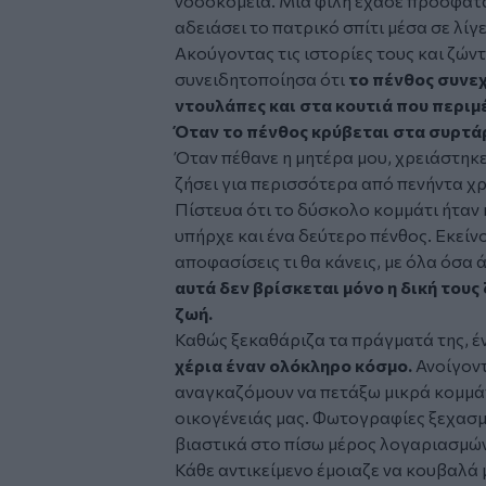
νοσοκομεία. Μία φίλη έχασε πρόσφατα
αδειάσει το πατρικό σπίτι μέσα σε λίγ
Ακούγοντας τις ιστορίες τους και ζώντ
συνειδητοποίησα ότι
το πένθος συνεχ
ντουλάπες και στα κουτιά που περιμ
Όταν το πένθος κρύβεται στα συρτά
Όταν πέθανε η μητέρα μου, χρειάστηκε 
ζήσει για περισσότερα από πενήντα χ
Πίστευα ότι το δύσκολο κομμάτι ήταν 
υπήρχε και ένα δεύτερο πένθος. Εκείνο
αποφασίσεις τι θα κάνεις, με όλα όσα ά
αυτά δεν βρίσκεται μόνο η δική τους 
ζωή.
Καθώς ξεκαθάριζα τα πράγματά της, 
χέρια έναν ολόκληρο κόσμο.
Ανοίγοντ
αναγκαζόμουν να πετάξω μικρά κομμάτι
οικογένειάς μας. Φωτογραφίες ξεχασμ
βιαστικά στο πίσω μέρος λογαριασμών,
Κάθε αντικείμενο έμοιαζε να κουβαλά μ