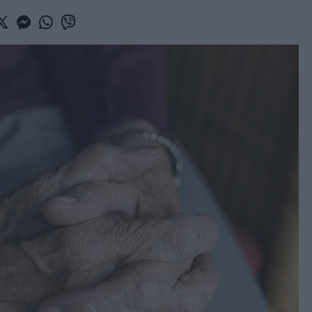
book
witter
Messenger
Whatsapp
Viber