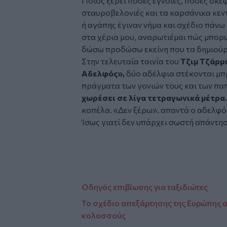
Ποιος ξέρει πόσες έγνοιες, πόσες σκέψ
σταυροβελονιές και τα καρσάνικα κεν
ή αγάπης έγιναν νήμα και σχέδιο πάν
στα χέρια μου, αναρωτιέμαι πώς μπορ
δώσω προδώσω εκείνη που τα δημιούρ
Στην τελευταία ταινία του
Τζιμ Τζάρμ
Αδελφός»,
δύο αδέλφια στέκονται μπ
πράγματα των γονιών τους και των π
χωρέσει σε λίγα τετραγωνικά μέτρα
κοπέλα. «Δεν ξέρω», απαντά ο αδελφός
Ίσως γιατί δεν υπάρχει σωστή απάντησ
Οδηγός επιβίωσης για ταξιδιώτες
Το σχέδιο απεξάρτησης της Ευρώπης α
κολοσσούς