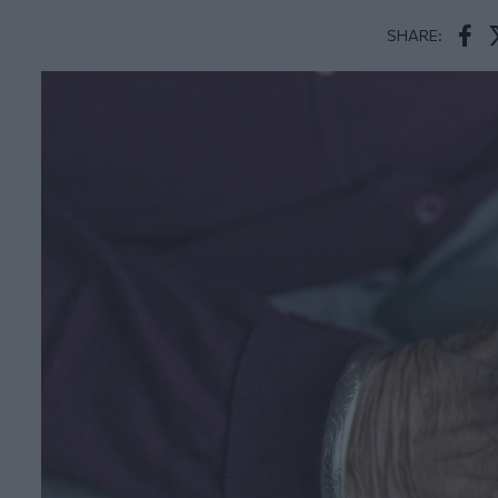
SHARE:
Face
T