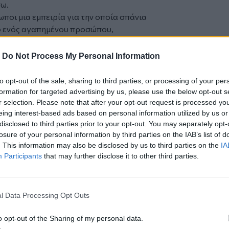
σω.
οι μια εμπειρία για την οποία σπάνια
το ενός αγαπημένου προσώπου,
α που άφησε πίσω του. Όταν ένα
ο από πιάτα και φλιτζάνια. Όταν ένα
-
Do Not Process My Personal Information
ι ο άνθρωπος που το φόρεσε και η
to opt-out of the sale, sharing to third parties, or processing of your per
formation for targeted advertising by us, please use the below opt-out s
ένα χρονοδιαγράμματα, για το πότε και
r selection. Please note that after your opt-out request is processed y
eing interest-based ads based on personal information utilized by us or
ούμε τα υπάρχοντα ενός ανθρώπου που
disclosed to third parties prior to your opt-out. You may separately opt-
losure of your personal information by third parties on the IAB’s list of
διο τρόπο.
Το ίδιο ισχύει και για τα
. This information may also be disclosed by us to third parties on the
IA
Κάποιοι σπεύδουν να αδειάσουν
Participants
that may further disclose it to other third parties.
. Άλλοι χρειάζονται μήνες ή και χρόνια
 σωστό και λάθος. Υπάρχει μόνο ο χρόνος
 για να συμφιλιωθεί με την απώλεια. Η
l Data Processing Opt Outs
o opt-out of the Sharing of my personal data.
όταν πέθανε η μητέρα της. Επέστρεψε