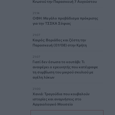
Κνωσού την Παρασκευή 7 Αυγούστου
21:14
ΟΦΗ: Μεγάλο προβάδισμα πρόκρισης
για την ΤΣΣΚΑ Σόφιας
21:07
Καιρός: Βοριάδες και ζέστη την
Παρασκευή (07/08) στην Κρήτη
21:07
Γιατί δεν έσωσα το κουτάβι: Τι
αναφέρει ο ερευνητής που κατέγραφε
τη συμβίωση του μικρού σκυλιού με
αγέλη λύκων
21:00
Χανιά: Τραγούδια που κουβαλούν
ιστορίες και αναμνήσεις στο
Αρχαιολογικό Μουσείο