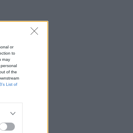
20:06
Οργανωτικό λίφτινγκ χρειάζονται οι
δήμοι
19:57
Ζ. Κωνσταντοπούλου για πυρκαγιές:
sonal or
Αυτό που συμβαίνει δεν είναι ατύχημα
ection to
αλλά έγκλημα συνεχιζόμενο
ou may
 personal
19:56
out of the
Σε κλίμα οδύνης το ύστατο χαίρε στον
 downstream
Αριστοτέλη Δαμίγο που έχασε τη ζωή
B’s List of
του κατά τη συντριβή των ελικοπτέρων
στην Ψάθα
19:42
Χανιά: Εκδήλωση μνήμης για τα 81
χρόνια από τη Χιροσίμα και το
Ναγκασάκι