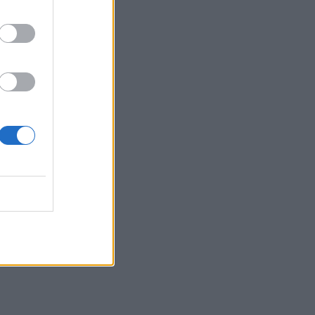
19:33
Σενετάκης για ΒΟΑΚ: «Η Κρήτη αποκτά
επιτέλους έναν υπερσύγχρονο
αυτοκινητόδρομο»
19:23
Ρέθυμνο: 19 κτίρια κρίθηκαν «κόκκινα»
μετά τις φονικές πυρκαγιές
19:16
Σαμοθράκη: Στο νοσοκομείο 15χρονη
μετά από πτώση – Ειδοποίησε μόνη της
το 112
19:14
Φωτιές στο Ρέθυμνο: Αποζημιώσεις και
για τον κατεστραμμένο εξοπλισμό
άρδευσης
19:01
Κυψέλη: Η πρώτη δήλωση της