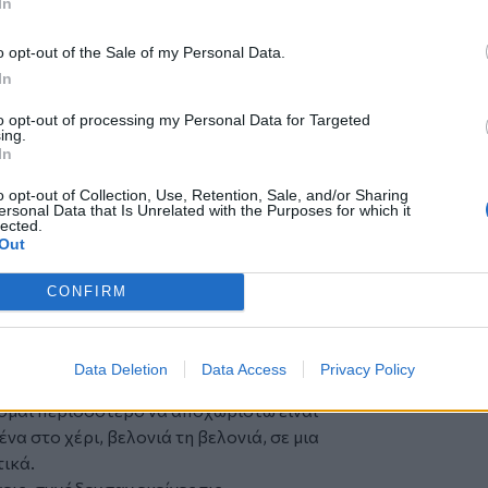
In
όλις τέσσερις ημέρες στη διάθεσή της
o opt-out of the Sale of my Personal Data.
ν συντροφεύσει μια ολόκληρη ζωή
In
τραπεζαρία, χειροποίητες πολυθρόνες,
to opt-out of processing my Personal Data for Targeted
 κάποτε είχαν επιλεγεί με φροντίδα και
ing.
κής ποιότητας, από εκείνα που δύσκολα
In
χαν καμία εμπορική αξία. Κανείς δεν τα
o opt-out of Collection, Use, Retention, Sale, and/or Sharing
λάξει κάπου.
ersonal Data that Is Unrelated with the Purposes for which it
lected.
χώρησε τόσο η απώλεια των επίπλων όσο η
Out
κε μέσα σε λίγες ημέρες.
ρήγορα συνειδητοποιούμε ότι δεν
CONFIRM
ε τα αντικείμενα ούτε τις στιγμές.
υν ιδιαίτερη σημασία για εμάς.
, ένα μαντήλι. Μικρά πράγματα που
Data Deletion
Data Access
Privacy Policy
όν και στο παρόν.
μαι περισσότερο να αποχωριστώ είναι
να στο χέρι, βελονιά τη βελονιά, σε μια
ικά.