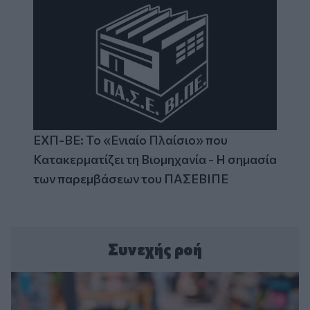
ΕΧΠ-ΒΕ: Το «Ενιαίο Πλαίσιο» που
Κατακερματίζει τη Βιομηχανία - Η σημασία
των παρεμβάσεων του ΠΑΣΕΒΙΠΕ
Συνεχής ροή