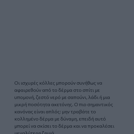
Οι ισχυρές
κόλλες
μπορούν συνήθως να
αφαιρεθούν
από το δέρμα στο σπίτι με
υπομονή, ζεστό νερό με σαπούνι, λάδι ή μια
μικρή ποσότητα ακετόνης. Ο πιο σημαντικός
κανόνας είναι απλός: μην τραβάτε το
κολλημένο δέρμα με δύναμη, επειδή αυτό
μπορεί να σκίσει το δέρμα και να προκαλέσει
μεγαλύτερη ζημιά.