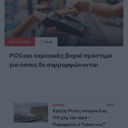
ΟΙΚΟΝΟΜΙΑ
14:45
POS και ταμειακές: βαριά πρόστιμα
για όσους δε συμμορφώνονται
ΚΡΗΤΗ
12:54
Κρήτη: Ριπές ανέμου έως
110 χλμ την ώρα -
Παραμένει ο "κόκκινος"