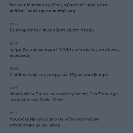
Άντριου: Μυστικό σχέδιο για βασιλική κηδεία όταν
πεθάνει, παρά την αποκαθήλωση
13:53
Σε ετοιμότητα η πυροσβεστική στη Λέσβο
13:45
Κρήτη: Και την Δευτέρα (10/08) πολύ υψηλός ο κίνδυνος
πυρκαγιάς
13:38
Σκιάθος: Ανήλικος κατήγγειλε 17χρονο για βιασμό
13:25
«Kinda chic»: Ποιο είναι το νέο τρεντ της Gen Z που έχει
κατακλύσει τα Social Media
13:17
Λουτράκι: Νεκρός δίπλα σε κάδο σκουπιδιών
εντοπίστηκε ηλικιωμένος