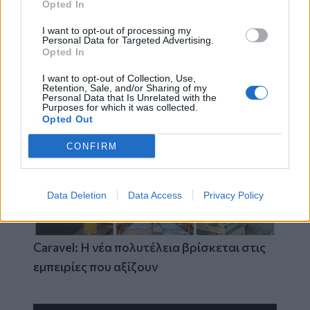
Opted In
I want to opt-out of processing my
Personal Data for Targeted Advertising.
Via Pastarella: Η καρμπονάρα που κλέβει
Opted In
την παράσταση (βίντεο)
I want to opt-out of Collection, Use,
Retention, Sale, and/or Sharing of my
Personal Data that Is Unrelated with the
Purposes for which it was collected.
Opted Out
CONFIRM
Data Deletion
Data Access
Privacy Policy
Caravel: Η νέα πολυτέλεια βρίσκεται στις
εμπειρίες που αξίζουν