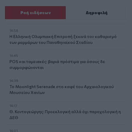
Ροή ειδήσεων
Δημοφιλή
14:58
Η Ελληνική Ολυμπιακή Επιτροπή ξεκινά τον καθαρισμό
των μαρμάρων του Παναθηναϊκού Σταδίου
14:45
POS και ταμειακές: βαριά πρόστιμα για όσους δε
συμμορφώνονται
14:39
To Moonlight Serenade στο καφέ του Αρχαιολογικού
Μουσείου Χανίων
14:17
Θ. Κοντογεώργης: Προεκλογική αλλά όχι παροχολογική η
ΔΕΘ
14:01