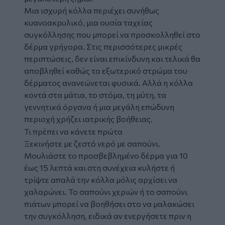
Μια ισχυρή κόλλα περιέχει συνήθως
κυανοακρυλικό, μια ουσία ταχείας
συγκόλλησης που μπορεί να προσκολληθεί στο
δέρμα γρήγορα. Στις περισσότερες μικρές
περιπτώσεις, δεν είναι επικίνδυνη και τελικά θα
αποβληθεί καθώς το εξωτερικό στρώμα του
δέρματος ανανεώνεται φυσικά. Αλλά η κόλλα
κοντά στα μάτια, το στόμα, τη μύτη, τα
γεννητικά όργανα ή μια μεγάλη επώδυνη
περιοχή χρήζει ιατρικής βοήθειας.
Τι πρέπει να κάνετε πρώτα
Ξεκινήστε με ζεστό νερό με σαπούνι.
Μουλιάστε το προσβεβλημένο δέρμα για 10
έως 15 λεπτά και στη συνέχεια κυλήστε ή
τρίψτε απαλά την κόλλα μόλις αρχίσει να
χαλαρώνει. Το σαπούνι χεριών ή το σαπούνι
πιάτων μπορεί να βοηθήσει στο να μαλακώσει
την συγκόλληση, ειδικά αν ενεργήσετε πριν η