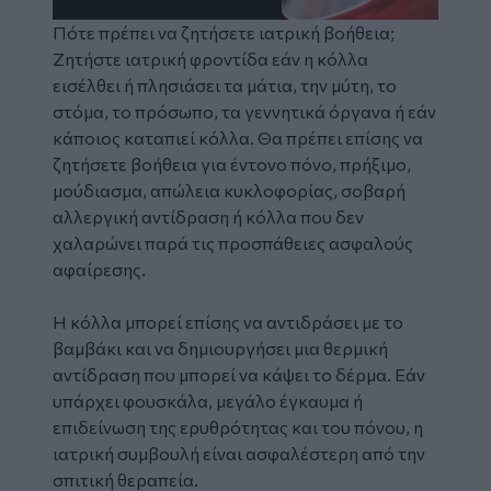
Πότε πρέπει να ζητήσετε ιατρική βοήθεια;
Ζητήστε ιατρική φροντίδα εάν η κόλλα
εισέλθει ή πλησιάσει τα μάτια, την μύτη, το
στόμα, το πρόσωπο, τα γεννητικά όργανα ή εάν
κάποιος καταπιεί κόλλα. Θα πρέπει επίσης να
ζητήσετε βοήθεια για έντονο πόνο, πρήξιμο,
μούδιασμα, απώλεια κυκλοφορίας, σοβαρή
αλλεργική αντίδραση ή κόλλα που δεν
χαλαρώνει παρά τις προσπάθειες ασφαλούς
αφαίρεσης.
Η κόλλα μπορεί επίσης να αντιδράσει με το
βαμβάκι και να δημιουργήσει μια θερμική
αντίδραση που μπορεί να κάψει το δέρμα. Εάν
υπάρχει φουσκάλα, μεγάλο έγκαυμα ή
επιδείνωση της ερυθρότητας και του πόνου, η
ιατρική συμβουλή είναι ασφαλέστερη από την
σπιτική θεραπεία.