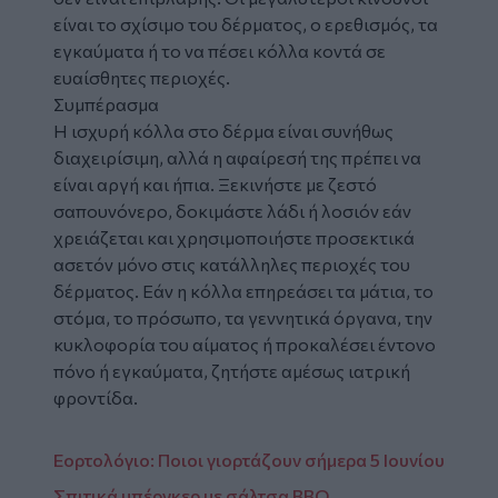
είναι το σχίσιμο του δέρματος, ο ερεθισμός, τα
εγκαύματα ή το να πέσει κόλλα κοντά σε
ευαίσθητες περιοχές.
Συμπέρασμα
Η ισχυρή κόλλα στο δέρμα είναι συνήθως
διαχειρίσιμη, αλλά η αφαίρεσή της πρέπει να
είναι αργή και ήπια. Ξεκινήστε με ζεστό
σαπουνόνερο, δοκιμάστε λάδι ή λοσιόν εάν
χρειάζεται και χρησιμοποιήστε προσεκτικά
ασετόν μόνο στις κατάλληλες περιοχές του
δέρματος. Εάν η κόλλα επηρεάσει τα μάτια, το
στόμα, το πρόσωπο, τα γεννητικά όργανα, την
κυκλοφορία του αίματος ή προκαλέσει έντονο
πόνο ή εγκαύματα, ζητήστε αμέσως ιατρική
φροντίδα.
Εορτολόγιο: Ποιοι γιορτάζουν σήμερα 5 Ιουνίου
Σπιτικά μπέργκερ με σάλτσα BBQ