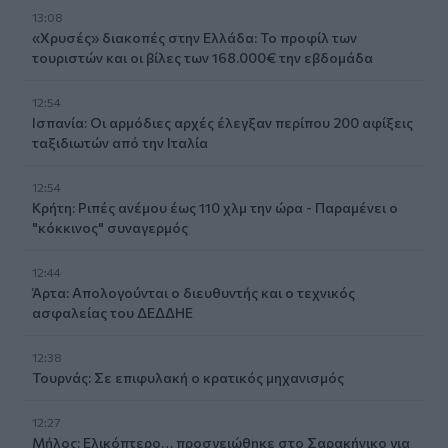
13:08
«Χρυσές» διακοπές στην Ελλάδα: Το προφίλ των
τουριστών και οι βίλες των 168.000€ την εβδομάδα
12:54
Ισπανία: Οι αρμόδιες αρχές έλεγξαν περίπου 200 αφίξεις
ταξιδιωτών από την Ιταλία
12:54
Κρήτη: Ριπές ανέμου έως 110 χλμ την ώρα - Παραμένει ο
"κόκκινος" συναγερμός
12:44
Άρτα: Απολογούνται ο διευθυντής και ο τεχνικός
ασφαλείας του ΔΕΔΔΗΕ
12:38
Τουρνάς: Σε επιφυλακή ο κρατικός μηχανισμός
12:27
Μήλος: Ελικόπτερο… προσγειώθηκε στο Σαρακήνικο για