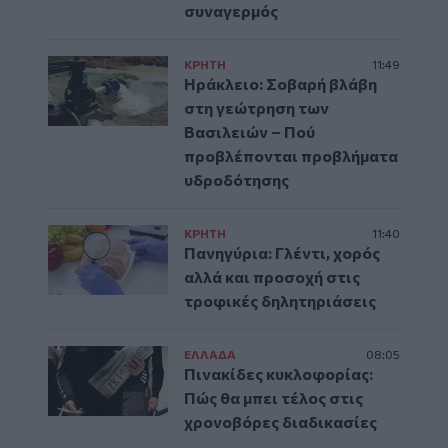
συναγερμός
ΚΡΗΤΗ
11:49
Ηράκλειο: Σοβαρή βλάβη
στη γεώτρηση των
Βασιλειών – Πού
προβλέπονται προβλήματα
υδροδότησης
ΚΡΗΤΗ
11:40
Πανηγύρια: Γλέντι, χορός
αλλά και προσοχή στις
τροφικές δηλητηριάσεις
ΕΛΛAΔΑ
08:05
Πινακίδες κυκλοφορίας:
Πώς θα μπει τέλος στις
χρονοβόρες διαδικασίες