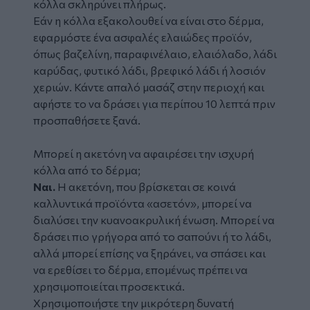
κόλλα σκληρύνει πλήρως.
Εάν η κόλλα εξακολουθεί να είναι στο δέρμα,
εφαρμόστε ένα ασφαλές ελαιώδες προϊόν,
όπως βαζελίνη, παραφινέλαιο, ελαιόλαδο, λάδι
καρύδας, φυτικό λάδι, βρεφικό λάδι ή λοσιόν
χεριών. Κάντε απαλό μασάζ στην περιοχή και
αφήστε το να δράσει για περίπου 10 λεπτά πριν
προσπαθήσετε ξανά.
Μπορεί η ακετόνη να αφαιρέσει την ισχυρή
κόλλα από το δέρμα;
Ναι.
Η ακετόνη, που βρίσκεται σε κοινά
καλλυντικά προϊόντα «ασετόν», μπορεί να
διαλύσει την κυανοακρυλική ένωση. Μπορεί να
δράσει πιο γρήγορα από το σαπούνι ή το λάδι,
αλλά μπορεί επίσης να ξηράνει, να σπάσει και
να ερεθίσει το δέρμα, επομένως πρέπει να
χρησιμοποιείται προσεκτικά.
Χρησιμοποιήστε την μικρότερη δυνατή