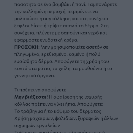
ποσότητα σε ένα βαμβάκι ή πανί. Ταμπονάρετε
την κολλημένη περιοχή, περιμένετε να
μαλακώσει η συγκόλληση και στη συνέχεια
ξεφλουδίστε ή τρίψτε απαλά το δέρμα. Στη
συνέχεια, πλύνετε με σαπούνι και νερό και
εφαρμόστε ενυδατική κρέμα.
ΠΡΟΣΟΧΗ:
Μην χρησιμοποιείτε ασετόν σε
πληγωμένο, ερεθισμένο, καμένο ή πολύ
ευαίσθητο δέρμα. Αποφύγετε τη χρήση του
κοντά στα μάτια, τα χείλη, τα ρουθούνια ή τα
γεννητικά όργανα.
Τι πρέπει να αποφύγετε
Μην βιάζεστε
! Η αφαίρεση της ισχυρής
κόλλας πρέπει να γίνει ήπια. Αποφύγετε:
Το τράβηγμα ή το κόψιμο του δέρματος
Χρήση μαχαιριών, ψαλιδιών, ξυραφιών ή άλλων
αιχμηρών εργαλείων
Τρίψιμο με γυαλόχαρτο, ελαφρόπετρες ή