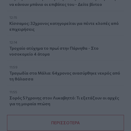
να κάνουν μπάνιο οι επιβάτες του - Δείτε βίντεο
12:15
Κίσσαμος: 32χρονος κατηγορείται για πέντε κλοπές από
επιχειρήσεις
12:14
Τροχαίο ατύχημα το πρωί στην Πάρνηθα - Στο
νοσοκομείο 4 άτομα
11:59
Τραγωδία στα Μάλια: 64χρονος ανασύρθηκε νεκρός από
τη θάλασσα
11:55
Σορός 57χρονης στον Λυκαβηττό: Τι εξετάζουν οι αρχές
για τη μοιραία πτώση
ΠΕΡΙΣΣΟΤΕΡΑ