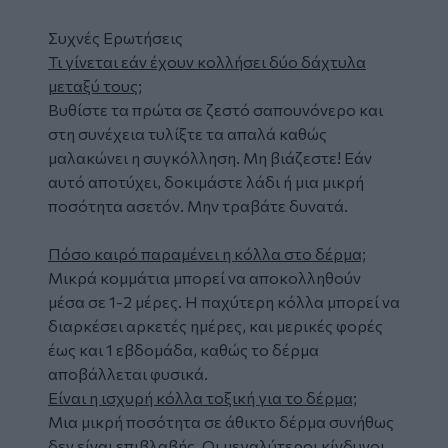
Συχνές Ερωτήσεις
Τι γίνεται εάν έχουν κολλήσει δύο δάχτυλα
μεταξύ τους;
Βυθίστε τα πρώτα σε ζεστό σαπουνόνερο και
στη συνέχεια τυλίξτε τα απαλά καθώς
μαλακώνει η συγκόλληση. Μη βιάζεστε! Εάν
αυτό αποτύχει, δοκιμάστε λάδι ή μια μικρή
ποσότητα ασετόν. Μην τραβάτε δυνατά.
Πόσο καιρό παραμένει η κόλλα στο δέρμα;
Μικρά κομμάτια μπορεί να αποκολληθούν
μέσα σε 1-2 μέρες. Η παχύτερη κόλλα μπορεί να
διαρκέσει αρκετές ημέρες, και μερικές φορές
έως και 1 εβδομάδα, καθώς το δέρμα
αποβάλλεται φυσικά.
Είναι η ισχυρή κόλλα τοξική για το δέρμα;
Μια μικρή ποσότητα σε άθικτο δέρμα συνήθως
δεν είναι επιβλαβής. Οι μεγαλύτεροι κίνδυνοι