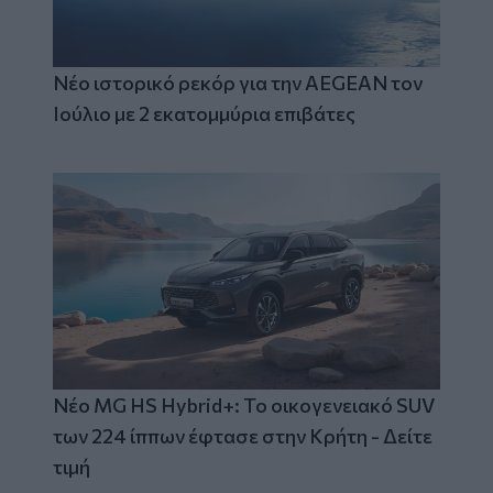
Νέο ιστορικό ρεκόρ για την AEGEAN τον
Ιούλιο με 2 εκατομμύρια επιβάτες
Νέο MG HS Hybrid+: Το οικογενειακό SUV
των 224 ίππων έφτασε στην Κρήτη - Δείτε
τιμή