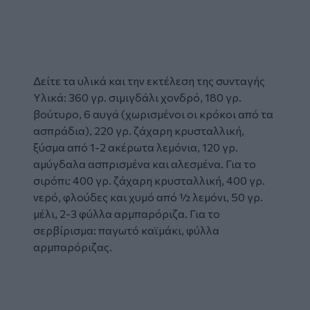
Δείτε τα υλικά και την εκτέλεση της συνταγής
Υλικά: 360 γρ. σιμιγδάλι χονδρό, 180 γρ.
βούτυρο, 6 αυγά (χωρισμένοι οι κρόκοι από τα
ασπράδια), 220 γρ. ζάχαρη κρυσταλλική,
ξύσμα από 1-2 ακέρωτα λεμόνια, 120 γρ.
αμύγδαλα ασπρισμένα και αλεσμένα. Για το
σιρόπι: 400 γρ. ζάχαρη κρυσταλλική, 400 γρ.
νερό, φλούδες και χυμό από ½ λεμόνι, 50 γρ.
μέλι, 2-3 φύλλα αρμπαρόριζα. Για το
σερβίρισμα: παγωτό καϊμάκι, φύλλα
αρμπαρόριζας.