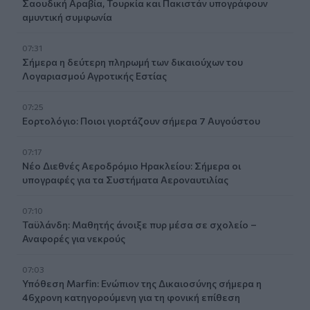
Σαουδική Αραβία, Τουρκία και Πακιστάν υπογράφουν
αμυντική συμφωνία
07:31
Σήμερα η δεύτερη πληρωμή των δικαιούχων του
Λογαριασμού Αγροτικής Εστίας
07:25
Εορτολόγιο: Ποιοι γιορτάζουν σήμερα 7 Αυγούστου
07:17
Νέο Διεθνές Αεροδρόμιο Ηρακλείου: Σήμερα οι
υπογραφές για τα Συστήματα Αεροναυτιλίας
07:10
Ταϋλάνδη: Μαθητής άνοιξε πυρ μέσα σε σχολείο –
Αναφορές για νεκρούς
07:03
Υπόθεση Marfin: Ενώπιον της Δικαιοσύνης σήμερα η
46χρονη κατηγορούμενη για τη φονική επίθεση