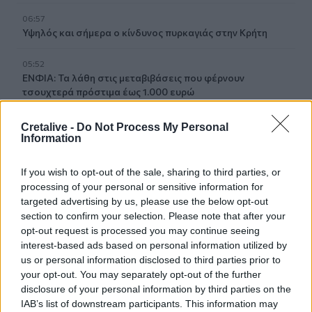
06:57
Υψηλός και σήμερα ο κίνδυνος πυρκαγιάς στην Κρήτη
05:52
ΕΝΦΙΑ: Τα λάθη στις μεταβιβάσεις που φέρνουν
τσουχτερά πρόστιμα έως 1.000 ευρώ
04:41
Cretalive -
Do Not Process My Personal
Τα φρούτα που επιλέγουν 4 ενδοκρινολόγοι για καλύτερο
Information
έλεγχο του σακχάρου
If you wish to opt-out of the sale, sharing to third parties, or
03:34
processing of your personal or sensitive information for
Το απολαυστικό βίντεο της Νατάσας Θεοδωρίδου με τη
targeted advertising by us, please use the below opt-out
μητέρα της
section to confirm your selection. Please note that after your
opt-out request is processed you may continue seeing
interest-based ads based on personal information utilized by
ΠΕΡΙΣΣΟΤΕΡΑ
us or personal information disclosed to third parties prior to
your opt-out. You may separately opt-out of the further
disclosure of your personal information by third parties on the
IAB’s list of downstream participants. This information may