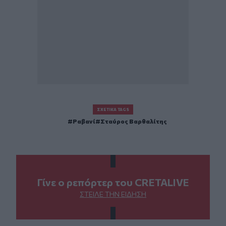
ΣΧΕΤΙΚΆ TAGS
Ραβανί
Σταύρος Βαρθαλίτης
Γίνε ο ρεπόρτερ του CRETALIVE
ΣΤΕΊΛΕ ΤΗΝ ΕΊΔΗΣΗ