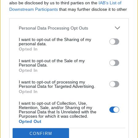
also be disclosed by us to third parties on the
IAB’s List of
Downstream Participants
that may further disclose it to other
ΣΧΕΤΙΚA AΡΘΡΑ
third parties.
Personal Data Processing Opt Outs
Εορτολόγιο: Ποιοι γιορτάζουν σήμερα 7 Αυγούστου
ΕΚΕΙΝΟΣ & ΕΚΕΙΝΗ
07:25
Εορτολόγιο: Ποιοι γιορτάζουν σήμ
Εορτολόγιο: Ποιοι γιορτάζουν
I want to opt-out of the Sharing of my
personal data.
σήμερα 7 Αυγούστου
Opted In
I want to opt-out of the Sale of my
Personal Data.
Opted In
Ο έρωτας θα πρωταγωνιστήσει στη ζωή αυτών των ζωδί
ΕΚΕΙΝΟΣ & ΕΚΕΙΝΗ
02:51
Ο έρωτας θα πρωταγωνιστήσει στη 
Ο έρωτας θα πρωταγωνιστήσει
I want to opt-out of processing my
στη ζωή αυτών των ζωδίων τον
Personal Data for Targeted Advertising.
Αύγουστο
Opted In
I want to opt-out of Collection, Use,
Retention, Sale, and/or Sharing of my
Personal Data that Is Unrelated with the
Καύσωνας στο γραφείο: Πόσο μπορεί να χαλαρώσει το d
ΕΚΕΙΝΟΣ & ΕΚΕΙΝΗ
01:42
Purposes for which it was collected.
Καύσωνας στο γραφείο: Πόσο μπορε
Καύσωνας στο γραφείο: Πόσο
Opted Out
μπορεί να χαλαρώσει το dress
code
CONFIRM