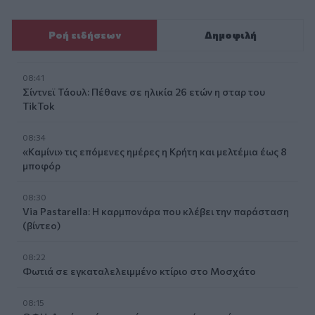
Ροή ειδήσεων
Δημοφιλή
08:41
Σίντνεϊ Τάουλ: Πέθανε σε ηλικία 26 ετών η σταρ του
TikTok
08:34
«Καμίνι» τις επόμενες ημέρες η Κρήτη και μελτέμια έως 8
μποφόρ
08:30
Via Pastarella: Η καρμπονάρα που κλέβει την παράσταση
(βίντεο)
08:22
Φωτιά σε εγκαταλελειμμένο κτίριο στο Μοσχάτο
08:15