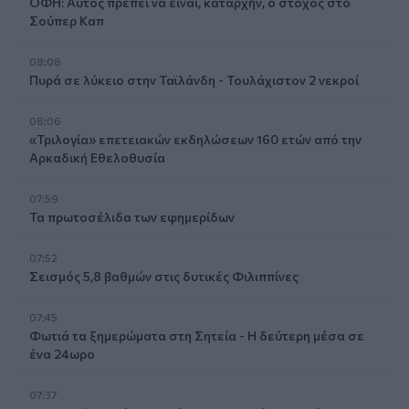
ΟΦΗ: Αυτός πρέπει να είναι, καταρχήν, ο στόχος στο
Σούπερ Καπ
08:08
Πυρά σε λύκειο στην Ταϊλάνδη - Τουλάχιστον 2 νεκροί
08:06
«Τριλογία» επετειακών εκδηλώσεων 160 ετών από την
Αρκαδική Εθελοθυσία
07:59
Τα πρωτοσέλιδα των εφημερίδων
07:52
Σεισμός 5,8 βαθμών στις δυτικές Φιλιππίνες
07:45
Φωτιά τα ξημερώματα στη Σητεία - Η δεύτερη μέσα σε
ένα 24ωρο
07:37