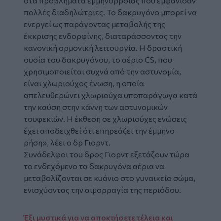
στα προβλήματα εμμηνόρροιας που εμφάνισαν
πολλές διαδηλώτριες. Το δακρυγόνο μπορεί να
ενεργεί ως παράγοντας μεταβολής της
έκκρισης ενδορφίνης, διαταράσσοντας την
κανονική ορμονική λειτουργία. Η δραστική
ουσία του δακρυγόνου, το αέριο CS, που
χρησιμοποιείται συχνά από την αστυνομία,
είναι χλωριούχος ένωση, η οποία
απελευθερώνει χλωριούχα υποπαράγωγα κατά
την καύση στην κάννη των αστυνομικών
τουφεκιών. Η έκθεση σε χλωριούχες ενώσεις
έχει αποδειχθεί ότι επηρεάζει την έμμηνο
ρήση», λέει ο δρ Γιορντ.
Συνάδελφοι του δρος Γιορντ εξετάζουν τώρα
το ενδεχόμενο τα δακρυγόνα αέρια να
μεταβολίζονται σε κυάνιο στο γυναικείο σώμα,
ενισχύοντας την αιμορραγία της περιόδου.
Έξι μυστικά για να αποκτήσετε τέλεια και