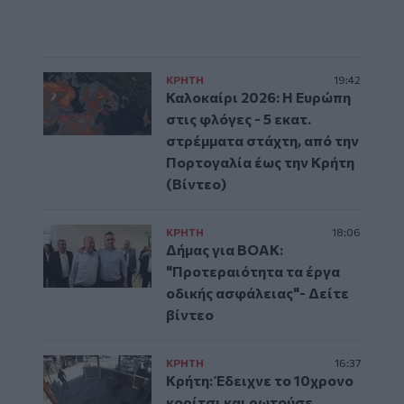
ΚΡΗΤΗ
19:42
Καλοκαίρι 2026: Η Ευρώπη
στις φλόγες - 5 εκατ.
στρέμματα στάχτη, από την
Πορτογαλία έως την Κρήτη
(Βίντεο)
ΚΡΗΤΗ
18:06
Δήμας για ΒΟΑΚ:
"Προτεραιότητα τα έργα
οδικής ασφάλειας"- Δείτε
βίντεο
ΚΡΗΤΗ
16:37
Κρήτη: Έδειχνε το 10χρονο
κορίτσι και ρωτούσε