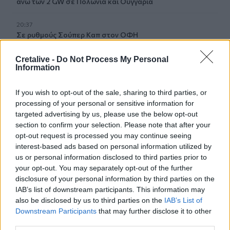
άνω των 2 GW σε Πολωνία και Ουγγαρία
20:37
Σε ρυθμούς Σούπερ Καπ στον ΟΦΗ
20:34
Cretalive -
Do Not Process My Personal
Information
Βόρεια Κορέα: Σούπα με κρέας σκύλου συστήνουν τα
κρατικά ΜΜΕ ως διέξοδο στον καύσωνα
If you wish to opt-out of the sale, sharing to third parties, or
20:28
processing of your personal or sensitive information for
Εθνικό Ίδρυμα «Ελευθέριος Κ. Βενιζέλος» - Παράρτημα
targeted advertising by us, please use the below opt-out
Αμερικής: Δημιουργεί το πρώτο Κληροδότημά του!
section to confirm your selection. Please note that after your
opt-out request is processed you may continue seeing
20:17
interest-based ads based on personal information utilized by
Σητεία: Φωτιά στα Αχλάδια - Μεγάλη κινητοποίηση από
us or personal information disclosed to third parties prior to
την Πυροσβεστική! (Βίντεο)
your opt-out. You may separately opt-out of the further
disclosure of your personal information by third parties on the
20:07
IAB’s list of downstream participants. This information may
Ρέθυμνο: Φωτιά σε σπίτι προκάλεσε αναστάτωση στην
also be disclosed by us to third parties on the
IAB’s List of
Καλλιθέα
Downstream Participants
that may further disclose it to other
third parties.