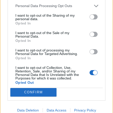
19:59
Personal Data Processing Opt Outs
Μαρούσι: Συνελήφθη 35χρονος με 106 συσκευασίες
χασίς σε προαύλιο χώρο σχολείου
I want to opt-out of the Sharing of my
personal data.
19:55
Opted In
Πάτρα: Θρήνος για μωράκι μόλις 8 ημερών –
Νοσηλευόταν στη ΜΕΘ Νεογνών
I want to opt-out of the Sale of my
Personal Data.
Opted In
19:45
Καταβλήθηκαν 33.579.900 εκατ. ευρώ για την αγορά
I want to opt-out of processing my
Personal Data for Targeted Advertising.
λιπασμάτων
Opted In
19:42
I want to opt-out of Collection, Use,
Καλοκαίρι 2026: Η Ευρώπη στις φλόγες - 5 εκατ.
Retention, Sale, and/or Sharing of my
Personal Data that Is Unrelated with the
στρέμματα στάχτη, από την Πορτογαλία έως την Κρήτη
Purposes for which it was collected.
(Βίντεο)
Opted Out
19:18
CONFIRM
ΗΠΑ: Εφετείο απαγόρευσε να συνεχιστεί η κατασκευή
της αίθουσας χορού στον Λευκό Οίκο
Data Deletion
Data Access
Privacy Policy