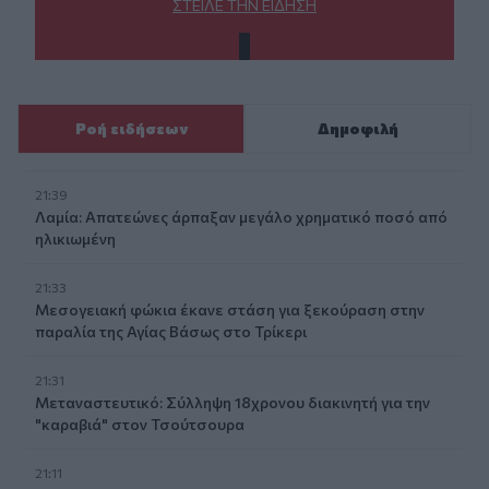
ΣΤΕΊΛΕ ΤΗΝ ΕΊΔΗΣΗ
Ροή ειδήσεων
Δημοφιλή
21:39
Λαμία: Απατεώνες άρπαξαν μεγάλο χρηματικό ποσό από
ηλικιωμένη
21:33
Μεσογειακή φώκια έκανε στάση για ξεκούραση στην
παραλία της Αγίας Βάσως στο Τρίκερι
21:31
Μεταναστευτικό: Σύλληψη 18χρονου διακινητή για την
"καραβιά" στον Τσούτσουρα
21:11