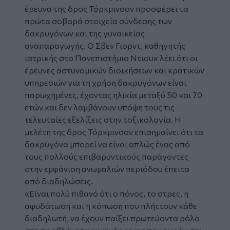
έρευνα της δρος Τόρκμινσον προσφέρει τα
πρώτα σοβαρά στοιχεία σύνδεσης των
δακρυγόνων και της γυναικείας
αναπαραγωγής. Ο Σβεν Γιορντ, καθηγητής
ιατρικής στο Πανεπιστήμιο Ντιουκ λέει ότι οι
έρευνες αστυνομικών διοικήσεων και κρατικών
υπηρεσιών για τη χρήση δακρυγόνων είναι
παρωχημένες, έχοντας ηλικία μεταξύ 50 και 70
ετών και δεν λαμβάνουν υπόψη τους τις
τελευταίες εξελίξεις στην τοξικολογία. Η
μελέτη της δρος Τόρκμινσον επισημαίνει ότι τα
δακρυγόνα μπορεί να είναι απλώς ένας από
τους πολλούς επιβαρυντικούς παράγοντες
στην εμφάνιση ανωμαλιών περιόδου έπειτα
από διαδηλώσεις.
«Είναι πολύ πιθανό ότι ο πόνος, το στρες, η
αφυδάτωση και η κόπωση που πλήττουν κάθε
διαδηλωτή, να έχουν παίξει πρωτεύοντα ρόλο