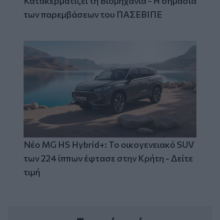
Κατακερματίζει τη Βιομηχανία - Η σημασία
των παρεμβάσεων του ΠΑΣΕΒΙΠΕ
Νέο MG HS Hybrid+: Το οικογενειακό SUV
των 224 ίππων έφτασε στην Κρήτη - Δείτε
τιμή