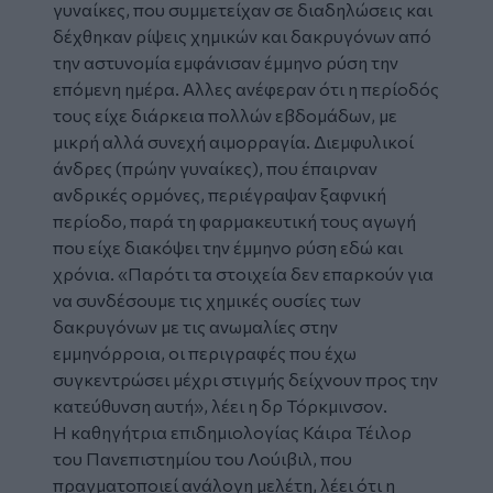
γυναίκες, που συμμετείχαν σε διαδηλώσεις και
δέχθηκαν ρίψεις χημικών και δακρυγόνων από
την αστυνομία εμφάνισαν έμμηνο ρύση την
επόμενη ημέρα. Αλλες ανέφεραν ότι η περίοδός
τους είχε διάρκεια πολλών εβδομάδων, με
μικρή αλλά συνεχή αιμορραγία. Διεμφυλικοί
άνδρες (πρώην γυναίκες), που έπαιρναν
ανδρικές ορμόνες, περιέγραψαν ξαφνική
περίοδο, παρά τη φαρμακευτική τους αγωγή
που είχε διακόψει την έμμηνο ρύση εδώ και
χρόνια. «Παρότι τα στοιχεία δεν επαρκούν για
να συνδέσουμε τις χημικές ουσίες των
δακρυγόνων με τις ανωμαλίες στην
εμμηνόρροια, οι περιγραφές που έχω
συγκεντρώσει μέχρι στιγμής δείχνουν προς την
κατεύθυνση αυτή», λέει η δρ Τόρκμινσον.
Η καθηγήτρια επιδημιολογίας Κάιρα Τέιλορ
του Πανεπιστημίου του Λούιβιλ, που
πραγματοποιεί ανάλογη μελέτη, λέει ότι η