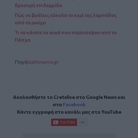
δροσερή επιδερμίδα
Πώς να βγάλεις εύκολα το κερί της λαμπάδας
από τα ρούχα
Τι να κάνετε τα αυγά που περίσσεψαν από το
Πάσχα
Πηγή:
kathimerini.gr
Ακολουθήστε το Cretalive στο
Google News
και
στο
Facebook
Κάντε εγγραφή στο κανάλι μας στο
YouTube