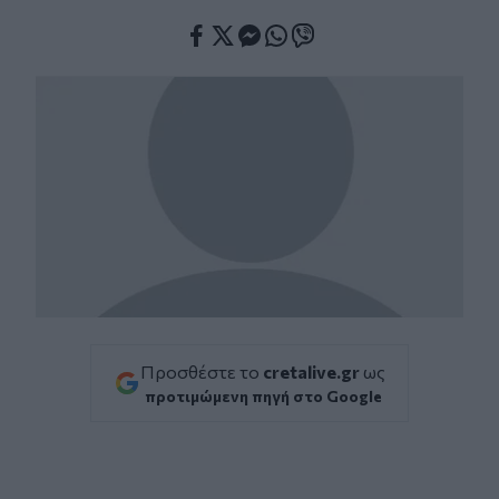
Facebook
Twitter
Messenger
Whatsapp
Viber
Προσθέστε το
cretalive.gr
ως
προτιμώμενη πηγή στο Google