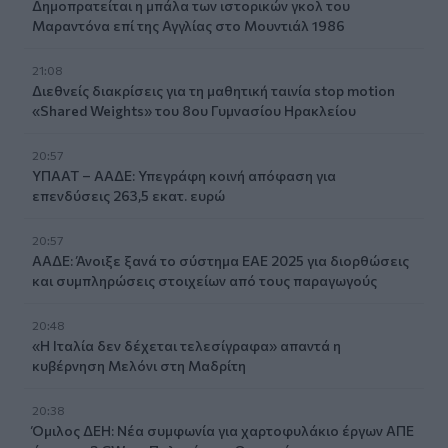
Δημοπρατείται η μπάλα των ιστορικών γκολ του
Μαραντόνα επί της Αγγλίας στο Μουντιάλ 1986
21:08
Διεθνείς διακρίσεις για τη μαθητική ταινία stop motion
«Shared Weights» του 8ου Γυμνασίου Ηρακλείου
20:57
ΥΠΑΑΤ – ΑΑΔΕ: Υπεγράφη κοινή απόφαση για
επενδύσεις 263,5 εκατ. ευρώ
20:57
ΑΑΔΕ: Άνοιξε ξανά το σύστημα ΕΑΕ 2025 για διορθώσεις
και συμπληρώσεις στοιχείων από τους παραγωγούς
20:48
«Η Ιταλία δεν δέχεται τελεσίγραφα» απαντά η
κυβέρνηση Μελόνι στη Μαδρίτη
20:38
Όμιλος ΔΕΗ: Νέα συμφωνία για χαρτοφυλάκιο έργων ΑΠΕ