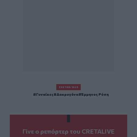
ΣΧΕΤΙΚΆ TAGS
Γυναίκες
Δακρυγόνα
Έμμηνος Ρύση
Γίνε ο ρεπόρτερ του CRETALIVE