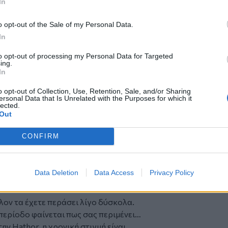
In
υκαιρίες. Συμμετέχοντας σε κάτι πιο
δυνατές ευκαιρίες δικτύωσης που θα σας
o opt-out of the Sale of my Personal Data.
ρχίζετε να προσελκύετε οικονομική
In
to opt-out of processing my Personal Data for Targeted
ing.
In
«μια οικονομική ευκαιρία θα σας χτυπήσει
o opt-out of Collection, Use, Retention, Sale, and/or Sharing
 ένας τρόπος να κερδίσετε χρήματα που
ersonal Data that Is Unrelated with the Purposes for which it
α αλλάξει εντελώς το παιχνίδι στο πώς
lected.
Out
βασικός σας στόχος είναι να συλλέγετε
CONFIRM
νημερωμένες αποφάσεις. Όλα όσα
εσμο αντίκτυπο στη ζωή σας. Οπότε,
Data Deletion
Data Access
Privacy Policy
λον τα έχετε περάσει λίγο δύσκολα.
περίοδο φαίνεται πως σας περιμένει…
ην Hathor, η χρονική στιγμή είναι