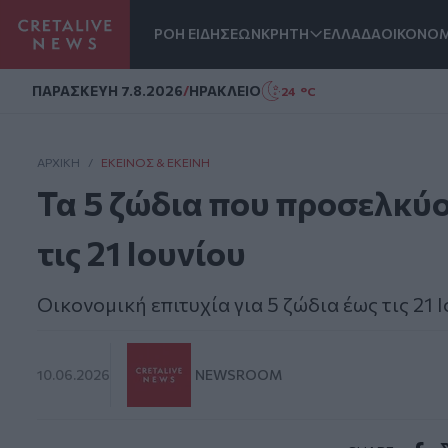
ΡΟΗ ΕΙΔΗΣΕΩΝ
ΚΡΗΤΗ
ΕΛΛΑΔΑ
ΟΙΚΟΝΟΜ
Homepage
ΠΑΡΑΣΚΕΥΗ 7.8.2026
/
ΗΡΑΚΛΕΙΟ
24 °C
ΑΡΧΙΚΗ
/
ΕΚΕΊΝΟΣ & ΕΚΕΊΝΗ
Τα 5 ζώδια που προσελκύο
τις 21 Ιουνίου
Οικονομική επιτυχία για 5 ζώδια έως τις 21
10.06.2026
NEWSROOM