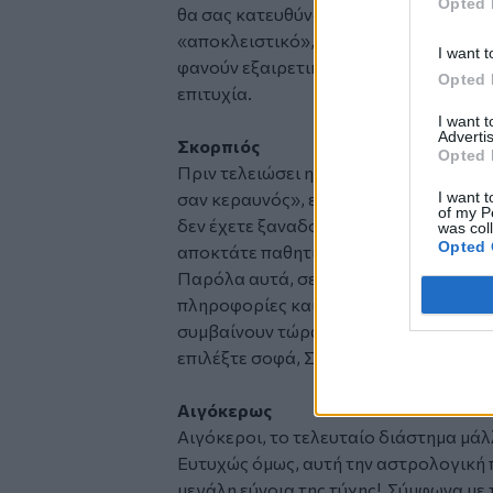
Opted 
θα σας κατευθύνουν προς σημαντικές ε
«αποκλειστικό», να είστε έτοιμοι για 
I want t
φανούν εξαιρετικά χρήσιμες, καθώς α
Opted 
επιτυχία.
I want 
Advertis
Σκορπιός
Opted 
Πριν τελειώσει η εποχή των Διδύμων, 
I want t
σαν κεραυνός», είπε η Hathor. «Είναι
of my P
δεν έχετε ξαναδοκιμάσει ποτέ. Αυτό θ
was col
Opted 
αποκτάτε παθητικό εισόδημα».
Παρόλα αυτά, σε αυτή την περίοδο, ο 
πληροφορίες και να παίρνετε καλά ε
συμβαίνουν τώρα θα έχουν μακροπρόθ
επιλέξτε σοφά, Σκορπιοί!
Αιγόκερως
Αιγόκεροι, το τελευταίο διάστημα μάλ
Ευτυχώς όμως, αυτή την αστρολογική 
μεγάλη εύνοια της τύχης! Σύμφωνα με τ