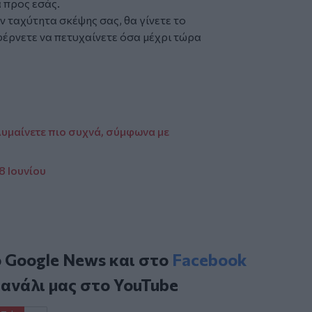
 προς εσάς.
ν ταχύτητα σκέψης σας, θα γίνετε το
φέρνετε να πετυχαίνετε όσα μέχρι τώρα
λυμαίνετε πιο συχνά, σύμφωνα με
8 Ιουνίου
ο
Google News
και στο
Facebook
κανάλι μας στο
YouTube