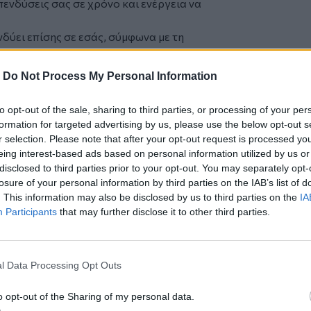
πενδύσεις σας σε χρόνο και ενέργεια να
δύει επίσης σε εσάς, σύμφωνα με τη
κιμασία από το σύμπαν – «Θα σταθείτε
-
Do Not Process My Personal Information
καταφέρετε»
ογική ενέργεια αυτής της περιόδου
to opt-out of the sale, sharing to third parties, or processing of your per
ομέα του προσωπικού σας εισοδήματος.
formation for targeted advertising by us, please use the below opt-out s
 χρόνια».
r selection. Please note that after your opt-out request is processed y
γαλύτερα ρίσκα ή να εκτεθείτε
eing interest-based ads based on personal information utilized by us or
disclosed to third parties prior to your opt-out. You may separately opt-
 στιγμή για να ξεκινήσετε.
losure of your personal information by third parties on the IAB’s list of
. This information may also be disclosed by us to third parties on the
IA
ς της αστρολογίας να βρίσκονται στο
Participants
that may further disclose it to other third parties.
ι τύχη και αφθονία μέχρι τις 30 Ιουνίου,
νομικές ευκαιρίες μέχρι τις 13 Ιουνίου.
 στους Διδύμους, που «αναδεικνύει
l Data Processing Opt Outs
ι μια πραγματικά «καταπληκτική»
η Hathor.
o opt-out of the Sharing of my personal data.
τε ότι θα έρθετε πιο κοντά με φίλους που