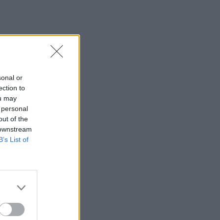
αποζημιώσεις
23:25
Ρόδος: Έσπασε ο κάβος και τραυμάτισε
ναυτικό
23:19
sonal or
Τραγωδία στην Εύβοια: Νεκρός
ection to
37χρονος μετά από τροχαίο με
ou may
αγριογούρουνο
 personal
out of the
23:09
 downstream
Φωτιές σε Σκύρο και Λακωνία:
B’s List of
Συνελήφθησαν 63χρονη και 71χρονος
23:07
Χανιά: ΕΔΕ για την υπόθεση της
75χρονης που βρέθηκε νεκρή σε
χωράφι
23:00