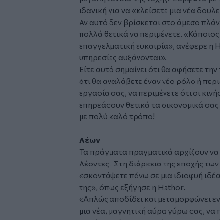
ιδανική για να «κλείσετε μια νέα δουλε
Αν αυτό δεν βρίσκεται στο άμεσο πλά
πολλά θετικά να περιμένετε. «Κάποιος
επαγγελματική ευκαιρία», ανέφερε η Hat
υπηρεσίες αυξάνονται».
Είτε αυτό σημαίνει ότι θα αφήσετε την 
ότι θα αναλάβετε έναν νέο ρόλο ή περ
εργασία σας, να περιμένετε ότι οι κινή
επηρεάσουν θετικά τα οικονομικά σας 
με πολύ καλό τρόπο!
Λέων
Τα πράγματα πραγματικά αρχίζουν να 
Λέοντες. Στη διάρκεια της εποχής των 
«σκοντάψετε πάνω σε μια ιδιοφυή ιδέα
της», όπως εξήγησε η Hathor.
«Απλώς αποδίδει και μεταμορφώνει εν
μια νέα, μαγνητική αύρα γύρω σας, να π