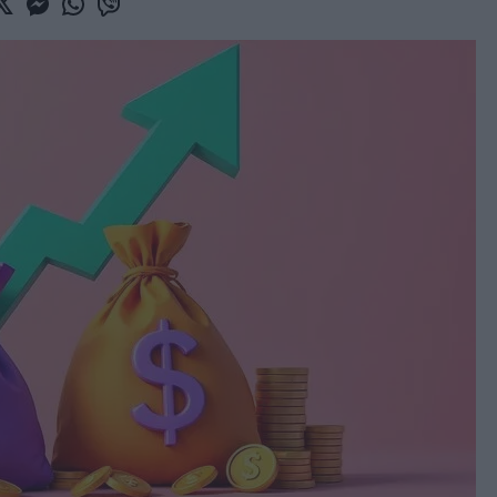
book
witter
Messenger
Whatsapp
Viber