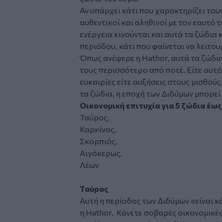
Αν υπάρχει κάτι που χαρακτηρίζει του
αυθεντικοί και αληθινοί με τον εαυτό τ
ενέργεια κινούνται και αυτά τα ζώδια
περιόδου, κάτι που φαίνεται να λειτου
Όπως ανέφερε η Hathor, αυτά τα ζώδι
τους περισσότερο από ποτέ. Είτε αυτ
ευκαιρίες είτε αυξήσεις στους μισθούς,
τα ζώδια, η εποχή των Διδύμων μπορεί 
Οικονομική επιτυχία για 5 ζώδια έως 
Ταύρος,
Καρκίνος,
Σκορπιός,
Αιγόκερως,
Λέων
Ταύρος
Αυτή η περίοδος των Διδύμων «είναι κά
η Hathor. Κάνετε σοβαρές οικονομικέ