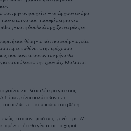
ιά».
νο σας, μην ανησυχείτε — υπάρχουν ακόμα
 πρόκειται να σας προσφέρει μια νέα
hor, «και η δουλειά αρχίζει να ρέει, οι
τωρινή σας θέση για κάτι καινούργιο, είτε
ισσότερες ευθύνες στην τρέχουσα
σεις που κάνετε αυτόν τον μήνα θα
για το υπόλοιπο της χρονιάς. Μάλιστα,
πηγαίνουν πολύ καλύτερα για εσάς,
Διδύμων, είναι πολύ πιθανό να
, και απλώς να… κουμπώσει στη θέση
τελώς τα οικονομικά σας», ανέφερε. Με
εριμένετε ότι θα γίνετε πιο ισχυροί,