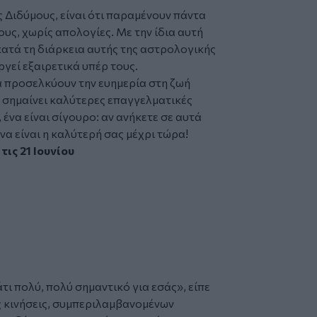
ς Διδύμους, είναι ότι παραμένουν πάντα
ους, χωρίς απολογίες. Με την ίδια αυτή
 κατά τη διάρκεια αυτής της αστρολογικής
ργεί εξαιρετικά υπέρ τους.
α προσελκύουν την ευημερία στη ζωή
ό σημαίνει καλύτερες επαγγελματικές
 ένα είναι σίγουρο: αν ανήκετε σε αυτά
να είναι η καλύτερή σας μέχρι τώρα!
τις 21 Ιουνίου
τι πολύ, πολύ σημαντικό για εσάς», είπε
ς κινήσεις, συμπεριλαμβανομένων