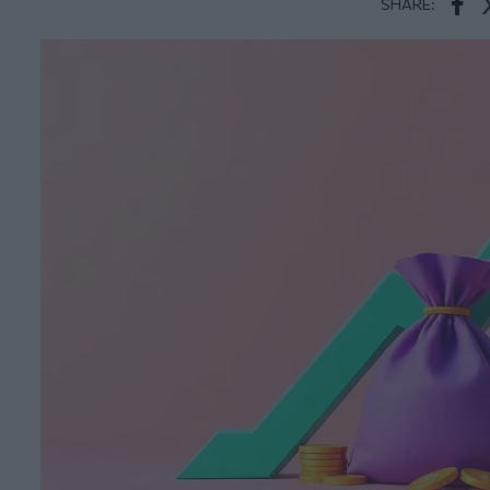
SHARE:
Face
T