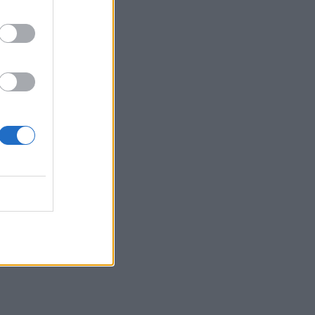
Ιταλία: Στη Νάπολη καταγράφηκε
θερμοκρασία-ρεκόρ 48 βαθμών
22:32
Υπόθεση Marfin: Έφθασε στην Ελλάδα
η 46χρονη κατηγορούμενη για
εμπρησμό
22:30
Αυτές είναι οι πιο επικίνδυνες
εβδομάδες για μεγάλες πυρκαγιές
22:21
Χρήστος Δάντης: «Δεν περίμενα την
αχαριστία, 22 χρόνια μετά και
συνάδελφοι προσπαθούν να ξεχάσουν
ότι έγραψα αυτό το τραγούδι»
22:14
Ξεκινούν τα δοκιμαστικά δρομολόγια
της επέκτασης του Μετρό