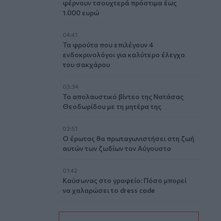
φέρνουν τσουχτερά πρόστιμα έως
1.000 ευρώ
04:41
Τα φρούτα που επιλέγουν 4
ενδοκρινολόγοι για καλύτερο έλεγχο
του σακχάρου
03:34
Το απολαυστικό βίντεο της Νατάσας
Θεοδωρίδου με τη μητέρα της
02:51
Ο έρωτας θα πρωταγωνιστήσει στη ζωή
αυτών των ζωδίων τον Αύγουστο
01:42
Καύσωνας στο γραφείο: Πόσο μπορεί
να χαλαρώσει το dress code
00:31