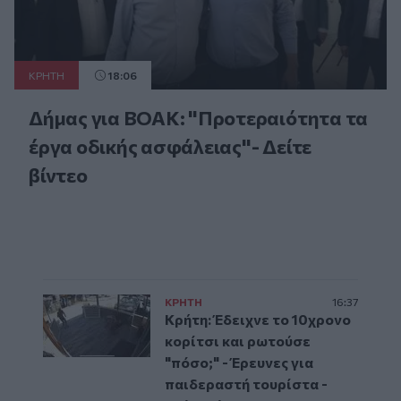
ΚΡΗΤΗ
18:06
Δήμας για ΒΟΑΚ: "Προτεραιότητα τα
έργα οδικής ασφάλειας"- Δείτε
βίντεο
ΚΡΗΤΗ
16:37
Κρήτη: Έδειχνε το 10χρονο
κορίτσι και ρωτούσε
"πόσο;" - Έρευνες για
παιδεραστή τουρίστα -