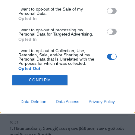
«Θα ανατινάξω τον Μέσι με τέσσερις βόμβες!»
I want to opt-out of the Sale of my
Personal Data.
17:22
Opted In
Δήμος Πλατανιά: Συνεχίζονται οι καλοκαιρινές
εκδηλώσεις “Πολιτιστικό Καλοκαίρι 2026, 16ο Φεστιβάλ
I want to opt-out of processing my
Γη - Πολιτισμός- Τουρισμός”
Personal Data for Targeted Advertising.
Opted In
17:10
I want to opt-out of Collection, Use,
Δήμος Ανωγείων: Ένταξη έργου αγροτικής οδοποιίας στο
Retention, Sale, and/or Sharing of my
Στρατηγικό Σχέδιο ΚΑΠ 2023–2027
Personal Data that Is Unrelated with the
Purposes for which it was collected.
Opted Out
17:10
Σε κατάσταση κινητοποίησης αύριο Σάββατο η Κρήτη
CONFIRM
λόγω πολύ υψηλού κινδύνου πυρκαγιάς
16:55
Data Deletion
Data Access
Privacy Policy
Οι τουαλέτες στην Κνωσό και η μπάρα στο φαράγγι της
Σαμαριάς!
16:51
Γ. Πλακιωτάκης: Συνεχίζεται η αναβάθμιση των σχολικών
μονάδων στο Λασίθι