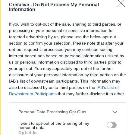
ΚΚΕ: Αποκομμένη από την πραγματικότητα η κυβέρνηση,
Cretalive -
Do Not Process My Personal
οι Κρητικοί έχουν ανάγκη από ανθρώπινη ζωή
Information
17:57
If you wish to opt-out of the sale, sharing to third parties, or
Ενισχύθηκαν οι πυροσβεστικές δυνάμεις στην πυρκαγιά
processing of your personal or sensitive information for
σε αγροτοδασική έκταση στο Στεφάνι Κορίνθου
targeted advertising by us, please use the below opt-out
section to confirm your selection. Please note that after your
17:40
opt-out request is processed you may continue seeing
Χανιά: «4 Εποχές στον Δήμο Πλατανιά» - Εγκαίνια
interest-based ads based on personal information utilized by
Ομαδικής Έκθεσης Ζωγραφικής & Φωτογραφίας
us or personal information disclosed to third parties prior to
your opt-out. You may separately opt-out of the further
17:37
disclosure of your personal information by third parties on the
Πυρκαγιά σε έκταση με χαμηλή βλάστηση στο
IAB’s list of downstream participants. This information may
Μαρκόπουλο Αττικής
also be disclosed by us to third parties on the
IAB’s List of
Downstream Participants
that may further disclose it to other
17:32
third parties.
Ελληνικός Ερυθρός Σταυρός: Τι πρέπει να περιέχει ένα
φαρμακείο διακοπών
Personal Data Processing Opt Outs
I want to opt-out of the Sharing of my
17:24
personal data.
Aποκαλύψεις σοκ για απειλές θανάτου στο Μουντιάλ:
Opted In