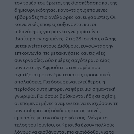
τον τομέα του έρωτα, της διασκέδασης και της
δημιουργικότητας, κάνοντας τις επόμενες
εβδομάδες πιο ανάλαφρες και ευχάριστες. Οι
κοινωνικές επαφές αυξάνονται και οι
πιθανότητες για μια νέα γνωριμία είναι
ιδιαίτερα ενισχυμένες. Στις 28 Ιουνίου, ο Άρης
μετακινείται στους Διδύμους, ευνοώντας την
επικοινωνία, τις μετακινήσεις και τις νέες
συνεργασίες. Δύο ημέρες αργότερα, ο Δίας
συναντά την Αφροδίτη στον τομέα που
σχετίζεται με τον έρωτα και τις προσωπικές
απολαύσεις. Για όσους είναι ελεύθεροι, η
περίοδος αυτή μπορεί να φέρει μια σημαντική
γνωριμία. Για όσους βρίσκονται ήδη σε σχέση,
οι επόμενοι μήνες αναμένεται να ενισχύσουν τη
συναισθηματική σύνδεση και τις κοινές
εμπειρίες με τον σύντροφό τους. Μέχρι το
τέλος του Ιουνίου, οι Κριοί θα έχουν πολλούς
λόγους να αισθάνονται πιο αισιόδοξοι για το