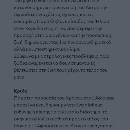
του μήνα ευνοεί την επικοινωνία και την
κατανόηση, ενώ η συνάντηση του Δία με την
Αφροδίτη ενισχύει τις σχέσεις και τις
ευκαιρίες. Παράλληλα, η είσοδος του Ήλιου
στον Καρκίνο στις 21 Ιουνίου στρέφει την
προσοχή στην οικογένεια και την προσωπική
ζωή, δημιουργώντας ένα πιο συναισθηματικό
αλλά και υποστηρικτικό κλίμα.
Σύμφωνα με αστρολογικές προβλέψεις, τρία
ζώδια αναμένεται να δουν σημαντικές
βελτιώσεις στη ζωή τους μέχρι το τέλος του
μήνα.
Κριός
Παρότι η παρουσία του Κρόνου στο ζώδιό σας
μπορεί να έχει δημιουργήσει ένα αίσθημα
ευθύνης ή πίεσης το τελευταίο διάστημα, το
σκηνικό αλλάζει αισθητά προς το τέλος του
Ιουνίου. Η Αφροδίτη στον Λέοντα ενεργοποιεί