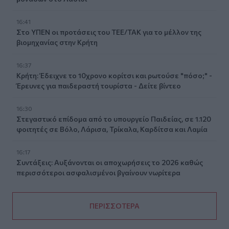
16:41
Στο ΥΠΕΝ οι προτάσεις του ΤΕΕ/ΤΑΚ για το μέλλον της
βιομηχανίας στην Κρήτη
16:37
Κρήτη: Έδειχνε το 10χρονο κορίτσι και ρωτούσε "πόσο;" -
Έρευνες για παιδεραστή τουρίστα - Δείτε βίντεο
16:30
Στεγαστικό επίδομα από το υπουργείο Παιδείας, σε 1.120
φοιτητές σε Βόλο, Λάρισα, Τρίκαλα, Καρδίτσα και Λαμία
16:17
Συντάξεις: Αυξάνονται οι αποχωρήσεις το 2026 καθώς
περισσότεροι ασφαλισμένοι βγαίνουν νωρίτερα
ΠΕΡΙΣΣΟΤΕΡΑ