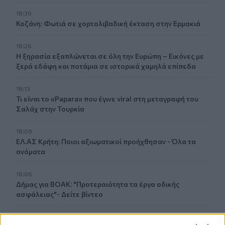
18:30
Κοζάνη: Φωτιά σε χορτολιβαδική έκταση στην Ερμακιά
18:26
Η ξηρασία εξαπλώνεται σε όλη την Ευρώπη – Εικόνες με
ξερά εδάφη και ποτάμια σε ιστορικά χαμηλά επίπεδα
18:13
Τι είναι το «Papara» που έγινε viral στη μεταγραφή του
Σαλάχ στην Τουρκία
18:09
ΕΛ.ΑΣ Κρήτη: Ποιοι αξιωματικοί προήχθησαν - Όλα τα
ονόματα
18:06
Δήμας για ΒΟΑΚ: "Προτεραιότητα τα έργα οδικής
ασφάλειας"- Δείτε βίντεο
18:00