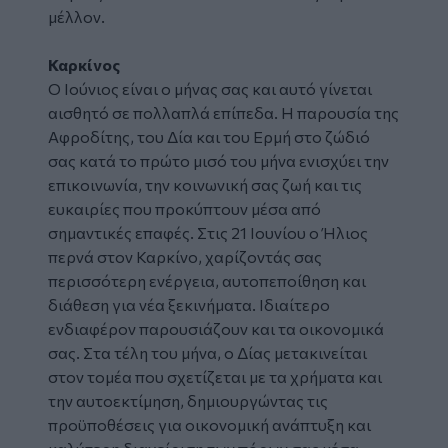
μέλλον.
Καρκίνος
Ο Ιούνιος είναι ο μήνας σας και αυτό γίνεται
αισθητό σε πολλαπλά επίπεδα. Η παρουσία της
Αφροδίτης, του Δία και του Ερμή στο ζώδιό
σας κατά το πρώτο μισό του μήνα ενισχύει την
επικοινωνία, την κοινωνική σας ζωή και τις
ευκαιρίες που προκύπτουν μέσα από
σημαντικές επαφές. Στις 21 Ιουνίου ο Ήλιος
περνά στον Καρκίνο, χαρίζοντάς σας
περισσότερη ενέργεια, αυτοπεποίθηση και
διάθεση για νέα ξεκινήματα. Ιδιαίτερο
ενδιαφέρον παρουσιάζουν και τα οικονομικά
σας. Στα τέλη του μήνα, ο Δίας μετακινείται
στον τομέα που σχετίζεται με τα χρήματα και
την αυτοεκτίμηση, δημιουργώντας τις
προϋποθέσεις για οικονομική ανάπτυξη και