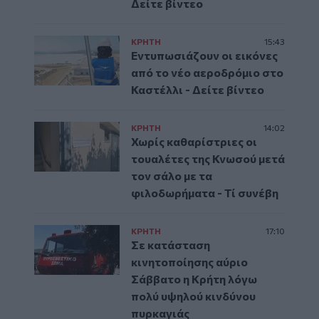
Δείτε βίντεο
ΚΡΗΤΗ
15:43
Εντυπωσιάζουν οι εικόνες
από το νέο αεροδρόμιο στο
Καστέλλι - Δείτε βίντεο
ΚΡΗΤΗ
14:02
Χωρίς καθαρίστριες οι
τουαλέτες της Κνωσού μετά
τον σάλο με τα
φιλοδωρήματα - Τί συνέβη
ΚΡΗΤΗ
17:10
Σε κατάσταση
κινητοποίησης αύριο
Σάββατο η Κρήτη λόγω
πολύ υψηλού κινδύνου
πυρκαγιάς