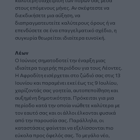
καλύτερη διαχείριση των πόρων σας μέσα
στους επόμενους μήνες. Αν σκέφτεστε να
διεκδικήσετε μια αύξηση, να
διαπραγματευτείτε καλύτερους όρους ή να
επενδύσετε σε ένα επαγγελματικό σχέδιο, η
συγκυρία θεωρείται ιδιαίτερα ευνοϊκή.
Λέων
Ο Ιούνιος σηματοδοτεί την έναρξη μιας
ιδιαίτερα τυχερής περιόδου για τους Λέοντες.
Η Αφροδίτη εισέρχεται στο ζώδιό σας στις 13
Ιουνίου και παραμένει εκεί έως τις 9 Ιουλίου,
χαρίζοντάς σας γοητεία, αυτοπεποίθηση και
αυξημένη δημοτικότητα. Πρόκειται για μια
περίοδο κατά την οποία νιώθετε καλύτερα με
τον εαυτό σας και οι άλλοι έλκονται φυσικά
από την παρουσία σας. Παράλληλα, οι
καταστάσεις φαίνεται να εξελίσσονται πιο
εύκολα προς όφελός σας. Το μεγάλο νέο,