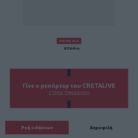
ΣΧΕΤΙΚΆ TAGS
Ζώδια
Γίνε ο ρεπόρτερ του CRETALIVE
ΣΤΕΊΛΕ ΤΗΝ ΕΊΔΗΣΗ
Ροή ειδήσεων
Δημοφιλή