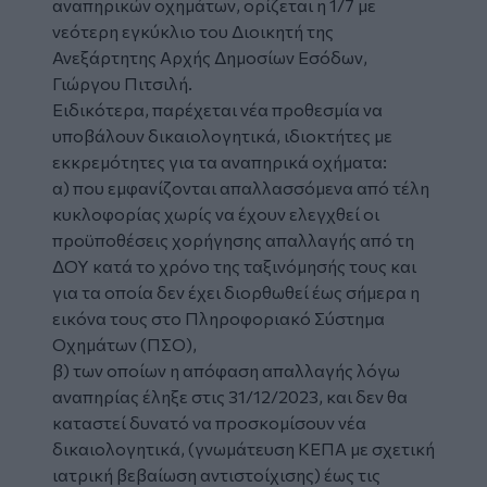
αναπηρικών οχημάτων, ορίζεται η 1/7 με
νεότερη εγκύκλιο του Διοικητή της
Ανεξάρτητης Αρχής Δημοσίων Εσόδων,
Γιώργου Πιτσιλή.
Ειδικότερα, παρέχεται νέα προθεσμία να
υποβάλουν δικαιολογητικά, ιδιοκτήτες με
εκκρεμότητες για τα αναπηρικά οχήματα:
α) που εμφανίζονται απαλλασσόμενα από τέλη
κυκλοφορίας χωρίς να έχουν ελεγχθεί οι
προϋποθέσεις χορήγησης απαλλαγής από τη
ΔΟΥ κατά το χρόνο της ταξινόμησής τους και
για τα οποία δεν έχει διορθωθεί έως σήμερα η
εικόνα τους στο Πληροφοριακό Σύστημα
Οχημάτων (ΠΣΟ),
β) των οποίων η απόφαση απαλλαγής λόγω
αναπηρίας έληξε στις 31/12/2023, και δεν θα
καταστεί δυνατό να προσκομίσουν νέα
δικαιολογητικά, (γνωμάτευση ΚΕΠΑ με σχετική
ιατρική βεβαίωση αντιστοίχισης) έως τις