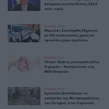
απόφαση για επενδύσεις 263,5
εκατ. ευρώ
Μαρούσι: Συνελήφθη 35χρονος με 106 συσκευασίες χασ
ΕΛΛAΔΑ
19:59
Μαρούσι: Συνελήφθη 35χρονος με 1
Μαρούσι: Συνελήφθη 35χρονος
με 106 συσκευασίες χασίς σε
προαύλιο χώρο σχολείου
Πάτρα: Θρήνος για μωράκι μόλις 8 ημερών – Νοσηλευ
ΕΛΛAΔΑ
19:55
Πάτρα: Θρήνος για μωράκι μόλις 
Πάτρα: Θρήνος για μωράκι μόλις
8 ημερών – Νοσηλευόταν στη
ΜΕΘ Νεογνών
Ιερόσυλοι βανδάλισαν το εκκλησάκι της Μεταμορφώσε
ΕΛΛAΔΑ
19:03
Ιερόσυλοι βανδάλισαν το εκκλησά
Ιερόσυλοι βανδάλισαν το
εκκλησάκι της Μεταμορφώσεως
του Σωτήρος στον Σαρωνικό