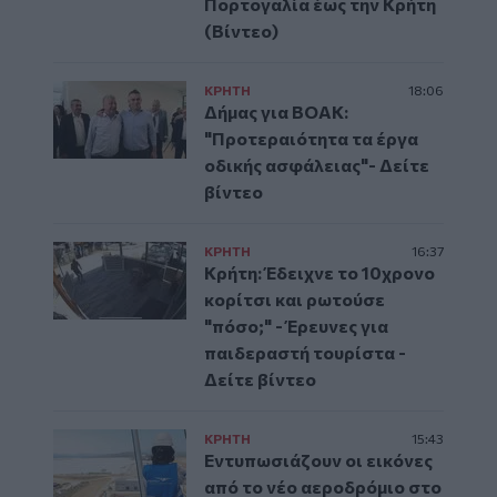
Πορτογαλία έως την Κρήτη
(Βίντεο)
ΚΡΗΤΗ
18:06
Δήμας για ΒΟΑΚ:
"Προτεραιότητα τα έργα
οδικής ασφάλειας"- Δείτε
βίντεο
ΚΡΗΤΗ
16:37
Κρήτη: Έδειχνε το 10χρονο
κορίτσι και ρωτούσε
"πόσο;" - Έρευνες για
παιδεραστή τουρίστα -
Δείτε βίντεο
ΚΡΗΤΗ
15:43
Εντυπωσιάζουν οι εικόνες
από το νέο αεροδρόμιο στο