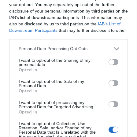
your opt-out. You may separately opt-out of the further
19:45
disclosure of your personal information by third parties on the
Καταβλήθηκαν 33.579.900 εκατ. ευρώ για την αγορά
IAB’s list of downstream participants. This information may
λιπασμάτων
also be disclosed by us to third parties on the
IAB’s List of
Downstream Participants
that may further disclose it to other
19:42
third parties.
Καλοκαίρι 2026: Η Ευρώπη στις φλόγες - 5 εκατ.
στρέμματα στάχτη, από την Πορτογαλία έως την Κρήτη
Personal Data Processing Opt Outs
(Βίντεο)
I want to opt-out of the Sharing of my
personal data.
19:18
Opted In
ΗΠΑ: Εφετείο απαγόρευσε να συνεχιστεί η κατασκευή
της αίθουσας χορού στον Λευκό Οίκο
I want to opt-out of the Sale of my
Personal Data.
Opted In
19:11
Χανιά: Σχεδόν 1 εκατ. ευρώ από το Ταμείο Αλληλεγγύης
I want to opt-out of processing my
του Υπουργείου Μετανάστευσης και Ασύλου για
Personal Data for Targeted Advertising.
σχολικές υποδομές και δημόσιους χώρους
Opted In
I want to opt-out of Collection, Use,
Retention, Sale, and/or Sharing of my
ΠΕΡΙΣΣΟΤΕΡΑ
Personal Data that Is Unrelated with the
Purposes for which it was collected.