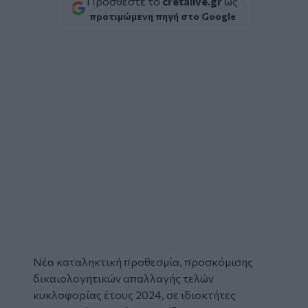
Προσθέστε το
cretalive.gr
ως
προτιμώμενη πηγή στο Google
Νέα καταληκτική προθεσμία, προσκόμισης
δικαιολογητικών
απαλλαγής
τελών
κυκλοφορίας
έτους 2024, σε ιδιοκτήτες