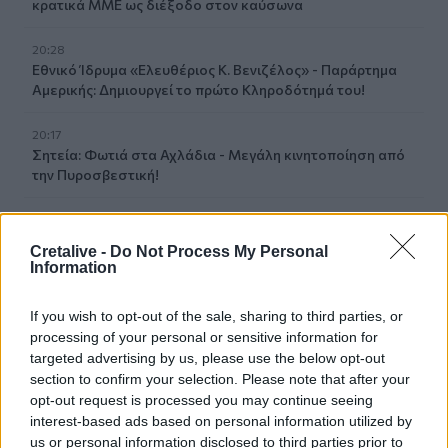
κρατικά ΜΜΕ ως διέξοδο στον καύσωνα
20:28
Εθνικό Ίδρυμα «Ελευθέριος Κ. Βενιζέλος» - Παράρτημα
Αμερικής: Δημιουργεί το πρώτο Κληροδότημά του!
20:17
Σητεία: Φωτιά στα Αχλάδια - Μεγάλη κινητοποίηση από
την Πυροσβεστική!
20:07
Ρέθυμνο: Φωτιά σε σπίτι προκάλεσε αναστάτωση στην
Cretalive -
Do Not Process My Personal
Καλλιθέα
Information
19:59
If you wish to opt-out of the sale, sharing to third parties, or
Μαρούσι: Συνελήφθη 35χρονος με 106 συσκευασίες
processing of your personal or sensitive information for
χασίς σε προαύλιο χώρο σχολείου
targeted advertising by us, please use the below opt-out
section to confirm your selection. Please note that after your
19:55
opt-out request is processed you may continue seeing
Πάτρα: Θρήνος για μωράκι μόλις 8 ημερών –
interest-based ads based on personal information utilized by
Νοσηλευόταν στη ΜΕΘ Νεογνών
us or personal information disclosed to third parties prior to