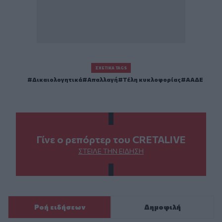
ΣΧΕΤΙΚΆ TAGS
Δικαιολογητικά
Απαλλαγή
Τέλη κυκλοφορίας
ΑΑΔΕ
Γίνε ο ρεπόρτερ του CRETALIVE
ΣΤΕΊΛΕ ΤΗΝ ΕΊΔΗΣΗ
Ροή ειδήσεων
Δημοφιλή