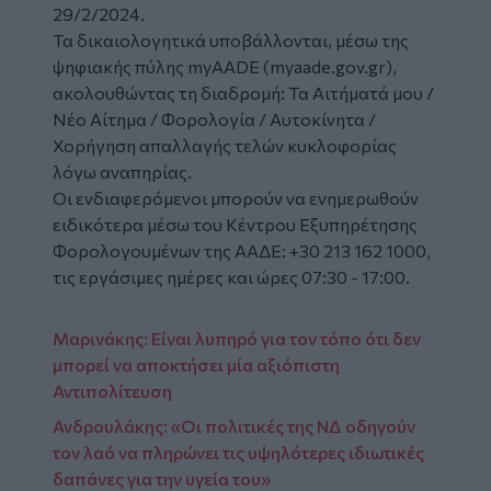
29/2/2024.
Τα δικαιολογητικά υποβάλλονται, μέσω της
ψηφιακής πύλης myAADE (myaade.gov.gr),
ακολουθώντας τη διαδρομή: Τα Αιτήματά μου /
Νέο Αίτημα / Φορολογία / Αυτοκίνητα /
Χορήγηση απαλλαγής τελών κυκλοφορίας
λόγω αναπηρίας.
Οι ενδιαφερόμενοι μπορούν να ενημερωθούν
ειδικότερα μέσω του Κέντρου Εξυπηρέτησης
Φορολογουμένων της ΑΑΔΕ: +30 213 162 1000,
τις εργάσιμες ημέρες και ώρες 07:30 - 17:00.
Μαρινάκης: Είναι λυπηρό για τον τόπο ότι δεν
μπορεί να αποκτήσει μία αξιόπιστη
Αντιπολίτευση
Ανδρουλάκης: «Οι πολιτικές της ΝΔ οδηγούν
τον λαό να πληρώνει τις υψηλότερες ιδιωτικές
δαπάνες για την υγεία του»