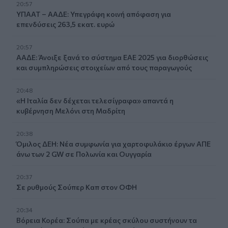
20:57
ΥΠΑΑΤ – ΑΑΔΕ: Υπεγράφη κοινή απόφαση για
επενδύσεις 263,5 εκατ. ευρώ
20:57
ΑΑΔΕ: Άνοιξε ξανά το σύστημα ΕΑΕ 2025 για διορθώσεις
και συμπληρώσεις στοιχείων από τους παραγωγούς
20:48
«Η Ιταλία δεν δέχεται τελεσίγραφα» απαντά η
κυβέρνηση Μελόνι στη Μαδρίτη
20:38
Όμιλος ΔΕΗ: Νέα συμφωνία για χαρτοφυλάκιο έργων ΑΠΕ
άνω των 2 GW σε Πολωνία και Ουγγαρία
20:37
Σε ρυθμούς Σούπερ Καπ στον ΟΦΗ
20:34
Βόρεια Κορέα: Σούπα με κρέας σκύλου συστήνουν τα