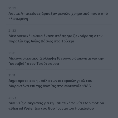
21:39
Λαμία: Απατεώνες άρπαξαν μεγάλο χρηματικό ποσό από
ηλικιωμένη
21:33
Μεσογειακή φώκια έκανε στάση για ξεκούραση στην
παραλία της Αγίας Βάσως στο Τρίκερι
21:31
Μεταναστευτικό: Σύλληψη 18χρονου διακινητή για την
"καραβιά" στον Τσούτσουρα
21:11
Δημοπρατείται η μπάλα των ιστορικών γκολ του
Μαραντόνα επί της Αγγλίας στο Μουντιάλ 1986
21:08
Διεθνείς διακρίσεις για τη μαθητική ταινία stop motion
«Shared Weights» του 8ου Γυμνασίου Ηρακλείου