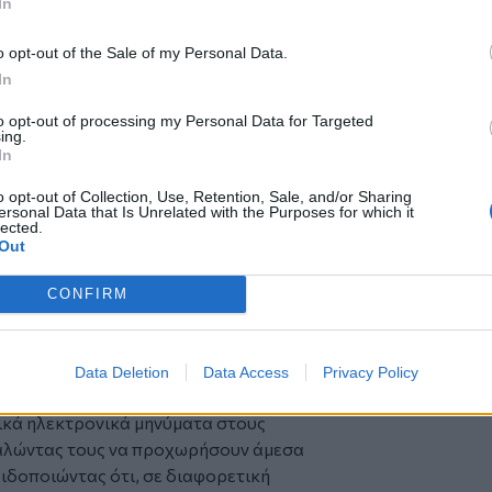
σθετοι φόροι ή πρόστιμα.
In
αστηριότητα
 αφορά ιδιοκτήτες που εκμεταλλεύονται
o opt-out of the Sale of my Personal Data.
ραχυχρόνιας μίσθωσης, χωρίς να έχουν
In
ής δραστηριότητας.
to opt-out of processing my Personal Data for Targeted
 φορολογούμενος διαθέτει τρία ή
ing.
In
χυχρόνιας μίσθωσης, θεωρείται ότι
ι οφείλει να έχει κάνει έναρξη στην
o opt-out of Collection, Use, Retention, Sale, and/or Sharing
ους ΚΑΔ.
ersonal Data that Is Unrelated with the Purposes for which it
lected.
45 περιπτώσεις φυσικών προσώπων που
Out
ερα ακίνητα μέσα στο 2024 είτε
ου Ακινήτου, χωρίς να έχουν
CONFIRM
χρεώσεις.
 αφορούσαν φορολογούμενους χωρίς
8 περιπτώσεις αφορούσαν ελλιπή ή
Data Deletion
Data Access
Privacy Policy
ικά ηλεκτρονικά μηνύματα στους
αλώντας τους να προχωρήσουν άμεσα
ιδοποιώντας ότι, σε διαφορετική