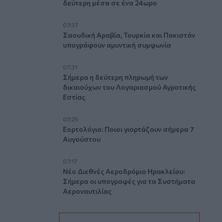
δεύτερη μέσα σε ένα 24ωρο
07:37
Σαουδική Αραβία, Τουρκία και Πακιστάν
υπογράφουν αμυντική συμφωνία
07:31
Σήμερα η δεύτερη πληρωμή των
δικαιούχων του Λογαριασμού Αγροτικής
Εστίας
07:25
Εορτολόγιο: Ποιοι γιορτάζουν σήμερα 7
Αυγούστου
07:17
Νέο Διεθνές Αεροδρόμιο Ηρακλείου:
Σήμερα οι υπογραφές για τα Συστήματα
Αεροναυτιλίας
07:10