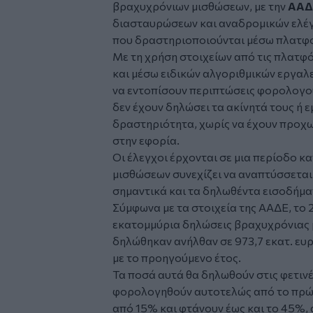
βραχυχρόνιων μισθώσεων, με την
ΑΑΔ
διασταυρώσεων και αναδρομικών ελέγχ
που δραστηριοποιούνται μέσω πλατ
Με τη χρήση στοιχείων από τις πλατφό
και μέσω ειδικών αλγοριθμικών εργαλε
να εντοπίσουν περιπτώσεις φορολογο
δεν έχουν δηλώσει τα ακίνητά τους ή 
δραστηριότητα, χωρίς να έχουν προχω
στην εφορία.
Οι έλεγχοι έρχονται σε μια περίοδο κ
μισθώσεων συνεχίζει να αναπτύσσεται
σημαντικά και τα δηλωθέντα εισοδήμα
Σύμφωνα με τα στοιχεία της ΑΑΔΕ, το
εκατομμύρια δηλώσεις βραχυχρόνιας 
δηλώθηκαν ανήλθαν σε 973,7 εκατ. ευ
με το προηγούμενο έτος.
Τα ποσά αυτά θα δηλωθούν στις φετιν
φορολογηθούν αυτοτελώς από το πρώτ
από 15% και φτάνουν έως και το 45%, 