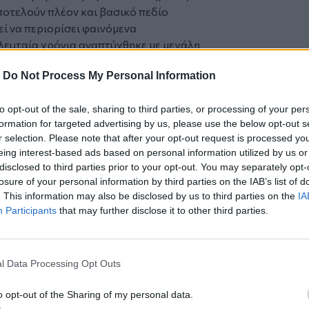
ποτελούν πλέον και βασικό πεδίο
εί να περιορίσει φαινόμενα
λευταία χρόνια αναπτύχθηκε με μεγάλη
-
Do Not Process My Personal Information
ται κυρίως τρεις βασικές κατηγορίες
to opt-out of the sale, sharing to third parties, or processing of your per
formation for targeted advertising by us, please use the below opt-out s
 εμφανίζονται να εισπράττουν ποσά
r selection. Please note that after your opt-out request is processed y
α τα δηλώνουν πλήρως στην εφορία.
eing interest-based ads based on personal information utilized by us or
 η ΑΑΔΕ για τα φορολογικά έτη 2020,
disclosed to third parties prior to your opt-out. You may separately opt-
ναδικούς ΑΦΜ με αποκλίσεις ανάμεσα
losure of your personal information by third parties on the IAB’s list of
ιακές πλατφόρμες και σε εκείνα που
. This information may also be disclosed by us to third parties on the
IA
σεις.
Participants
that may further disclose it to other third parties.
υρώ εντοπίστηκαν 6.222 ΑΦΜ για το
α το 2022, με τις φορολογικές αρχές να
κασίες ελέγχου.
l Data Processing Opt Outs
 να κληθούν να υποβάλουν
ριπτώσεις σημαντικών αποκλίσεων, δεν
o opt-out of the Sharing of my personal data.