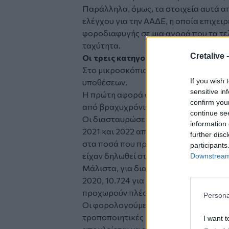
Παράλληλα, όμως, τα στοιχεία αυτά α
ελέγχου για την ΑΑΔΕ, η οποία επιχειρ
φοροδιαφυγής σε μια αγορά που τα τε
ταχύτητα.
Cretalive 
Οι τρεις κατηγορίες ελέγχων
Στο μικροσκόπιο των ελέγχων βρίσκον
If you wish 
υποθέσεων.
sensitive in
Η πρώτη αφορά φορολογούμενους που
confirm you
από βραχυχρόνιες μισθώσεις, χωρίς ν
continue se
Οι διασταυρώσεις που πραγματοποίησε
information 
2021 και 2022 αποκάλυψαν 24.383 μο
further disc
στα ποσά που προέκυπταν από τις ψηφ
participants
είχαν δηλωθεί στις φορολογικές δηλώ
Downstream 
Μάλιστα, για διαφορές άνω των 500 ε
2020, 10.724 για το 2021 και 17.525 γι
προχωρούν πλέον σε περαιτέρω διαδι
Persona
Οι φορολογούμενοι αυτοί αναμένεται
τροποποιητικές δηλώσεις, ενώ, σε πε
I want t