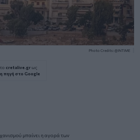
Photo Credits: @INTIME
 το
cretalive.gr
ως
η πηγή στο Google
χανισμού μπαίνει η αγορά των