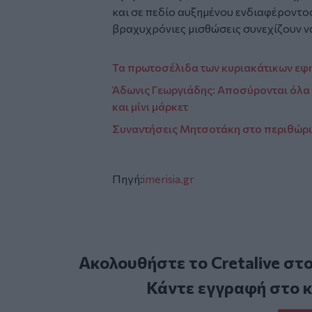
και σε πεδίο αυξημένου ενδιαφέροντος
βραχυχρόνιες μισθώσεις συνεχίζουν να
Τα πρωτοσέλιδα των κυριακάτικων εφ
Άδωνις Γεωργιάδης: Αποσύρονται όλα
και μίνι μάρκετ
Συναντήσεις Μητσοτάκη στο περιθώριο
Πηγή:
imerisia.gr
Ακολουθήστε το Cretalive στ
Κάντε εγγραφή στο 