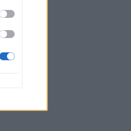
23:54
Τραμπ: Ο πόλεμος με το Ιράν "θα
τελειώσει σύντομα"
23:43
30χρονη έπεσε στη θάλασσα από την
γέφυρα της Χαλκίδας
23:32
Οι «μαύρες χήρες» της Ρωσίας:
Παντρεύονται νεοσύλλεκτους πριν
μεταβούν στο μέτωπο για να
εισπράξουν τις «παχυλές»
αποζημιώσεις
23:25
Ρόδος: Έσπασε ο κάβος και τραυμάτισε
ναυτικό
23:19