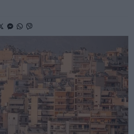
book
witter
Messenger
Whatsapp
Viber