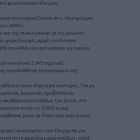
οί φορολογικοί έλεγχοι.
νητα που εμφανίζονται στις πλατφόρμες
του (ΑΜΑ).
αι της συνεργασίας με τις μεγάλες
οι φορολογικές αρχές εντόπισαν
διέθεταν ΑΜΑ είτε ανέγραφαν μη έγκυρο
αν συνολικά 2.145 σχετικές
της προσπάθειας περιορισμού της
αβάσεις είναι ιδιαίτερα αυστηρές. Για μη
χρόνιας Διαμονής προβλέπεται
ν ακαθάριστων εσόδων του έτους στο
ατώτατο ποσό τις 5.000 ευρώ.
αράβασης μέσα σε διάστημα ενός έτους,
χειρεί να ενισχύσει τον έλεγχο σε μια
ντική πηγή φορολογικών εσόδων, αλλά