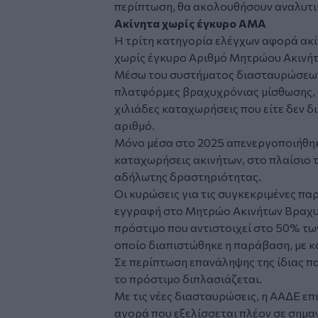
περίπτωση, θα ακολουθήσουν αναλυτικ
Ακίνητα χωρίς έγκυρο ΑΜΑ
Η τρίτη κατηγορία ελέγχων αφορά ακί
χωρίς έγκυρο Αριθμό Μητρώου Ακινή
Μέσω του συστήματος διασταυρώσεων κ
πλατφόρμες βραχυχρόνιας μίσθωσης, 
χιλιάδες καταχωρήσεις που είτε δεν 
αριθμό.
Μόνο μέσα στο 2025 απενεργοποιήθηκ
καταχωρήσεις ακινήτων, στο πλαίσιο 
αδήλωτης δραστηριότητας.
Οι κυρώσεις για τις συγκεκριμένες παρ
εγγραφή στο Μητρώο Ακινήτων Βραχυ
πρόστιμο που αντιστοιχεί στο 50% τω
οποίο διαπιστώθηκε η παράβαση, με κ
Σε περίπτωση επανάληψης της ίδιας π
το πρόστιμο διπλασιάζεται.
Με τις νέες διασταυρώσεις, η ΑΑΔΕ επι
αγορά που εξελίσσεται πλέον σε σημα