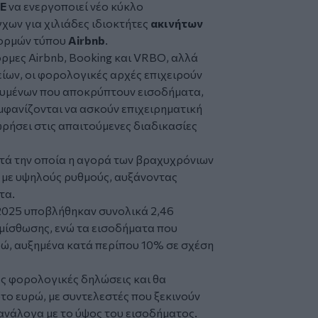
Ε
να ενεργοποιεί νέο κύκλο
ων για χιλιάδες ιδιοκτήτες
ακινήτων
φορμών τύπου
Airbnb
.
ρμες Airbnb, Booking και VRBO, αλλά
ίων, οι φορολογικές αρχές επιχειρούν
υμένων που αποκρύπτουν εισοδήματα,
εμφανίζονται να ασκούν επιχειρηματική
ρήσει στις απαιτούμενες διαδικασίες
ατά την οποία η αγορά των βραχυχρόνιων
 με υψηλούς ρυθμούς, αυξάνοντας
τα.
 2025 υποβλήθηκαν συνολικά 2,46
μίσθωσης, ενώ τα εισοδήματα που
ρώ, αυξημένα κατά περίπου 10% σε σχέση
ές φορολογικές δηλώσεις και θα
ο ευρώ, με συντελεστές που ξεκινούν
ανάλογα με το ύψος του εισοδήματος.