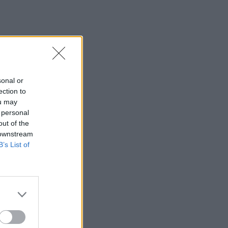
03:34
Το απολαυστικό βίντεο της Νατάσας
Θεοδωρίδου με τη μητέρα της
02:51
Ο έρωτας θα πρωταγωνιστήσει στη ζωή
αυτών των ζωδίων τον Αύγουστο
sonal or
ection to
01:42
ou may
Καύσωνας στο γραφείο: Πόσο μπορεί
 personal
να χαλαρώσει το dress code
out of the
 downstream
00:31
B’s List of
Παιδιά στην πισίνα: 6 απαράβατοι
κανόνες για την πρόληψη του πνιγμού
00:00
Ανατριχιαστικό βίντεο από τον σεισμό
στην Ιαπωνία: Γιατροί προστατεύουν με
τα σώματά τους ασθενή την ώρα του
χειρουργείου