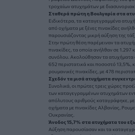
τροχαίων ατυχημάτων με διασυνοριακ
Σταθερά πρώτη η Βουλγαρία στα ατυ
Ειδικότερα, τα καταγεγραμμένα ατυχ
από οχήματα με ξένες πινακίδες ανήλθα
παρουσιάζοντας μικρή αύξηση της τάξ
Στην πρώτη θέση παρέμειναν τα ατυχή
πινακίδες, τα οποία ανήλθαν σε 1.297
συνόλου. Ακολούθησαν τα ατυχήματα α
652 περιστατικά και ποσοστό 13,5%, 
ρουμανικές πινακίδες, με 478 περιστα
Σχεδόν τα μισά ατυχήματα συγκεντρ
Συνολικά, οι πρώτες τρεις χώρες προ
των καταγεγραμμένων ατυχημάτων εντ
απόλυτους αριθμούς καταγράφηκε, με
οχήματα με πινακίδες Αλβανίας, Ρουμα
Ουκρανίας.
Άνοδος 15,7% στα ατυχήματα του εξω
Αύξηση παρουσίασαν και τα καταγεγρ