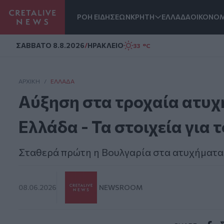
ΡΟΗ ΕΙΔΗΣΕΩΝ
ΚΡΗΤΗ
ΕΛΛΑΔΑ
ΟΙΚΟΝΟΜ
Homepage
ΣAΒΒΑΤΟ 8.8.2026
/
ΗΡΑΚΛΕΙΟ
33 °C
ΑΡΧΙΚΗ
/
ΕΛΛΆΔΑ
Αύξηση στα τροχαία ατυχ
Ελλάδα - Τα στοιχεία για 
Σταθερά πρώτη η Βουλγαρία στα ατυχήματα
08.06.2026
NEWSROOM