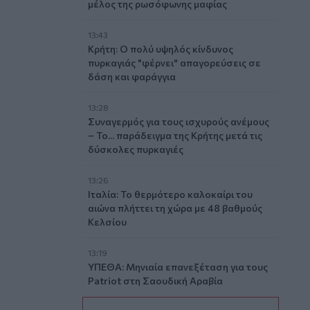
μέλος της ρωσόφωνης μαφίας
13:43
Κρήτη: Ο πολύ υψηλός κίνδυνος
πυρκαγιάς "φέρνει" απαγορεύσεις σε
δάση και φαράγγια
13:28
Συναγερμός για τους ισχυρούς ανέμους
– Το... παράδειγμα της Κρήτης μετά τις
δύσκολες πυρκαγιές
13:26
Ιταλία: Το θερμότερο καλοκαίρι του
αιώνα πλήττει τη χώρα με 48 βαθμούς
Κελσίου
13:19
ΥΠΕΘΑ: Μηνιαία επανεξέταση για τους
Patriot στη Σαουδική Αραβία