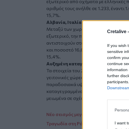
εξωτερικό από οχήματα με ελληνικές π
αριθμός τους ανήλθε σε 1.233, έναντι
15,7%.
Αλβανία, Ιταλία και Γερμανία στην 
Μεταξύ των χωρών στις οποίες καταγ
Cretalive 
εξωτερικό, την πρώτη θέση κατέλαβε η
αντιστοιχούν στο 17,8% του συνόλου.
If you wish 
και ποσοστό 16,6%, καθώς και η Γερμα
sensitive in
15,4%.
confirm you
Αυξημένη καταγραφή σε γειτονικές 
continue se
information 
Τα στοιχεία του 2025 αναδεικνύουν 
further disc
γειτονικές χώρες, όπως η Αλβανία και 
participants
παραδοσιακά υψηλή συμμετοχή, όπως η 
Downstream 
καταγεγραμμένα ατυχήματα παρέμεινα
μειωμένα σε σχέση με το 2024.
Persona
Νέο σεισμός μεγέθους 3,5 Ρίχτερ στην 
I want t
Τραγωδία στη Ρόδο: Σκότωσε με μαχαίρ