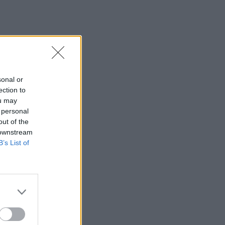
12:46
Βρέθηκε σορός στον Λυκαβηττό κοντά
στο εκκλησάκι των Αγίων Ισιδώρων
12:42
Τζο Μπάιντεν: «Ο καρκίνος έχει
sonal or
εξαπλωθεί, είναι πολύ επώδυνο», λέει ο
ection to
γιος του
ou may
 personal
12:38
out of the
Χανιά: Διεθνές Συνέδριο για τη Βιολογία
 downstream
των Φορέων Μεταδοτικών Ασθενειών
B’s List of
12:33
Στις φλόγες δύο διυλιστήρια
πετρελαίου στη Ρωσία μετά από
ουκρανική επίθεση με drones
12:29
Οι «αγκαζαρισμένες» ξαπλώστρες στις