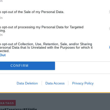
In
φάνου: Συνελήφθησαν 13 κρατούμενοι -
o opt-out of the Sale of my Personal Data.
In
to opt-out of processing my Personal Data for Targeted
ing.
In
ο
Google News
και στο
Facebook
o opt-out of Collection, Use, Retention, Sale, and/or Sharing
ersonal Data that Is Unrelated with the Purposes for which it
κανάλι μας στο
YouTube
lected.
Out
CONFIRM
Data Deletion
Data Access
Privacy Policy
ΙΚΆ TAGS
ατα
Τουρίστες
Ελλάδα