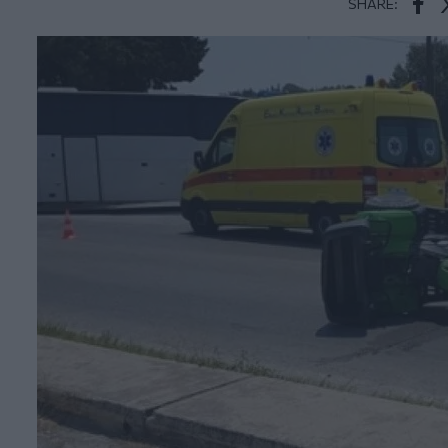
SHARE:
Face
T