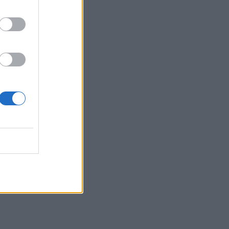
παραλίες
12:21
Δήμος Βιάννου: Χιλιάδες επισκέπτες
κάθε ηλικίας στην 8η Γιορτή Μπανάνας
12:14
Συνεδρίασε η Επιτροπή Εκτίμησης
Κινδύνου λόγω των υψηλών
θερμοκρασιών και της ενίσχυσης των
ανέμων
12:10
8χρονος τραυματίστηκε στο κεφάλι
μετά από βουτιά σε παραλία της
Χαλκιδικής
12:05
Μυστράς: Με ψυχολογικά προβλήματα
ο 55χρονος που έκρυψε τον νεκρό
πατέρα του σε καταψύκτη