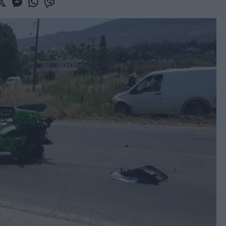
book
witter
Messenger
Whatsapp
Viber