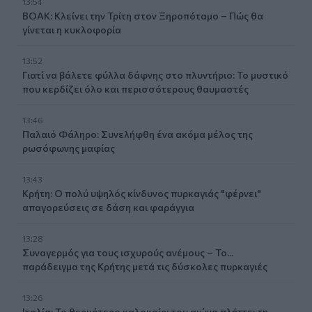
13:54
ΒΟΑΚ: Κλείνει την Τρίτη στον Ξηροπόταμο – Πώς θα
γίνεται η κυκλοφορία
13:52
Γιατί να βάλετε φύλλα δάφνης στο πλυντήριο: Το μυστικό
που κερδίζει όλο και περισσότερους θαυμαστές
13:46
Παλαιό Φάληρο: Συνελήφθη ένα ακόμα μέλος της
ρωσόφωνης μαφίας
13:43
Κρήτη: Ο πολύ υψηλός κίνδυνος πυρκαγιάς "φέρνει"
απαγορεύσεις σε δάση και φαράγγια
13:28
Συναγερμός για τους ισχυρούς ανέμους – Το...
παράδειγμα της Κρήτης μετά τις δύσκολες πυρκαγιές
13:26
Ιταλία: Το θερμότερο καλοκαίρι του αιώνα πλήττει τη