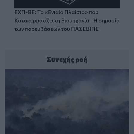
ΕΧΠ-ΒΕ: Το «Ενιαίο Πλαίσιο» που
Κατακερματίζει τη Βιομηχανία - Η σημασία
των παρεμβάσεων του ΠΑΣΕΒΙΠΕ
Συνεχής ροή