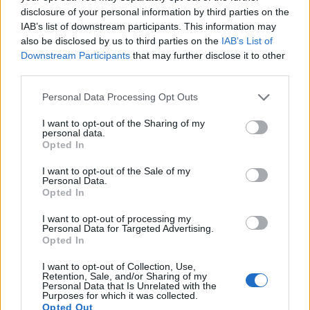
disclosure of your personal information by third parties on the
IAB’s list of downstream participants. This information may
12:54
also be disclosed by us to third parties on the
IAB’s List of
Κάλεσα σε σύσκεψη για το πρώην Λατομείο Ανώπολης
Downstream Participants
that may further disclose it to other
third parties.
12:46
Βρέθηκε σορός στον Λυκαβηττό κοντά στο εκκλησάκι
Personal Data Processing Opt Outs
των Αγίων Ισιδώρων
I want to opt-out of the Sharing of my
personal data.
12:42
Opted In
Τζο Μπάιντεν: «Ο καρκίνος έχει εξαπλωθεί, είναι πολύ
επώδυνο», λέει ο γιος του
I want to opt-out of the Sale of my
Personal Data.
Opted In
ΠΕΡΙΣΣΟΤΕΡΑ
I want to opt-out of processing my
Personal Data for Targeted Advertising.
Opted In
I want to opt-out of Collection, Use,
Retention, Sale, and/or Sharing of my
Personal Data that Is Unrelated with the
ΣΧΕΤΙΚA AΡΘΡΑ
Purposes for which it was collected.
Opted Out