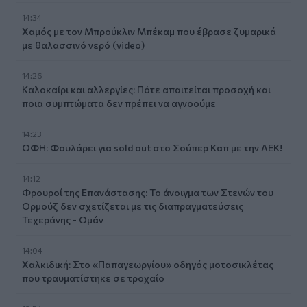
14:34
Χαμός με τον Μπρούκλιν Μπέκαμ που έβρασε ζυμαρικά
με θαλασσινό νερό (video)
14:26
Καλοκαίρι και αλλεργίες: Πότε απαιτείται προσοχή και
ποια συμπτώματα δεν πρέπει να αγνοούμε
14:23
ΟΦΗ: Φουλάρει για sold out στο Σούπερ Καπ με την ΑΕΚ!
14:12
Φρουροί της Επανάστασης: Το άνοιγμα των Στενών του
Ορμούζ δεν σχετίζεται με τις διαπραγματεύσεις
Τεχεράνης - Ομάν
14:04
Χαλκιδική: Στο «Παπαγεωργίου» οδηγός μοτοσικλέτας
που τραυματίστηκε σε τροχαίο