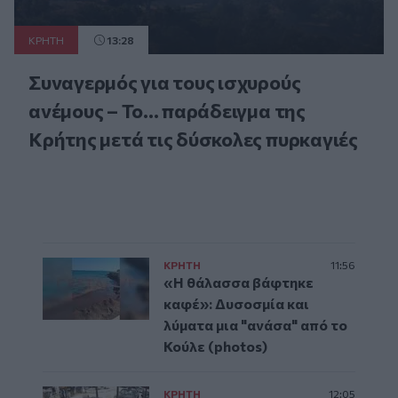
ΚΡΗΤΗ
13:28
Συναγερμός για τους ισχυρούς
ανέμους – Το... παράδειγμα της
Κρήτης μετά τις δύσκολες πυρκαγιές
ΚΡΗΤΗ
11:56
«Η θάλασσα βάφτηκε
καφέ»: Δυσοσμία και
λύματα μια "ανάσα" από το
Κούλε (photos)
ΚΡΗΤΗ
12:05