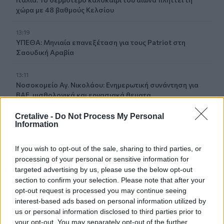
χώρα με 48 βαθμούς Κελσίου
13:19
ΥΠΕΘΑ: Μηνιαία επανεξέταση για τους Patriot στη
Σαουδική Αραβία
13:11
Νοσοκομείο Αγ. Νικολάου: Ενημερωτική συνάντηση για
ΒΑΕ, μισθολογικά και εργασιακά θεματα
Cretalive -
Do Not Process My Personal
13:03
Information
Βίντεο: Μεθυσμένη σκότωσε νύφη λίγες ώρες μετά τον
γάμο της στη Νότια Καρολίνα
If you wish to opt-out of the sale, sharing to third parties, or
processing of your personal or sensitive information for
13:02
targeted advertising by us, please use the below opt-out
Νέες ειδικότητες στη Σχολή Ανώτερης Επαγγελματικής
Κατάρτισης Χανίων
section to confirm your selection. Please note that after your
opt-out request is processed you may continue seeing
interest-based ads based on personal information utilized by
13:00
us or personal information disclosed to third parties prior to
Τουρισμός για Όλους 2026: Άνοιξε η πλατφόρμα για τα
your opt-out. You may separately opt-out of the further
ΑΦΜ που λήγουν σε 7 ή 8