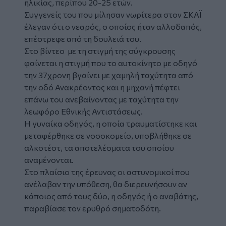
ηλικίας, περίπου 20-25 ετών.
Συγγενείς του που μίλησαν νωρίτερα στον ΣΚΑΪ
έλεγαν ότι ο νεαρός, ο οποίος ήταν αλλοδαπός,
επέστρεφε από τη δουλειά του.
Στο βίντεο με τη στιγμή της σύγκρουσης
φαίνεται η στιγμή που το αυτοκίνητο με οδηγό
την 37χρονη βγαίνει με χαμηλή ταχύτητα από
την οδό Ανακρέοντος και η μηχανή πέφτει
επάνω του ανεβαίνοντας με ταχύτητα την
λεωφόρο Εθνικής Αντιστάσεως.
Η γυναίκα οδηγός, η οποία τραυματίστηκε και
μεταφέρθηκε σε νοσοκομείο, υποβλήθηκε σε
αλκοτέστ, τα αποτελέσματα του οποίου
αναμένονται.
Στο πλαίσιο της έρευνας οι αστυνομικοί που
ανέλαβαν την υπόθεση, θα διερευνήσουν αν
κάποιος από τους δύο, η οδηγός ή ο αναβάτης,
παραβίασε τον ερυθρό σηματοδότη.