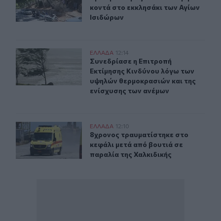
κοντά στο εκκλησάκι των Αγίων
Ισιδώρων
Συνεδρίασε η Επιτροπή Εκτίμησης Κινδύνου λόγω των υ
ΕΛΛAΔΑ
12:14
Συνεδρίασε η Επιτροπή Εκτίμησης 
Συνεδρίασε η Επιτροπή
Εκτίμησης Κινδύνου λόγω των
υψηλών θερμοκρασιών και της
ενίσχυσης των ανέμων
8χρονος τραυματίστηκε στο κεφάλι μετά από βουτιά σε
ΕΛΛAΔΑ
12:10
8χρονος τραυματίστηκε στο κεφάλι 
8χρονος τραυματίστηκε στο
κεφάλι μετά από βουτιά σε
παραλία της Χαλκιδικής