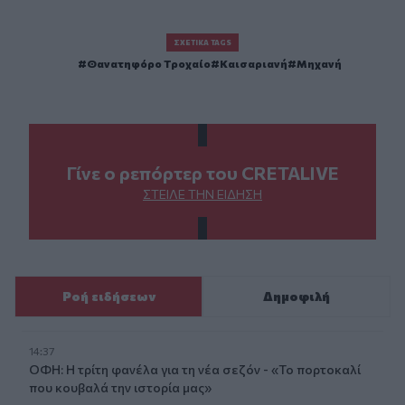
ΣΧΕΤΙΚΆ TAGS
Θανατηφόρο Τροχαίο
Καισαριανή
Μηχανή
Γίνε ο ρεπόρτερ του CRETALIVE
ΣΤΕΊΛΕ ΤΗΝ ΕΊΔΗΣΗ
Ροή ειδήσεων
Δημοφιλή
14:37
ΟΦΗ: Η τρίτη φανέλα για τη νέα σεζόν - «Το πορτοκαλί
που κουβαλά την ιστορία μας»