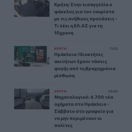
Κρήτη: Στην εισαγγελία ο
φάκελος για τον τουρίστα
με τις ανήθικες προτάσεις -
Τι λέει η ΕΛ.ΑΣ για τη
10χρονη
ΚΡΗΤΗ
11:05
Ηράκλειο: Ιδιοκτήτες
ακινήτων έχουν τάσεις
φυγής από τη βραχυχρόνια
μίσθωση
ΚΡΗΤΗ
08:49
Μηχανολογικό: 4.700 νέα
οχήματα στο Ηράκλειο -
Σάββατο στο γραφείο για
να μην περιμένουν οι
πολίτες