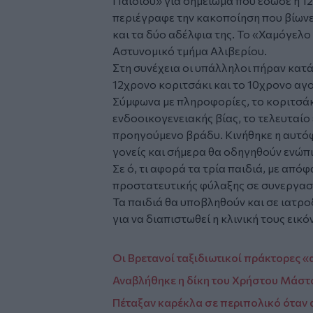
Παιδιού» για σημείωμα που έδωσε η 1
περιέγραφε την κακοποίηση που βίωνε 
και τα δύο αδέλφια της. Το «Χαμόγελ
Αστυνομικό τμήμα Αλιβερίου.
Στη συνέχεια οι υπάλληλοι πήραν κα
12χρονο κοριτσάκι και το 10χρονο αγο
Σύμφωνα με πληροφορίες, το κοριτσά
ενδοοικογενειακής βίας, το τελευταίο
προηγούμενο βράδυ. Κινήθηκε η αυτό
γονείς και σήμερα θα οδηγηθούν ενώπι
Σε ό, τι αφορά τα τρία παιδιά, με απ
προστατευτικής φύλαξης σε συνεργασί
Τα παιδιά θα υποβληθούν και σε ιατρο
για να διαπιστωθεί η κλινική τους εικό
Οι Βρετανοί ταξιδιωτικοί πράκτορες 
Αναβλήθηκε η δίκη του Χρήστου Μάστο
Πέταξαν καρέκλα σε περιπολικό όταν 