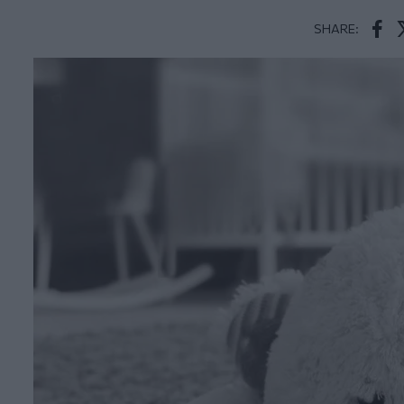
SHARE:
Face
T