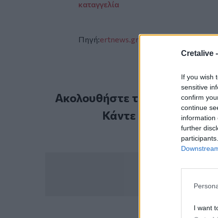
καταγγελία
Πηγή:
ertnews.gr
Cretalive 
If you wish 
sensitive in
Ακολουθήστε το Cretalive στ
confirm you
continue se
Κάντε εγγραφή στο 
information 
further disc
participants
Downstream 
Persona
I want t