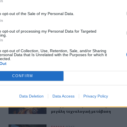
In
ΙΚΆ TAGS
νειακή Βία
Παιδιά
Εύβοια
o opt-out of the Sale of my Personal Data.
In
to opt-out of processing my Personal Data for Targeted
ing.
In
ερ του CRETALIVE
ΤΗΝ ΕΊΔΗΣΗ
o opt-out of Collection, Use, Retention, Sale, and/or Sharing
ersonal Data that Is Unrelated with the Purposes for which it
lected.
Out
CONFIRM
υ
5G παντού, 6G στον ορίζοντα: Πού βρίσκεται η Ελλάδα 
ΕΛΛAΔΑ
08:26
Data Deletion
Data Access
Privacy Policy
ούχων του Αυγούστου
5G παντού, 6G στον ορίζοντα: Πού 
5G παντού, 6G στον ορίζοντα:
Πού βρίσκεται η Ελλάδα στη
μεγάλη τεχνολογική μετάβαση
ΕΛΛAΔΑ
07:43