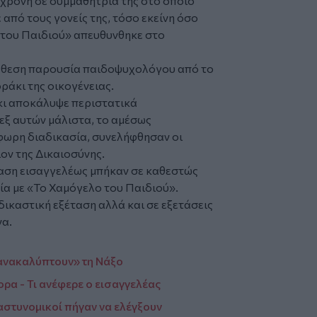
2χρονη σε συμμαθήτριά της στο οποίο
από τους γονείς της, τόσο εκείνη όσο
ο του Παιδιού» απευθυνθηκε στο
τάθεση παρουσία παιδοψυχολόγου από το
ράκι της οικογένειας.
κι αποκάλυψε περιστατικά
 εξ αυτών μάλιστα, το αμέσως
φωρη διαδικασία, συνελήφθησαν οι
ον της Δικαιοσύνης.
όφαση εισαγγελέως μπήκαν σε καθεστώς
α με «Το Χαμόγελο του Παιδιού».
δικαστική εξέταση αλλά και σε εξετάσεις
να.
«ανακαλύπτουν» τη Νάξο
ρα - Τι ανέφερε ο εισαγγελέας
αστυνομικοί πήγαν να ελέγξουν