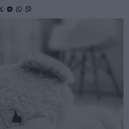
book
witter
Messenger
Whatsapp
Viber