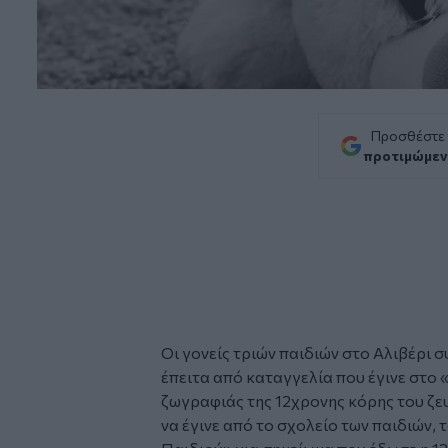
Προσθέστε
προτιμώμεν
Οι
γονείς
τριών παιδιών στο Αλιβέρι 
έπειτα από καταγγελία που έγινε στο 
ζωγραφιάς της 12χρονης κόρης του ζε
να έγινε από το σχολείο των παιδιών,