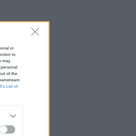
07:57
Ο Ζελένσκι ευχαρίστησε την
αμερικανική Γερουσία για το
νομοσχέδιο επιβολής κυρώσεων στη
Ρωσία
sonal or
07:51
ection to
Θεσσαλονίκη: Άγνωστοι τρύπησαν και
ou may
δηλητηρίασαν δέντρα στο κέντρο της
 personal
πόλης
out of the
 downstream
07:43
B’s List of
Φωτιά στο Πόρτο Γερμενό: Σκύλος
επέστρεψε με εγκαύματα στα πόδια
στο σπίτι που τον φρόντιζαν
07:36
Στήριξη Τραμπ στον νέο πρόεδρο της
Κολομβίας με «βοήθεια» 1 δισ.
δολαρίων