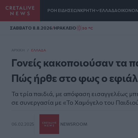
ΡΟΗ ΕΙΔΗΣΕΩΝ
ΚΡΗΤΗ
ΕΛΛΑΔΑ
ΟΙΚΟΝΟΜ
Homepage
ΣAΒΒΑΤΟ 8.8.2026
/
ΗΡΑΚΛΕΙΟ
30 °C
ΑΡΧΙΚΗ
/
ΕΛΛΆΔΑ
Γονείς κακοποιούσαν τα πα
Πώς ήρθε στο φως ο εφιά
Τα τρία παιδιά, με απόφαση εισαγγελέως μ
σε συνεργασία με «Το Χαμόγελο του Παιδιο
06.02.2025
NEWSROOM