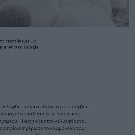
 το
cretalive.gr
ως
η πηγή στο Google
συνελήφθησαν για
ενδοοικογενειακή βία
,
«Χαμόγελο του Παιδιού», βάσει μιας
υγαριού. Η αρχική καταγγελία φέρεται
 το οποίο ενημέρωσε το «Χαμόγελο του