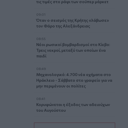
τις τιμές στο ράφι των σούπερ μάρκετ
09:01
Όταν ο σεισμός της Κρήτης «λάβωσε»
τον Φάρο της Αλεξάνδρειας
08:55
Νέοι ρωσικοί βομβαρδισμοί στο Κίεβο:
Τρεις νεκροί, μεταξύ των οποίων ένα
παιδί
08:49
Μηχανολογικό: 4.700 νέα οχήματα στο
Ηράκλειο - Σάββατο στο γραφείο για να
μην περιμένουν οι πολίτες
08:41
Κορυφώνεται η έξοδος των αδειούχων
του Αυγούστου
08:33