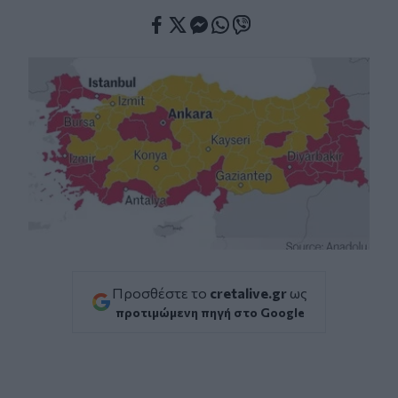
Facebook
Twitter
Messenger
Whatsapp
Viber
Προσθέστε το
cretalive.gr
ως
προτιμώμενη πηγή στο Google