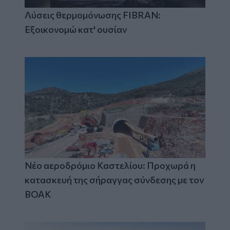
Λύσεις θερμομόνωσης FIBRAN:
Εξοικονομώ κατ' ουσίαν
Νέο αεροδρόμιο Καστελίου: Προχωρά η
κατασκευή της σήραγγας σύνδεσης με τον
ΒΟΑΚ