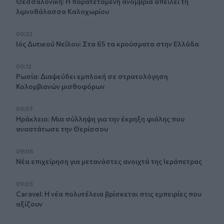
Θεσσαλονίκη: Η παρατεταμένη ανομβρία απειλεί τη
λιμνοθάλασσα Καλοχωρίου
09:22
Ιός Δυτικού Νείλου: Στα 65 τα κρούσματα στην Ελλάδα
09:12
Ρωσία: Διαψεύδει εμπλοκή σε στρατολόγηση
Κολομβιανών μισθοφόρων
09:07
Ηράκλειο: Μια σύλληψη για την έκρηξη φιάλης που
αναστάτωσε την Θερίσσου
09:06
Νέα επιχείρηση για μετανάστες ανοιχτά της Ιεράπετρας
09:03
Caravel: Η νέα πολυτέλεια βρίσκεται στις εμπειρίες που
αξίζουν