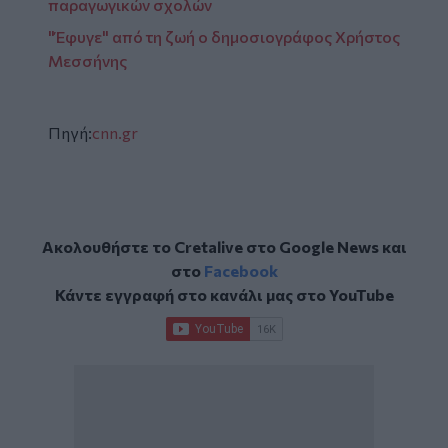
παραγωγικών σχολών
"Έφυγε" από τη ζωή ο δημοσιογράφος Χρήστος
Μεσσήνης
Πηγή:
cnn.gr
Ακολουθήστε το Cretalive στο
Google News
και
στο
Facebook
Κάντε εγγραφή στο κανάλι μας στο
YouTube