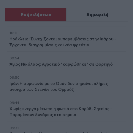
Ροή ειδήσεων
Δημοφιλή
10:11
Ηράκλειο: Συνεχίζονται οι παρεμβάσεις στην Ικάρου -
Έρχονται διαγραμμίσεις και νέα φρεάτια
09:54
Άγιος Νικόλαος: Αγροτικό "καρφώθηκε" σε φορτηγό
09:50
Ιράν: Η συμφωνία με το Ομάν δεν σημαίνει πλήρες
άνοιγμα των Στενών του Ορμούζ
09:44
Χωρίς ενεργό μέτωπο η φωτιά στο Καρύδι Σητείας -
Παραμένουν δυνάμεις στο σημείο
09:31