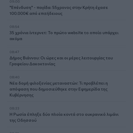
09:00
"Επένδυση" - παγίδα: 55χρονος στην Κρήτη έχασε
100.000€ από επιτήδειους
08:54
35 χρόνια ίντερνετ: Το πρώτο website το οποίο υπάρχει
ακόμα
08:47
Δήμος Βιάννου: Οι ώρες και οι μέρες λειτουργίας του
Γραφείου Δακοκτονίας
08:40
Νέα δομή φιλοξενίας μεταναστών: Τι προβλέπει η
απόφαση που δημοσιεύθηκε στην Εφημερίδα της
Κυβέρνησης
08:33
Η Ρωσία έπληξε δύο πλοία κοντά στο ουκρανικό λιμάνι
της Οδησσού