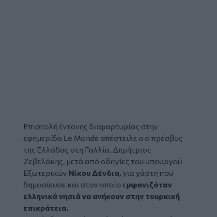
Επιστολή έντονης
διαμαρτυρίας
στην
εφημερίδα
Le Monde
απέστειλε ο ο πρέσβυς
της Ελλάδας στη Γαλλία, Δημήτριος
Ζεβελάκης, μετά από οδηγίες του υπουργού
Εξωτερικών
Νίκου Δένδια,
για
χάρτη
που
δημοσίευσε και στον οποίο ε
μφανιζόταν
ελληνικά
νησιά
να ανήκουν στην τουρκική
επικράτεια.