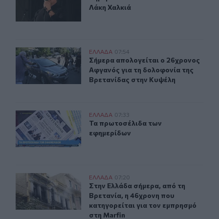
Λάκη Χαλκιά
Σήμερα απολογείται ο 26χρονος Αφγανός για τη δολοφ
ΕΛΛAΔΑ
07:54
Σήμερα απολογείται ο 26χρονος Αφ
Σήμερα απολογείται ο 26χρονος
Αφγανός για τη δολοφονία της
Βρετανίδας στην Κυψέλη
Τα πρωτοσέλιδα των εφημερίδων
ΕΛΛAΔΑ
07:33
Τα πρωτοσέλιδα των εφημερίδων
Τα πρωτοσέλιδα των
εφημερίδων
Στην Ελλάδα σήμερα, από τη Βρετανία, η 46χρονη που κ
ΕΛΛAΔΑ
07:20
Στην Ελλάδα σήμερα, από τη Βρεταν
Στην Ελλάδα σήμερα, από τη
Βρετανία, η 46χρονη που
κατηγορείται για τον εμπρησμό
στη Marfin