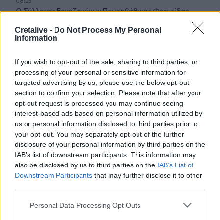
08:25
Ο Σύλλογος Εργαζομένων Πρωτοβάθμιας Φροντίδας
Υγείας Κρήτης αποχαιρετά τον Π. Μαματζάκη
Cretalive -
Do Not Process My Personal
Information
08:19
Ελούντα: Ηλικιωμένος απειλούσε να πηδήξει από
μπαλκόνι
If you wish to opt-out of the sale, sharing to third parties, or
processing of your personal or sensitive information for
targeted advertising by us, please use the below opt-out
08:12
section to confirm your selection. Please note that after your
Η ΥΠΑ για τον εξοπλισμό αεροναυτιλίας στο νέο
opt-out request is processed you may continue seeing
αεροδρόμιο Καστελλίου
interest-based ads based on personal information utilized by
us or personal information disclosed to third parties prior to
08:06
your opt-out. You may separately opt-out of the further
Σήμερα το τελευταίο αντίο στον Λάκη Χαλκιά
disclosure of your personal information by third parties on the
IAB’s list of downstream participants. This information may
08:00
also be disclosed by us to third parties on the
IAB’s List of
Πλήθος κόσμου στην προβολή της ταινίας
Downstream Participants
that may further disclose it to other
«Καποδίστριας» στα Υακίνθεια 2026
third parties.
Personal Data Processing Opt Outs
ΠΕΡΙΣΣΟΤΕΡΑ