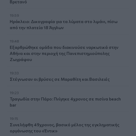
Βρετανό
19:59
Ηράκλειο: Δικογραφία για τα λύματα στο λιμάνι, πίσω
από την πλατεία 18 Άγγλων
19:48
Εξαρθρώθηκε ομάδα που διακινούσε ναρκωτικά στην
Αθήνα και στην περιοχή της Πανεπιστημιούπολης
Ζωγράφου
19:33
Στέγνωσαν οι βρύσες σε Μαραθίτη και Βασιλειές
19:23
Τραγωδία στην Πάρο: Πνίγηκε 4χρονος σε πισίνα beach
bar
19:15
Συνελήφθη 49χρονος, βασικό μέλος της εγκληματικής
οργάνωσης του «Έντικ»