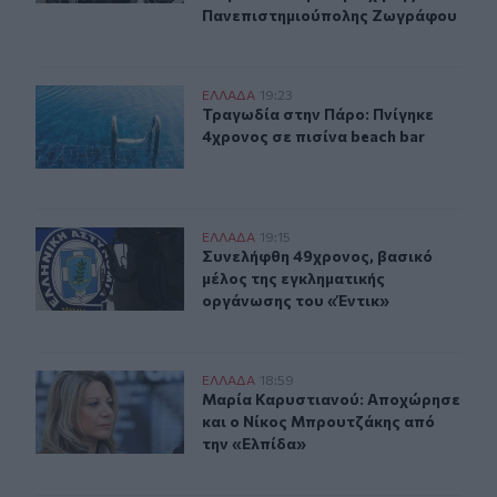
Πανεπιστημιούπολης Ζωγράφου
Τραγωδία στην Πάρο: Πνίγηκε 4χρονος σε πισίνα beach
ΕΛΛAΔΑ
19:23
Τραγωδία στην Πάρο: Πνίγηκε 4χρον
Τραγωδία στην Πάρο: Πνίγηκε
4χρονος σε πισίνα beach bar
Συνελήφθη 49χρονος, βασικό μέλος της εγκληματικής 
ΕΛΛAΔΑ
19:15
Συνελήφθη 49χρονος, βασικό μέλος
Συνελήφθη 49χρονος, βασικό
μέλος της εγκληματικής
οργάνωσης του «Έντικ»
Μαρία Καρυστιανού: Αποχώρησε και ο Νίκος Μπρουτζά
ΕΛΛAΔΑ
18:59
Μαρία Καρυστιανού: Αποχώρησε κα
Μαρία Καρυστιανού: Αποχώρησε
και ο Νίκος Μπρουτζάκης από
την «Ελπίδα»