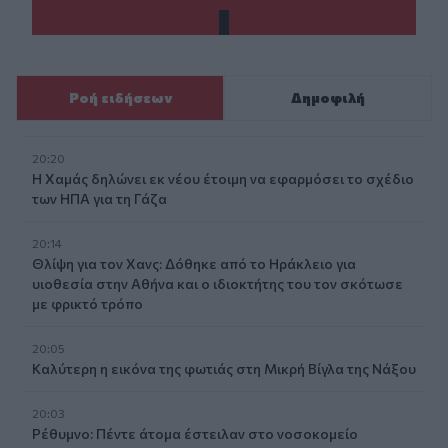
Ροή ειδήσεων
Δημοφιλή
20:20
Η Χαμάς δηλώνει εκ νέου έτοιμη να εφαρμόσει το σχέδιο
των ΗΠΑ για τη Γάζα
20:14
Θλίψη για τον Χανς: Δόθηκε από το Ηράκλειο για
υιοθεσία στην Αθήνα και ο ιδιοκτήτης του τον σκότωσε
με φρικτό τρόπο
20:05
Καλύτερη η εικόνα της φωτιάς στη Μικρή Βίγλα της Νάξου
20:03
Ρέθυμνο: Πέντε άτομα έστειλαν στο νοσοκομείο