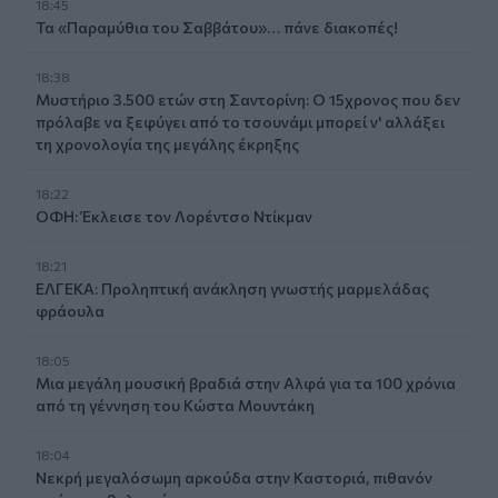
18:45
Τα «Παραμύθια του Σαββάτου»… πάνε διακοπές!
18:38
Μυστήριο 3.500 ετών στη Σαντορίνη: Ο 15χρονος που δεν
πρόλαβε να ξεφύγει από το τσουνάμι μπορεί ν' αλλάξει
τη χρονολογία της μεγάλης έκρηξης
18:22
ΟΦΗ: Έκλεισε τον Λορέντσο Ντίκμαν
18:21
ΕΛΓΕΚΑ: Προληπτική ανάκληση γνωστής μαρμελάδας
φράουλα
18:05
Μια μεγάλη μουσική βραδιά στην Αλφά για τα 100 χρόνια
από τη γέννηση του Κώστα Μουντάκη
18:04
Νεκρή μεγαλόσωμη αρκούδα στην Καστοριά, πιθανόν