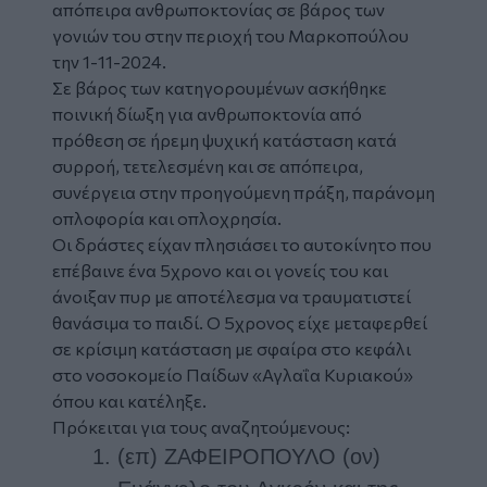
απόπειρα ανθρωποκτονίας σε βάρος των
γονιών του στην περιοχή του Μαρκοπούλου
την 1-11-2024.
Σε βάρος των κατηγορουμένων ασκήθηκε
ποινική δίωξη για ανθρωποκτονία από
πρόθεση σε ήρεμη ψυχική κατάσταση κατά
συρροή, τετελεσμένη και σε απόπειρα,
συνέργεια στην προηγούμενη πράξη, παράνομη
οπλοφορία και οπλοχρησία.
Οι δράστες είχαν πλησιάσει το αυτοκίνητο που
επέβαινε ένα 5χρονο και οι γονείς του και
άνοιξαν πυρ με αποτέλεσμα να τραυματιστεί
θανάσιμα το παιδί. Ο 5χρονος είχε μεταφερθεί
σε κρίσιμη κατάσταση με σφαίρα στο κεφάλι
στο νοσοκομείο Παίδων «Αγλαΐα Κυριακού»
όπου και κατέληξε.
Πρόκειται για τους αναζητούμενους:
(επ) ΖΑΦΕΙΡΟΠΟΥΛΟ (ον)