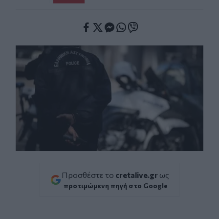
Facebook
Twitter
Messenger
Whatsapp
Viber
Προσθέστε το
cretalive.gr
ως
προτιμώμενη πηγή στο Google