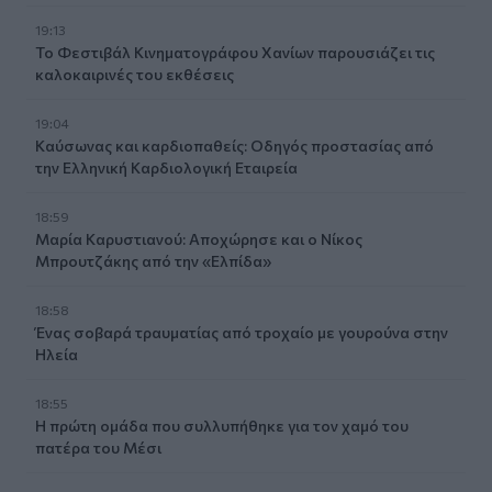
19:13
Το Φεστιβάλ Κινηματογράφου Χανίων παρουσιάζει τις
καλοκαιρινές του εκθέσεις
19:04
Καύσωνας και καρδιοπαθείς: Οδηγός προστασίας από
την Ελληνική Καρδιολογική Εταιρεία
18:59
Μαρία Καρυστιανού: Αποχώρησε και ο Νίκος
Μπρουτζάκης από την «Ελπίδα»
18:58
Ένας σοβαρά τραυματίας από τροχαίο με γουρούνα στην
Ηλεία
18:55
Η πρώτη ομάδα που συλλυπήθηκε για τον χαμό του
πατέρα του Μέσι