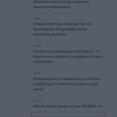
ιδιωτικό τομέα για την αργία του
Δεκαπενταύγουστου
14:41
Η Αρχαία Απτέρα υποδέχεται τον
Χριστόφορο Σταμπόγλη σε μια
μοναδική συναυλία
14:40
Γεμάτα τα ξενοδοχεία στην Κρήτη – Ο
Αύγουστος καλύπτει το χαμένο έδαφος
του Ιουλίου
14:37
Αποφεύγοντας 3 παράγοντες κινδύνου
κερδίζουμε 13 επιπλέον χρόνια χωρίς
άνοια
14:32
Νέο ιστορικό ρεκόρ για την AEGEAN τον
Ιούλιο με 2 εκατομμύρια επιβάτες