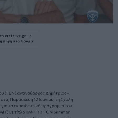
 το
cretalive.gr
ως
η πηγή στο Google
ού (ΓΕΝ) αντιναύαρχος Δημήτριος -
στις Παρασκευή 12 Ιουνίου, τη Σχολή
 για το εκπαιδευτικό πρόγραμμα του
y (MIT) με τίτλο «MIT TRITON Summer