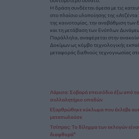
συντομότερο δυνατό.
Η δράση συνδέεται άμεσα με τις κατευ
στο πλαίσιο υλοποίησης της «Ατζέντα
της καινοτομίας, την αναβάθμιση των
και τη μετάβαση των Ενόπλων Δυνάμεω
Παράλληλα, αναφέρεται στην ανακοίν
Δοκίμων ως κόμβο τεχνολογικής εκπαί
μεταφοράς διεθνούς τεχνογνωσίας στο 
Λάρισα: Σοβαρά επεισόδια έξω από το 
συλλαλητήριο οπαδών
Εξαρθρώθηκε κύκλωμα που έκλεβε αυτ
μεταπωλούσε
Τσίπρας: Το δίλημμα των εκλογών είνα
διαφθορά"