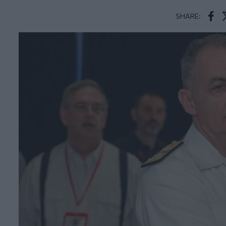
SHARE:
Face
T