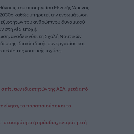
θύνσεις του υπουργείου Εθνικής 'Αμυνας
 2030» καθώς υπηρετεί την ενσωμάτωση
 δεξιοτήτων του ανθρώπινου δυναμικού
ν στη νέα εποχή.
ωση, αναδεικνύει τη Σχολή Ναυτικών
δευσης, διακλαδικής συνεργασίας και
πεδίο της ναυτικής ισχύος.
σπίτι των ιδιοκτητών της ΑΕΛ, μετά από
οκίνητα, τα παραποιούσε και τα
ι "στασιμότητα ή πρόοδος, εντιμότητα ή