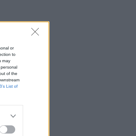
14:03
Πέθανε ο εμβληματικός Ιταλός
τραγουδοποιός Φραντσέσκο Γκουτσίνι
13:58
Σε ισχύ έως τις 20 Αυγούστου τα
sonal or
έκτακτα μέτρα για την ευλογιά των
ection to
αιγοπροβάτων στην Κρήτη
ou may
 personal
13:48
out of the
Σύσκεψη στον ΕΟΦ για την ομαλή ροή
 downstream
της εφοδιαστικής αλυσίδας φαρμάκων
B’s List of
13:34
Πέθανε ο πεζογράφος Γιάννης
Γρηγοράκης
13:33
Τρεις συλλήψεις φερόμενων διακινητών
μεταναστών σε Κρήτη και Χρυσή