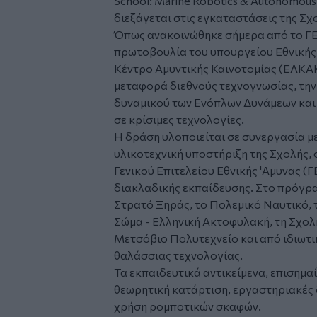
School: Marine Robotics & Autonomous
διεξάγεται στις εγκαταστάσεις της Σχ
Όπως ανακοινώθηκε σήμερα από το ΓΕ
πρωτοβουλία του υπουργείου Εθνικής 
Κέντρο Αμυντικής Καινοτομίας (ΕΛΚΑΚ)
μεταφορά διεθνούς τεχνογνωσίας, τη
δυναμικού των Ενόπλων Δυνάμεων και 
σε κρίσιμες τεχνολογίες.
Η δράση υλοποιείται σε συνεργασία με
υλικοτεχνική υποστήριξη της Σχολής,
Γενικού Επιτελείου Εθνικής 'Αμυνας (
διακλαδικής εκπαίδευσης. Στο πρόγρ
Στρατό Ξηράς, το Πολεμικό Ναυτικό, 
Σώμα - Ελληνική Ακτοφυλακή, τη Σχολ
Μετσόβιο Πολυτεχνείο και από ιδιωτι
θαλάσσιας τεχνολογίας.
Τα εκπαιδευτικά αντικείμενα, επισημα
θεωρητική κατάρτιση, εργαστηριακές 
χρήση ρομποτικών σκαφών.