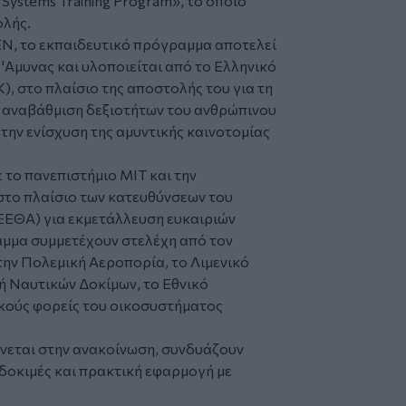
 Systems Training Program», το οποίο
ολής.
Ν, το εκπαιδευτικό πρόγραμμα αποτελεί
'Αμυνας και υλοποιείται από το Ελληνικό
, στο πλαίσιο της αποστολής του για τη
ν αναβάθμιση δεξιοτήτων του ανθρώπινου
την ενίσχυση της αμυντικής καινοτομίας
 το πανεπιστήμιο MIT και την
 στο πλαίσιο των κατευθύνσεων του
ΓΕΕΘΑ) για εκμετάλλευση ευκαιριών
αμμα συμμετέχουν στελέχη από τον
την Πολεμική Αεροπορία, το Λιμενικό
ή Ναυτικών Δοκίμων, το Εθνικό
κούς φορείς του οικοσυστήματος
ίνεται στην ανακοίνωση, συνδυάζουν
δοκιμές και πρακτική εφαρμογή με