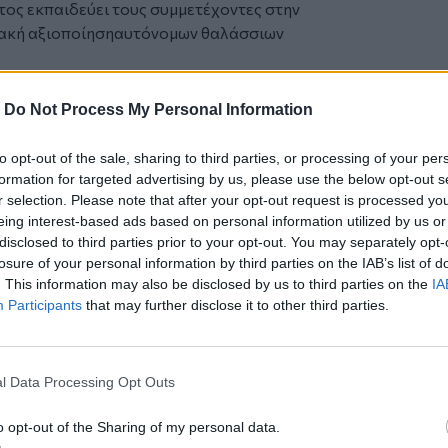
ος εκπαιδεύει τους συμμετέχοντες στην
ιακή αξιοποίησηαυτόνομων θαλάσσιων
 για το τρέχον εκπαιδευτικό
Μιχαήλ Τριανταφύλλου, (Henry L. and
-
Do Not Process My Personal Information
nce and Engineering at MIT), ενώ παρέστη
δρωμένων σκαφών επιφανείας.
to opt-out of the sale, sharing to third parties, or processing of your per
λήσει με τους καθηγητές του
formation for targeted advertising by us, please use the below opt-out s
of the Practice in the Mechanical
r selection. Please note that after your opt-out request is processed y
eing interest-based ads based on personal information utilized by us or
rew Bennett, Senior Lecturer στο MIT
disclosed to third parties prior to your opt-out. You may separately opt-
, καθώς και με τους συμμετέχοντες στην
losure of your personal information by third parties on the IAB’s list of
. This information may also be disclosed by us to third parties on the
IA
ιώνεται στην ανακοίνωση, ο αρχηγός ΓΕΝ
Participants
that may further disclose it to other third parties.
χολής Ναυτικών Δοκίμων υποναύαρχο
 σύμβουλο του διοικητικού συμβουλίου
λικό.
l Data Processing Opt Outs
την ανακοίνωση, η υλοποίηση του
ίμων έχει ιδιαίτερη αξία, καθώς
o opt-out of the Sharing of my personal data.
νσης της τεχνολογικής του προσαρμογής