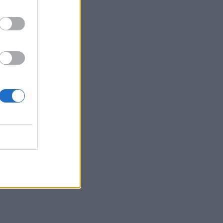
13:16
Θλίψη και δάκρυα για τον Πάνο
Μαματζάκη - Την Παρασκευή το
τελευταίο αντίο
13:15
Θεσσαλονίκη: Έκαναν τρύπες σε
δέντρα και ξεράθηκαν μέσα σε λίγες
ημέρες
13:05
Τρόμος στη Ρωσία: Εκατομμύρια
ακρίδες σκέπασαν τον ουρανό
13:00
Ηράκλειο: Συνελήφθη 20χρονος με
σοκολάτα κάνναβης και ναρκωτικά
δισκία
12:58