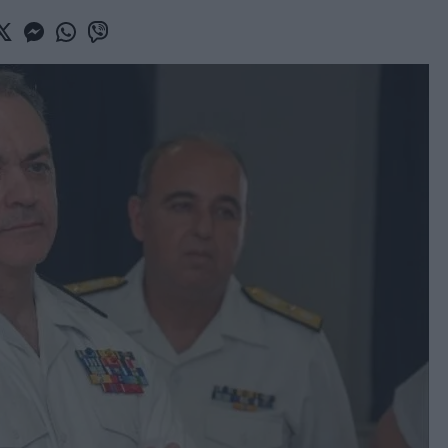
book
witter
Messenger
Whatsapp
Viber