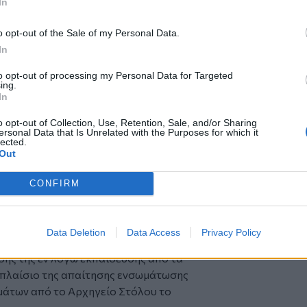
In
ποτική, η τεχνητή νοημοσύνη και η
μάτων.
o opt-out of the Sale of my Personal Data.
το πρόγραμμα, το Πολεμικό Ναυτικό
In
ωπικού υψηλής εξειδίκευσης, ικανού να
to opt-out of processing my Personal Data for Targeted
 και μελλοντική αξιοποίηση αυτόνομων
ing.
ς σύγχρονες επιχειρησιακές απαιτήσεις.
In
ης εμπειρίας, του εξοπλισμού και της
o opt-out of Collection, Use, Retention, Sale, and/or Sharing
ω της παρούσας δράσης, προβλέπεται η
ersonal Data that Is Unrelated with the Purposes for which it
lected.
υτικών Δοκίμων με αντικείμενο τις
Out
αυτονομίας και μη επανδρωμένων
νωση.
CONFIRM
αρχηγός ΓΕΝ υπογράμμισε τη σημασία που
παίδευση, στην καινοτομία και στην
ασικών παραμέτρων ενίσχυσης της
Data Deletion
Data Access
Privacy Policy
ς ετοιμότητας.
σης της εν λόγω εκπαίδευσης από τα
 πλαίσιο της απαίτησης ενσωμάτωσης
άτων από το Αρχηγείο Στόλου το