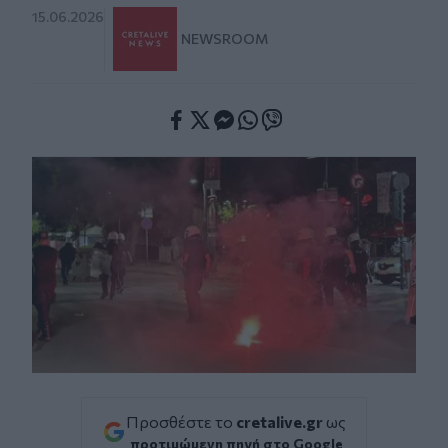
15.06.2026
NEWSROOM
Facebook
Twitter
Messenger
Whatsapp
Viber
Προσθέστε το
cretalive.gr
ως
προτιμώμενη πηγή στο Google