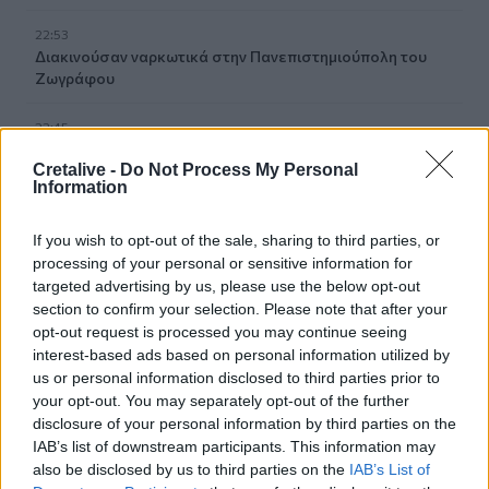
22:53
Διακινούσαν ναρκωτικά στην Πανεπιστημιούπολη του
Ζωγράφου
22:45
Σητεία: Ένα τσιγάρο παραλίγο να βάλει φωτιά στις
Cretalive -
Do Not Process My Personal
Λιθίνες
Information
22:38
If you wish to opt-out of the sale, sharing to third parties, or
Ιωάννα Τούνη: Στο νοσοκομείο με τροφική δηλητηρίαση η
influencer
processing of your personal or sensitive information for
targeted advertising by us, please use the below opt-out
section to confirm your selection. Please note that after your
22:32
opt-out request is processed you may continue seeing
Νέο χτύπημα στα Στενά του Ορμούζ: Βλήμα έπληξε
interest-based ads based on personal information utilized by
πλοίο κοντά στο Khasab του Ομάν
us or personal information disclosed to third parties prior to
your opt-out. You may separately opt-out of the further
22:27
disclosure of your personal information by third parties on the
Παράνοια σε γάμο στη Μαδέρα: Νόμιζαν ότι
IAB’s list of downstream participants. This information may
παντρεύονται ο Κριστιάνο Ρονάλντο με την Χεορχίνα -
also be disclosed by us to third parties on the
IAB’s List of
Βίντεο