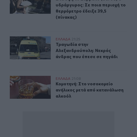
υδράργυρος: Σε ποια περιοχή το
θερμόμετρο έδειξε 39,5
(πίνακας)
Τραγωδία στην Αλεξανδρούπολη: Νεκρός άνδρας που έ
ΕΛΛAΔΑ
21:25
Τραγωδία στην Αλεξανδρούπολη: Ν
Τραγωδία στην
Αλεξανδρούπολη: Νεκρός
άνδρας που έπεσε σε πηγάδι
Κομοτηνή: Στο νοσοκομείο ανήλικος μετά από κατανάλ
ΕΛΛAΔΑ
21:08
Κομοτηνή: Στο νοσοκομείο ανήλικο
Κομοτηνή: Στο νοσοκομείο
ανήλικος μετά από κατανάλωση
αλκοόλ