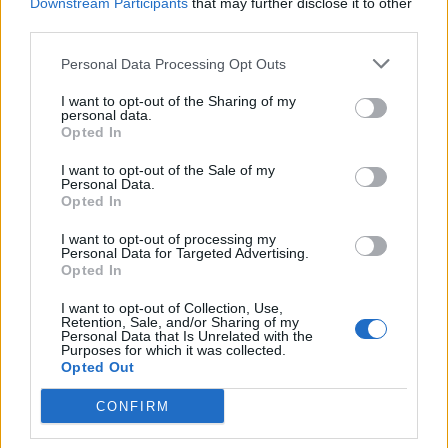
Downstream Participants
that may further disclose it to other
third parties.
22:14
Nίκη της ΑΕΚ στο τελευταίο φιλικό πριν από τον ΟΦΗ
Personal Data Processing Opt Outs
22:11
I want to opt-out of the Sharing of my
Γιάννης Κωνσταντέλιας: Μπαμπάς για δεύτερη φορά έγινε
personal data.
Opted In
ο ποδοσφαιριστής του ΠΑΟΚ
I want to opt-out of the Sale of my
22:03
Personal Data.
Τραγωδία στην Πάρο: Για ανθρωποκτονία από αμέλεια
Opted In
κατηγορούνται οι γονείς του 4χρονου και ο ιδιοκτήτης
του beach bar
I want to opt-out of processing my
Personal Data for Targeted Advertising.
Opted In
21:56
Νέα διοίκηση για το Κέντρο Κρητικής Λογοτεχνίας
I want to opt-out of Collection, Use,
Retention, Sale, and/or Sharing of my
Personal Data that Is Unrelated with the
21:51
Purposes for which it was collected.
Opted Out
Στα ύψη το Σάββατο (08/08) ο υδράργυρος: Σε ποια
περιοχή το θερμόμετρο έδειξε 39,5 (πίνακας)
CONFIRM
21:45