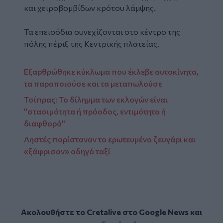
και χειροβομβίδων κρότου λάμψης.
Τα επεισόδια συνεχίζονται στο κέντρο της
πόλης πέριξ της Κεντρικής πλατείας.
Εξαρθρώθηκε κύκλωμα που έκλεβε αυτοκίνητα,
τα παραποιούσε και τα μεταπωλούσε
Τσίπρας: Το δίλημμα των εκλογών είναι
"στασιμότητα ή πρόοδος, εντιμότητα ή
διαφθορά"
Ληστές παρίσταναν το ερωτευμένο ζευγάρι και
«ξάφρισαν» οδηγό ταξί
Ακολουθήστε το Cretalive στο
Google News
και