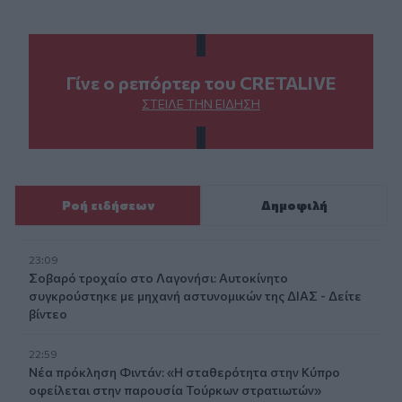
Γίνε ο ρεπόρτερ του CRETALIVE
ΣΤΕΊΛΕ ΤΗΝ ΕΊΔΗΣΗ
Ροή ειδήσεων
Δημοφιλή
23:09
Σοβαρό τροχαίο στο Λαγονήσι: Αυτοκίνητο
συγκρούστηκε με μηχανή αστυνομικών της ΔΙΑΣ - Δείτε
βίντεο
22:59
Νέα πρόκληση Φιντάν: «Η σταθερότητα στην Κύπρο
οφείλεται στην παρουσία Τούρκων στρατιωτών»