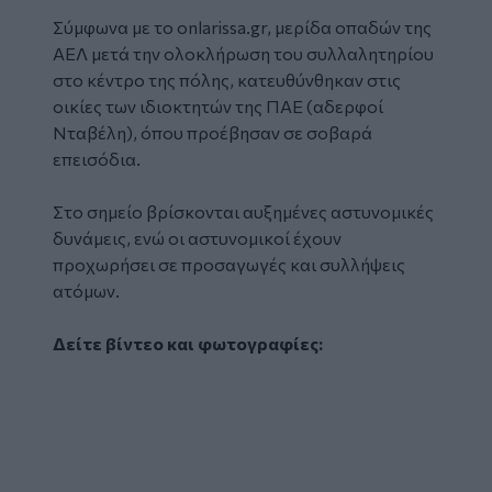
Σύμφωνα με το
onlarissa.gr
, μερίδα οπαδών της
ΑΕΛ μετά την ολοκλήρωση του συλλαλητηρίου
στο κέντρο της πόλης, κατευθύνθηκαν στις
οικίες των ιδιοκτητών της ΠΑΕ (αδερφοί
Νταβέλη), όπου προέβησαν σε σοβαρά
επεισόδια.
Στο σημείο βρίσκονται αυξημένες αστυνομικές
δυνάμεις, ενώ οι αστυνομικοί έχουν
προχωρήσει σε προσαγωγές και συλλήψεις
ατόμων.
Δείτε βίντεο και φωτογραφίες: