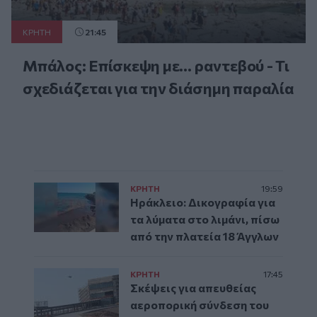
ΚΡΗΤΗ
21:45
Μπάλος: Επίσκεψη με… ραντεβού - Τι
σχεδιάζεται για την διάσημη παραλία
ΚΡΗΤΗ
19:59
Ηράκλειο: Δικογραφία για
τα λύματα στο λιμάνι, πίσω
από την πλατεία 18 Άγγλων
ΚΡΗΤΗ
17:45
Σκέψεις για απευθείας
αεροπορική σύνδεση του