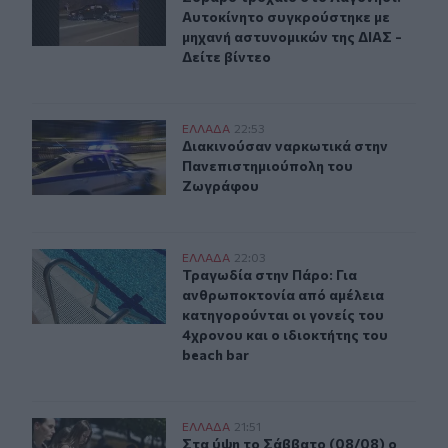
Αυτοκίνητο συγκρούστηκε με
μηχανή αστυνομικών της ΔΙΑΣ -
Δείτε βίντεο
Διακινούσαν ναρκωτικά στην Πανεπιστημιούπολη του
ΕΛΛAΔΑ
22:53
Διακινούσαν ναρκωτικά στην Πανε
Διακινούσαν ναρκωτικά στην
Πανεπιστημιούπολη του
Ζωγράφου
Τραγωδία στην Πάρο: Για ανθρωποκτονία από αμέλεια κα
ΕΛΛAΔΑ
22:03
Τραγωδία στην Πάρο: Για ανθρωποκτ
Τραγωδία στην Πάρο: Για
ανθρωποκτονία από αμέλεια
κατηγορούνται οι γονείς του
4χρονου και ο ιδιοκτήτης του
beach bar
Στα ύψη το Σάββατο (08/08) ο υδράργυρος: Σε ποια περ
ΕΛΛAΔΑ
21:51
Στα ύψη το Σάββατο (08/08) ο υδρά
Στα ύψη το Σάββατο (08/08) ο