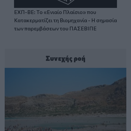
ΕΧΠ-ΒΕ: Το «Ενιαίο Πλαίσιο» που
Κατακερματίζει τη Βιομηχανία - Η σημασία
των παρεμβάσεων του ΠΑΣΕΒΙΠΕ
Συνεχής ροή