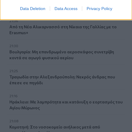
Μπάλος: Επίσκεψη με… ραντεβού - Τι σχεδιάζεται για την
διάσημη παραλία
Data Deletion
Data Access
Privacy Policy
21:36
Από τη Νέα Αλικαρνασσό στη Νίκαια της Γαλλίας με το
Erasmus+
21:30
Βουλγαρία: Μη επανδρωμένο αεροσκάφος συνετρίβη
κοντά σε αγωγό φυσικού αερίου
21:25
Τραγωδία στην Αλεξανδρούπολη: Νεκρός άνδρας που
έπεσε σε πηγάδι
21:16
Ηράκλειο: Με λαμπρότητα και κατάνυξη ο εορτασμός του
Αγίου Μύρωνος
21:08
Κομοτηνή: Στο νοσοκομείο ανήλικος μετά από