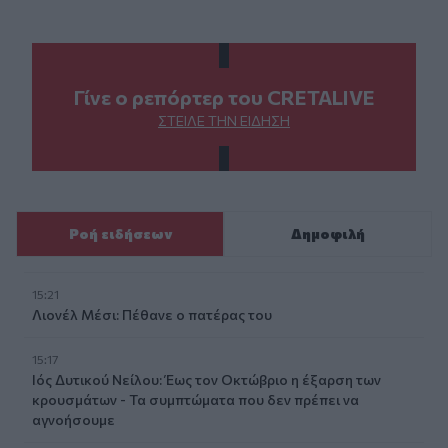
Γίνε ο ρεπόρτερ του CRETALIVE
ΣΤΕΊΛΕ ΤΗΝ ΕΊΔΗΣΗ
Ροή ειδήσεων
Δημοφιλή
15:21
Λιονέλ Μέσι: Πέθανε ο πατέρας του
15:17
Ιός Δυτικού Νείλου: Έως τον Οκτώβριο η έξαρση των
κρουσμάτων - Τα συμπτώματα που δεν πρέπει να
αγνοήσουμε