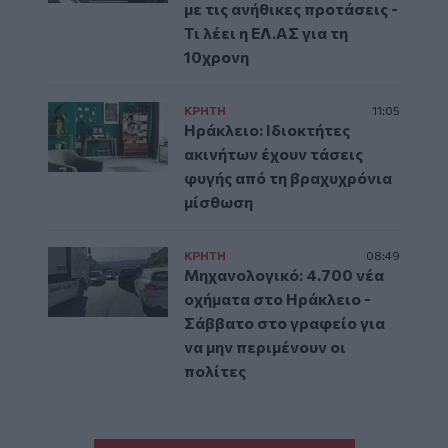
με τις ανήθικες προτάσεις -
Τι λέει η ΕΛ.ΑΣ για τη
10χρονη
ΚΡΗΤΗ
11:05
Ηράκλειο: Ιδιοκτήτες
ακινήτων έχουν τάσεις
φυγής από τη βραχυχρόνια
μίσθωση
ΚΡΗΤΗ
08:49
Μηχανολογικό: 4.700 νέα
οχήματα στο Ηράκλειο -
Σάββατο στο γραφείο για
να μην περιμένουν οι
πολίτες