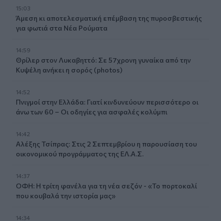
15:03
Άμεση κι αποτελεσματική επέμβαση της πυροσβεστικής
για φωτιά στα Νέα Ρούματα
14:59
Θρίλερ στον Λυκαβηττό: Σε 57χρονη γυναίκα από την
Κυψέλη ανήκει η σορός (photos)
14:52
Πνιγμοί στην Ελλάδα: Γιατί κινδυνεύουν περισσότερο οι
άνω των 60 – Οι οδηγίες για ασφαλές κολύμπι
14:42
Αλέξης Τσίπρας: Στις 2 Σεπτεμβρίου η παρουσίαση του
οικονομικού προγράμματος της ΕΛ.Α.Σ.
14:37
ΟΦΗ: Η τρίτη φανέλα για τη νέα σεζόν - «Το πορτοκαλί
που κουβαλά την ιστορία μας»
14:34