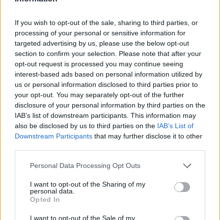
13:19
If you wish to opt-out of the sale, sharing to third parties, or
ΥΠΕΘΑ: Μηνιαία επανεξέταση για τους Patriot στη
processing of your personal or sensitive information for
Σαουδική Αραβία
targeted advertising by us, please use the below opt-out
section to confirm your selection. Please note that after your
13:11
opt-out request is processed you may continue seeing
Νοσοκομείο Αγ. Νικολάου: Ενημερωτική συνάντηση για
interest-based ads based on personal information utilized by
ΒΑΕ, μισθολογικά και εργασιακά θεματα
us or personal information disclosed to third parties prior to
your opt-out. You may separately opt-out of the further
disclosure of your personal information by third parties on the
ΠΕΡΙΣΣΟΤΕΡΑ
IAB’s list of downstream participants. This information may
also be disclosed by us to third parties on the
IAB’s List of
Downstream Participants
that may further disclose it to other
third parties.
Personal Data Processing Opt Outs
ΣΧΕΤΙΚA AΡΘΡΑ
I want to opt-out of the Sharing of my
personal data.
Opted In
Θρίλερ στον Λυκαβηττό: Σε 57χρονη γυναίκα από την Κυ
ΕΛΛAΔΑ
14:59
Θρίλερ στον Λυκαβηττό: Σε 57χρονη
Θρίλερ στον Λυκαβηττό: Σε
I want to opt-out of the Sale of my