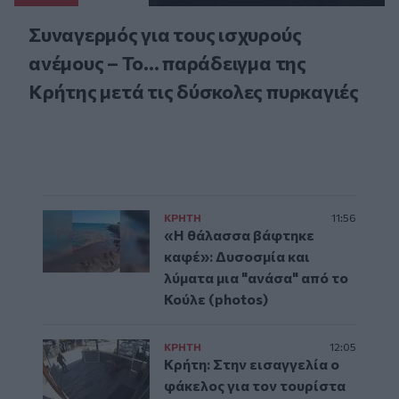
Συναγερμός για τους ισχυρούς
ανέμους – Το... παράδειγμα της
Κρήτης μετά τις δύσκολες πυρκαγιές
ΚΡΗΤΗ
11:56
«Η θάλασσα βάφτηκε
καφέ»: Δυσοσμία και
λύματα μια "ανάσα" από το
Κούλε (photos)
ΚΡΗΤΗ
12:05
Κρήτη: Στην εισαγγελία ο
φάκελος για τον τουρίστα