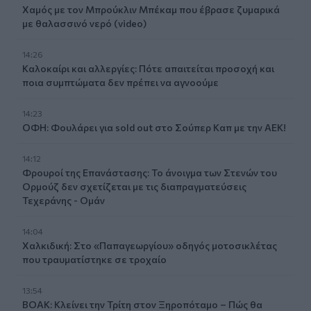
Χαμός με τον Μπρούκλιν Μπέκαμ που έβρασε ζυμαρικά
με θαλασσινό νερό (video)
14:26
Καλοκαίρι και αλλεργίες: Πότε απαιτείται προσοχή και
ποια συμπτώματα δεν πρέπει να αγνοούμε
14:23
ΟΦΗ: Φουλάρει για sold out στο Σούπερ Καπ με την ΑΕΚ!
14:12
Φρουροί της Επανάστασης: Το άνοιγμα των Στενών του
Ορμούζ δεν σχετίζεται με τις διαπραγματεύσεις
Τεχεράνης - Ομάν
14:04
Χαλκιδική: Στο «Παπαγεωργίου» οδηγός μοτοσικλέτας
που τραυματίστηκε σε τροχαίο
13:54
ΒΟΑΚ: Κλείνει την Τρίτη στον Ξηροπόταμο – Πώς θα