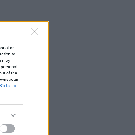
πολεμούν στην Ουκρανία
14:10
Caravel: Η νέα πολυτέλεια βρίσκεται
στις εμπειρίες που αξίζουν
14:03
sonal or
Πέθανε ο εμβληματικός Ιταλός
ection to
τραγουδοποιός Φραντσέσκο Γκουτσίνι
ou may
 personal
13:58
out of the
Σε ισχύ έως τις 20 Αυγούστου τα
 downstream
έκτακτα μέτρα για την ευλογιά των
B’s List of
αιγοπροβάτων στην Κρήτη
13:48
Σύσκεψη στον ΕΟΦ για την ομαλή ροή
της εφοδιαστικής αλυσίδας φαρμάκων
13:34
Πέθανε ο πεζογράφος Γιάννης