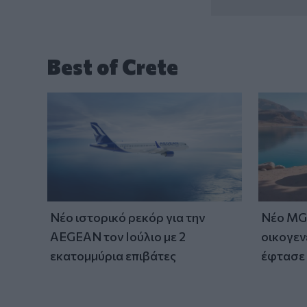
Best of Crete
Νέο ιστορικό ρεκόρ για την
Νέο MG 
AEGEAN τον Ιούλιο με 2
οικογεν
εκατομμύρια επιβάτες
έφτασε 