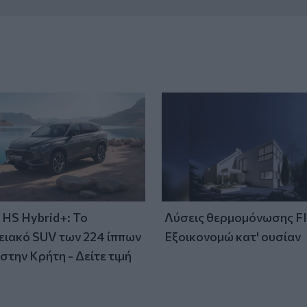
HS Hybrid+: Το
Λύσεις θερμομόνωσης F
ειακό SUV των 224 ίππων
Εξοικονομώ κατ' ουσίαν
στην Κρήτη - Δείτε τιμή