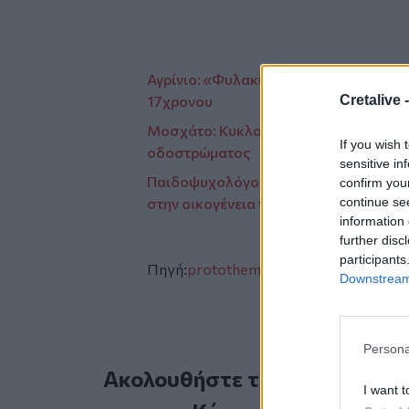
Αγρίνιο: «Φυλακίστε τον γιο μου, φοβάμ
Cretalive 
17χρονου
Μοσχάτο: Κυκλοφοριακά προβλήματα 
If you wish 
οδοστρώματος
sensitive in
Παιδοψυχολόγος για τη βία ανηλίκων:
confirm you
continue se
στην οικογένεια γεννά τη βία
information 
further disc
participants
Πηγή:
protothema.gr
Downstream 
Persona
Ακολουθήστε το Cretalive στ
I want t