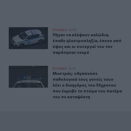
ν μέσα σε λίγες ημέρες
Πήγαν να κλέψουν καλώδια, έπαθε ηλεκτροπληξία, έπεσε
ΕΛΛAΔΑ
12:58
δέντρα και ξεράθηκαν μέσα σε λίγες ημέρες
Πήγαν να κλέψουν καλώδια, έπαθε η
Πήγαν να κλέψουν καλώδια,
έπαθε ηλεκτροπληξία, έπεσε από
ύψος και οι συνεργοί του τον
παράτησαν νεκρό
η Βιομηχανία - Η σημασία των παρεμβάσεων του ΠΑΣΕΒΙΠΕ
Μυστράς: «Αγαπούσε παθολογικά τους γονείς του» λέει
ΕΛΛAΔΑ
12:14
ου Κατακερματίζει τη Βιομηχανία - Η σημασία των παρεμβά
Μυστράς: «Αγαπούσε παθολογικά του
Μυστράς: «Αγαπούσε
παθολογικά τους γονείς του»
λέει ο δικηγόρος του 55χρονου
που έκρυβε το πτώμα του πατέρα
του σε καταψύκτη