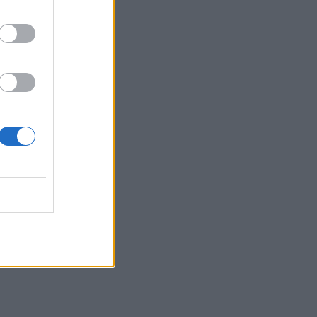
Γρηγοράκης
13:33
Τρεις συλλήψεις φερόμενων διακινητών
μεταναστών σε Κρήτη και Χρυσή
13:16
Θλίψη και δάκρυα για τον Πάνο
Μαματζάκη - Την Παρασκευή το
τελευταίο αντίο
13:15
Θεσσαλονίκη: Έκαναν τρύπες σε
δέντρα και ξεράθηκαν μέσα σε λίγες
ημέρες
13:05
Τρόμος στη Ρωσία: Εκατομμύρια
ακρίδες σκέπασαν τον ουρανό
13:00