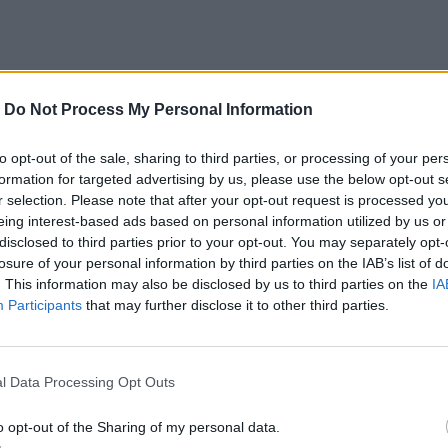
αι για τη ζωή μου», λέει μητέρα
-
Do Not Process My Personal Information
στην οδό Μιαούλη λόγω καθίζησης
to opt-out of the sale, sharing to third parties, or processing of your per
formation for targeted advertising by us, please use the below opt-out s
 Η έλλειψη ορίων και ενσυναίσθησης μέσα
r selection. Please note that after your opt-out request is processed y
eing interest-based ads based on personal information utilized by us or
disclosed to third parties prior to your opt-out. You may separately opt-
losure of your personal information by third parties on the IAB’s list of
. This information may also be disclosed by us to third parties on the
IA
Participants
that may further disclose it to other third parties.
l Data Processing Opt Outs
ο
Google News
και στο
Facebook
o opt-out of the Sharing of my personal data.