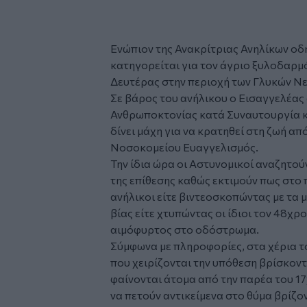
Ενώπιον της Ανακρίτριας Ανηλίκων οδη
κατηγορείται για τον άγριο
ξυλοδαρμ
Δευτέρας στην περιοχή των
Γλυκών Ν
Σε βάρος του ανήλικου ο Εισαγγελέας
Ανθρωποκτονίας κατά Συναυτουργία κα
δίνει μάχη για να κρατηθεί στη ζωή α
Νοσοκομείου Ευαγγελισμός.
Την ίδια ώρα οι Αστυνομικοί αναζητούν
της επίθεσης καθώς εκτιμούν πως στο 
ανήλικοι είτε βιντεοσκοπώντας με τα μ
βίας είτε χτυπώντας οι ίδιοι τον 48χ
αιμόφυρτος στο οδόστρωμα.
Σύμφωνα με πληροφορίες, στα χέρια το
που χειρίζονται την υπόθεση βρίσκοντ
φαίνονται άτομα από την παρέα του 1
να πετούν αντικείμενα στο θύμα βρίζο