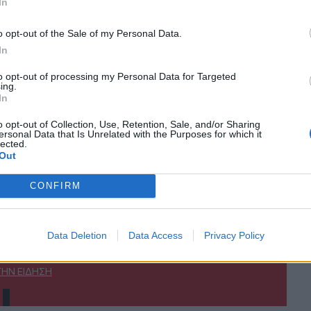
κανάλι μας στο
YouTube
In
o opt-out of the Sale of my Personal Data.
In
to opt-out of processing my Personal Data for Targeted
ing.
In
o opt-out of Collection, Use, Retention, Sale, and/or Sharing
ersonal Data that Is Unrelated with the Purposes for which it
lected.
ΙΚΆ TAGS
Out
υλοδαρμός
Ανήλικος
CONFIRM
Data Deletion
Data Access
Privacy Policy
ερ του CRETALIVE
ΤΗΝ ΕΊΔΗΣΗ