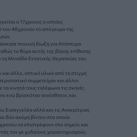
γείται ο 17χρονος ο οποίος
ό
του 48χρονου το απόγευμα της
ερών
.
 άσκησε ποινική δίωξη για Απόπειρα
θώς το θύμα αυτής της βίαιης επίθεσης
πό τη Μονάδα Εντατικής Θεραπείας του
 και άλλο, οπτικό υλικό από τη στιγμή
περιστατικό συμμετείχαν και άλλοι
ε τα κινητά τους τηλέφωνα τις σκηνές
ρονο ενώ βρισκόταν αναίσθητος και
υ Εισαγγελέα αλλά και τις Ανακρίτριας
αι δύο ακόμη βίντεο στα οποία
7χρονου να επιστρέφουν στο σημείο και
ντάς τον με χυδαίους χαρακτηρισμούς.