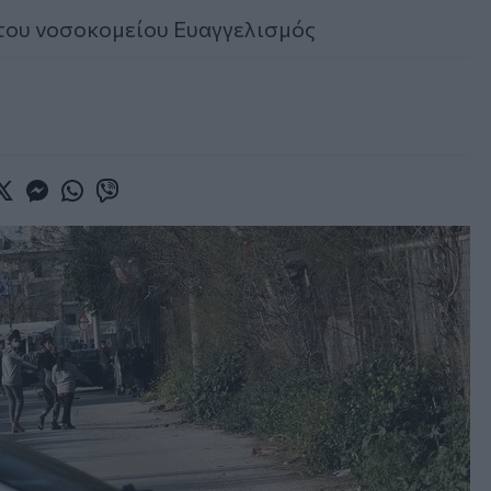
 του νοσοκομείου Ευαγγελισμός
book
witter
Messenger
Whatsapp
Viber