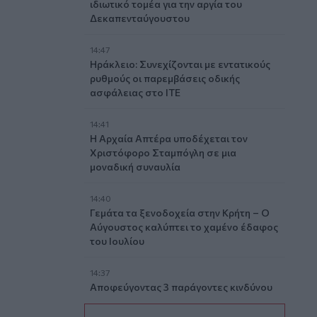
ιδιωτικό τομέα για την αργία του
Δεκαπενταύγουστου
14:47
Ηράκλειο: Συνεχίζονται με εντατικούς
ρυθμούς οι παρεμβάσεις οδικής
ασφάλειας στο ΙΤΕ
14:41
Η Αρχαία Απτέρα υποδέχεται τον
Χριστόφορο Σταμπόγλη σε μια
μοναδική συναυλία
14:40
Γεμάτα τα ξενοδοχεία στην Κρήτη – Ο
Αύγουστος καλύπτει το χαμένο έδαφος
του Ιουλίου
14:37
Αποφεύγοντας 3 παράγοντες κινδύνου
κερδίζουμε 13 επιπλέον χρόνια χωρίς
άνοια