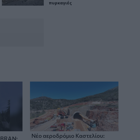
Τραγωδία στην Εύβοια: Νεκρός
πυρκαγιές
37χρονος μετά από τροχαίο με
αγριογούρουνο
Νέο αεροδρόμιο Καστελίου:
IBRAN: