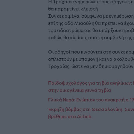
Η Τροχαία ενημερώνει τους οδηγούς π
θα παραμείνει κλειστή
Συγκεκριμένα, σύμφωνα με ενημέρωση τ
επί της οδό Μιαούλη θα πρέπει να έχου
του οδοστρώματος θα υπάρξουν προβ
καθώς θα κλείσει, από τη συμβολή της
Οι οδηγοί που κινούνται στη συγκεκρ
οπλιστούν με υπομονή και να ακολουθο
Τροχαίας, ώστε να μην δημιουργηθού
Παιδοψυχολόγος για τη βία ανηλίκων:
στην οικογένεια γεννά τη βία
Γλυκά Νερά: Ενώπιον του ανακριτή ο 
Έκρηξη βόμβας στη Θεσσαλονίκη: Συν
βρέθηκε στο Airbnb