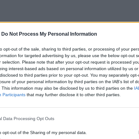
-
Do Not Process My Personal Information
ο
Google News
και στο
Facebook
to opt-out of the sale, sharing to third parties, or processing of your per
κανάλι μας στο
YouTube
formation for targeted advertising by us, please use the below opt-out s
r selection. Please note that after your opt-out request is processed y
eing interest-based ads based on personal information utilized by us or
disclosed to third parties prior to your opt-out. You may separately opt-
losure of your personal information by third parties on the IAB’s list of
. This information may also be disclosed by us to third parties on the
IA
Participants
that may further disclose it to other third parties.
l Data Processing Opt Outs
ΙΚΆ TAGS
ηση
Μοσχάτο
o opt-out of the Sharing of my personal data.