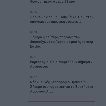
δεύτερη μέσα σε ένα 24ωρο
07:37
Σαουδική Αραβία, Τουρκία και Πακιστάν
υπογράφουν αμυντική συμφωνία
07:31
Σήμερα η δεύτερη πληρωμή των
δικαιούχων του Λογαριασμού Αγροτικής
Εστίας
07:25
Εορτολόγιο: Ποιοι γιορτάζουν σήμερα 7
Αυγούστου
07:17
Νέο Διεθνές Αεροδρόμιο Ηρακλείου:
Σήμερα οι υπογραφές για τα Συστήματα
Αεροναυτιλίας
07:10