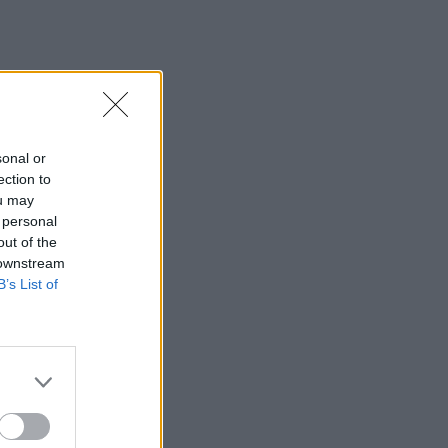
03:34
Το απολαυστικό βίντεο της Νατάσας
Θεοδωρίδου με τη μητέρα της
02:51
Ο έρωτας θα πρωταγωνιστήσει στη ζωή
αυτών των ζωδίων τον Αύγουστο
sonal or
ection to
01:42
ou may
Καύσωνας στο γραφείο: Πόσο μπορεί
 personal
να χαλαρώσει το dress code
out of the
 downstream
00:31
B’s List of
Παιδιά στην πισίνα: 6 απαράβατοι
κανόνες για την πρόληψη του πνιγμού
00:00
Ανατριχιαστικό βίντεο από τον σεισμό
στην Ιαπωνία: Γιατροί προστατεύουν με
τα σώματά τους ασθενή την ώρα του
χειρουργείου