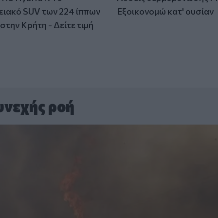
ειακό SUV των 224 ίππων
Εξοικονομώ κατ' ουσίαν
στην Κρήτη - Δείτε τιμή
υνεχής ροή