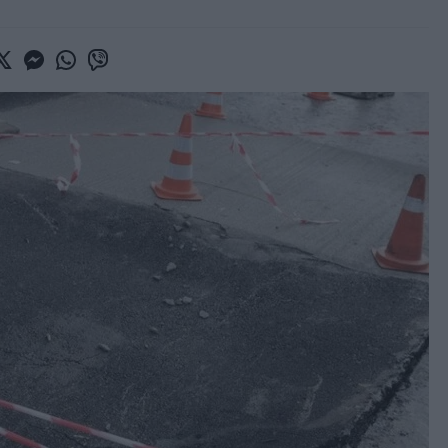
book
witter
Messenger
Whatsapp
Viber