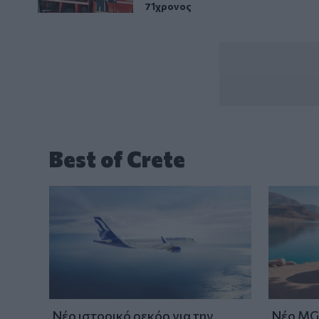
71χρονος
Best of Crete
Νέο ιστορικό ρεκόρ για την
Νέο MG 