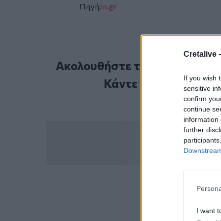
Πηγή:
in.gr
Cretalive 
Ακολουθήστε το Cretalive στ
If you wish 
Κάντε εγγραφή στο 
sensitive in
confirm you
continue se
information 
further disc
participants
Downstream 
Persona
ΣΧΕΤ
Καθίζ
I want t