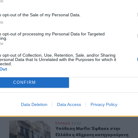
In
o opt-out of the Sale of my Personal Data.
In
ερ του CRETALIVE
ΤΗΝ ΕΊΔΗΣΗ
to opt-out of processing my Personal Data for Targeted
ing.
In
o opt-out of Collection, Use, Retention, Sale, and/or Sharing
ersonal Data that Is Unrelated with the Purposes for which it
lected.
Out
46χρονη κατηγορούμενη για τη φονική επίθεση
30χρονη έπεσε στη θάλασσα από την γέφυρα της Χαλκί
ΕΛΛAΔΑ
23:43
CONFIRM
καιοσύνης σήμερα η 46χρονη κατηγορούμενη για τη φονική ε
30χρονη έπεσε στη θάλασσα από τη
30χρονη έπεσε στη θάλασσα από
την γέφυρα της Χαλκίδας
Data Deletion
Data Access
Privacy Policy
η και 71χρονος
Υπόθεση Marfin: Έφθασε στην Ελλάδα η 46χρονη κατηγ
ΕΛΛAΔΑ
22:32
υνελήφθησαν 63χρονη και 71χρονος
Υπόθεση Marfin: Έφθασε στην Ελλά
Υπόθεση Marfin: Έφθασε στην
Ελλάδα η 46χρονη κατηγορούμενη