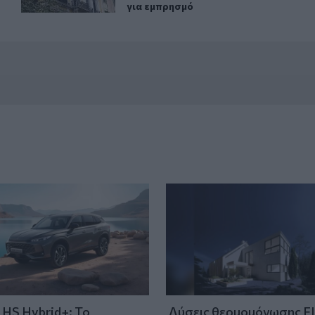
για εμπρησμό
HS Hybrid+: Το
Λύσεις θερμομόνωσης F