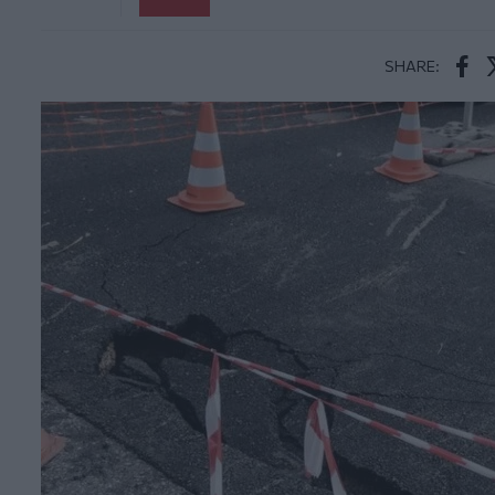
SHARE:
Face
T