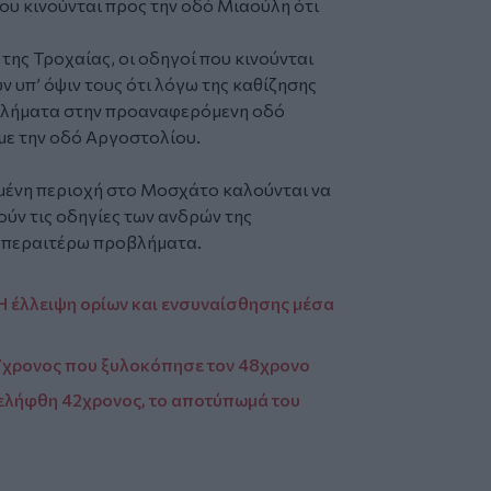
ου κινούνται προς την οδό Μιαούλη ότι
ης Τροχαίας, οι οδηγοί που κινούνται
ν υπ’ όψιν τους ότι λόγω της καθίζησης
λήματα στην προαναφερόμενη οδό
 με την οδό Αργοστολίου.
ιμένη περιοχή στο Μοσχάτο καλούνται να
ύν τις οδηγίες των ανδρών της
ν περαιτέρω προβλήματα.
 Η έλλειψη ορίων και ενσυναίσθησης μέσα
17χρονος που ξυλοκόπησε τον 48χρονο
ελήφθη 42χρονος, το αποτύπωμά του