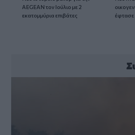
AEGEAN τον Ιούλιο με 2
οικογεν
εκατομμύρια επιβάτες
έφτασε 
Σ