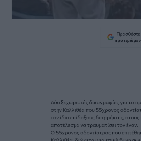
Προσθέστε
προτιμώμεν
Δύο ξεχωριστές δικογραφίες για το 
στην
Καλλιθέα
που 55χρονος οδοντίατ
τον ίδιο επίδοξους διαρρήκτες, στους
αποτέλεσμα να τραυματίσει τον έναν.
Ο 55χρονος οδοντίατρος που επιτέθηκ
Καλλιθέα, διώκεται για επικίνδυνη σωμ