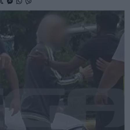
book
witter
Messenger
Whatsapp
Viber