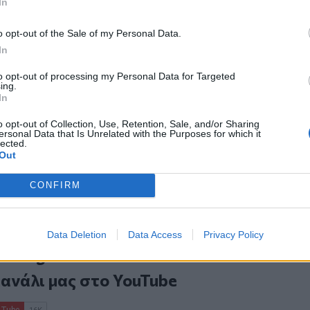
In
ο κεφάλι. Ο 23χρονος φίλος του έκανε
αυματιστεί σοβαρά.
o opt-out of the Sale of my Personal Data.
In
 – Αυτή είναι η «σκιώδης κυβέρνηση»
to opt-out of processing my Personal Data for Targeted
λλο να επικοινωνήσει με Τσίπρα
ing.
In
 του ΠΑΣΟΚ: Προτεραιότητα τα
τικά προξενιά»
o opt-out of Collection, Use, Retention, Sale, and/or Sharing
ersonal Data that Is Unrelated with the Purposes for which it
lected.
Out
CONFIRM
Data Deletion
Data Access
Privacy Policy
ο
Google News
και στο
Facebook
κανάλι μας στο
YouTube