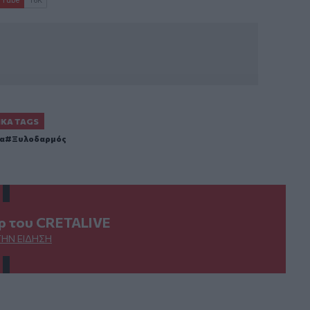
ΙΚΆ TAGS
α
Ξυλοδαρμός
ερ του CRETALIVE
ΤΗΝ ΕΊΔΗΣΗ