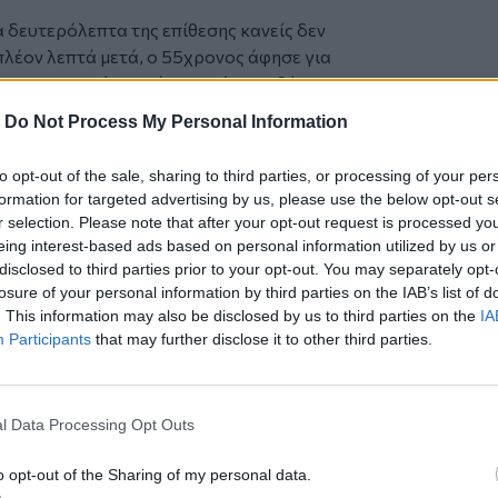
 δευτερόλεπτα της επίθεσης κανείς δεν
πλέον λεπτά μετά, ο 55χρονος άφησε για
 που κρατούσε. Ο ένας από τους δύο
ος στο έδαφος ενώ ο φίλος του που είχε
-
Do Not Process My Personal Information
υνέχεια τον πλησίασε και τον
to opt-out of the sale, sharing to third parties, or processing of your per
formation for targeted advertising by us, please use the below opt-out s
r selection. Please note that after your opt-out request is processed y
eing interest-based ads based on personal information utilized by us or
disclosed to third parties prior to your opt-out. You may separately opt-
losure of your personal information by third parties on the IAB’s list of
. This information may also be disclosed by us to third parties on the
IA
Participants
that may further disclose it to other third parties.
ια διαρρήκτες που έπεσαν στα χέρια του
ιαψεύστηκε. Οι δύο Αιγύπτιοι έβγαζαν
l Data Processing Opt Outs
ρού και εντοπίστηκαν από τον ίδιο λίγα
o opt-out of the Sharing of my personal data.
σότερα χτυπήματα μεταφέρθηκε σε