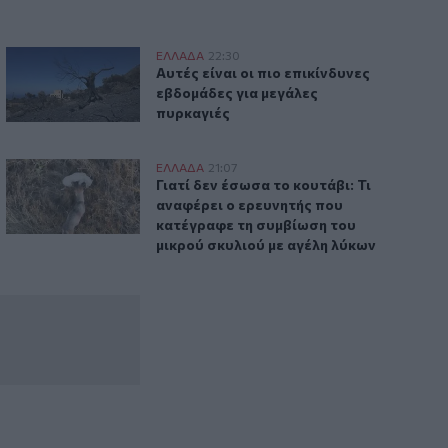
ορούμενη για εμπρησμό
Αυτές είναι οι πιο επικίνδυνες εβδομάδες για μεγάλες πυρκ
ΕΛΛAΔΑ
22:30
δα η 46χρονη κατηγορούμενη για εμπρησμό
Αυτές είναι οι πιο επικίνδυνες εβδομά
Αυτές είναι οι πιο επικίνδυνες
εβδομάδες για μεγάλες
πυρκαγιές
άνω από 2 εκατ. ευρώ
Γιατί δεν έσωσα το κουτάβι: Τι αναφέρει ο ερευνητής που 
ΕΛΛAΔΑ
21:07
μοί που κερδίζουν πάνω από 2 εκατ. ευρώ
Γιατί δεν έσωσα το κουτάβι: Τι αναφέρ
Γιατί δεν έσωσα το κουτάβι: Τι
αναφέρει ο ερευνητής που
κατέγραφε τη συμβίωση του
μικρού σκυλιού με αγέλη λύκων