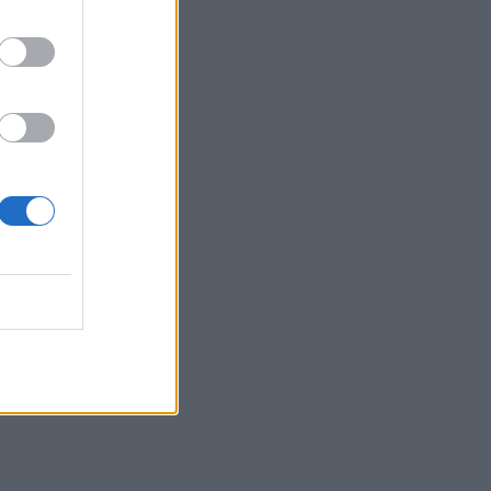
21:14
ΟΦΗ: Μεγάλο προβάδισμα πρόκρισης
για την ΤΣΣΚΑ Σόφιας
21:07
Καιρός: Βοριάδες και ζέστη την
Παρασκευή (07/08) στην Κρήτη
21:07
Γιατί δεν έσωσα το κουτάβι: Τι
αναφέρει ο ερευνητής που κατέγραφε
τη συμβίωση του μικρού σκυλιού με
αγέλη λύκων
21:00
Χανιά: Τραγούδια που κουβαλούν
ιστορίες και αναμνήσεις στο
Αρχαιολογικό Μουσείο
20:49