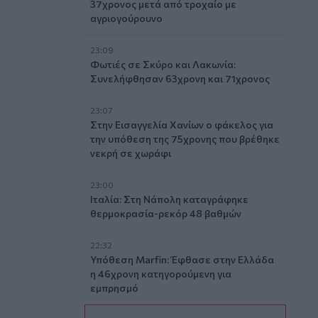
37χρονος μετά από τροχαίο με
αγριογούρουνο
23:09
Φωτιές σε Σκύρο και Λακωνία:
Συνελήφθησαν 63χρονη και 71χρονος
23:07
Στην Εισαγγελία Χανίων ο φάκελος για
την υπόθεση της 75χρονης που βρέθηκε
νεκρή σε χωράφι
23:00
Ιταλία: Στη Νάπολη καταγράφηκε
θερμοκρασία-ρεκόρ 48 βαθμών
22:32
Υπόθεση Marfin: Έφθασε στην Ελλάδα
η 46χρονη κατηγορούμενη για
εμπρησμό