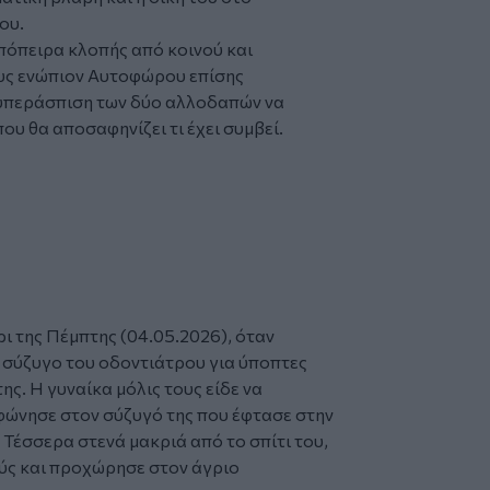
ου.
πόπειρα κλοπής από κοινού και
ους ενώπιον Αυτοφώρου επίσης
η υπεράσπιση των δύο αλλοδαπών να
ου θα αποσαφηνίζει τι έχει συμβεί.
ι της Πέμπτης (04.05.2026), όταν
η σύζυγο του οδοντιάτρου για ύποπτες
ης. Η γυναίκα μόλις τους είδε να
φώνησε στον σύζυγό της που έφτασε στην
 Τέσσερα στενά μακριά από το σπίτι του,
ύς και προχώρησε στον άγριο