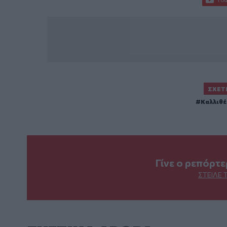
ΣΧΕΤ
Καλλιθέ
Γίνε ο ρεπόρτ
ΣΤΕΊΛΕ 