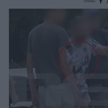
SHARE:
Face
T