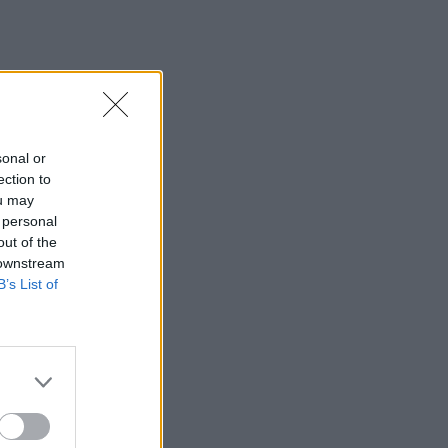
νεκροί και 13 τραυματίες
21:43
Απίστευτο περιστατικό σε αγώνα
μπέιζμπολ: Μπαστούνι παίκτη
εκτοξεύτηκε στις κερκίδες και
τραυμάτισε θεατή - Δείτε βίντεο
sonal or
ection to
21:30
ou may
Γκουτέρες: Άμεσος τερματισμός των
 personal
επιθέσεων κατά αμάχων σε Ουκρανία
out of the
και Ρωσία
 downstream
B’s List of
21:26
Αδιάκοπες οι ροές μεταναστών στην
Κρήτη: Νέα «καραβιά» στον
Τσούτσουρα
21:15
Μουσική λαϊκή βραδιά στο Πάρκο
Κνωσού την Παρασκευή 7 Αυγούστου