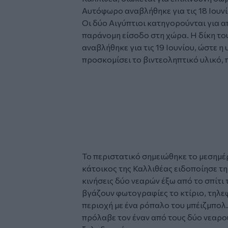
Αυτόφωρο αναβλήθηκε για τις 18 Ιουνί
Οι δύο Αιγύπτιοι κατηγορούνται για α
παράνομη είσοδο στη χώρα. Η δίκη τ
αναβλήθηκε για τις 19 Ιουνίου, ώστε 
προσκομίσει το βιντεοληπτικό υλικό, π
Glomex
Video
Το περιστατικό σημειώθηκε το μεσημέρ
κάτοικος της Καλλιθέας ειδοποίησε τ
κινήσεις δύο νεαρών έξω από το σπίτι τ
βγάζουν φωτογραφίες το κτίριο, τηλε
περιοχή με ένα ρόπαλο του μπέιζμπολ.
πρόλαβε τον έναν από τους δύο νεαρο