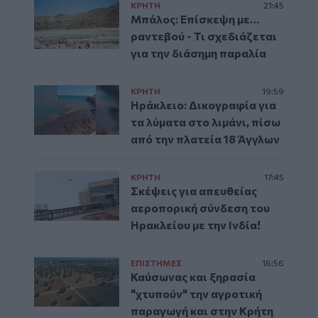
ΚΡΗΤΗ
21:45
Μπάλος: Επίσκεψη με…
ραντεβού - Τι σχεδιάζεται
για την διάσημη παραλία
ΚΡΗΤΗ
19:59
Ηράκλειο: Δικογραφία για
τα λύματα στο λιμάνι, πίσω
από την πλατεία 18 Άγγλων
ΚΡΗΤΗ
17:45
Σκέψεις για απευθείας
αεροπορική σύνδεση του
Ηρακλείου με την Ινδία!
ΕΠΙΣΤΗΜΕΣ
16:56
Καύσωνας και ξηρασία
"χτυπούν" την αγροτική
παραγωγή και στην Κρήτη