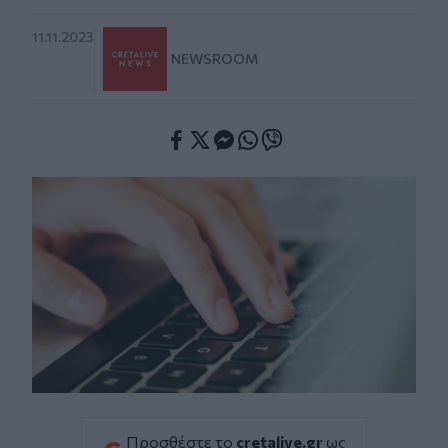
11.11.2023
NEWSROOM
Facebook
Twitter
Messenger
Whatsapp
Viber
Προσθέστε το
cretalive.gr
ως