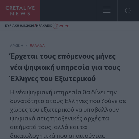
Homepage
/
29 °C
ΚΥΡΙΑΚΗ 9.8.2026
ΗΡΑΚΛΕΙΟ
ΑΡΧΙΚΗ
/
ΕΛΛΆΔΑ
Έρχεται τους επόμενους μήνες
νέα ψηφιακή υπηρεσία για τους
Έλληνες του Εξωτερικού
Η νέα ψηφιακή υπηρεσία θα δίνει την
δυνατότητα στους Έλληνες που ζούνε σε
χώρες του εξωτερικού να υποβάλλουν
ψηφιακά στις προξενικές αρχές τα
αιτήματά τους, αλλά και τα
δικαιολογητικά που απαιτούνται.