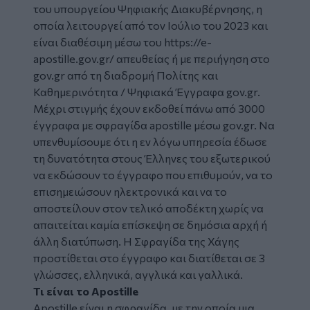
του υπουργείου Ψηφιακής Διακυβέρνησης, η
οποία λειτουργεί από τον Ιούλιο του 2023 και
είναι διαθέσιμη μέσω του https://e-
apostille.gov.gr/ απευθείας ή με περιήγηση στο
gov.gr από τη διαδρομή Πολίτης και
Καθημερινότητα / Ψηφιακά Έγγραφα gov.gr.
Μέχρι στιγμής έχουν εκδοθεί πάνω από 3000
έγγραφα με σφραγίδα apostille μέσω gov.gr. Να
υπενθυμίσουμε ότι η εν λόγω υπηρεσία έδωσε
τη δυνατότητα στους Έλληνες του εξωτερικού
να εκδώσουν το έγγραφο που επιθυμούν, να το
επισημειώσουν ηλεκτρονικά και να το
αποστείλουν στον τελικό αποδέκτη χωρίς να
απαιτείται καμία επίσκεψη σε δημόσια αρχή ή
άλλη διατύπωση. Η Σφραγίδα της Χάγης
προστίθεται στο έγγραφο και διατίθεται σε 3
γλώσσες, ελληνικά, αγγλικά και γαλλικά.
Τι είναι το Apostille
Apostille είναι η σφραγίδα, με την οποία μια