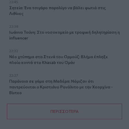
22:45
Σητεία: Ένα τσιγάρο παραλίγο να βάλει φωτιά στις
Λιθίνες
22:38
Ιωάννα Τούνη: Στο νοσοκομείο με τροφική δηλητηρίαση η
influencer
22:32
Νέο χτύπημα στα Στενά του Ορμούζ: Βλήμα έπληξε
πλοίο κοντά στο Khasab του Ομάν
22:27
Παράνοια σε γάμο στη Μαδέρα: Νόμιζαν ότι
παντρεύονται ο Κριστιάνο Ρονάλντο με την Χεορχίνα -
Βίντεο
ΠΕΡΙΣΣΟΤΕΡΑ