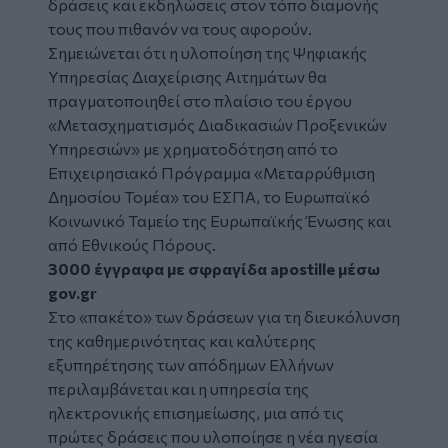
δράσεις και εκδηλώσεις στον τόπο διαμονής
τους που πιθανόν να τους αφορούν.
Σημειώνεται ότι η υλοποίηση της Ψηφιακής
Υπηρεσίας Διαχείρισης Αιτημάτων θα
πραγματοποιηθεί στο πλαίσιο του έργου
«Μετασχηματισμός Διαδικασιών Προξενικών
Υπηρεσιών» με χρηματοδότηση από το
Επιχειρησιακό Πρόγραμμα «Μεταρρύθμιση
Δημοσίου Τομέα» του ΕΣΠΑ, το Ευρωπαϊκό
Κοινωνικό Ταμείο της Ευρωπαϊκής Ένωσης και
από Εθνικούς Πόρους.
3000 έγγραφα με σφραγίδα apostille μέσω
gov.gr
Στο «πακέτο» των δράσεων για τη διευκόλυνση
της καθημερινότητας και καλύτερης
εξυπηρέτησης των απόδημων Ελλήνων
περιλαμβάνεται και η υπηρεσία της
ηλεκτρονικής επισημείωσης, μια από τις
πρώτες δράσεις που υλοποίησε η νέα ηγεσία