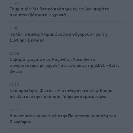
23:21
Τουρισμός: Με θετικό πρόσημο έως τώρα, παρά τα
σκαμπανεβάσματα, η χρονιά
23:15
Ιταλία-Ισπανία: Κλιμακώνεται η σύγκρουση για τη
Συνθήκη Σένγκεν
23:09
Σοβαρό τροχαίο στο Λαγονήσι: Αυτοκίνητο
συγκρούστηκε με μηχανή αστυνομικών της ΔΙΑΣ - Δείτε
βίντεο
22:59
Νέα πρόκληση Φιντάν: «Η σταθερότητα στην Κύπρο
οφείλεται στην παρουσία Τούρκων στρατιωτών»
22:53
Διακινούσαν ναρκωτικά στην Πανεπιστημιούπολη του
Ζωγράφου