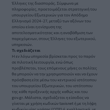
Έλληνες της διασποράς. Σύμφωνα με
πληροφορίες, προετοιμάζεται στρατηγική του
υπουργείου Εξωτερικών για τον Απόδημο
Ελληνισμό 2024-27, μεταξύ των αξόνων του
οποίου είναι η ενίσχυση της
αποτελεσματικότητας και η αναβάθμιση των
παρεχόμενων, στους Έλληνες του εξωτερικού,
υπηρεσιών.
Τι σχεδιάζεται
Η εν λόγω υπηρεσία βρίσκεται προς το παρόν
σε πιλοτική λειτουργία, ενώ όπως
προβλέπεται, τους επόμενους μήνες οι πολίτες
θα μπορούν να την χρησιμοποιούν και να έχουν
πρόσβαση είτε μέσω του κεντρικού ιστότοπου
του υπουργείου Εξωτερικών, του ιστότοπου
της κάθε προξενικής αρχής καθώς και του
gov.gr. Μάλιστα, σχεδιάζεται η είσοδος να
γίνεται με χρήση κωδικών taxisnet ή με τη λήψη
κωδικών μίας χρήσης (OTP) ή, εναλλακτικά, με