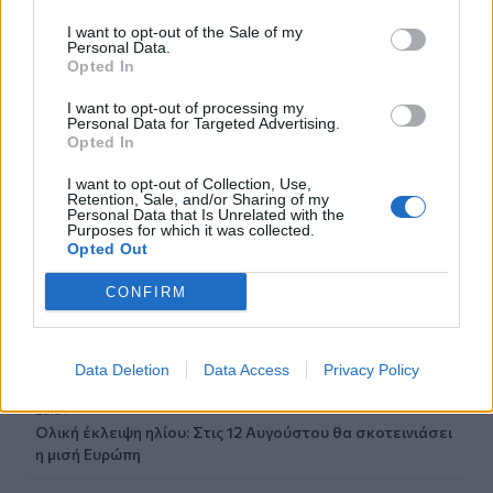
I want to opt-out of the Sale of my
00:35
Personal Data.
Ρούχα και αξεσουάρ από την ταινία «The Devil Wears
Opted In
Prada 2» πωλούνται σε δημοπρασία
I want to opt-out of processing my
Personal Data for Targeted Advertising.
23:59
Opted In
Γερμανία: Drones εθεάθησαν πάνω από στρατιωτική
βάση
I want to opt-out of Collection, Use,
Retention, Sale, and/or Sharing of my
Personal Data that Is Unrelated with the
23:47
Purposes for which it was collected.
Χαμός στη Βουλή του Κοσόβου: Βουλευτής πέταξε αυγά
Opted Out
στον πρωθυπουργό - Δείτε βίντεο
CONFIRM
23:39
Νέα έρευνα: Οι γυναίκες με δύο έως τρία παιδιά γερνούν
πιο αργά
Data Deletion
Data Access
Privacy Policy
23:31
Ολική έκλειψη ηλίου: Στις 12 Αυγούστου θα σκοτεινιάσει
η μισή Ευρώπη