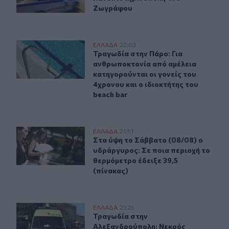
Ζωγράφου
Τραγωδία στην Πάρο: Για ανθρωποκτονία από αμέλεια κα
ΕΛΛAΔΑ
22:03
Τραγωδία στην Πάρο: Για ανθρωποκτ
Τραγωδία στην Πάρο: Για
ανθρωποκτονία από αμέλεια
κατηγορούνται οι γονείς του
4χρονου και ο ιδιοκτήτης του
beach bar
Στα ύψη το Σάββατο (08/08) ο υδράργυρος: Σε ποια περ
ΕΛΛAΔΑ
21:51
Στα ύψη το Σάββατο (08/08) ο υδρά
Στα ύψη το Σάββατο (08/08) ο
υδράργυρος: Σε ποια περιοχή το
θερμόμετρο έδειξε 39,5
(πίνακας)
Τραγωδία στην Αλεξανδρούπολη: Νεκρός άνδρας που έ
ΕΛΛAΔΑ
21:25
Τραγωδία στην Αλεξανδρούπολη: Ν
Τραγωδία στην
Αλεξανδρούπολη: Νεκρός