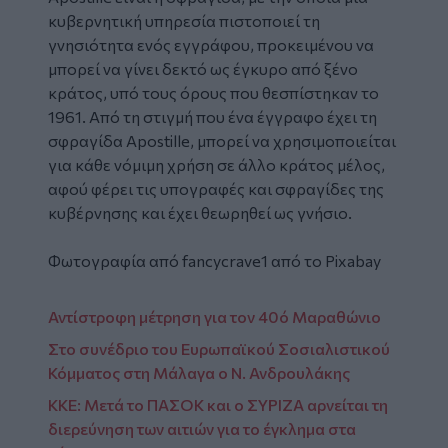
κυβερνητική υπηρεσία πιστοποιεί τη
γνησιότητα ενός εγγράφου, προκειμένου να
μπορεί να γίνει δεκτό ως έγκυρο από ξένο
κράτος, υπό τους όρους που θεσπίστηκαν το
1961. Από τη στιγμή που ένα έγγραφο έχει τη
σφραγίδα Apostille, μπορεί να χρησιμοποιείται
για κάθε νόμιμη χρήση σε άλλο κράτος μέλος,
αφού φέρει τις υπογραφές και σφραγίδες της
κυβέρνησης και έχει θεωρηθεί ως γνήσιο.
Φωτογραφία από
fancycrave1
από το
Pixabay
Αντίστροφη μέτρηση για τον 40ό Μαραθώνιο
Στο συνέδριο του Ευρωπαϊκού Σοσιαλιστικού
Κόμματος στη Μάλαγα ο Ν. Ανδρουλάκης
ΚΚΕ: Μετά το ΠΑΣΟΚ και ο ΣΥΡΙΖΑ αρνείται τη
διερεύνηση των αιτιών για το έγκλημα στα