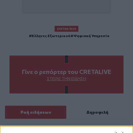
ΣΧΕΤΙΚΆ TAGS
Έλληνες Εξωτερικού
Ψηφιακή Υπηρεσία
Γίνε ο ρεπόρτερ του CRETALIVE
ΣΤΕΊΛΕ ΤΗΝ ΕΊΔΗΣΗ
Ροή ειδήσεων
Δημοφιλή
06:21