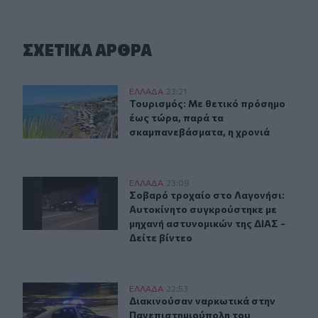
ΣΧΕΤΙΚA AΡΘΡΑ
Τουρισμός: Με θετικό πρόσημο έως τώρα, παρά τα σκα
ΕΛΛAΔΑ
23:21
Τουρισμός: Με θετικό πρόσημο έως
Τουρισμός: Με θετικό πρόσημο
έως τώρα, παρά τα
σκαμπανεβάσματα, η χρονιά
Σοβαρό τροχαίο στο Λαγονήσι: Αυτοκίνητο συγκρούστηκ
ΕΛΛAΔΑ
23:09
Σοβαρό τροχαίο στο Λαγονήσι: Αυτο
Σοβαρό τροχαίο στο Λαγονήσι:
Αυτοκίνητο συγκρούστηκε με
μηχανή αστυνομικών της ΔΙΑΣ -
Δείτε βίντεο
Διακινούσαν ναρκωτικά στην Πανεπιστημιούπολη του
ΕΛΛAΔΑ
22:53
Διακινούσαν ναρκωτικά στην Πανε
Διακινούσαν ναρκωτικά στην
Πανεπιστημιούπολη του