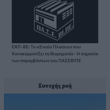
ΕΧΠ-ΒΕ: Το «Ενιαίο Πλαίσιο» που
Κατακερματίζει τη Βιομηχανία - Η σημασία
των παρεμβάσεων του ΠΑΣΕΒΙΠΕ
Συνεχής ροή