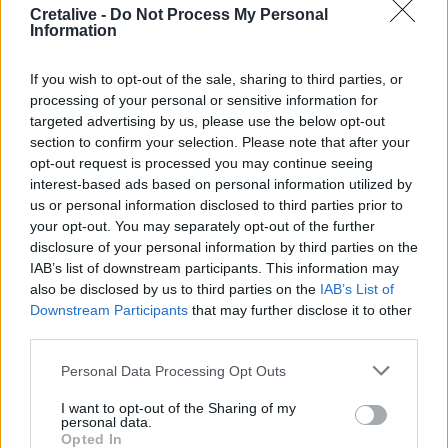
Αργία 15ης Αυγούστου: Πώς θα αμειφθούν όσοι
Cretalive -
Do Not Process My Personal
εργαστούν
Information
05:38
If you wish to opt-out of the sale, sharing to third parties, or
Τρόμος στην Μποτσουάνα: Εξαγριωμένος ιπποπόταμος
processing of your personal or sensitive information for
καταδιώκει τουρίστες
targeted advertising by us, please use the below opt-out
section to confirm your selection. Please note that after your
04:42
opt-out request is processed you may continue seeing
e-ΕΦΚΑ – ΔΥΠΑ: Ο «χάρτης» πληρωμών έως 14
interest-based ads based on personal information utilized by
Αυγούστου
us or personal information disclosed to third parties prior to
your opt-out. You may separately opt-out of the further
03:33
disclosure of your personal information by third parties on the
Το φαρμακείο των διακοπών: Τι να πάρετε μαζί σας
IAB’s list of downstream participants. This information may
also be disclosed by us to third parties on the
IAB’s List of
Downstream Participants
that may further disclose it to other
02:39
Πρωτεΐνη δεν έχει μόνο το κρέας – Ανακαλύψτε 8
third parties.
φρούτα με πρωτεΐνη και βάλτε τα στο πιάτο σας
Personal Data Processing Opt Outs
01:40
I want to opt-out of the Sharing of my
Αυτά τα ζώδια θα ζήσουν τον απόλυτο έρωτα έως το
personal data.
τέλος του καλοκαιριού
Opted In