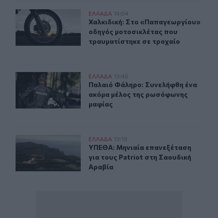
Χαλκιδική: Στο «Παπαγεωργίου» οδηγός μοτοσικλέτας 
ΕΛΛAΔΑ
14:04
Χαλκιδική: Στο «Παπαγεωργίου» οδ
Χαλκιδική: Στο «Παπαγεωργίου»
οδηγός μοτοσικλέτας που
τραυματίστηκε σε τροχαίο
Παλαιό Φάληρο: Συνελήφθη ένα ακόμα μέλος της ρωσό
ΕΛΛAΔΑ
13:46
Παλαιό Φάληρο: Συνελήφθη ένα ακ
Παλαιό Φάληρο: Συνελήφθη ένα
ακόμα μέλος της ρωσόφωνης
μαφίας
ΥΠΕΘΑ: Μηνιαία επανεξέταση για τους Patriot στη Σαο
ΕΛΛAΔΑ
13:19
ΥΠΕΘΑ: Μηνιαία επανεξέταση για το
ΥΠΕΘΑ: Μηνιαία επανεξέταση
για τους Patriot στη Σαουδική
Αραβία