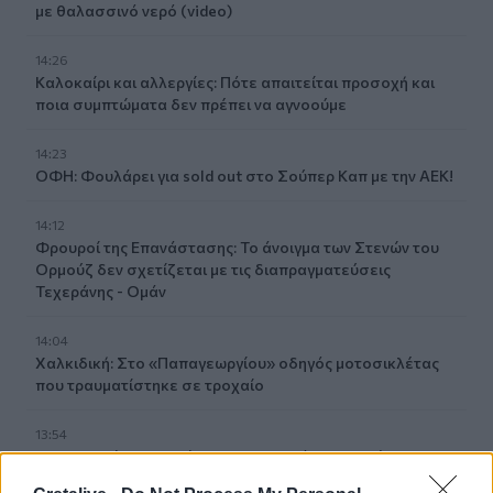
με θαλασσινό νερό (video)
14:26
Καλοκαίρι και αλλεργίες: Πότε απαιτείται προσοχή και
ποια συμπτώματα δεν πρέπει να αγνοούμε
14:23
ΟΦΗ: Φουλάρει για sold out στο Σούπερ Καπ με την ΑΕΚ!
14:12
Φρουροί της Επανάστασης: Το άνοιγμα των Στενών του
Ορμούζ δεν σχετίζεται με τις διαπραγματεύσεις
Τεχεράνης - Ομάν
14:04
Χαλκιδική: Στο «Παπαγεωργίου» οδηγός μοτοσικλέτας
που τραυματίστηκε σε τροχαίο
13:54
ΒΟΑΚ: Κλείνει την Τρίτη στον Ξηροπόταμο – Πώς θα
γίνεται η κυκλοφορία