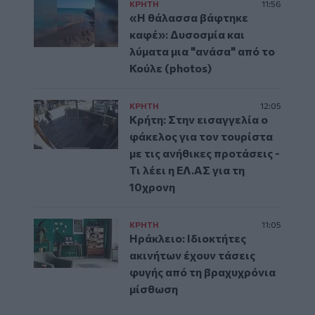
ΚΡΗΤΗ
11:56
«Η θάλασσα βάφτηκε
καφέ»: Δυσοσμία και
λύματα μια "ανάσα" από το
Κούλε (photos)
ΚΡΗΤΗ
12:05
Κρήτη: Στην εισαγγελία ο
φάκελος για τον τουρίστα
με τις ανήθικες προτάσεις -
Τι λέει η ΕΛ.ΑΣ για τη
10χρονη
ΚΡΗΤΗ
11:05
Ηράκλειο: Ιδιοκτήτες
ακινήτων έχουν τάσεις
φυγής από τη βραχυχρόνια
μίσθωση