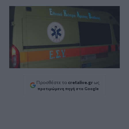
Facebook
Twitter
Messenger
Whatsapp
Viber
Προσθέστε το
cretalive.gr
ως
προτιμώμενη πηγή στο Google