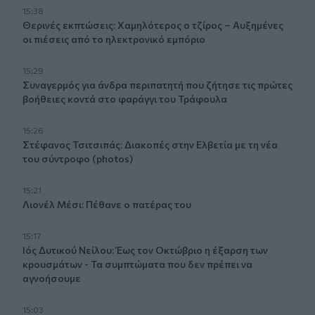
15:38
Θερινές εκπτώσεις: Χαμηλότερος ο τζίρος – Αυξημένες
οι πιέσεις από το ηλεκτρονικό εμπόριο
15:29
Συναγερμός για άνδρα περιπατητή που ζήτησε τις πρώτες
βοήθειες κοντά στο φαράγγι του Τράφουλα
15:26
Στέφανος Τσιτσιπάς: Διακοπές στην Ελβετία με τη νέα
του σύντροφο (photos)
15:21
Λιονέλ Μέσι: Πέθανε ο πατέρας του
15:17
Ιός Δυτικού Νείλου: Έως τον Οκτώβριο η έξαρση των
κρουσμάτων - Τα συμπτώματα που δεν πρέπει να
αγνοήσουμε
15:03