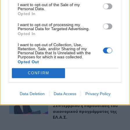
I want to opt-out of the Sale of my
Personal Data.
Opted In
Θρίλερ στον Λυκαβηττό: Σε 57χρονη γυναίκα από την Κυ
ΕΛΛAΔΑ
14:59
Θρίλερ στον Λυκαβηττό: Σε 57χρονη
Θρίλερ στον Λυκαβηττό: Σε
I want to opt-out of processing my
57χρονη γυναίκα από την Κυψέλη
Personal Data for Targeted Advertising.
ανήκει η σορός (photos)
Opted In
I want to opt-out of Collection, Use,
Retention, Sale, and/or Sharing of my
Πνιγμοί στην Ελλάδα: Γιατί κινδυνεύουν περισσότερο οι
ΕΛΛAΔΑ
14:52
Personal Data that Is Unrelated with the
Πνιγμοί στην Ελλάδα: Γιατί κινδυνε
Πνιγμοί στην Ελλάδα: Γιατί
Purposes for which it was collected.
Opted Out
κινδυνεύουν περισσότερο οι
άνω των 60 – Οι οδηγίες για
CONFIRM
ασφαλές κολύμπι
Data Deletion
Data Access
Privacy Policy
Αλέξης Τσίπρας: Στις 2 Σεπτεμβρίου η παρουσίαση του 
ΕΛΛAΔΑ
14:42
Αλέξης Τσίπρας: Στις 2 Σεπτεμβρίο
Αλέξης Τσίπρας: Στις 2
Σεπτεμβρίου η παρουσίαση του
οικονομικού προγράμματος της
ΕΛ.Α.Σ.