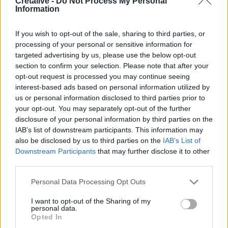
Cretalive -
Do Not Process My Personal
Information
13:52
Γιατί να βάλετε φύλλα δάφνης στο πλυντήριο: Το μυστικό
If you wish to opt-out of the sale, sharing to third parties, or
που κερδίζει όλο και περισσότερους θαυμαστές
processing of your personal or sensitive information for
targeted advertising by us, please use the below opt-out
13:46
section to confirm your selection. Please note that after your
Παλαιό Φάληρο: Συνελήφθη ένα ακόμα μέλος της
opt-out request is processed you may continue seeing
ρωσόφωνης μαφίας
interest-based ads based on personal information utilized by
us or personal information disclosed to third parties prior to
13:43
your opt-out. You may separately opt-out of the further
Κρήτη: Ο πολύ υψηλός κίνδυνος πυρκαγιάς "φέρνει"
disclosure of your personal information by third parties on the
απαγορεύσεις σε δάση και φαράγγια
IAB’s list of downstream participants. This information may
also be disclosed by us to third parties on the
IAB’s List of
Downstream Participants
that may further disclose it to other
ΠΕΡΙΣΣΟΤΕΡΑ
third parties.
Personal Data Processing Opt Outs
I want to opt-out of the Sharing of my
personal data.
Opted In
ΣΧΕΤΙΚA AΡΘΡΑ