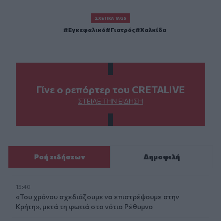
ΣΧΕΤΙΚΆ TAGS
Εγκεφαλικό
Γιατρός
Χαλκίδα
Γίνε ο ρεπόρτερ του CRETALIVE
ΣΤΕΊΛΕ ΤΗΝ ΕΊΔΗΣΗ
Ροή ειδήσεων
Δημοφιλή
15:40
«Του χρόνου σχεδιάζουμε να επιστρέψουμε στην
Κρήτη», μετά τη φωτιά στο νότιο Ρέθυμνο