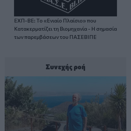
ΕΧΠ-ΒΕ: Το «Ενιαίο Πλαίσιο» που
Κατακερματίζει τη Βιομηχανία - Η σημασία
των παρεμβάσεων του ΠΑΣΕΒΙΠΕ
Συνεχής ροή