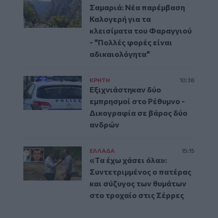
Σαμαριά: Νέα παρέμβαση
Καλογερή για τα
κλεισίματα του Φαραγγιού
- "Πολλές φορές είναι
αδικαιολόγητα"
ΚΡΗΤΗ
10:38
Εξιχνιάστηκαν δύο
εμπρησμοί στο Ρέθυμνο -
Δικογραφία σε βάρος δύο
ανδρών
ΕΛΛAΔΑ
15:15
«Τα έχω χάσει όλα»:
Συντετριμμένος ο πατέρας
και σύζυγος των θυμάτων
στο τροχαίο στις Σέρρες