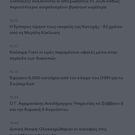
Συντάξεις: Αυξάνονται οι αποχωρήσεις το 2026 καθώς
περισσότεροι ασφαλισμένοι βγαίνουν νωρίτερα
16:15
Η Έμπαρος τίμησε τους νεκρούς της Κατοχής - 82 χρόνια
από τη Μεγάλη Κύκλωση
16:13
Καύσιμα: Γιατί οι τιμές παραμένουν υψηλές μέσα στην
περίοδο των διακοπών
16:10
Έφυγαν» 6.000 εισιτήρια από τον κόσμο του ΟΦΗ για το
Σούπερ Καπ
15:54
Ο Γ. Αγριμανάκης Αντιδήμαρχος Υπηρεσίας το Σάββατο 8
και την Κυριακή 9 Αυγούστου
15:48
Δυτική Αττική: Ολοκληρώθηκαν οι αυτοψίες στις
πυρόπληκτες περιοχές