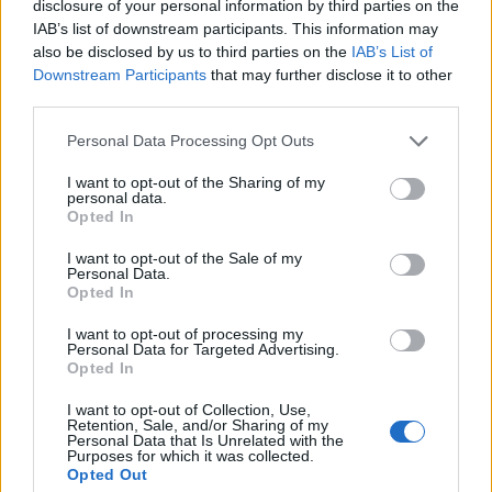
disclosure of your personal information by third parties on the
IAB’s list of downstream participants. This information may
Δυτική Αττική: Ολοκληρώθηκαν οι αυτοψίες στις πυρόπ
ΕΛΛAΔΑ
15:48
also be disclosed by us to third parties on the
IAB’s List of
Δυτική Αττική: Ολοκληρώθηκαν οι α
Δυτική Αττική: Ολοκληρώθηκαν
Downstream Participants
that may further disclose it to other
οι αυτοψίες στις πυρόπληκτες
third parties.
περιοχές
Personal Data Processing Opt Outs
I want to opt-out of the Sharing of my
Πολιτική Προστασία: Νέα εναέρια μέσα και τεχνολογία
ΕΛΛAΔΑ
15:38
personal data.
Πολιτική Προστασία: Νέα εναέρια 
Πολιτική Προστασία: Νέα
Opted In
εναέρια μέσα και τεχνολογία
I want to opt-out of the Sale of my
Personal Data.
Opted In
«Τα έχω χάσει όλα»: Συντετριμμένος ο πατέρας και σύζ
ΕΛΛAΔΑ
15:15
I want to opt-out of processing my
«Τα έχω χάσει όλα»: Συντετριμμένο
«Τα έχω χάσει όλα»:
Personal Data for Targeted Advertising.
Συντετριμμένος ο πατέρας και
Opted In
σύζυγος των θυμάτων στο
I want to opt-out of Collection, Use,
τροχαίο στις Σέρρες
Retention, Sale, and/or Sharing of my
Personal Data that Is Unrelated with the
Purposes for which it was collected.
Opted Out
ΕΛΛAΔΑ
15:11