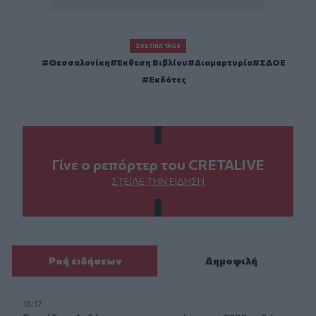
ΣΧΕΤΙΚΆ TAGS
Θεσσαλονίκη
Έκθεση Βιβλίου
Διαμαρτυρία
ΣΔΟΕ
Εκδότες
Γίνε ο ρεπόρτερ του CRETALIVE
ΣΤΕΊΛΕ ΤΗΝ ΕΊΔΗΣΗ
Ροή ειδήσεων
Δημοφιλή
16:17