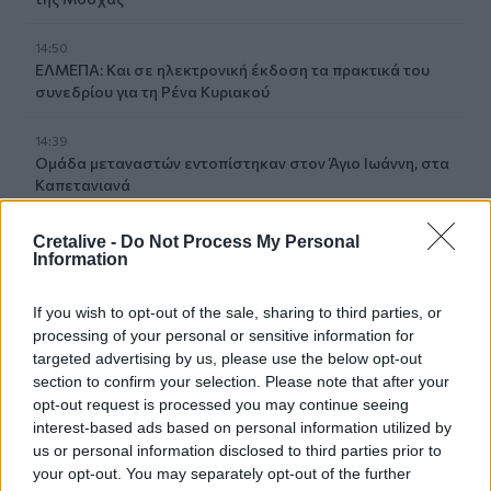
14:50
ΕΛΜΕΠΑ: Και σε ηλεκτρονική έκδοση τα πρακτικά του
συνεδρίου για τη Ρένα Κυριακού
14:39
Ομάδα μεταναστών εντοπίστηκαν στον Άγιο Ιωάννη, στα
Καπετανιανά
14:36
Cretalive -
Do Not Process My Personal
Θέουτα: Ταυτοποιούν τα θύματα της μαζικής εισροής
Information
If you wish to opt-out of the sale, sharing to third parties, or
ΠΕΡΙΣΣΟΤΕΡΑ
processing of your personal or sensitive information for
targeted advertising by us, please use the below opt-out
section to confirm your selection. Please note that after your
opt-out request is processed you may continue seeing
interest-based ads based on personal information utilized by
us or personal information disclosed to third parties prior to
ΣΧΕΤΙΚA AΡΘΡΑ
your opt-out. You may separately opt-out of the further