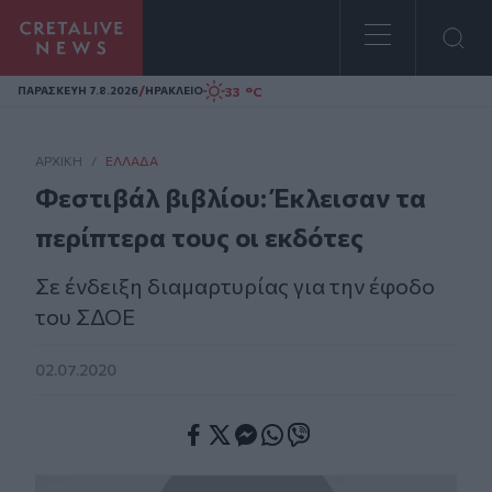
Homepage
/
33 °C
ΠΑΡΑΣΚΕΥΗ 7.8.2026
ΗΡΑΚΛΕΙΟ
ΑΡΧΙΚΗ
/
ΕΛΛΆΔΑ
Φεστιβάλ βιβλίου: Έκλεισαν τα
περίπτερα τους οι εκδότες
Σε ένδειξη διαμαρτυρίας για την έφοδο
του ΣΔΟΕ
02.07.2020
Facebook
Twitter
Messenger
Whatsapp
Viber