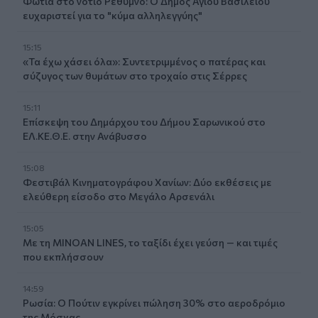
Φωτιά στο νότιο Ρέθυμνο: Ο Δήμος Αγίου Βασιλείου
ευχαριστεί για το "κύμα αλληλεγγύης"
15:15
«Τα έχω χάσει όλα»: Συντετριμμένος ο πατέρας και
σύζυγος των θυμάτων στο τροχαίο στις Σέρρες
15:11
Επίσκεψη του Δημάρχου του Δήμου Σαρωνικού στο
ΕΛ.ΚΕ.Θ.Ε. στην Ανάβυσσο
15:08
Φεστιβάλ Κινηματογράφου Χανίων: Δύο εκθέσεις με
ελεύθερη είσοδο στο Μεγάλο Αρσενάλι
15:05
Με τη MINOAN LINES, το ταξίδι έχει γεύση — και τιμές
που εκπλήσσουν
14:59
Ρωσία: Ο Πούτιν εγκρίνει πώληση 30% στο αεροδρόμιο
της Μόσχας