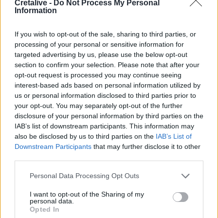
Cretalive -
Do Not Process My Personal
11:44
Information
Αυτά τα τρία ζώδια προσελκύουν σημαντική οικονομική
επιτυχία τον Αύγουστο
If you wish to opt-out of the sale, sharing to third parties, or
processing of your personal or sensitive information for
11:34
targeted advertising by us, please use the below opt-out
Χερσόνησος: Απέπλευσε παρά την απαγόρευση λόγω
section to confirm your selection. Please note that after your
μηχανικής βλάβης
opt-out request is processed you may continue seeing
interest-based ads based on personal information utilized by
11:27
us or personal information disclosed to third parties prior to
Θεσσαλονίκη: Κατήγγειλε καταδίωξη και εμβολισμό,
your opt-out. You may separately opt-out of the further
διαπιστώθηκε ότι οδηγούσε κλεμμένο αυτοκίνητο
disclosure of your personal information by third parties on the
IAB’s list of downstream participants. This information may
also be disclosed by us to third parties on the
IAB’s List of
ΠΕΡΙΣΣΟΤΕΡΑ
Downstream Participants
that may further disclose it to other
third parties.
Personal Data Processing Opt Outs
I want to opt-out of the Sharing of my
personal data.
ΣΧΕΤΙΚA AΡΘΡΑ
Opted In