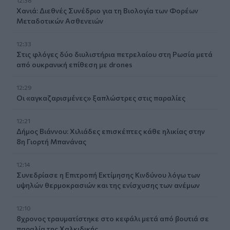
Χανιά: Διεθνές Συνέδριο για τη Βιολογία των Φορέων
Μεταδοτικών Ασθενειών
12:33
Στις φλόγες δύο διυλιστήρια πετρελαίου στη Ρωσία μετά
από ουκρανική επίθεση με drones
12:29
Οι «αγκαζαρισμένες» ξαπλώστρες στις παραλίες
12:21
Δήμος Βιάννου: Χιλιάδες επισκέπτες κάθε ηλικίας στην
8η Γιορτή Μπανάνας
12:14
Συνεδρίασε η Επιτροπή Εκτίμησης Κινδύνου λόγω των
υψηλών θερμοκρασιών και της ενίσχυσης των ανέμων
12:10
8χρονος τραυματίστηκε στο κεφάλι μετά από βουτιά σε
παραλία της Χαλκιδικής