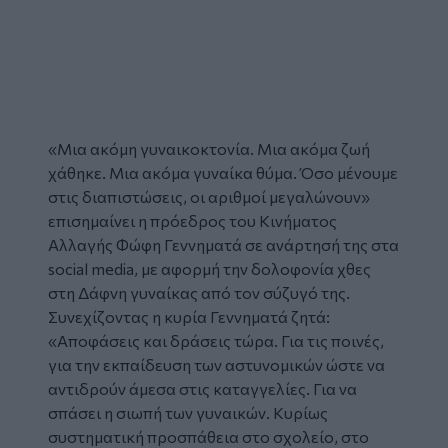
«Μια ακόμη
γυναικοκτονία
. Μια ακόμα ζωή
χάθηκε. Μια ακόμα γυναίκα θύμα. Όσο μένουμε
στις διαπιστώσεις, οι αριθμοί μεγαλώνουν»
επισημαίνει η πρόεδρος του Κινήματος
Αλλαγής Φώφη Γεννηματά σε ανάρτησή της στα
social media, με αφορμή την δολοφονία χθες
στη
Δάφνη
γυναίκας από τον σύζυγό της.
Συνεχίζοντας η κυρία Γεννηματά ζητά:
«Αποφάσεις και δράσεις τώρα. Για τις ποινές,
για την εκπαίδευση των αστυνομικών ώστε να
αντιδρούν άμεσα στις καταγγελίες. Για να
σπάσει η σιωπή των γυναικών. Κυρίως
συστηματική προσπάθεια στο σχολείο, στο