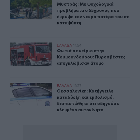
Μυστράς: Με ψυχολογικά προβλήμα
Μυστράς: Με ψυχολογικά
προβλήματα ο 55χρονος που
έκρυψε τον νεκρό πατέρα του σε
καταψύκτη
Φωτιά σε κτίριο στην Κουμουνδούρου: Πυροσβέστες α
ΕΛΛAΔΑ
11:54
Φωτιά σε κτίριο στην Κουμουνδού
Φωτιά σε κτίριο στην
Κουμουνδούρου: Πυροσβέστες
απεγκλώβισαν άτομο
Θεσσαλονίκη: Κατήγγειλε καταδίωξη και εμβολισμό, δι
ΕΛΛAΔΑ
11:27
Θεσσαλονίκη: Κατήγγειλε καταδίωξ
Θεσσαλονίκη: Κατήγγειλε
καταδίωξη και εμβολισμό,
διαπιστώθηκε ότι οδηγούσε
κλεμμένο αυτοκίνητο