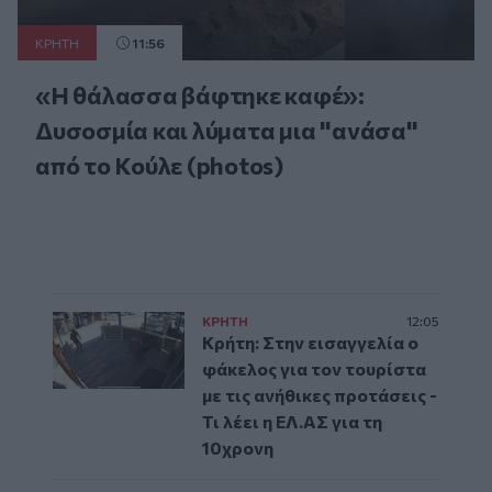
ΚΡΗΤΗ
11:56
«Η θάλασσα βάφτηκε καφέ»:
Δυσοσμία και λύματα μια "ανάσα"
από το Κούλε (photos)
ΚΡΗΤΗ
12:05
Κρήτη: Στην εισαγγελία ο
φάκελος για τον τουρίστα
με τις ανήθικες προτάσεις -
Τι λέει η ΕΛ.ΑΣ για τη
10χρονη