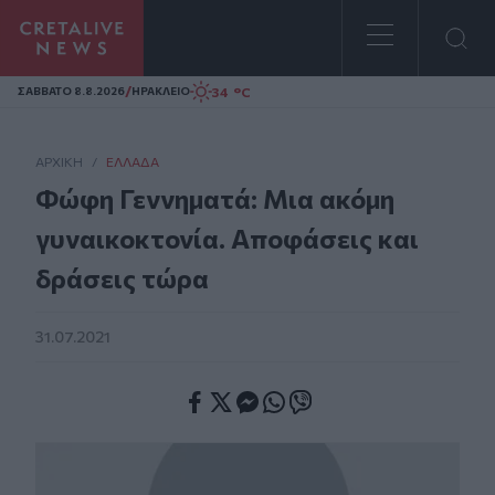
Homepage
/
34 °C
ΣAΒΒΑΤΟ 8.8.2026
ΗΡΑΚΛΕΙΟ
ΑΡΧΙΚΗ
/
ΕΛΛΆΔΑ
Φώφη Γεννηματά: Μια ακόμη
γυναικοκτονία. Αποφάσεις και
δράσεις τώρα
31.07.2021
Facebook
Twitter
Messenger
Whatsapp
Viber