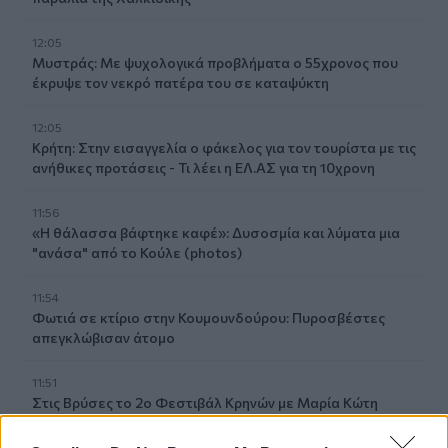
12:05
Μυστράς: Με ψυχολογικά προβλήματα ο 55χρονος που
έκρυψε τον νεκρό πατέρα του σε καταψύκτη
12:05
Κρήτη: Στην εισαγγελία ο φάκελος για τον τουρίστα με τις
ανήθικες προτάσεις - Τι λέει η ΕΛ.ΑΣ για τη 10χρονη
11:56
«Η θάλασσα βάφτηκε καφέ»: Δυσοσμία και λύματα μια
"ανάσα" από το Κούλε (photos)
11:54
Φωτιά σε κτίριο στην Κουμουνδούρου: Πυροσβέστες
απεγκλώβισαν άτομο
11:51
Στις Βρύσες το 2ο Φεστιβάλ Κρηνών με Μαρία Κώτη
Κωστή Αβυσσινό