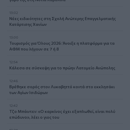
13:02
Νέες ειδικότητες στη Σχολή Ανώτερης Επαγγελματικής
Κατάρτισης Χανίων
13:00
Τουρισμός για Όλους 2026: Άνοιξε η πλατφόρμα για τα
ΑΦΜ που λήγουν σε 7 ή 8
12:54
Κάλεσα σε σύσκεψη για το πρώην Λατομείο Ανώπολης
12:46
Βρέθηκε σορός στον Λυκαβηττό κοντά στο εκκλησάκι
των Αγίων Ισιδώρων
12:42
Τζο Μπάιντεν: «Ο καρκίνος έχει εξαπλωθεί, είναι πολύ
επώδυνο», λέει ο γιος του
12:38