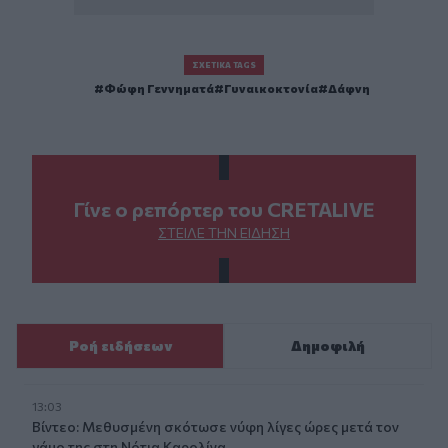
ΣΧΕΤΙΚΆ TAGS
Φώφη Γεννηματά
Γυναικοκτονία
Δάφνη
Γίνε ο ρεπόρτερ του CRETALIVE
ΣΤΕΊΛΕ ΤΗΝ ΕΊΔΗΣΗ
Ροή ειδήσεων
Δημοφιλή
13:03
Βίντεο: Μεθυσμένη σκότωσε νύφη λίγες ώρες μετά τον
γάμο της στη Νότια Καρολίνα