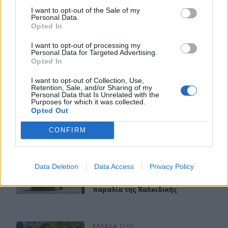
I want to opt-out of the Sale of my
Personal Data.
Βρέθηκε σορός στον Λυκαβηττό κοντά στο εκκλησάκι τ
ΕΛΛAΔΑ
12:46
Opted In
Βρέθηκε σορός στον Λυκαβηττό κον
Βρέθηκε σορός στον Λυκαβηττό
κοντά στο εκκλησάκι των Αγίων
I want to opt-out of processing my
Ισιδώρων
Personal Data for Targeted Advertising.
Opted In
I want to opt-out of Collection, Use,
Συνεδρίασε η Επιτροπή Εκτίμησης Κινδύνου λόγω των υ
ΕΛΛAΔΑ
12:14
Retention, Sale, and/or Sharing of my
Συνεδρίασε η Επιτροπή Εκτίμησης 
Συνεδρίασε η Επιτροπή
Personal Data that Is Unrelated with the
Purposes for which it was collected.
Εκτίμησης Κινδύνου λόγω των
Opted Out
υψηλών θερμοκρασιών και της
ενίσχυσης των ανέμων
CONFIRM
8χρονος τραυματίστηκε στο κεφάλι μετά από βουτιά σε
ΕΛΛAΔΑ
12:10
Data Deletion
Data Access
Privacy Policy
8χρονος τραυματίστηκε στο κεφάλι 
8χρονος τραυματίστηκε στο
κεφάλι μετά από βουτιά σε
παραλία της Χαλκιδικής
Μυστράς: Με ψυχολογικά προβλήματα ο 55χρονος που 
ΕΛΛAΔΑ
12:05