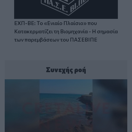
ΕΧΠ-ΒΕ: Το «Ενιαίο Πλαίσιο» που
Κατακερματίζει τη Βιομηχανία - Η σημασία
των παρεμβάσεων του ΠΑΣΕΒΙΠΕ
Συνεχής ροή