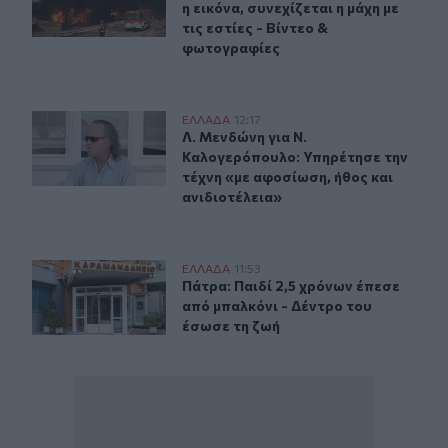
η εικόνα, συνεχίζεται η μάχη με
τις εστίες - Βίντεο &
φωτογραφίες
Λ. Μενδώνη για Ν. Καλογερόπουλο: Υπηρέτησε την τέχνη
ΕΛΛAΔΑ
12:17
Λ. Μενδώνη για Ν. Καλογερόπουλο: 
Λ. Μενδώνη για Ν.
Καλογερόπουλο: Υπηρέτησε την
τέχνη «με αφοσίωση, ήθος και
ανιδιοτέλεια»
Πάτρα: Παιδί 2,5 χρόνων έπεσε από μπαλκόνι - Δέντρο 
ΕΛΛAΔΑ
11:53
Πάτρα: Παιδί 2,5 χρόνων έπεσε από
Πάτρα: Παιδί 2,5 χρόνων έπεσε
από μπαλκόνι - Δέντρο του
έσωσε τη ζωή