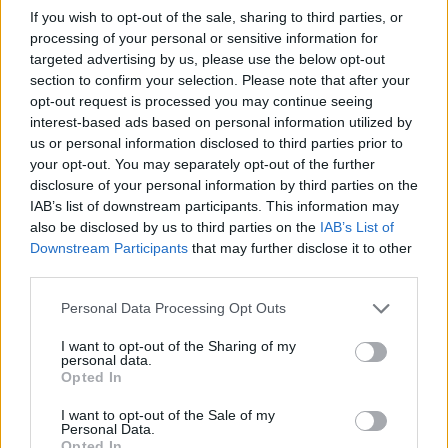
If you wish to opt-out of the sale, sharing to third parties, or
11:30
processing of your personal or sensitive information for
Μήλος: 33χρονος τουρίστας... εγκλωβίστηκε σε βράχο 20
targeted advertising by us, please use the below opt-out
μέτρων και τον διέσωσε το Λιμενικό τα ξημερώματα
section to confirm your selection. Please note that after your
opt-out request is processed you may continue seeing
11:28
interest-based ads based on personal information utilized by
«Η δίκη του Μάνου Χατζιδάκι» στα Χανιά
us or personal information disclosed to third parties prior to
your opt-out. You may separately opt-out of the further
disclosure of your personal information by third parties on the
11:22
Χανιά: Μάχη με τα κύματα για τη διάσωση γυναίκας στον
IAB’s list of downstream participants. This information may
Καβρό - Συγκλονιστικό βίντεο
also be disclosed by us to third parties on the
IAB’s List of
Downstream Participants
that may further disclose it to other
third parties.
ΠΕΡΙΣΣΟΤΕΡΑ
Personal Data Processing Opt Outs
I want to opt-out of the Sharing of my
personal data.
Opted In
I want to opt-out of the Sale of my
ΣΧΕΤΙΚA AΡΘΡΑ
Personal Data.
Opted In