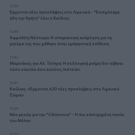
12:56
Έρχονται νέες προσλήψεις στο Λιμενικό - "Ενισχύσαμε
ήδη την Κρήτη" λέει ο Κικίλιας
12:49
Αφροδίτη Νέστορα: Η σπαρακτική ανάρτηση για τη
μητέρα της που χάθηκε στην εμπρηστική επίθεση
12:42
Μαρινάκης για Αλ. Τσίπρα: Η συλλογική μνήμη δεν σβήνει
τόσο εύκολα όσο εκείνος πιστεύει
12:41
Κικίλιας: «Έρχονται 420 νέες προσλήψεις στο Λιμενικό
Σώμα»
12:34
Νέο ρεκόρ για την "Οδύσσεια" - Η πιο επιτυχημένη ταινία
του Νόλαν
12:22