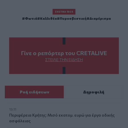
ΣΧΕΤΙΚΆ TAGS
Φωτιά
Καλλιθέα
Πυροσβεστική
Διαμέρισμα
Γίνε ο ρεπόρτερ του CRETALIVE
ΣΤΕΊΛΕ ΤΗΝ ΕΊΔΗΣΗ
Ροή ειδήσεων
Δημοφιλή
13:11
Περιφέρεια Κρήτης: Μισό εκατομ. ευρώ για έργα οδικής
ασφάλειας