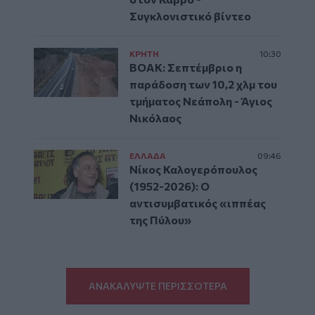
Συγκλονιστικό βίντεο
ΚΡΗΤΗ
10:30
ΒΟΑΚ: Σεπτέμβριο η
παράδοση των 10,2 χλμ του
τμήματος Νεάπολη - Άγιος
Νικόλαος
ΕΛΛAΔΑ
09:46
Νίκος Καλογερόπουλος
(1952-2026): O
αντισυμβατικός «ιππέας
της Πύλου»
ΑΝΑΚΑΛΥΨΤΕ ΠΕΡΙΣΣΟΤΕΡΑ