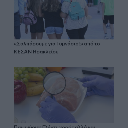
«Σαλπάρουμε για Γυμνάσιο!» από το
ΚΕΣΑΝ Ηρακλείου
Πανηγύρια: Γλέντι, χορός αλλά και