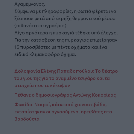
Αγαμέμνονος.
Σύμφωνα με πληροφορίες, η φωτιά φέρεται να
ξέσπασε μετά από έκρηξη θερμαντικού μέσου
(πιθανότατα υγραέριο).
Λίγο αργότερα η πυρκαγιά τέθηκε υπό έλεγχο.
Για την κατάσβεση της πυρκαγιάς επιχείρησαν
15 πυροσβέστες με πέντε οχήματα και ένα
ειδικό κλιμακοφόρο όχημα.
Δολοφονία Ελένης Παπαδοπούλου: Το θέατρο
του γιου της για το αναμμένο τσιγάρο και τα
στοιχεία που τον έκαψαν
Πέθανε ο δημοσιογράφος Αντώνης Κοκορίκος
Φωκίδα: Νεκροί, κάτω από χιονοστιβάδα,
εντοπίστηκαν οι αγνοούμενοι ορειβάτες στα
Βαρδούσια