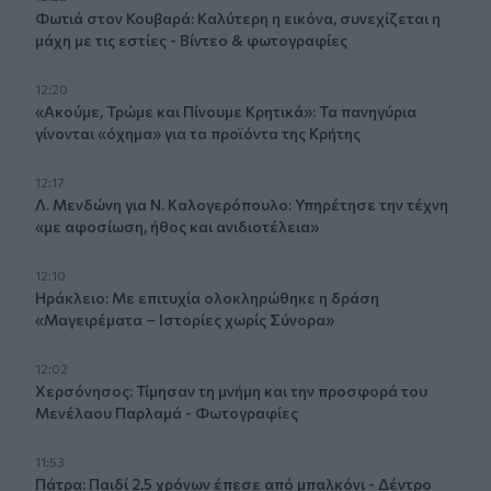
Φωτιά στον Κουβαρά: Καλύτερη η εικόνα, συνεχίζεται η
μάχη με τις εστίες - Βίντεο & φωτογραφίες
12:20
«Ακούμε, Τρώμε και Πίνουμε Κρητικά»: Τα πανηγύρια
γίνονται «όχημα» για τα προϊόντα της Κρήτης
12:17
Λ. Μενδώνη για Ν. Καλογερόπουλο: Υπηρέτησε την τέχνη
«με αφοσίωση, ήθος και ανιδιοτέλεια»
12:10
Ηράκλειο: Με επιτυχία ολοκληρώθηκε η δράση
«Μαγειρέματα – Ιστορίες χωρίς Σύνορα»
12:02
Χερσόνησος: Τίμησαν τη μνήμη και την προσφορά του
Μενέλαου Παρλαμά - Φωτογραφίες
11:53
Πάτρα: Παιδί 2,5 χρόνων έπεσε από μπαλκόνι - Δέντρο