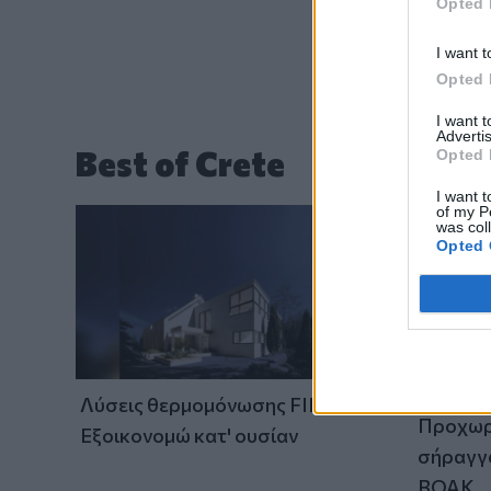
Opted 
I want t
Opted 
I want 
Advertis
Best of Crete
Opted 
I want t
of my P
was col
Opted 
Νέο αερ
Λύσεις θερμομόνωσης FIBRAN:
Προχωρά
Εξοικονομώ κατ' ουσίαν
σήραγγα
ΒΟΑΚ