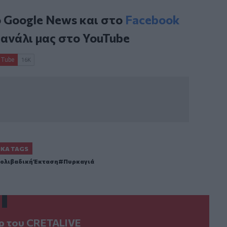
ο
Google News
και στο
Facebook
κανάλι μας στο
YouTube
ΙΚΆ TAGS
ολιβαδική Έκταση
Πυρκαγιά
ερ του CRETALIVE