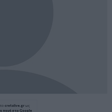
 το
cretalive.gr
ως
η πηγή στο Google