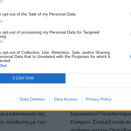
In
o opt-out of the Sale of my Personal Data.
In
to opt-out of processing my Personal Data for Targeted
ing.
In
o opt-out of Collection, Use, Retention, Sale, and/or Sharing
ersonal Data that Is Unrelated with the Purposes for which it
lected.
Out
CONFIRM
Data Deletion
Data Access
Privacy Policy
οδρόμιο Καστελίου:
Σπουδές στην Κύπρο στ
 η κατασκευή της
Ευρωπαϊκό Πανεπιστήμι
ς σύνδεσης με τον
Κύπρου- Συνεχίζονται οι
αιτήσεις για τον Οκτώβρ