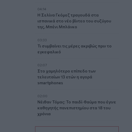
04:14
Η Σελίνα Γκόμεζ τραγουδά στα
ισπανικά στο νέο βίντεο του συζύγου
της, Μπένι Μπλάνκο
03:33
Τι συμβαίνει τις μέρες ακριβώς πριν το
εγκεφαλικό
02:07
Στο χαμηλότερο επίπεδο των
τελευταίων 13 ετών η αγορά
smartphones
02:00
Νέιθαν Τόμας: Το παιδί-θαύμα που έγινε
καθηγητής πανεπιστημίου στα 18 του
χρόνια
01:10