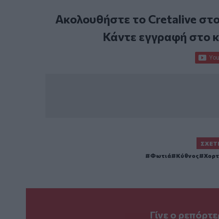
Ακολουθήστε το Cretalive στ
Κάντε εγγραφή στο 
ΣΧΕΤ
Φωτιά
Κύθνος
Χορτ
Γίνε ο ρεπόρτ