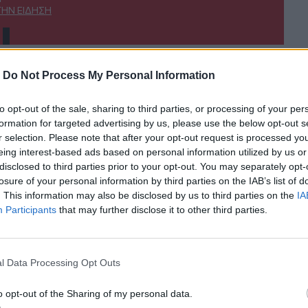
ΤΗΝ ΕΊΔΗΣΗ
-
Do Not Process My Personal Information
to opt-out of the sale, sharing to third parties, or processing of your per
ητριάδος
Φωτιά σε χαμηλή βλάστηση στην Κάρπαθο
ΕΛΛAΔΑ
23:34
formation for targeted advertising by us, please use the below opt-out s
 Αρχαίο Θέατρο Δημητριάδος
Φωτιά σε χαμηλή βλάστηση στην Κ
Φωτιά σε χαμηλή βλάστηση στην
r selection. Please note that after your opt-out request is processed y
Κάρπαθο
eing interest-based ads based on personal information utilized by us or
disclosed to third parties prior to your opt-out. You may separately opt-
losure of your personal information by third parties on the IAB’s list of
. This information may also be disclosed by us to third parties on the
IA
 δεν μένει πίσω μόνος, κανέναν δεν θα αφήσουμε αβοήθητο»
Φωτιά στα Αϊβαλιώτικα Βόλου
ΕΛΛAΔΑ
22:49
ας δεν μένει πίσω» - Σε εξέλιξη οι διαδικασίες αποζημιώσε
Φωτιά στα Αϊβαλιώτικα Βόλου
Φωτιά στα Αϊβαλιώτικα Βόλου
Participants
that may further disclose it to other third parties.
l Data Processing Opt Outs
o opt-out of the Sharing of my personal data.