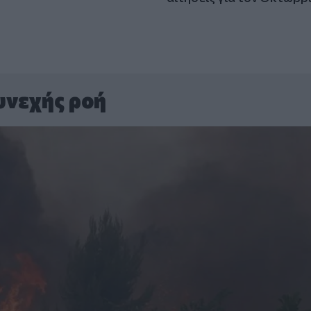
υνεχής ροή