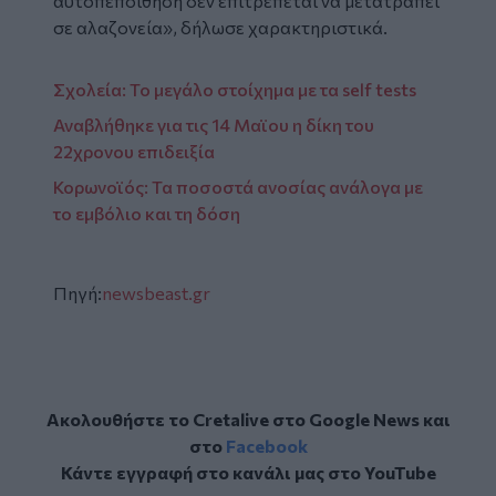
αυτοπεποίθηση δεν επιτρέπεται να μετατραπεί
σε αλαζονεία», δήλωσε χαρακτηριστικά.
Σχολεία: Το μεγάλο στοίχημα με τα self tests
Αναβλήθηκε για τις 14 Μαϊου η δίκη του
22χρονου επιδειξία
Κορωνοϊός: Τα ποσοστά ανοσίας ανάλογα με
το εμβόλιο και τη δόση
Πηγή:
newsbeast.gr
Ακολουθήστε το Cretalive στο
Google News
και
στο
Facebook
Κάντε εγγραφή στο κανάλι μας στο
YouTube