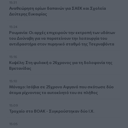
15:31
Αναθεώρηση ορίων δαπανών για ΣΑΕΚ και Σχολεία
Δεύτερης Ευκαιρίας
15:24
Ρουμανία: Οι αρχές επιχειρούν την εκτροπή των υδάτων
του Δούναβη για να παρατείνουν την λειτουργία του
αντιδραστήρα στον πυρηνικό σταθμό της Τσερναβόντα
15:16
Κυψέλη: Στη φυλακή ο 26χρονος για τη δολοφονία της
Βρετανίδας
15:10
Μόναχο: Ισόβια σε 25χρονο Αφγανό που σκότωσε δύο
άτομα ρίχνοντας το αυτοκίνητό του σε πλήθος
15:09
Τροχαίο στο ΒΟΑΚ - Συγκρούστηκαν δύο Ι.Χ.
15:05