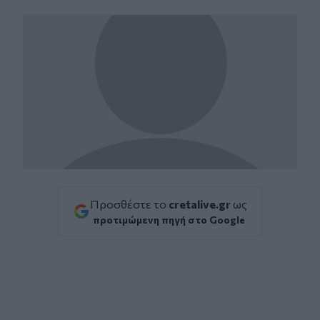
Facebook
Twitter
Messenger
Whatsapp
Viber
Προσθέστε το
cretalive.gr
ως
προτιμώμενη πηγή στο Google