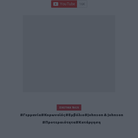
ΣΧΕΤΙΚΆ TAGS
Γερμανία
Κορωνοϊός
Εμβόλιο
Johnson & Johnson
Προτεραιότητα
Κατάργηση