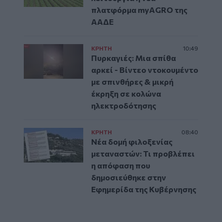
πλατφόρμα myAGRO της
ΑΑΔΕ
ΚΡΗΤΗ
10:49
Πυρκαγιές: Μια σπίθα
αρκεί - Βίντεο ντοκουμέντο
με σπινθήρες & μικρή
έκρηξη σε κολώνα
ηλεκτροδότησης
ΚΡΗΤΗ
08:40
Νέα δομή φιλοξενίας
μεταναστών: Τι προβλέπει
η απόφαση που
δημοσιεύθηκε στην
Εφημερίδα της Κυβέρνησης