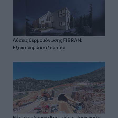
Λύσεις θερμομόνωσης FIBRAN:
Εξοικονομώ κατ' ουσίαν
Νέο αεροδρόμιο Καστελίου: Προχωρά η