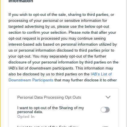
καλύπτει το χαμένο έδαφος του Ιουλίου
Information
14:37
If you wish to opt-out of the sale, sharing to third parties, or
Αποφεύγοντας 3 παράγοντες κινδύνου κερδίζουμε 13
processing of your personal or sensitive information for
επιπλέον χρόνια χωρίς άνοια
targeted advertising by us, please use the below opt-out
section to confirm your selection. Please note that after your
14:32
opt-out request is processed you may continue seeing
Νέο ιστορικό ρεκόρ για την AEGEAN τον Ιούλιο με 2
interest-based ads based on personal information utilized by
εκατομμύρια επιβάτες
us or personal information disclosed to third parties prior to
your opt-out. You may separately opt-out of the further
14:29
disclosure of your personal information by third parties on the
Άνοιξε η πλατφόρμα για ενισχύσεις de minimis ύψους
IAB’s list of downstream participants. This information may
24,6 εκατ. ευρώ σε παραγωγούς
also be disclosed by us to third parties on the
IAB’s List of
Downstream Participants
that may further disclose it to other
14:24
third parties.
MINOAN LINES: Ταξιδεύουμε στη Μήλο με εκπτώσεις
έως 50%
Personal Data Processing Opt Outs
I want to opt-out of the Sharing of my
14:22
personal data.
Γερμανία: Συνελήφθη Ουκρανός που κατηγορείται για
Opted In
κατασκοπεία σε βάρος εταιρείας όπλων