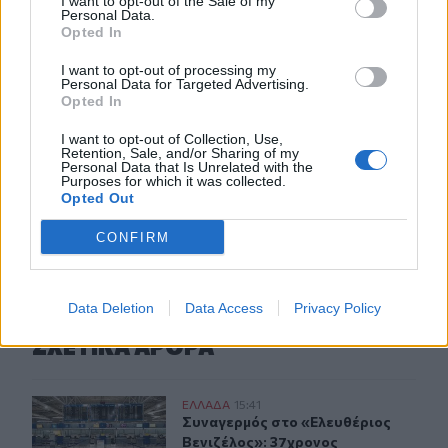
I want to opt-out of the Sale of my
Personal Data.
14:11
Opted In
Σχεδόν 16.000 ξένοι στρατιώτες πολεμούν στην
Ουκρανία
I want to opt-out of processing my
Personal Data for Targeted Advertising.
Opted In
14:10
Caravel: Η νέα πολυτέλεια βρίσκεται στις εμπειρίες που
I want to opt-out of Collection, Use,
αξίζουν
Retention, Sale, and/or Sharing of my
Personal Data that Is Unrelated with the
Purposes for which it was collected.
Opted Out
ΠΕΡΙΣΣΟΤΕΡΑ
CONFIRM
Data Deletion
Data Access
Privacy Policy
ΣΧΕΤΙΚA AΡΘΡΑ
Συναγερμός στο «Ελευθέριος Βενιζέλος»: 37χρονος επιχ
ΕΛΛAΔΑ
15:41
Συναγερμός στο «Ελευθέριος Βενιζέ
Συναγερμός στο «Ελευθέριος
Βενιζέλος»: 37χρονος