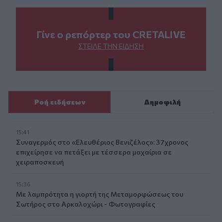
Γίνε ο ρεπόρτερ του CRETALIVE
ΣΤΕΊΛΕ ΤΗΝ ΕΊΔΗΣΗ
Ροή ειδήσεων
Δημοφιλή
15:41
Συναγερμός στο «Ελευθέριος Βενιζέλος»: 37χρονος
επιχείρησε να πετάξει με τέσσερα μαχαίρια σε
χειραποσκευή
15:36
Με λαμπρότητα η γιορτή της Μεταμορφώσεως του
Σωτήρος στο Αρκαλοχώρι - Φωτογραφίες