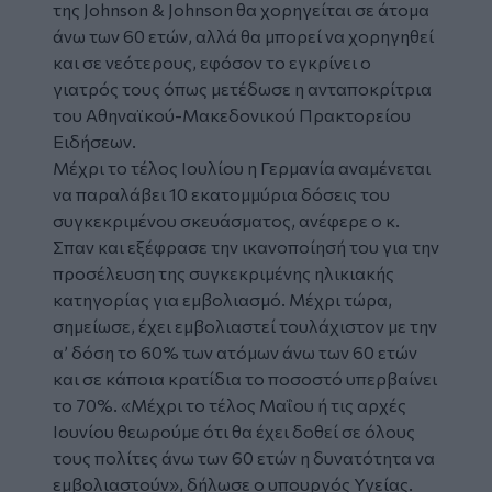
της Johnson & Johnson θα χορηγείται σε άτομα
άνω των 60 ετών, αλλά θα μπορεί να χορηγηθεί
και σε νεότερους, εφόσον το εγκρίνει ο
γιατρός τους όπως μετέδωσε η ανταποκρίτρια
του Αθηναϊκού-Μακεδονικού Πρακτορείου
Ειδήσεων.
Μέχρι το τέλος Ιουλίου η Γερμανία αναμένεται
να παραλάβει 10 εκατομμύρια δόσεις του
συγκεκριμένου σκευάσματος, ανέφερε ο κ.
Σπαν και εξέφρασε την ικανοποίησή του για την
προσέλευση της συγκεκριμένης ηλικιακής
κατηγορίας για εμβολιασμό. Μέχρι τώρα,
σημείωσε, έχει εμβολιαστεί τουλάχιστον με την
α’ δόση το 60% των ατόμων άνω των 60 ετών
και σε κάποια κρατίδια το ποσοστό υπερβαίνει
το 70%. «Μέχρι το τέλος Μαΐου ή τις αρχές
Ιουνίου θεωρούμε ότι θα έχει δοθεί σε όλους
τους πολίτες άνω των 60 ετών η δυνατότητα να
εμβολιαστούν», δήλωσε ο υπουργός Υγείας.