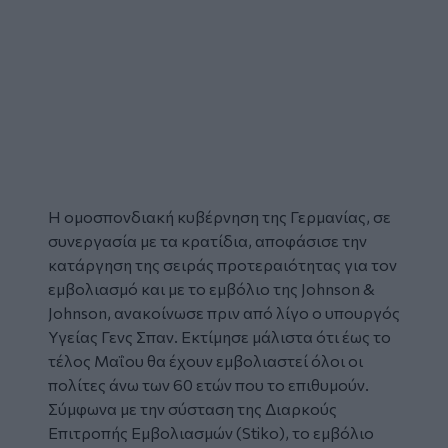
H ομοσπονδιακή κυβέρνηση της
Γερμανίας
, σε
συνεργασία με τα κρατίδια, αποφάσισε την
κατάργηση
της σειράς
προτεραιότητας
για τον
εμβολιασμό και με το εμβόλιο της
Johnson &
Johnson,
ανακοίνωσε πριν από λίγο ο υπουργός
Υγείας Γενς Σπαν. Εκτίμησε μάλιστα ότι έως το
τέλος Μαΐου θα έχουν εμβολιαστεί όλοι οι
πολίτες άνω των 60 ετών που το επιθυμούν.
Σύμφωνα με την σύσταση της Διαρκούς
Επιτροπής Εμβολιασμών (Stiko), το εμβόλιο