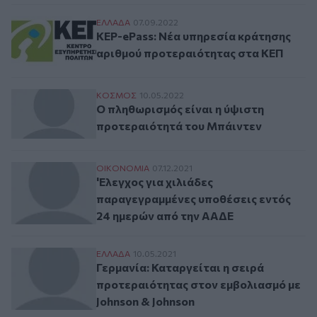
KEP-ePass: Nέα υπηρεσία κράτησης αριθ
ΕΛΛAΔΑ
07.09.2022
KEP-ePass: Nέα υπηρεσία κράτησης
αριθμού προτεραιότητας στα ΚΕΠ
Ο πληθωρισμός είναι η ύψιστη προτεραιό
ΚΟΣΜΟΣ
10.05.2022
Ο πληθωρισμός είναι η ύψιστη
προτεραιότητά του Μπάιντεν
'Ελεγχος για χιλιάδες παραγεγραμμένες 
ΟΙΚΟΝΟΜΙΑ
07.12.2021
'Ελεγχος για χιλιάδες
παραγεγραμμένες υποθέσεις εντός
24 ημερών από την ΑΑΔΕ
Γερμανία: Καταργείται η σειρά προτεραιό
ΕΛΛAΔΑ
10.05.2021
Γερμανία: Καταργείται η σειρά
προτεραιότητας στον εμβολιασμό με
Johnson & Johnson