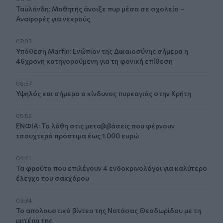
Ταϋλάνδη: Μαθητής άνοιξε πυρ μέσα σε σχολείο –
Αναφορές για νεκρούς
07:03
Υπόθεση Marfin: Ενώπιον της Δικαιοσύνης σήμερα η
46χρονη κατηγορούμενη για τη φονική επίθεση
06:57
Υψηλός και σήμερα ο κίνδυνος πυρκαγιάς στην Κρήτη
05:52
ΕΝΦΙΑ: Τα λάθη στις μεταβιβάσεις που φέρνουν
τσουχτερά πρόστιμα έως 1.000 ευρώ
04:41
Τα φρούτα που επιλέγουν 4 ενδοκρινολόγοι για καλύτερο
έλεγχο του σακχάρου
03:34
Το απολαυστικό βίντεο της Νατάσας Θεοδωρίδου με τη
μητέρα της