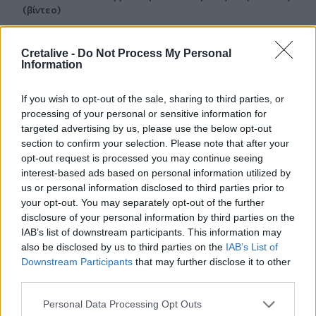
(βίντεο)
08:22
Cretalive -
Do Not Process My Personal
Φωτιά σε εγκαταλελειμμένο κτίριο στο Μοσχάτο
Information
08:15
If you wish to opt-out of the sale, sharing to third parties, or
ΟΦΗ: Αυτός πρέπει να είναι, καταρχήν, ο στόχος στο
processing of your personal or sensitive information for
Σούπερ Καπ
targeted advertising by us, please use the below opt-out
section to confirm your selection. Please note that after your
08:08
opt-out request is processed you may continue seeing
Πυρά σε λύκειο στην Ταϊλάνδη - Τουλάχιστον 2 νεκροί
interest-based ads based on personal information utilized by
us or personal information disclosed to third parties prior to
08:06
your opt-out. You may separately opt-out of the further
«Τριλογία» επετειακών εκδηλώσεων 160 ετών από την
disclosure of your personal information by third parties on the
Αρκαδική Εθελοθυσία
IAB’s list of downstream participants. This information may
also be disclosed by us to third parties on the
IAB’s List of
07:59
Downstream Participants
that may further disclose it to other
Τα πρωτοσέλιδα των εφημερίδων
third parties.
07:52
Personal Data Processing Opt Outs
Σεισμός 5,8 βαθμών στις δυτικές Φιλιππίνες