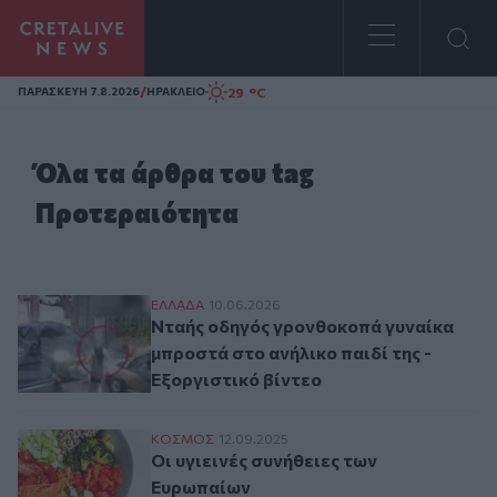
Homepage
/
29 °C
ΠΑΡΑΣΚΕΥΗ 7.8.2026
ΗΡΑΚΛΕΙΟ
Όλα τα άρθρα του tag
Προτεραιότητα
Νταής οδηγός γρονθοκοπά γυναίκα μπροστ
ΕΛΛAΔΑ
10.06.2026
Νταής οδηγός γρονθοκοπά γυναίκα
μπροστά στο ανήλικο παιδί της -
Εξοργιστικό βίντεο
Οι υγιεινές συνήθειες των Ευρωπαίων
ΚΟΣΜΟΣ
12.09.2025
Οι υγιεινές συνήθειες των
Ευρωπαίων