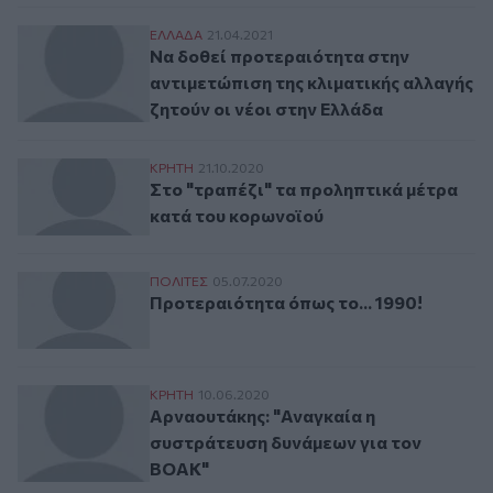
Να δοθεί προτεραιότητα στην αντιμετώπισ
ΕΛΛAΔΑ
21.04.2021
Να δοθεί προτεραιότητα στην
αντιμετώπιση της κλιματικής αλλαγής
ζητούν οι νέοι στην Ελλάδα
Στο "τραπέζι" τα προληπτικά μέτρα κατά
ΚΡΗΤΗ
21.10.2020
Στο "τραπέζι" τα προληπτικά μέτρα
κατά του κορωνοϊού
Προτεραιότητα όπως το... 1990!
ΠΟΛΙΤΕΣ
05.07.2020
Προτεραιότητα όπως το... 1990!
Αρναουτάκης: "Αναγκαία η συστράτευση 
ΚΡΗΤΗ
10.06.2020
Αρναουτάκης: "Αναγκαία η
συστράτευση δυνάμεων για τον
ΒΟΑΚ"