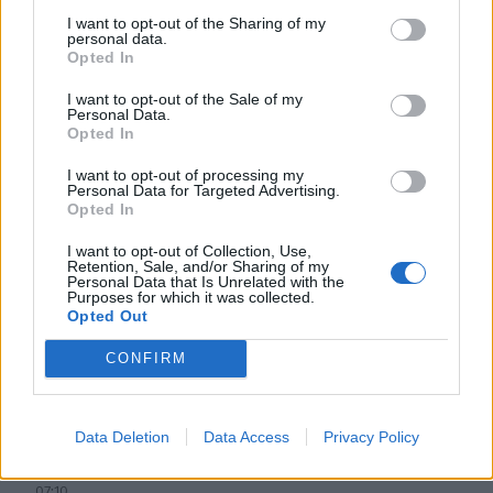
I want to opt-out of the Sharing of my
personal data.
07:45
Opted In
Φωτιά τα ξημερώματα στη Σητεία - Η δεύτερη μέσα σε
ένα 24ωρο
I want to opt-out of the Sale of my
Personal Data.
Opted In
07:37
Σαουδική Αραβία, Τουρκία και Πακιστάν υπογράφουν
I want to opt-out of processing my
αμυντική συμφωνία
Personal Data for Targeted Advertising.
Opted In
07:31
I want to opt-out of Collection, Use,
Σήμερα η δεύτερη πληρωμή των δικαιούχων του
Retention, Sale, and/or Sharing of my
Λογαριασμού Αγροτικής Εστίας
Personal Data that Is Unrelated with the
Purposes for which it was collected.
Opted Out
07:25
Εορτολόγιο: Ποιοι γιορτάζουν σήμερα 7 Αυγούστου
CONFIRM
07:17
Νέο Διεθνές Αεροδρόμιο Ηρακλείου: Σήμερα οι
Data Deletion
Data Access
Privacy Policy
υπογραφές για τα Συστήματα Αεροναυτιλίας
07:10