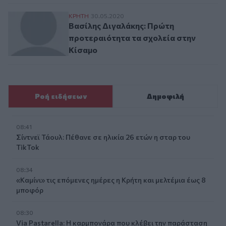
Βασίλης Διγαλάκης: Πρώτη προτεραιότητ
ΚΡΗΤΗ
30.05.2020
Βασίλης Διγαλάκης: Πρώτη
προτεραιότητα τα σχολεία στην
Κίσαμο
Ροή ειδήσεων
Δημοφιλή
08:41
Σίντνεϊ Τάουλ: Πέθανε σε ηλικία 26 ετών η σταρ του
TikTok
08:34
«Καμίνι» τις επόμενες ημέρες η Κρήτη και μελτέμια έως 8
μποφόρ
08:30
Via Pastarella: Η καρμπονάρα που κλέβει την παράσταση