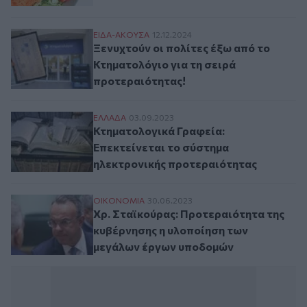
Ξενυχτούν οι πολίτες έξω από το Κτηματο
ΕΙΔΑ-ΑΚΟΥΣΑ
12.12.2024
Ξενυχτούν οι πολίτες έξω από το
Κτηματολόγιο για τη σειρά
προτεραιότητας!
Κτηματολογικά Γραφεία: Επεκτείνεται το
ΕΛΛAΔΑ
03.09.2023
Κτηματολογικά Γραφεία:
Επεκτείνεται το σύστημα
ηλεκτρονικής προτεραιότητας
Χρ. Σταϊκούρας: Προτεραιότητα της κυβ
ΟΙΚΟΝΟΜΙΑ
30.06.2023
Χρ. Σταϊκούρας: Προτεραιότητα της
κυβέρνησης η υλοποίηση των
μεγάλων έργων υποδομών