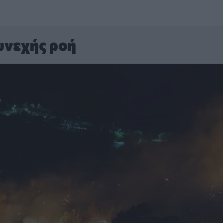
υνεχής ροή