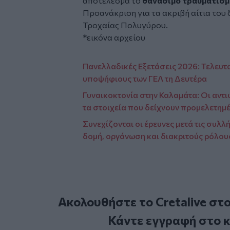
αποτέλεσμα το
θανάσιμο τραυματισ
Προανάκριση για τα ακριβή αίτια του
Τροχαίας Πολυγύρου.
*εικόνα αρχείου
Πανελλαδικές Εξετάσεις 2026: Τελευτα
υποψήφιους των ΓΕΛ τη Δευτέρα
Γυναικοκτονία στην Καλαμάτα: Οι αντι
τα στοιχεία που δείχνουν προμελετημ
Συνεχίζονται οι έρευνες μετά τις συ
δομή, οργάνωση και διακριτούς ρόλου
Ακολουθήστε το Cretalive στ
Κάντε εγγραφή στο 