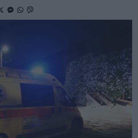
book
witter
Messenger
Whatsapp
Viber