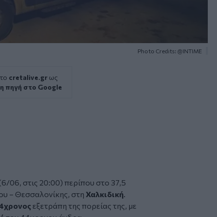
Photo Credits: @ΙΝΤΙΜΕ
 το
cretalive.gr
ως
η πηγή στο Google
6/06, στις 20:00) περίπου στο 37,5
ου – Θεσσαλονίκης, στη
Χαλκιδική
.
4χρονος
εξετράπη της πορείας της, με