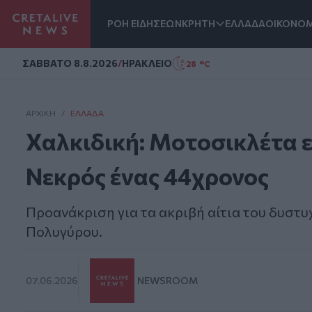
ΡΟΗ ΕΙΔΗΣΕΩΝ
ΚΡΗΤΗ
ΕΛΛΑΔΑ
ΟΙΚΟΝΟΜ
Homepage
ΣAΒΒΑΤΟ 8.8.2026
/
ΗΡΑΚΛΕΙΟ
28 °C
ΑΡΧΙΚΗ
/
ΕΛΛΆΔΑ
Χαλκιδική: Μοτοσικλέτα ε
Νεκρός ένας 44χρονος
Προανάκριση για τα ακριβή αίτια του δυστυ
Πολυγύρου.
07.06.2026
NEWSROOM