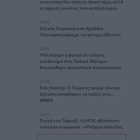
κουνούπια δεν είναι το γλυκό αίμα, αλλά
οι χημικές ενώσεις που εκπέμπουμε»
00:31
Σητεία: Πυρκαγιά στα Αχλάδια -
Ολονύχτια μάχη με τις φλόγες (Βίντεο)
23:55
Υπό έλεγχο η φωτιά σε ισόγειο
κατάστημα στο Παλαιό Φάληρο -
Εκκενώθηκε προληπτικά πολυκατοικία
23:38
Ενές Καντέρ: Ο Τούρκος πρώην σέντερ
δηλώνει υποψήφιος να παίξει στο...
WNBA
23:31
Στενά του Ορμούζ: Οι ΗΠΑ «βλέπουν»
σύντομα συμφωνία - «Υπάρχει πρόοδος
μεταξύ Ιράν και Ομάν»