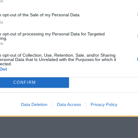
In
o opt-out of the Sale of my Personal Data.
In
ιό Φάληρο - Εκκενώθηκε προληπτικά πολυκατοικία
Σοκαριστικά στοιχεία άφησε πίσω της η μέγα-πυρκαγιά 
ΕΛΛAΔΑ
23:27
 κατάστημα στο Παλαιό Φάληρο - Εκκενώθηκε προληπτικά πο
Σοκαριστικά στοιχεία άφησε πίσω τ
Σοκαριστικά στοιχεία άφησε
to opt-out of processing my Personal Data for Targeted
πίσω της η μέγα-πυρκαγιά στην
ing.
Αττικοβοιωτία
In
o opt-out of Collection, Use, Retention, Sale, and/or Sharing
ersonal Data that Is Unrelated with the Purposes for which it
lected.
Out
ν στελέχη: «Συνεχής εσωστρέφεια και τραγικά επικοινωνι
Λαμία: Απατεώνες άρπαξαν μεγάλο χρηματικό ποσό από
ΕΛΛAΔΑ
21:39
ού-Γρατσία από πρώην στελέχη: «Συνεχής εσωστρέφεια και 
Λαμία: Απατεώνες άρπαξαν μεγάλο 
Λαμία: Απατεώνες άρπαξαν
μεγάλο χρηματικό ποσό από
CONFIRM
ηλικιωμένη
Data Deletion
Data Access
Privacy Policy