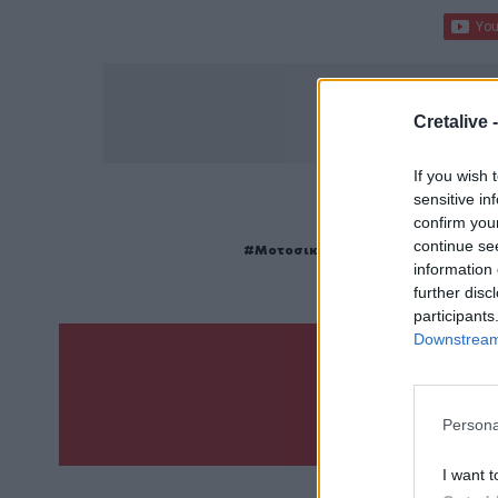
Cretalive 
If you wish 
sensitive in
confirm you
ΣΧΕΤ
continue se
Μοτοσικλέτα
Νεκρός
Θάνατος
information 
further disc
participants
Downstream 
Γίνε ο ρεπόρτ
ΣΤΕΊΛΕ 
Persona
I want t