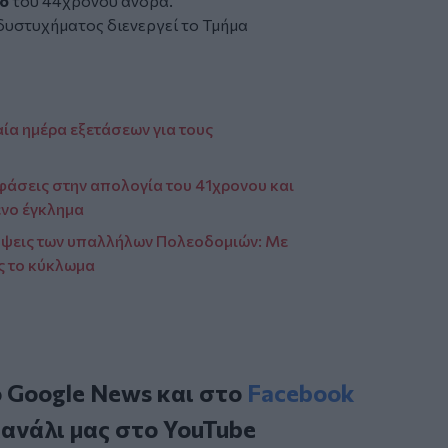
μό
του 44χρονου άνδρα.
 δυστυχήματος διενεργεί το Τμήμα
ία ημέρα εξετάσεων για τους
φάσεις στην απολογία του 41χρονου και
ένο έγκλημα
λλήψεις των υπαλλήλων Πολεοδομιών: Με
ς το κύκλωμα
ο
Google News
και στο
Facebook
κανάλι μας στο
YouTube