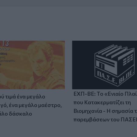
ΕΧΠ-ΒΕ: Το «Ενιαίο Πλα
ύ τιμά ένα μεγάλο
που Κατακερματίζει τη
γό, ένα μεγάλο μαέστρο,
Βιομηχανία - Η σημασία 
άλο δάσκαλο
παρεμβάσεων του ΠΑΣΕ