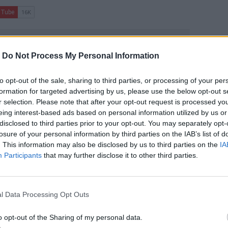
-
Do Not Process My Personal Information
to opt-out of the sale, sharing to third parties, or processing of your per
formation for targeted advertising by us, please use the below opt-out s
r selection. Please note that after your opt-out request is processed y
ΙΚΆ TAGS
eing interest-based ads based on personal information utilized by us or
Χαλκιδική
Τροχαίο Δυστύχημα
Τροχαίο
disclosed to third parties prior to your opt-out. You may separately opt-
losure of your personal information by third parties on the IAB’s list of
. This information may also be disclosed by us to third parties on the
IA
Participants
that may further disclose it to other third parties.
ερ του CRETALIVE
ΤΗΝ ΕΊΔΗΣΗ
l Data Processing Opt Outs
o opt-out of the Sharing of my personal data.