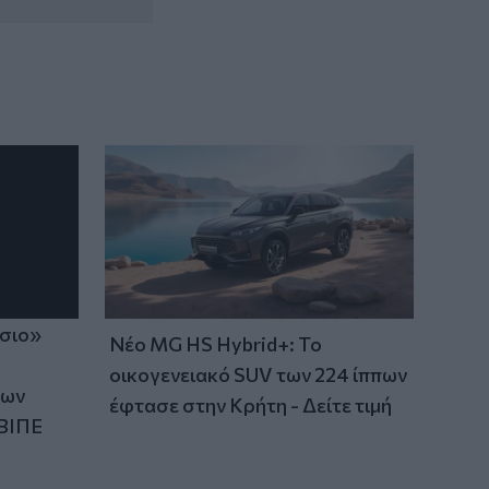
21:31
Μεταναστευτικό: Σύλληψη 18χρονου
διακινητή για την "καραβιά" στον
Τσούτσουρα
21:11
Δημοπρατείται η μπάλα των ιστορικών
γκολ του Μαραντόνα επί της Αγγλίας
στο Μουντιάλ 1986
ίσιο»
Νέο MG HS Hybrid+: Το
οικογενειακό SUV των 224 ίππων
των
έφτασε στην Κρήτη - Δείτε τιμή
ΒΙΠΕ