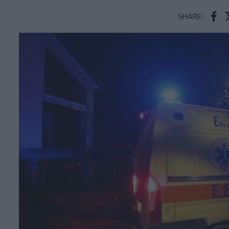
SHARE:
Face
T