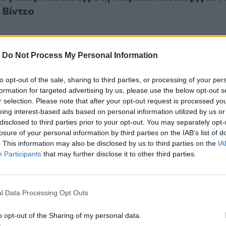
 Βίντεο
-
Do Not Process My Personal Information
to opt-out of the sale, sharing to third parties, or processing of your per
ός σε πηγάδι βρέθηκε 52χρονος
6
formation for targeted advertising by us, please use the below opt-out s
εκρός σε πηγάδι βρέθηκε 52χρονος
r selection. Please note that after your opt-out request is processed y
eing interest-based ads based on personal information utilized by us or
disclosed to third parties prior to your opt-out. You may separately opt-
losure of your personal information by third parties on the IAB’s list of
. This information may also be disclosed by us to third parties on the
IA
Participants
that may further disclose it to other third parties.
ανιά: 88χρονος έβαλε τέλος στη ζωή του
l Data Processing Opt Outs
α Χανιά: 88χρονος έβαλε τέλος στη ζωή του
o opt-out of the Sharing of my personal data.