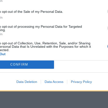
In
o opt-out of the Sale of my Personal Data.
In
to opt-out of processing my Personal Data for Targeted
ing.
εχνία στα Χανιά: Υπέκυψε μετά από 13 ημέρες ο 77χρονος εγ
In
ιοτεχνία στα Χανιά: Υπέκυψε μετά από 13 ημέρε
γκαυματίας
o opt-out of Collection, Use, Retention, Sale, and/or Sharing
ersonal Data that Is Unrelated with the Purposes for which it
lected.
Out
CONFIRM
λληνοαλβανικά σύνορα: Νεκρός 20χρονος από τη Χιλή
6
Data Deletion
Data Access
Privacy Policy
τα ελληνοαλβανικά σύνορα: Νεκρός 20χρονος