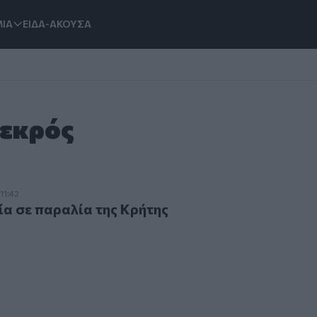
ΙΑ
ΕΙΔΑ-ΑΚΟΥΣΑ
Νεκρός
ε παραλία της Κρήτης
11:42
α σε παραλία της Κρήτης