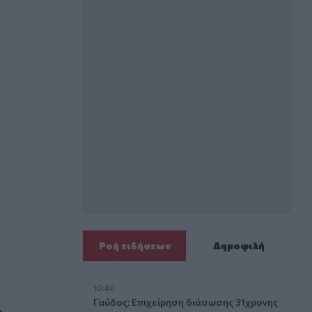
ο τιμόνι
Ροή ειδήσεων
Δημοφιλή
10:40
υνο
Γαύδος: Επιχείρηση διάσωσης 31χρονης
ο