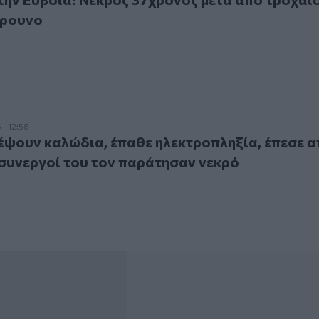
ύρουνο
υν καλώδια, έπαθε ηλεκτροπληξία, έπεσε από ύψος και οι σ
- 12:58
έψουν καλώδια, έπαθε ηλεκτροπληξία, έπεσε 
 συνεργοί του τον παράτησαν νεκρό