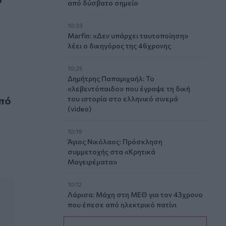
από δύσβατο σημείο
10:33
Marfin: «Δεν υπάρχει ταυτοποίηση»
λέει ο δικηγόρος της 46χρονης
10:25
Δημήτρης Παπαμιχαήλ: Το
«λεβεντόπαιδο» που έγραψε τη δική
υνεργοί του τον παράτησαν νεκρό
από
του ιστορία στο ελληνικό σινεμά
(video)
10:19
Άγιος Νικόλαος: Πρόσκληση
συμμετοχής στα «Κρητικά
Μαγειρέματα»
10:12
Λάρισα: Μάχη στη ΜΕΘ για τον 43χρονο
που έπεσε από ηλεκτρικό πατίνι