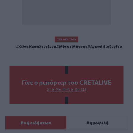
ΣΧΕΤΙΚΆ TAGS
Όλγα Κεφαλογιάννη
Μίνως Μάτσας
Αγωγή διαζυγίου
Γίνε ο ρεπόρτερ του CRETALIVE
ΣΤΕΊΛΕ ΤΗΝ ΕΊΔΗΣΗ
Ροή ειδήσεων
Δημοφιλή