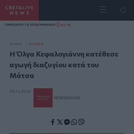
Homepage
/
31 °C
ΠΑΡΑΣΚΕΥΗ 7.8.2026
ΗΡΑΚΛΕΙΟ
ΑΡΧΙΚΗ
/
ΕΛΛΆΔΑ
Η Όλγα Κεφαλογιάννη κατέθεσε
αγωγή διαζυγίου κατά του
Μάτσα
04.12.2024
NEWSROOM
Facebook
Twitter
Messenger
Whatsapp
Viber