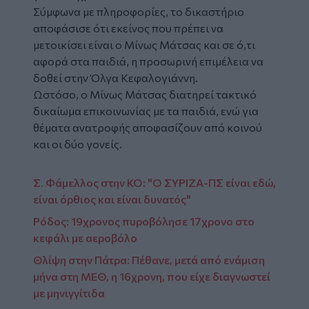
Σύμφωνα με πληροφορίες, το δικαστήριο
αποφάσισε ότι εκείνος που πρέπει να
μετοικίσει είναι ο Μίνως Μάτσας και σε ό,τι
αφορά στα παιδιά, η προσωρινή επιμέλεια να
δοθεί στην Όλγα Κεφαλογιάννη.
Ωστόσο, ο Μίνως Μάτσας διατηρεί τακτικό
δικαίωμα επικοινωνίας με τα παιδιά, ενώ για
θέματα ανατροφής αποφασίζουν από κοινού
και οι δύο γονείς.
Σ. Φάμελλος στην ΚΟ: "Ο ΣΥΡΙΖΑ-ΠΣ είναι εδώ,
είναι όρθιος και είναι δυνατός"
Ρόδος: 19χρονος πυροβόλησε 17χρονο στο
κεφάλι με αεροβόλο
Θλίψη στην Πάτρα: Πέθανε, μετά από ενάμιση
μήνα στη ΜΕΘ, η 16χρονη, που είχε διαγνωστεί
με μηνιγγίτιδα