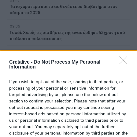
Τα ισχυρότερα και τα ασθενέστερα διαβατήρια στον
κόσμο το 2026
09:36
Γουδί: Χωρίς τις αισθήσεις της ανασύρθηκε 53χρονη από
ακάλυπτο πολυκατοικίας
09:35
Διορισμοί εκπαιδευτικών: Δεν καλύπτουν ούτε τις
Cretalive -
Do Not Process My Personal
συνταξιοδοτήσεις- Ελάχιστες οι θέσεις στο Ηράκλειο
Information
09:28
If you wish to opt-out of the sale, sharing to third parties, or
Σέρρες: Δύο νεκροί μετά από μετωπική σύγκρουση ΙΧ με
processing of your personal or sensitive information for
φορτηγό στην Παλαιοκώμη
targeted advertising by us, please use the below opt-out
section to confirm your selection. Please note that after your
09:13
opt-out request is processed you may continue seeing
Μακελειό σε σχολείο στην Ταϊλάνδη: Στους 7 οι νεκροί
interest-based ads based on personal information utilized by
us or personal information disclosed to third parties prior to
09:00
your opt-out. You may separately opt-out of the further
ΗΠΑ: Ένας νεκρός από τις πυρκαγιές στην Καλιφόρνια
disclosure of your personal information by third parties on the