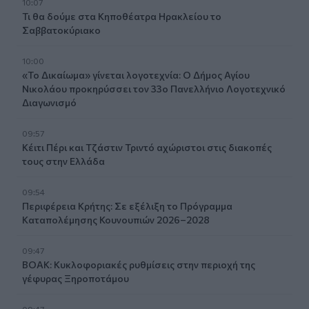
10:07
Τι θα δούμε στα Κηποθέατρα Ηρακλείου το
Σαββατοκύριακο
10:00
«Το Δικαίωμα» γίνεται λογοτεχνία: Ο Δήμος Αγίου
Νικολάου προκηρύσσει τον 33ο Πανελλήνιο Λογοτεχνικό
Διαγωνισμό
09:57
Κέιτι Πέρι και Τζάστιν Τριντό αχώριστοι στις διακοπές
τους στην Ελλάδα
09:54
Περιφέρεια Κρήτης: Σε εξέλιξη το Πρόγραμμα
Καταπολέμησης Κουνουπιών 2026–2028
09:47
ΒΟΑΚ: Κυκλοφοριακές ρυθμίσεις στην περιοχή της
γέφυρας Ξηροποτάμου
09:47