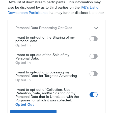
IAB’s list of downstream participants. This information may
09:00
also be disclosed by us to third parties on the
IAB’s List of
Η νέα εποχή της επιχειρηματικής χρηματοδότησης και η
Downstream Participants
that may further disclose it to other
αξία των συνεργειών
third parties.
08:54
Personal Data Processing Opt Outs
Το Αβδού τιμά ένα μεγάλο δημιουργό, ένα μεγάλο
μαέστρο, ένα μεγάλο δάσκαλο
I want to opt-out of the Sharing of my
personal data.
Opted In
08:50
Αίγιο: Νεκρός 52χρονος οδηγός λεωφορείου, υπέστη
I want to opt-out of the Sale of my
Personal Data.
καρδιακό επεισόδιο στο τιμόνι
Opted In
08:41
I want to opt-out of processing my
Σίντνεϊ Τάουλ: Πέθανε σε ηλικία 26 ετών η σταρ του
Personal Data for Targeted Advertising.
Opted In
TikTok
I want to opt-out of Collection, Use,
Retention, Sale, and/or Sharing of my
ΠΕΡΙΣΣΟΤΕΡΑ
Personal Data that Is Unrelated with the
Purposes for which it was collected.
Opted Out