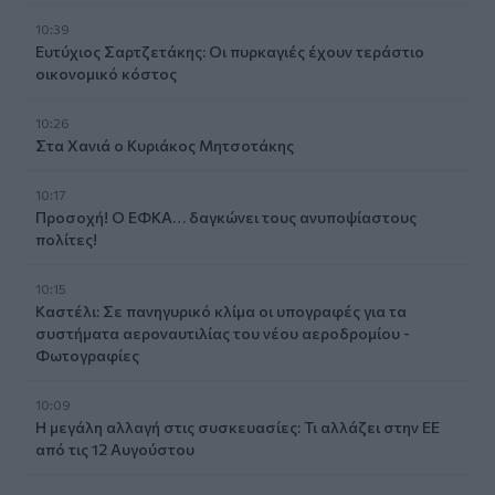
10:39
Ευτύχιος Σαρτζετάκης: Οι πυρκαγιές έχουν τεράστιο
οικονομικό κόστος
10:26
Στα Χανιά ο Κυριάκος Μητσοτάκης
10:17
Προσοχή! Ο ΕΦΚΑ… δαγκώνει τους ανυποψίαστους
πολίτες!
10:15
Καστέλι: Σε πανηγυρικό κλίμα οι υπογραφές για τα
συστήματα αεροναυτιλίας του νέου αεροδρομίου -
Φωτογραφίες
10:09
Η μεγάλη αλλαγή στις συσκευασίες: Τι αλλάζει στην ΕΕ
από τις 12 Αυγούστου