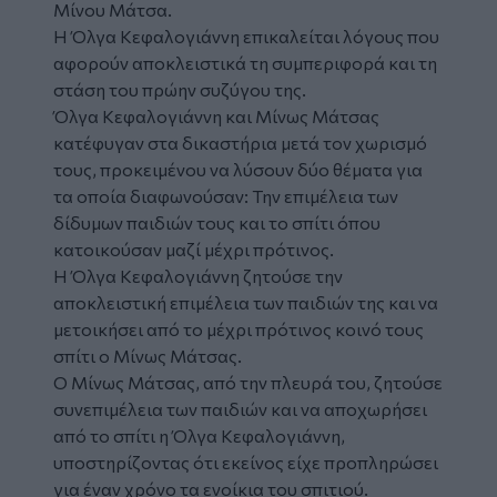
Μίνου Μάτσα.
Η Όλγα Κεφαλογιάννη επικαλείται λόγους που
αφορούν αποκλειστικά τη συμπεριφορά και τη
στάση του πρώην συζύγου της.
Όλγα Κεφαλογιάννη και Μίνως Μάτσας
κατέφυγαν στα δικαστήρια μετά τον χωρισμό
τους, προκειμένου να λύσουν δύο θέματα για
τα οποία διαφωνούσαν: Την επιμέλεια των
δίδυμων παιδιών τους και το σπίτι όπου
κατοικούσαν μαζί μέχρι πρότινος.
Η Όλγα Κεφαλογιάννη ζητούσε την
αποκλειστική επιμέλεια των παιδιών της και να
μετοικήσει από το μέχρι πρότινος κοινό τους
σπίτι ο Μίνως Μάτσας.
Ο Μίνως Μάτσας, από την πλευρά του, ζητούσε
συνεπιμέλεια των παιδιών και να αποχωρήσει
από το σπίτι η Όλγα Κεφαλογιάννη,
υποστηρίζοντας ότι εκείνος είχε προπληρώσει
για έναν χρόνο τα ενοίκια του σπιτιού.