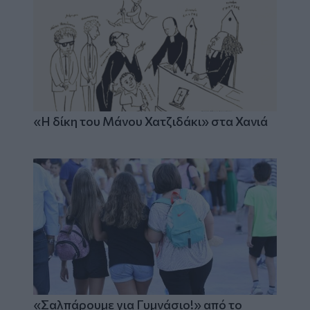
«Η δίκη του Μάνου Χατζιδάκι» στα Χανιά
«Σαλπάρουμε για Γυμνάσιο!» από το