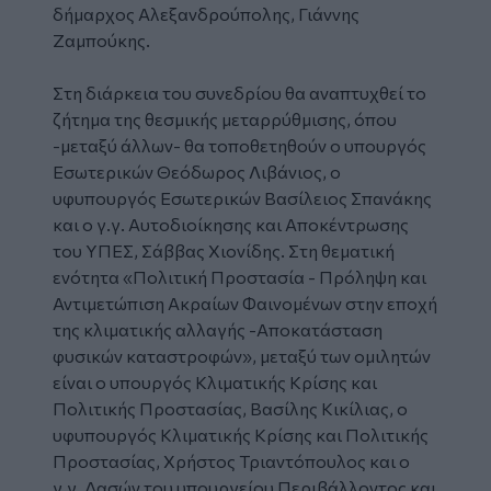
δήμαρχος Αλεξανδρούπολης, Γιάννης
Ζαμπούκης.
Στη διάρκεια του συνεδρίου θα αναπτυχθεί το
ζήτημα της θεσμικής μεταρρύθμισης, όπου
-μεταξύ άλλων- θα τοποθετηθούν ο υπουργός
Εσωτερικών Θεόδωρος Λιβάνιος, ο
υφυπουργός Εσωτερικών Βασίλειος Σπανάκης
και ο γ.γ. Αυτοδιοίκησης και Αποκέντρωσης
του ΥΠΕΣ, Σάββας Χιονίδης. Στη θεματική
ενότητα «Πολιτική Προστασία - Πρόληψη και
Αντιμετώπιση Ακραίων Φαινομένων στην εποχή
της κλιματικής αλλαγής -Αποκατάσταση
φυσικών καταστροφών», μεταξύ των ομιλητών
είναι ο υπουργός Κλιματικής Κρίσης και
Πολιτικής Προστασίας, Βασίλης Κικίλιας, ο
υφυπουργός Κλιματικής Κρίσης και Πολιτικής
Προστασίας, Χρήστος Τριαντόπουλος και ο
γ.γ. Δασών του υπουργείου Περιβάλλοντος και