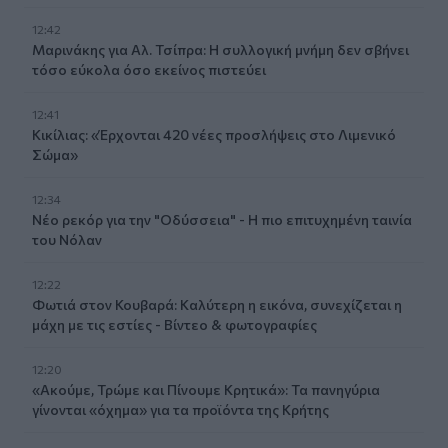
12:42
Μαρινάκης για Αλ. Τσίπρα: Η συλλογική μνήμη δεν σβήνει
τόσο εύκολα όσο εκείνος πιστεύει
12:41
Κικίλιας: «Έρχονται 420 νέες προσλήψεις στο Λιμενικό
Σώμα»
12:34
Νέο ρεκόρ για την "Οδύσσεια" - Η πιο επιτυχημένη ταινία
του Νόλαν
12:22
Φωτιά στον Κουβαρά: Καλύτερη η εικόνα, συνεχίζεται η
μάχη με τις εστίες - Βίντεο & φωτογραφίες
12:20
«Ακούμε, Τρώμε και Πίνουμε Κρητικά»: Τα πανηγύρια
γίνονται «όχημα» για τα προϊόντα της Κρήτης