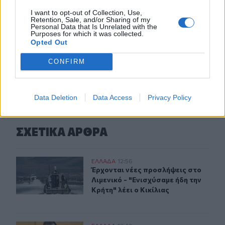
I want to opt-out of Collection, Use,
11:22
Retention, Sale, and/or Sharing of my
Χανιά: Μάχη με τα κύματα για τη διάσωση γυναίκας στον
Personal Data that Is Unrelated with the
Καβρό - Συγκλονιστικό βίντεο
Purposes for which it was collected.
Opted Out
CONFIRM
ΠΕΡΙΣΣΟΤΕΡΑ
Data Deletion
Data Access
Privacy Policy
ΣΧΕΤΙΚA AΡΘΡΑ
Κικίλιας: Έρχονται νέες προσλήψεις στο Λιμενικό - Ενι
ΕΛΛAΔΑ
12:56
Έρχονται νέες προσλήψεις στο Λιμεν
Έρχονται νέες προσλήψεις στο
Λιμενικό - "Ενισχύσαμε ήδη την
Κρήτη" λέει ο Κικίλιας