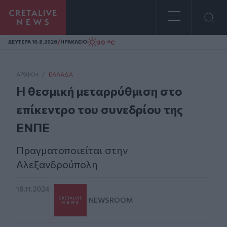
Homepage
/
30 °C
ΔΕΥΤΕΡΑ 10.8.2026
ΗΡΑΚΛΕΙΟ
ΑΡΧΙΚΗ
/
ΕΛΛΆΔΑ
Η θεσμική μεταρρύθμιση στο
επίκεντρο του συνεδρίου της
ΕΝΠΕ
Πραγματοποιείται στην
Αλεξανδρούπολη
18.11.2024
NEWSROOM