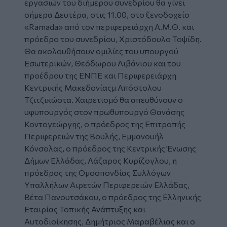
εργασιών του διήμερου συνεδρίου θα γίνει
σήμερα Δευτέρα, στις 11.00, στο ξενοδοχείο
«Ramada» από τον περιφερειάρχη Α.Μ.Θ. και
πρόεδρο του συνεδρίου, Χριστόδουλο Τοψίδη.
Θα ακολουθήσουν ομιλίες του υπουργού
Εσωτερικών, Θεόδωρου Λιβάνιου και του
προέδρου της ΕΝΠΕ και Περιφερειάρχη
Κεντρικής Μακεδονίαςμ Απόστολου
Τζιτζικώστα. Χαιρετισμό θα απευθύνουν ο
υφυπουργός στον πρωθυπουργό Θανάσης
Κοντογεώργης, ο πρόεδρος της Επιτροπής
Περιφερειών της Βουλής, Εμμανουήλ
Κόνσολας, ο πρόεδρος της Κεντρικής Ένωσης
Δήμων Ελλάδας, Λάζαρος Κυρίζογλου, η
πρόεδρος της Ομοσπονδίας Συλλόγων
Υπαλλήλων Αιρετών Περιφερειών Ελλάδας,
Βέτα Πανουτσάκου, ο πρόεδρος της Ελληνικής
Εταιρίας Τοπικής Ανάπτυξης και
Αυτοδιοίκησης, Δημήτριος Μαραβέλιας και ο