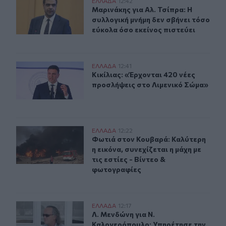
Μαρινάκης για Αλ. Τσίπρα: Η συλλογική μνήμη δεν σβήνε
ΕΛΛAΔΑ
12:42
Μαρινάκης για Αλ. Τσίπρα: Η συλλογ
Μαρινάκης για Αλ. Τσίπρα: Η
συλλογική μνήμη δεν σβήνει τόσο
εύκολα όσο εκείνος πιστεύει
Κικίλιας: «Έρχονται 420 νέες προσλήψεις στο Λιμενικό
ΕΛΛAΔΑ
12:41
Κικίλιας: «Έρχονται 420 νέες προσ
Κικίλιας: «Έρχονται 420 νέες
προσλήψεις στο Λιμενικό Σώμα»
Φωτιά στον Κουβαρά: Καλύτερη η εικόνα, συνεχίζεται η 
ΕΛΛAΔΑ
12:22
Φωτιά στον Κουβαρά: Καλύτερη η εικ
Φωτιά στον Κουβαρά: Καλύτερη
η εικόνα, συνεχίζεται η μάχη με
τις εστίες - Βίντεο &
φωτογραφίες
Λ. Μενδώνη για Ν. Καλογερόπουλο: Υπηρέτησε την τέχνη
ΕΛΛAΔΑ
12:17
Λ. Μενδώνη για Ν. Καλογερόπουλο: 
Λ. Μενδώνη για Ν.
Καλογερόπουλο: Υπηρέτησε την