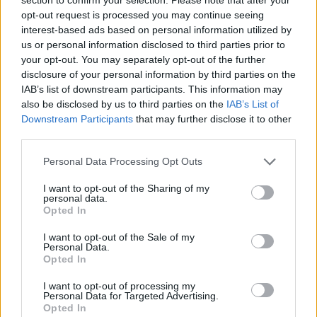
Σητεία: Ο Λευτέρης Σουλτάτος και η Βάσω Λασκαράκη
opt-out request is processed you may continue seeing
συναντούν τις « Χρυσοχέρες»
interest-based ads based on personal information utilized by
us or personal information disclosed to third parties prior to
11:45
your opt-out. You may separately opt-out of the further
Εκδήλωση τιμής και μνήμης για τους 35 Εθνομάρτυρες στο
disclosure of your personal information by third parties on the
Σάρχο
IAB’s list of downstream participants. This information may
also be disclosed by us to third parties on the
IAB’s List of
11:42
Downstream Participants
that may further disclose it to other
Forbes: Οι καλύτεροι προορισμοί για συνταξιοδότηση
third parties.
στο εξωτερικό το 2026 - Τι γράφει για την Ελλάδα
Personal Data Processing Opt Outs
11:34
Χανιά: Η παράδοση ζωντανεύει στους δρόμους των
I want to opt-out of the Sharing of my
Χανίων
personal data.
Opted In
11:30
I want to opt-out of the Sale of my
Μήλος: 33χρονος τουρίστας... εγκλωβίστηκε σε βράχο 20
Personal Data.
μέτρων και τον διέσωσε το Λιμενικό τα ξημερώματα
Opted In
I want to opt-out of processing my
11:28
Personal Data for Targeted Advertising.
«Η δίκη του Μάνου Χατζιδάκι» στα Χανιά
Opted In