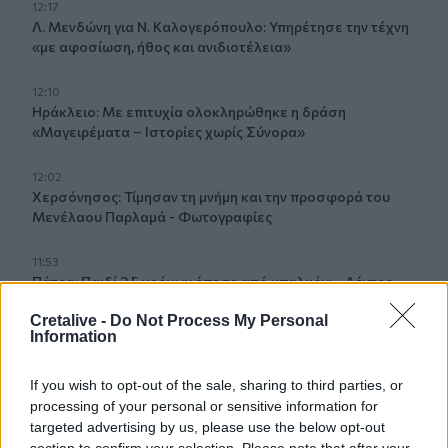
12:17
Λ. Μενδώνη για Ν. Καλογερόπουλο: Υπηρέτησε την τέχνη
«με αφοσίωση, ήθος και ανιδιοτέλεια»
12:10
Ηράκλειο: Με επιτυχία ολοκληρώθηκε η δράση
«Μαγειρέματα – Ιστορίες χωρίς Σύνορα»
12:02
Χερσόνησος: Τίμησαν τη μνήμη και την προσφορά του
Μενέλαου Παρλαμά - Φωτογραφίες
11:53
Πάτρα: Παιδί 2,5 χρόνων έπεσε από μπαλκόνι - Δέντρο
του έσωσε τη ζωή
Cretalive -
Do Not Process My Personal
Information
11:50
Ηράκλειο: Στο επίκεντρο έργα, Βικελαία και «έξυπνη
If you wish to opt-out of the sale, sharing to third parties, or
πόλη» στη Δημοτική Επιτροπή
processing of your personal or sensitive information for
targeted advertising by us, please use the below opt-out
11:49
section to confirm your selection. Please note that after your