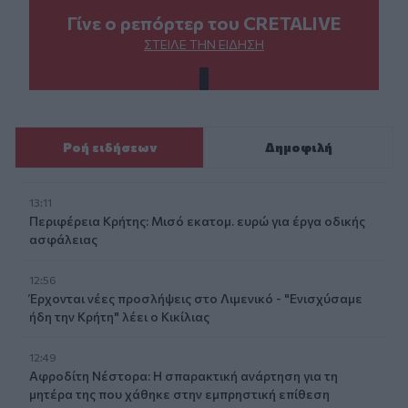
Γίνε ο ρεπόρτερ του CRETALIVE
ΣΤΕΊΛΕ ΤΗΝ ΕΊΔΗΣΗ
Ροή ειδήσεων
Δημοφιλή
13:11
Περιφέρεια Κρήτης: Μισό εκατομ. ευρώ για έργα οδικής
ασφάλειας
12:56
Έρχονται νέες προσλήψεις στο Λιμενικό - "Ενισχύσαμε
ήδη την Κρήτη" λέει ο Κικίλιας
12:49
Αφροδίτη Νέστορα: Η σπαρακτική ανάρτηση για τη
μητέρα της που χάθηκε στην εμπρηστική επίθεση