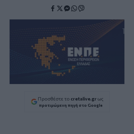
Facebook
Twitter
Messenger
Whatsapp
Viber
Προσθέστε το
cretalive.gr
ως
προτιμώμενη πηγή στο Google