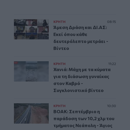
ΚΡΗΤΗ
08:15
Άμεση Δράση και ΔΙ.ΑΣ:
Εκεί όπου κάθε
δευτερόλεπτο μετράει -
Βίντεο
ΚΡΗΤΗ
11:22
Χανιά: Μάχη με τα κύματα
για τη διάσωση γυναίκας
στον Καβρό -
Συγκλονιστικό βίντεο
ΚΡΗΤΗ
10:30
ΒΟΑΚ: Σεπτέμβριο η
παράδοση των 10,2 χλμ του
τμήματος Νεάπολη - Άγιος