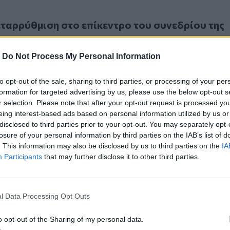
ρρύθμιση στο επίκεντρο του συνεδρίου της ΕΝΠΕ
εταρρύθμιση στο επίκεντρο του συνεδρίου της
-
Do Not Process My Personal Information
to opt-out of the sale, sharing to third parties, or processing of your per
formation for targeted advertising by us, please use the below opt-out s
r selection. Please note that after your opt-out request is processed y
eing interest-based ads based on personal information utilized by us or
Επανεξελέγη ομόφωνα πρόεδρος της Ένωσης Περιφερειών Ε
disclosed to third parties prior to your opt-out. You may separately opt-
ας: Επανεξελέγη ομόφωνα πρόεδρος της Ένωση
losure of your personal information by third parties on the IAB’s list of
ν Ελλάδας
. This information may also be disclosed by us to third parties on the
IA
Participants
that may further disclose it to other third parties.
l Data Processing Opt Outs
o opt-out of the Sharing of my personal data.
… στην Περιφέρεια Κρήτης!
.2024
5-1… στην Περιφέρεια Κρήτης!