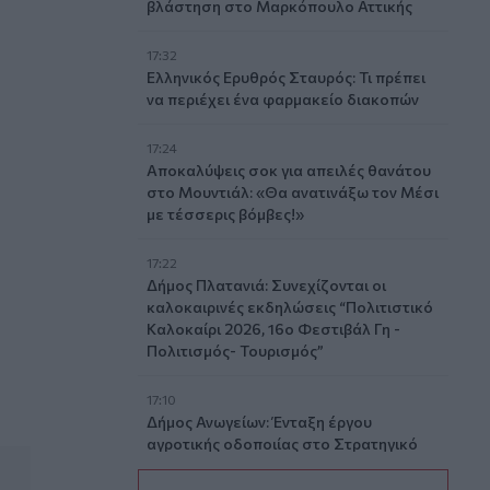
βλάστηση στο Μαρκόπουλο Αττικής
 τροφίμων
17:32
Ελληνικός Ερυθρός Σταυρός: Τι πρέπει
να περιέχει ένα φαρμακείο διακοπών
17:24
Aποκαλύψεις σοκ για απειλές θανάτου
στο Μουντιάλ: «Θα ανατινάξω τον Μέσι
με τέσσερις βόμβες!»
τάκης
17:22
Δήμος Πλατανιά: Συνεχίζονται οι
καλοκαιρινές εκδηλώσεις “Πολιτιστικό
Καλοκαίρι 2026, 16ο Φεστιβάλ Γη -
Πολιτισμός- Τουρισμός”
17:10
Δήμος Ανωγείων: Ένταξη έργου
αγροτικής οδοποιίας στο Στρατηγικό
Σχέδιο ΚΑΠ 2023–2027