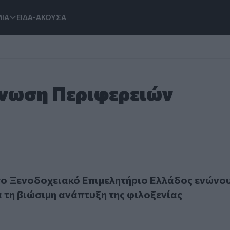
ΙΑ
ΕΙΔΑ-ΑΚΟΥΣΑ
Ένωση Περιφερειών
Ξενοδοχειακό Επιμελητήριο Ελλάδος ενώνουν δυνάμεις για τ
το Ξενοδοχειακό Επιμελητήριο Ελλάδος ενώνο
α τη βιώσιμη ανάπτυξη της φιλοξενίας