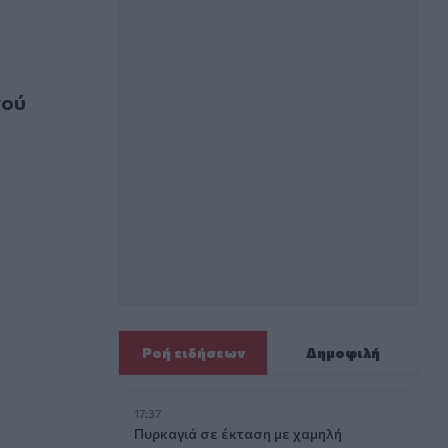
ε τους Περιφερειάρχες
γού
Ροή ειδήσεων
Δημοφιλή
17:37
Πυρκαγιά σε έκταση με χαμηλή