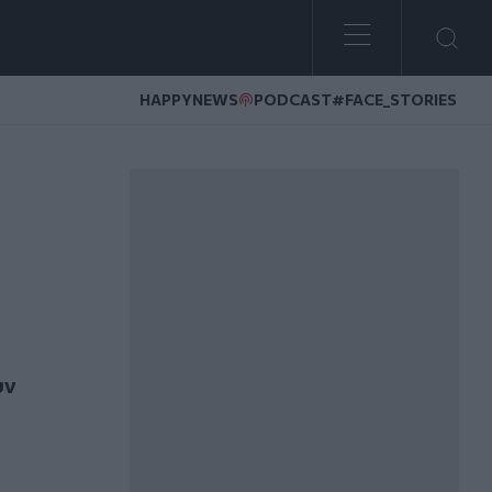
HAPPYNEWS
PODCAST
#FACE_STORIES
η βιώσιμη ανάπτυξη της φιλοξενίας
υν