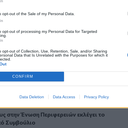
In
o opt-out of the Sale of my Personal Data.
In
to opt-out of processing my Personal Data for Targeted
ing.
In
o opt-out of Collection, Use, Retention, Sale, and/or Sharing
 8 εκπρόσωποι της Περιφέρειας Κρήτης στην Ένωση Περιφερε
ersonal Data that Is Unrelated with the Purposes for which it
 οι 8 εκπρόσωποι της Περιφέρειας Κρήτης στην
lected.
Out
φερειών
CONFIRM
Data Deletion
Data Access
Privacy Policy
ην Ένωση Περιφερειών εκλέγει το Περιφερειακό Συμβούλι
ς στην Ένωση Περιφερειών εκλέγει το
κό Συμβούλιο