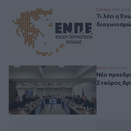
Τι λέει η Ένωσ
ΕΛΛAΔΑ
17.06.2025
Τι λέει η Έ
διαγωνισμώ
Νέο προεδρείο 
ΚΡΗΤΗ
10.01.2025
Νέο προεδρε
Σταύρος Αρ