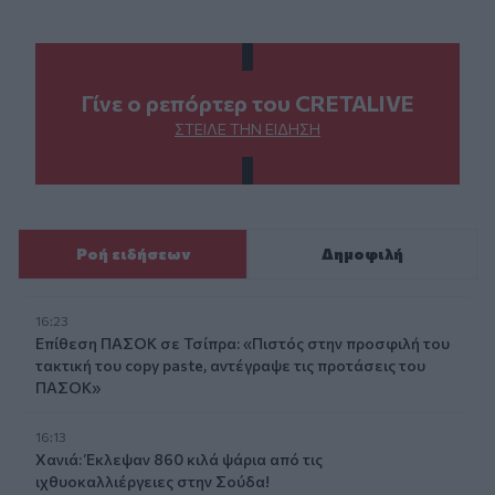
Γίνε ο ρεπόρτερ του CRETALIVE
ΣΤΕΊΛΕ ΤΗΝ ΕΊΔΗΣΗ
Ροή ειδήσεων
Δημοφιλή
16:23
Επίθεση ΠΑΣΟΚ σε Τσίπρα: «Πιστός στην προσφιλή του
τακτική του copy paste, αντέγραψε τις προτάσεις του
ΠΑΣΟΚ»
16:13
Χανιά: Έκλεψαν 860 κιλά ψάρια από τις
ιχθυοκαλλιέργειες στην Σούδα!