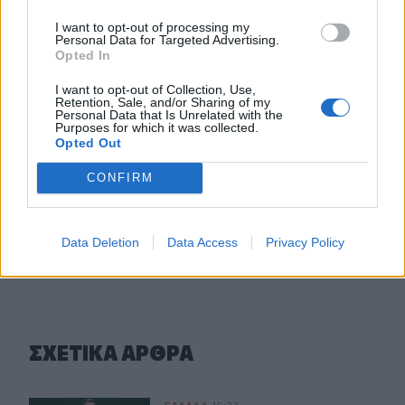
Καραμαλάκης για τα λύματα δίπλα στον Κούλε: «Το
ερώτημα είναι εάν υπάρχει ημερομηνία»
I want to opt-out of processing my
Personal Data for Targeted Advertising.
Opted In
14:28
Αγκίστρι: Ισραηλινοί τουρίστες επιτέθηκαν σε
I want to opt-out of Collection, Use,
διαδηλωτές που φώναζαν υπέρ της Παλαιστίνης (Βίντεο)
Retention, Sale, and/or Sharing of my
Personal Data that Is Unrelated with the
Purposes for which it was collected.
14:18
Opted Out
Δήμος Φαιστού: Τιμούν τους πεσόντες στο Τραχήλι
Βοριζίων
CONFIRM
ΠΕΡΙΣΣΟΤΕΡΑ
Data Deletion
Data Access
Privacy Policy
ΣΧΕΤΙΚA AΡΘΡΑ
ΕΛΛAΔΑ
16:23