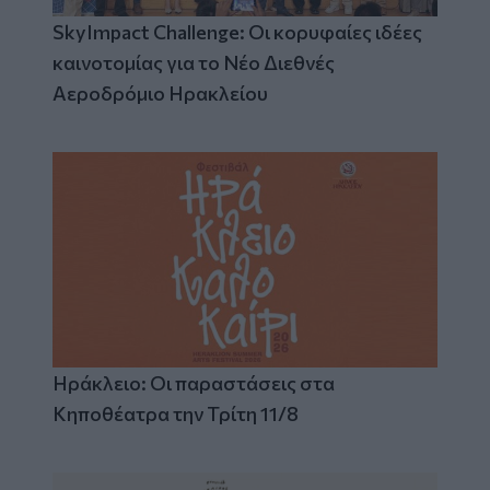
SkyImpact Challenge: Οι κορυφαίες ιδέες
καινοτομίας για το Νέο Διεθνές
Αεροδρόμιο Ηρακλείου
Ηράκλειο: Οι παραστάσεις στα
Κηποθέατρα την Τρίτη 11/8