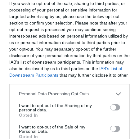
Ηράκλειο: Στα 400 μέτρα η βλάβη στη γεώτρηση των
If you wish to opt-out of the sale, sharing to third parties, or
Βασιλειών - «Αναγκαία μια τρίτη γεώτρηση»
processing of your personal or sensitive information for
targeted advertising by us, please use the below opt-out
14:56
section to confirm your selection. Please note that after your
Συνάντηση Αρναουτάκη με την Πρόεδρο της Παγκρητικής
opt-out request is processed you may continue seeing
Ομοσπονδίας Ευρώπης
interest-based ads based on personal information utilized by
us or personal information disclosed to third parties prior to
14:45
your opt-out. You may separately opt-out of the further
Αυγενάκης: Ζητά επανεξέταση του Ειδικού Χωροταξικού
disclosure of your personal information by third parties on the
για τη Βιομηχανία και την Εφοδιαστική Αλυσίδα, με
IAB’s list of downstream participants. This information may
μέριμνα για την Κρήτη
also be disclosed by us to third parties on the
IAB’s List of
Downstream Participants
that may further disclose it to other
14:38
third parties.
Νίκος Οικονομόπουλος: Τραγούδησε φορώντας
παραδοσιακό κρητικό σαρίκι! (Βίντεο)
Personal Data Processing Opt Outs
I want to opt-out of the Sharing of my
14:35
personal data.
SkyImpact Challenge: Οι κορυφαίες ιδέες καινοτομίας για
Opted In
το Νέο Διεθνές Αεροδρόμιο Ηρακλείου
I want to opt-out of the Sale of my
Personal Data.
14:29
Opted In