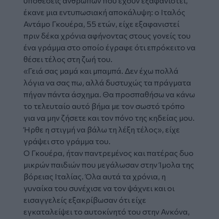
υποθέσεις ανθρώπων που έχουν εξαφανιστεί,
έκανε μια εντυπωσιακή αποκάλυψη: ο
Ιταλός
Αντάμο Γκουέρα, 55 ετών, είχε εξαφανιστεί
πριν δέκα χρόνια αφήνοντας στους γονείς του
ένα γράμμα στο οποίο έγραφε ότι επρόκειτο να
θέσει τέλος στη ζωή του.
«Γειά σας μαμά και μπαμπά. Δεν έχω πολλά
λόγια να σας πω, αλλά δυστυχώς τα πράγματα
πήγαν πάντα άσχημα. Θα προσπαθήσω να κάνω
το τελευταίο αυτό βήμα με τον σωστό τρόπο
για να μην ζήσετε και τον πόνο της κηδείας μου.
Ήρθε η στιγμή να βάλω τη λέξη τέλος», είχε
γράψει στο γράμμα του.
Ο Γκουέρα, ήταν παντρεμένος και πατέρας δυο
μικρών παιδιών που μεγάλωσαν στην Ίμολα της
βόρειας Ιταλίας. Όλα αυτά τα χρόνια, η
γυναίκα του συνέχισε να τον ψάχνει και οι
εισαγγελείς εξακρίβωσαν ότι είχε
εγκαταλείψει το αυτοκίνητό του στην Ανκόνα,