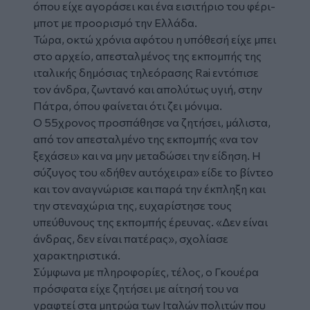
όπου είχε αγοράσει και ένα εισιτήριο του φέρι-
μποτ με προορισμό την Ελλάδα.
Τώρα, οκτώ χρόνια αφότου η υπόθεσή είχε μπει
στο αρχείο, απεσταλμένος της εκπομπής της
ιταλικής δημόσιας τηλεόρασης Rai εντόπισε
τον άνδρα, ζωντανό και απολύτως υγιή, στην
Πάτρα, όπου φαίνεται ότι ζει μόνιμα.
Ο 55χρονος προσπάθησε να ζητήσει, μάλιστα,
από τον απεσταλμένο της εκπομπής «να τον
ξεχάσει» και να μην μεταδώσει την είδηση. Η
σύζυγος του «δήθεν αυτόχειρα» είδε το βίντεο
και τον αναγνώρισε και παρά την έκπληξη και
την στεναχώρια της, ευχαρίστησε τους
υπεύθυνους της εκπομπής έρευνας. «Δεν είναι
άνδρας, δεν είναι πατέρας», σχολίασε
χαρακτηριστικά.
Σύμφωνα με πληροφορίες, τέλος, ο Γκουέρα
πρόσφατα είχε ζητήσει με αίτησή του να
γραφτεί στα μητρώα των Ιταλών πολιτών που