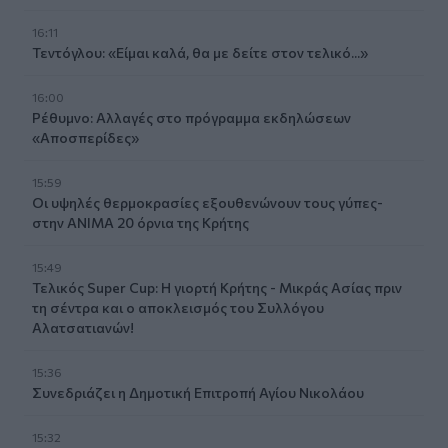
16:11
Τεντόγλου: «Είμαι καλά, θα με δείτε στον τελικό...»
16:00
Ρέθυμνο: Αλλαγές στο πρόγραμμα εκδηλώσεων
«Αποσπερίδες»
15:59
Οι υψηλές θερμοκρασίες εξουθενώνουν τους γύπες-
στην ΑΝΙΜΑ 20 όρνια της Κρήτης
15:49
Τελικός Super Cup: Η γιορτή Κρήτης - Μικράς Ασίας πριν
τη σέντρα και ο αποκλεισμός του Συλλόγου
Αλατσατιανών!
15:36
Συνεδριάζει η Δημοτική Επιτροπή Αγίου Νικολάου
15:32