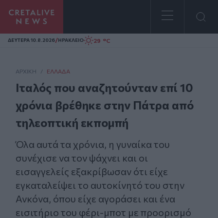
Homepage
/
29 °C
ΔΕΥΤΕΡΑ 10.8.2026
ΗΡΑΚΛΕΙΟ
ΑΡΧΙΚΗ
/
ΕΛΛΆΔΑ
Ιταλός που αναζητούνταν επί 10
χρόνια βρέθηκε στην Πάτρα από
τηλεοπτική εκπομπή
Όλα αυτά τα χρόνια, η γυναίκα του
συνέχισε να τον ψάχνει και οι
εισαγγελείς εξακρίβωσαν ότι είχε
εγκαταλείψει το αυτοκίνητό του στην
Ανκόνα, όπου είχε αγοράσει και ένα
εισιτήριο του φέρι-μποτ με προορισμό