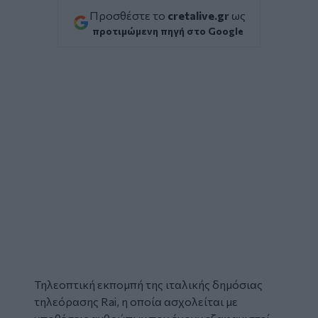
Προσθέστε το
cretalive.gr
ως
προτιμώμενη πηγή στο Google
Τηλεοπτική εκπομπή
της ιταλικής δημόσιας
τηλεόρασης Rai, η οποία ασχολείται με