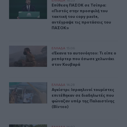
Επίθεση ΠΑΣΟΚ σε Τσίπρα: «Πιστός στην προσφιλή του 
Επίθεση ΠΑΣΟΚ σε Τσίπρα: «Πιστός
Επίθεση ΠΑΣΟΚ σε Τσίπρα:
«Πιστός στην προσφιλή του
τακτική του copy paste,
αντέγραψε τις προτάσεις του
ΠΑΣΟΚ»
«Έκανα το αυτονόητο»: Τι είπε ο ρεπόρτερ που έσωσε 
ΕΛΛAΔΑ
15:06
«Έκανα το αυτονόητο»: Τι είπε ο 
«Έκανα το αυτονόητο»: Τι είπε ο
ρεπόρτερ που έσωσε χελωνάκι
στον Κουβαρά
Αγκίστρι: Ισραηλινοί τουρίστες επιτέθηκαν σε διαδηλω
ΕΛΛAΔΑ
14:28
Αγκίστρι: Ισραηλινοί τουρίστες επ
Αγκίστρι: Ισραηλινοί τουρίστες
επιτέθηκαν σε διαδηλωτές που
φώναζαν υπέρ της Παλαιστίνης
(Βίντεο)
ΕΛΛAΔΑ
14:02