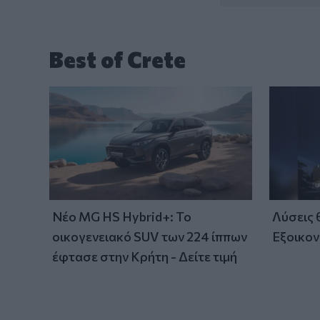
Best of Crete
Νέο MG HS Hybrid+: Το
Λύσεις
οικογενειακό SUV των 224 ίππων
Εξοικον
έφτασε στην Κρήτη - Δείτε τιμή