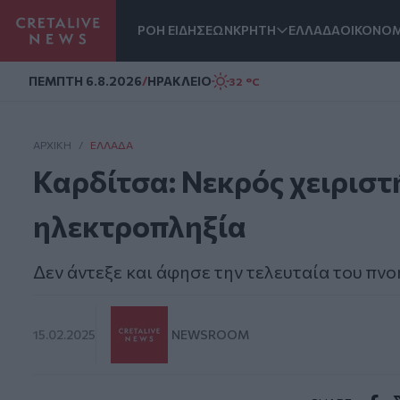
ΡΟΗ ΕΙΔΗΣΕΩΝ
ΚΡΗΤΗ
ΕΛΛΑΔΑ
ΟΙΚΟΝΟΜ
Homepage
ΠΕΜΠΤΗ 6.8.2026
/
ΗΡΑΚΛΕΙΟ
32 °C
ΑΡΧΙΚΗ
/
ΕΛΛΆΔΑ
Καρδίτσα: Νεκρός χειρισ
ηλεκτροπληξία
Δεν άντεξε και άφησε την τελευταία του πνο
15.02.2025
NEWSROOM