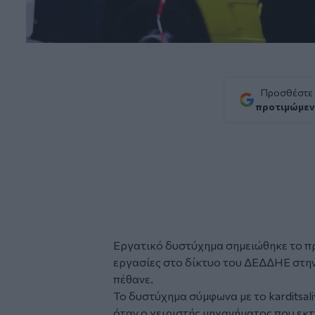
Προσθέστε
προτιμώμεν
Εργατικό δυστύχημα
σημειώθηκε το π
εργασίες στο δίκτυο του ΔΕΔΔΗΕ στη
πέθανε.
Το δυστύχημα σύμφωνα με το
karditsal
όταν ο χειριστής μηχανήματος που εκ