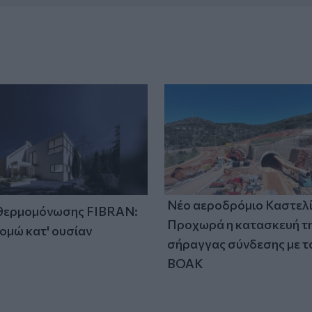
Νέο αεροδρόμιο Καστελί
 θερμομόνωσης FIBRAN:
Προχωρά η κατασκευή τ
ομώ κατ' ουσίαν
σήραγγας σύνδεσης με τ
ΒΟΑΚ