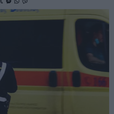
book
witter
Messenger
Whatsapp
Viber