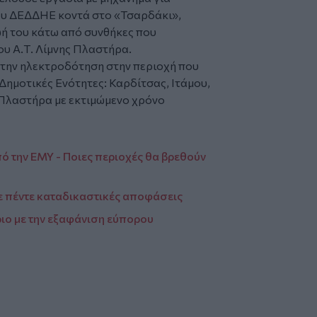
του ΔΕΔΔΗΕ κοντά στο «Τσαρδάκι»,
ωή του κάτω από συνθήκες που
ου Α.Τ. Λίμνης Πλαστήρα.
στην ηλεκτροδότηση στην περιοχή που
Δημοτικές Ενότητες: Καρδίτσας, Ιτάμου,
λαστήρα με εκτιμώμενο χρόνο
ό την ΕΜΥ - Ποιες περιοχές θα βρεθούν
 πέντε καταδικαστικές αποφάσεις
ο με την εξαφάνιση εύπορου