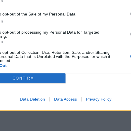
In
o opt-out of the Sale of my Personal Data.
In
to opt-out of processing my Personal Data for Targeted
ing.
In
τιπλημμυρικά έργα
Θεσσαλονίκη: Η παρατεταμένη ανομβρία απειλεί τη λι
ΕΛΛAΔΑ
09:31
έχρι Δεκέμβρη τα αντιπλημμυρικά έργα
Θεσσαλονίκη: Η παρατεταμένη ανομ
Θεσσαλονίκη: Η παρατεταμένη
o opt-out of Collection, Use, Retention, Sale, and/or Sharing
ανομβρία απειλεί τη
ersonal Data that Is Unrelated with the Purposes for which it
λιμνοθάλασσα Καλοχωρίου
lected.
Out
Σήμερα απολογείται ο 26χρονος Αφγανός για τη δολοφο
ΕΛΛAΔΑ
07:54
CONFIRM
 Λάκη Χαλκιά
Σήμερα απολογείται ο 26χρονος Αφ
Σήμερα απολογείται ο 26χρονος
Αφγανός για τη δολοφονία της
Βρετανίδας στην Κυψέλη
Data Deletion
Data Access
Privacy Policy