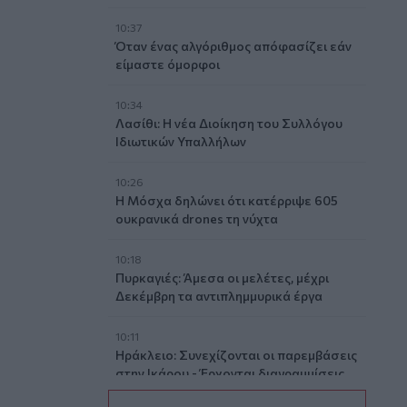
10:37
Όταν ένας αλγόριθμος απόφασίζει εάν
είμαστε όμορφοι
10:34
Λασίθι: Η νέα Διοίκηση του Συλλόγου
Ιδιωτικών Υπαλλήλων
10:26
Η Μόσχα δηλώνει ότι κατέρριψε 605
ουκρανικά drones τη νύχτα
10:18
Πυρκαγιές: Άμεσα οι μελέτες, μέχρι
Δεκέμβρη τα αντιπλημμυρικά έργα
10:11
Ηράκλειο: Συνεχίζονται οι παρεμβάσεις
στην Ικάρου - Έρχονται διαγραμμίσεις
και νέα φρεάτια