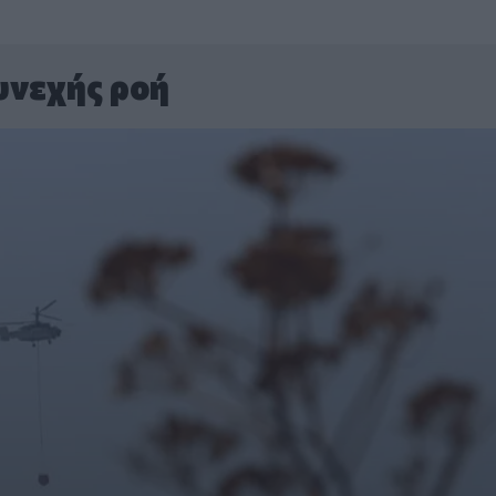
υνεχής ροή