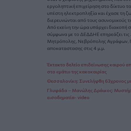
εργοληπτική επιχείρηση στο δίκτυο 
υπέστη ηλεκτροπληξία και έχασε τη ζ
διερευνώνται από τους ασυνομικούς τ
Από εκείνη την ώρα υπάρχει διακοπή 
σύμφωνα με το ΔΕΔΔΗΕ επηρεάζει τις 
Μητρόπολης, Νεβρόπολης Αγράφων, Π
αποκαταστασης στις 4 μ.μ.
Έκτακτο δελτίο επιδείνωσης καιρού απ
στο «μάτι» της κακοκαιρίας
Θεσσαλονίκη: Συνελήφθη 63χρονος με
Γλυφάδα – Μανώλης Δράικος: Μυστήρι
εισοδηματία- video