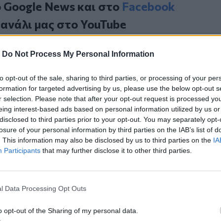
ο
Google News
και στο
Facebook
κανάλι μας στο
YouTube
-
Do Not Process My Personal Information
to opt-out of the sale, sharing to third parties, or processing of your per
formation for targeted advertising by us, please use the below opt-out s
r selection. Please note that after your opt-out request is processed y
eing interest-based ads based on personal information utilized by us or
disclosed to third parties prior to your opt-out. You may separately opt-
losure of your personal information by third parties on the IAB’s list of
ΙΚΆ TAGS
. This information may also be disclosed by us to third parties on the
IA
ατικό Δυστύχημα
Καρδίτσα
Participants
that may further disclose it to other third parties.
l Data Processing Opt Outs
ερ του CRETALIVE
o opt-out of the Sharing of my personal data.
ΤΗΝ ΕΊΔΗΣΗ