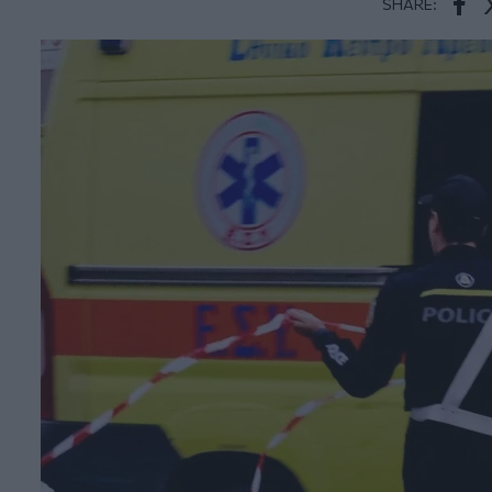
SHARE:
Face
T