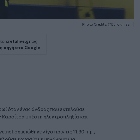
Photo Credits: @Eurokinissi
 το
cretalive.gr
ως
η πηγή στο Google
ρωί όταν ένας άνδρας που εκτελούσε
ν
Καρδίτσα
υπέστη
ηλεκτροπληξία
και
ive.net
σημειώθηκε λίγο πριν τις 11.30 π.μ.,
τελούσε εργασία με μηχάνημα για