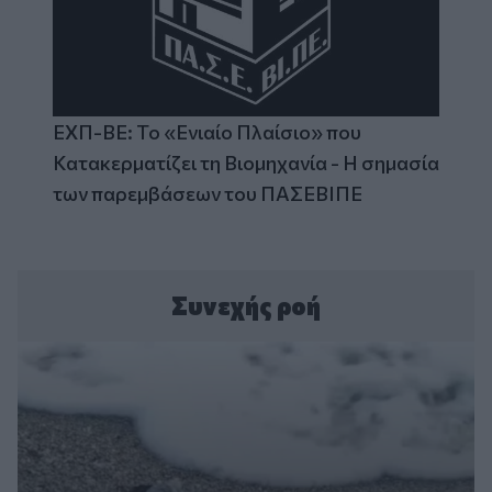
ΕΧΠ-ΒΕ: Το «Ενιαίο Πλαίσιο» που
Κατακερματίζει τη Βιομηχανία - Η σημασία
των παρεμβάσεων του ΠΑΣΕΒΙΠΕ
Συνεχής ροή