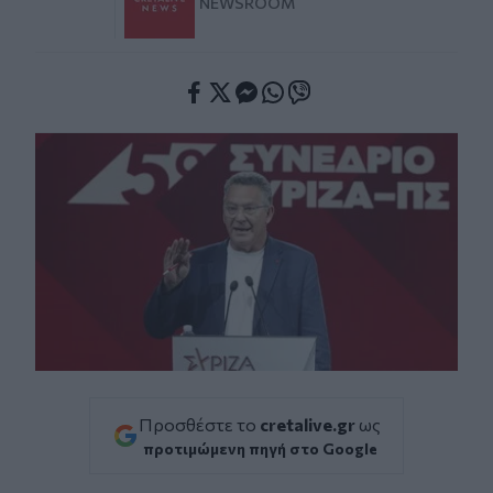
NEWSROOM
Facebook
Twitter
Messenger
Whatsapp
Viber
Προσθέστε το
cretalive.gr
ως
προτιμώμενη πηγή στο Google