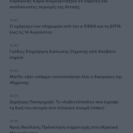
Χαρδαλιάς: Καμία ανεμογεννήτρια σε καμένες και
αναδασωτέες περιοχές της Αττικής
10:42
Ο «χάρτης» των πληρωμών από τον e-ΕΦΚΑ και τη ΔΥΠΑ
έως τις 14 Αυγούστου
10:40
Γαύδος: Επιχείρηση διάσωσης 31χρονης από δύσβατο
σημείο
10:33
Marfin: «Δεν υπάρχει ταυτοποίηση» λέει ο δικηγόρος της
46χρονης
10:25
Δημήτρης Παπαμιχαήλ: Το «λεβεντόπαιδο» που έγραψε
τη δική του ιστορία στο ελληνικό σινεμά (video)
10:19
Άγιος Νικόλαος: Πρόσκληση συμμετοχής στα «Κρητικά
Μαγειρέματα»