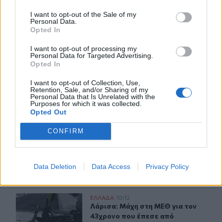
I want to opt-out of the Sale of my
Personal Data.
ΣΧΕΤΙΚA AΡΘΡΑ
Opted In
I want to opt-out of processing my
Personal Data for Targeted Advertising.
Χαρδαλιάς: Καμία ανεμογεννήτρια σε καμένες και αναδα
ΕΛΛAΔΑ
10:48
Opted In
Χαρδαλιάς: Καμία ανεμογεννήτρια σ
Χαρδαλιάς: Καμία
ανεμογεννήτρια σε καμένες και
I want to opt-out of Collection, Use,
αναδασωτέες περιοχές της
Retention, Sale, and/or Sharing of my
Personal Data that Is Unrelated with the
Αττικής
Purposes for which it was collected.
Opted Out
CONFIRM
Marfin: «Δεν υπάρχει ταυτοποίηση» λέει ο δικηγόρος τ
ΕΛΛAΔΑ
10:33
Marfin: «Δεν υπάρχει ταυτοποίηση»
Marfin: «Δεν υπάρχει
ταυτοποίηση» λέει ο δικηγόρος
της 46χρονης
Data Deletion
Data Access
Privacy Policy
Λάρισα: Μάχη στη ΜΕΘ για τον 43χρονο που έπεσε από 
ΕΛΛAΔΑ
10:12
Λάρισα: Μάχη στη ΜΕΘ για τον 43χ
Λάρισα: Μάχη στη ΜΕΘ για τον
43χρονο που έπεσε από