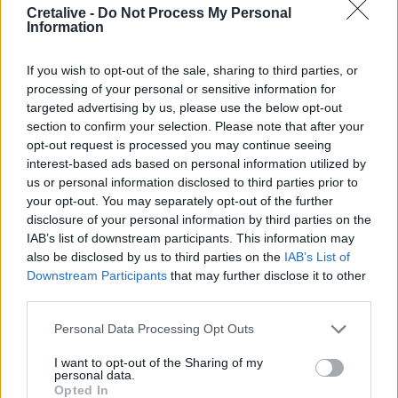
Cretalive -
Do Not Process My Personal
09:08
Information
Διευρύνεται η εθνική πρωτοβουλία για τις τιμές στο ράφι
των σούπερ μάρκετ
If you wish to opt-out of the sale, sharing to third parties, or
processing of your personal or sensitive information for
09:01
targeted advertising by us, please use the below opt-out
Όταν ο σεισμός της Κρήτης «λάβωσε» τον Φάρο της
section to confirm your selection. Please note that after your
Αλεξάνδρειας
opt-out request is processed you may continue seeing
interest-based ads based on personal information utilized by
08:55
us or personal information disclosed to third parties prior to
Νέοι ρωσικοί βομβαρδισμοί στο Κίεβο: Τρεις νεκροί,
your opt-out. You may separately opt-out of the further
μεταξύ των οποίων ένα παιδί
disclosure of your personal information by third parties on the
IAB’s list of downstream participants. This information may
08:49
also be disclosed by us to third parties on the
IAB’s List of
Μηχανολογικό: 4.700 νέα οχήματα στο Ηράκλειο -
Downstream Participants
that may further disclose it to other
Σάββατο στο γραφείο για να μην περιμένουν οι πολίτες
third parties.
Personal Data Processing Opt Outs
ΠΕΡΙΣΣΟΤΕΡΑ
I want to opt-out of the Sharing of my
personal data.
Opted In