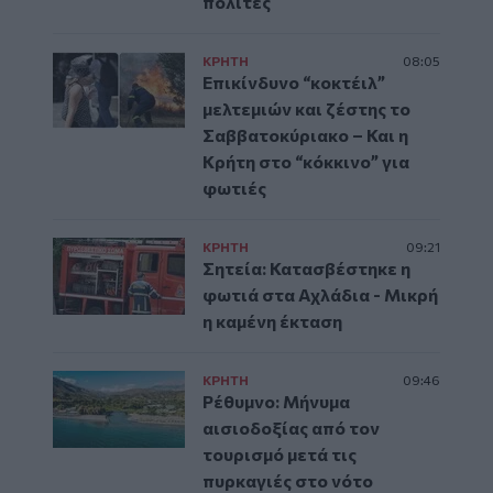
πολίτες
ΚΡΗΤΗ
08:05
Επικίνδυνο “κοκτέιλ”
μελτεμιών και ζέστης το
Σαββατοκύριακο – Και η
Κρήτη στο “κόκκινο” για
φωτιές
ΚΡΗΤΗ
09:21
Σητεία: Κατασβέστηκε η
φωτιά στα Αχλάδια - Μικρή
η καμένη έκταση
ΚΡΗΤΗ
09:46
Ρέθυμνο: Μήνυμα
αισιοδοξίας από τον
τουρισμό μετά τις
πυρκαγιές στο νότο