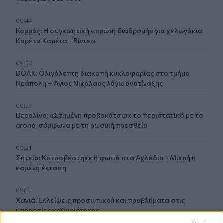
09:44
Κομμός: Η συγκινητική «πρώτη διαδρομή» για χελωνάκια
Καρέτα Καρέτα - Βίντεο
09:33
ΒΟΑΚ: Ολιγόλεπτη διακοπή κυκλοφορίας στο τμήμα
Νεάπολη – Άγιος Νικόλαος λόγω ανατίναξης
09:27
Βερολίνο: «Στημένη προβοκάτσια» το περιστατικό με το
drone, σύμφωνα με τη ρωσική πρεσβεία
09:21
Σητεία: Κατασβέστηκε η φωτιά στα Αχλάδια - Μικρή η
καμένη έκταση
09:14
Χανιά: Ελλείψεις προσωπικού και προβλήματα στις
υπηρεσίες καθαριότητας