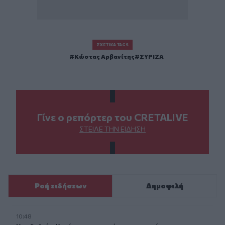
ΣΧΕΤΙΚΆ TAGS
Κώστας Αρβανίτης
ΣΥΡΙΖΑ
Γίνε ο ρεπόρτερ του CRETALIVE
ΣΤΕΊΛΕ ΤΗΝ ΕΊΔΗΣΗ
Ροή ειδήσεων
Δημοφιλή
10:48