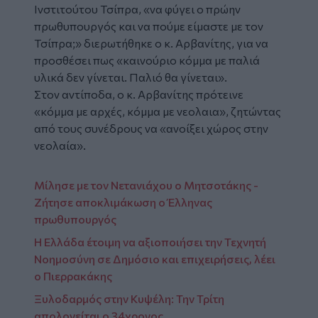
Ινστιτούτου Τσίπρα, «να φύγει ο πρώην
πρωθυπουργός και να πούμε είμαστε με τον
Τσίπρα;» διερωτήθηκε ο κ. Αρβανίτης, για να
προσθέσει πως «καινούριο κόμμα με παλιά
υλικά δεν γίνεται. Παλιό θα γίνεται».
Στον αντίποδα, ο κ. Αρβανίτης πρότεινε
«κόμμα με αρχές, κόμμα με νεολαια», ζητώντας
από τους συνέδρους να «ανοίξει χώρος στην
νεολαία».
Μίλησε με τον Νετανιάχου ο Μητσοτάκης -
Ζήτησε αποκλιμάκωση ο Έλληνας
πρωθυπουργός
Η Ελλάδα έτοιμη να αξιοποιήσει την Τεχνητή
Νοημοσύνη σε Δημόσιο και επιχειρήσεις, λέει
ο Πιερρακάκης
Ξυλοδαρμός στην Κυψέλη: Την Τρίτη
απολογείται ο 34χρονος