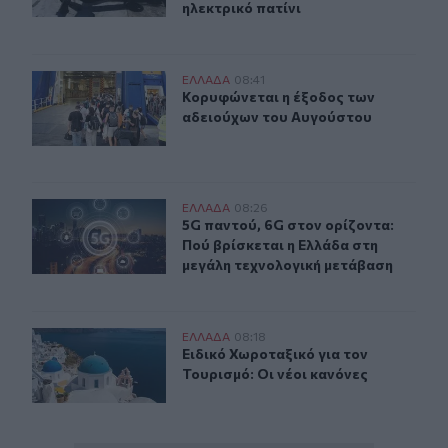
ηλεκτρικό πατίνι
Κορυφώνεται η έξοδος των αδειούχων του Αυγούστου
ΕΛΛAΔΑ
08:41
Κορυφώνεται η έξοδος των αδειού
Κορυφώνεται η έξοδος των
αδειούχων του Αυγούστου
5G παντού, 6G στον ορίζοντα: Πού βρίσκεται η Ελλάδα
ΕΛΛAΔΑ
08:26
5G παντού, 6G στον ορίζοντα: Πού 
5G παντού, 6G στον ορίζοντα:
Πού βρίσκεται η Ελλάδα στη
μεγάλη τεχνολογική μετάβαση
Ειδικό Χωροταξικό για τον Τουρισμό: Οι νέοι κανόνες
ΕΛΛAΔΑ
08:18
Ειδικό Χωροταξικό για τον Τουρισμό
Ειδικό Χωροταξικό για τον
Τουρισμό: Οι νέοι κανόνες