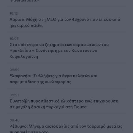
10:12
Λάρισα: Μάχη στη ΜΕΘ για τον 43χρονο που έπεσε από
ηλεκτρικό πατίνι
10:05
Στο επίκεντρο τα ζητήματα των στρατιωτικών του
Ηρακλείου – Συνάντηση με τον Κωνσταντίνο
Κεφαλογιάννη
09:59
Ελαφονήσι: Συλλήψεις για άγρα πελατών και
παρεμπόδιση της κυκλοφορίας
09:53
Συνετρίβη πυροσβεστικό ελικόπτερο ενώ επιχειρούσε
σε μεγάλη δασική πυρκαγιά στη Γιούτα
09:46
Ρέθυμνο: Μήνυμα αισιοδοξίας από τον τουρισμό μετά τις
πυρκαγιές στο νότο