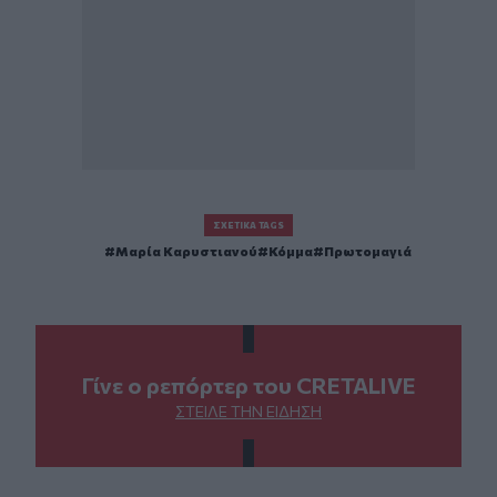
ΣΧΕΤΙΚΆ TAGS
Μαρία Καρυστιανού
Κόμμα
Πρωτομαγιά
Γίνε ο ρεπόρτερ του CRETALIVE
ΣΤΕΊΛΕ ΤΗΝ ΕΊΔΗΣΗ