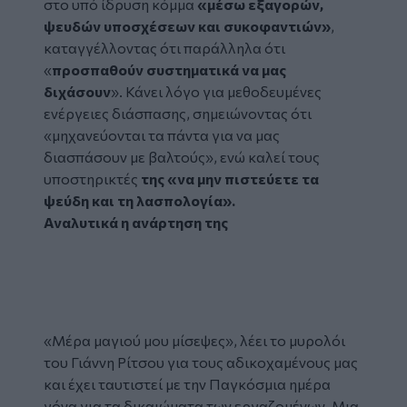
στο υπό ίδρυση κόμμα
«μέσω εξαγορών,
ψευδών υποσχέσεων και συκοφαντιών»
,
καταγγέλλοντας ότι παράλληλα ότι
«
προσπαθούν συστηματικά να μας
διχάσουν
». Κάνει λόγο για μεθοδευμένες
ενέργειες διάσπασης, σημειώνοντας ότι
«μηχανεύονται τα πάντα για να μας
διασπάσουν με βαλτούς», ενώ καλεί τους
υποστηρικτές
της «να μην πιστεύετε τα
ψεύδη και τη λασπολογία».
Αναλυτικά η ανάρτηση της
Tweet
URL
«Μέρα μαγιού μου μίσεψες», λέει το μυρολόι
του Γιάννη Ρίτσου για τους αδικοχαμένους μας
και έχει ταυτιστεί με την Παγκόσμια ημέρα
γόνα για τα δικαιώματα των εργαζομένων. Μια