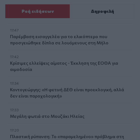
Ροή ειδήσεων
Δημοφιλή
17:47
Παρέμβαση εισαγγελέα για το ελικόπτερο που
προσγειώθηκε δίπλα σε λουόμενους στη Μήλο
17:42
Κρίσιμες ελλείψεις αίματος - Έκκληση της ΕΟΘΑ για
αιμοδοσία
17:34
Κοντογεώργης: «Η φετινή ΔΕΘ είναι προεκλογική, αλλά
δεν είναι παροχολογική»
17:33
Μεγάλη φωτιά στο Μουζάκι Ηλείας
17:20
Πλαστική ρύπανση: Το «παραμελημένο» πρόβλημα στη