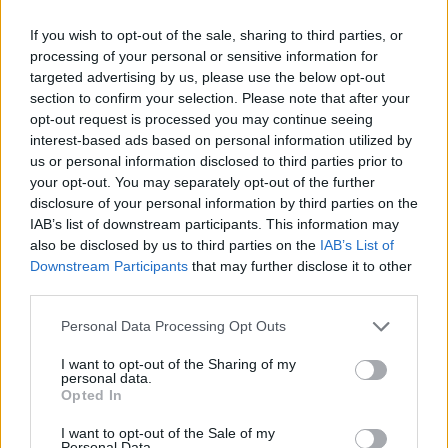
Ευζώνων, στο ρεύμα εξόδου από την Ελλάδα
If you wish to opt-out of the sale, sharing to third parties, or
processing of your personal or sensitive information for
16:06
Έβρος: Πυρκαγιά στη Γιαννούλη Σουφλίου -
targeted advertising by us, please use the below opt-out
Κινητοποιήθηκαν εναέρια μέσα
section to confirm your selection. Please note that after your
opt-out request is processed you may continue seeing
interest-based ads based on personal information utilized by
15:57
Ζελένσκι: Περισσότεροι από 50.000 Βορειοκορεάτες
us or personal information disclosed to third parties prior to
στρατιώτες θα αναπτυχθούν στη Ρωσία
your opt-out. You may separately opt-out of the further
disclosure of your personal information by third parties on the
IAB’s list of downstream participants. This information may
15:35
also be disclosed by us to third parties on the
IAB’s List of
«Τα λουλούδια μιλούν» του Βασίλη Ξημέρη
Downstream Participants
that may further disclose it to other
third parties.
15:26
Οδήγηση με σαγιονάρες: Επιτρέπεται τελικά ή
Personal Data Processing Opt Outs
κινδυνεύεις με πρόστιμο;
I want to opt-out of the Sharing of my
15:03
personal data.
Opted In
Σκέρτσος: Από τον Δεκέμβριο του 2018 έως τον
Δεκέμβριο του 2025 οι καταθέσεις φυσικών προσώπων
I want to opt-out of the Sale of my
αυξήθηκαν από 106,4 δισ. ευρώ σε 148,7 δισ. ευρώ
Personal Data.