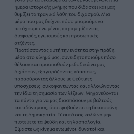
ημέρα ιστορικής μνήμης που διδάσκει και μας
θυμίζει τα τραγικά λάθη του διχασμού. Μια
μέρα που μας δείχνει πόσο μπορούμε να
πετύχουμε ενωμένοι, παραμερίζοντας
διαφορές, εγωισμούς και προσωπικές
ατζέντες.
Προτάσσοντας αυτή την ενότητα στην πράξη,
μέσα στο κίνημά μας, συνειδητοποιούμε πόσο
θέλουν και προσπαθούν μεθοδικά να μας
διχάσουν, εξαγοράζοντας κάποιους,
παρασύροντας άλλους με ψεύτικες
υποσχέσεις, συκοφαντώντας και αλλοιώνοντας
την ίδια τη σημασία των λέξεων. Μηχανεύονται
τα πάντα για να μας διασπάσουν με βαλτούς
και αδύναμους, όσοι φοβούνται τη δικαιοσύνη
και τη δημοκρατία. Γι' αυτό σας καλώ να μην
πιστεύετε τα ψεύδη και τη λασπολογία.
Είμαστε ως κίνημα ενωμένοι, δυνατοί και