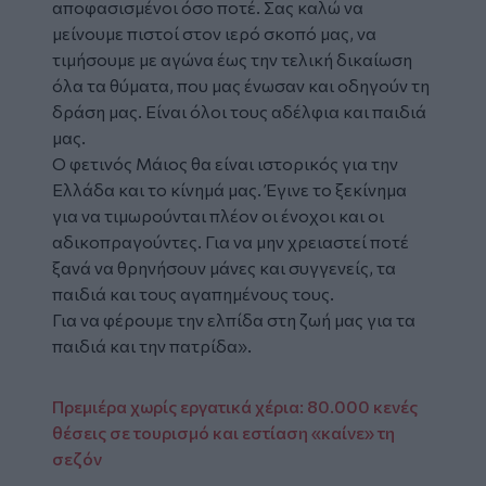
αποφασισμένοι όσο ποτέ. Σας καλώ να
μείνουμε πιστοί στον ιερό σκοπό μας, να
τιμήσουμε με αγώνα έως την τελική δικαίωση
όλα τα θύματα, που μας ένωσαν και οδηγούν τη
δράση μας. Είναι όλοι τους αδέλφια και παιδιά
μας.
Ο φετινός Μάιος θα είναι ιστορικός για την
Ελλάδα και το κίνημά μας. Έγινε το ξεκίνημα
για να τιμωρούνται πλέον οι ένοχοι και οι
αδικοπραγούντες. Για να μην χρειαστεί ποτέ
ξανά να θρηνήσουν μάνες και συγγενείς, τα
παιδιά και τους αγαπημένους τους.
Για να φέρουμε την ελπίδα στη ζωή μας για τα
παιδιά και την πατρίδα».
Πρεμιέρα χωρίς εργατικά χέρια: 80.000 κενές
θέσεις σε τουρισμό και εστίαση «καίνε» τη
σεζόν