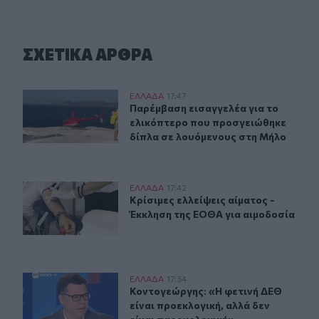
ΣΧΕΤΙΚA AΡΘΡΑ
Παρέμβαση εισαγγελέα για το ελικόπτερο που προσγει
ΕΛΛAΔΑ
17:47
Παρέμβαση εισαγγελέα για το ελικ
Παρέμβαση εισαγγελέα για το
ελικόπτερο που προσγειώθηκε
δίπλα σε λουόμενους στη Μήλο
Κρίσιμες ελλείψεις αίματος - Έκκληση της ΕΟΘΑ για αι
ΕΛΛAΔΑ
17:42
Κρίσιμες ελλείψεις αίματος - Έκκλ
Κρίσιμες ελλείψεις αίματος -
Έκκληση της ΕΟΘΑ για αιμοδοσία
Κοντογεώργης: «Η φετινή ΔΕΘ είναι προεκλογική, αλλά
ΕΛΛAΔΑ
17:34
Κοντογεώργης: «Η φετινή ΔΕΘ είναι
Κοντογεώργης: «Η φετινή ΔΕΘ
είναι προεκλογική, αλλά δεν