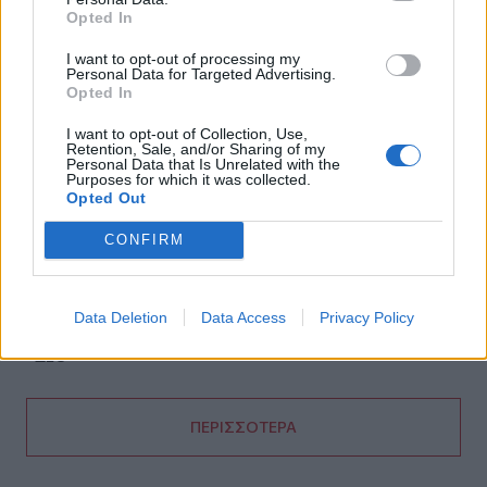
Opted In
14:58
Η Ελληνική Ολυμπιακή Επιτροπή ξεκινά τον καθαρισμό
I want to opt-out of processing my
Personal Data for Targeted Advertising.
των μαρμάρων του Παναθηναϊκού Σταδίου
Opted In
14:45
I want to opt-out of Collection, Use,
Retention, Sale, and/or Sharing of my
POS και ταμειακές: βαριά πρόστιμα για όσους δε
Personal Data that Is Unrelated with the
συμμορφώνονται
Purposes for which it was collected.
Opted Out
14:39
CONFIRM
To Moonlight Serenade στο καφέ του Αρχαιολογικού
Μουσείου Χανίων
14:17
Data Deletion
Data Access
Privacy Policy
Θ. Κοντογεώργης: Προεκλογική αλλά όχι παροχολογική η
ΔΕΘ
ΠΕΡΙΣΣΟΤΕΡΑ