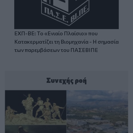
ΕΧΠ-ΒΕ: Το «Ενιαίο Πλαίσιο» που
Κατακερματίζει τη Βιομηχανία - Η σημασία
των παρεμβάσεων του ΠΑΣΕΒΙΠΕ
Συνεχής ροή