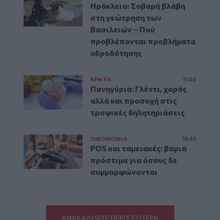
Ηράκλειο: Σοβαρή βλάβη
στη γεώτρηση των
Βασιλειών – Πού
προβλέπονται προβλήματα
υδροδότησης
ΚΡΗΤΗ
11:40
Πανηγύρια: Γλέντι, χορός
αλλά και προσοχή στις
τροφικές δηλητηριάσεις
ΟΙΚΟΝΟΜΙΑ
14:45
POS και ταμειακές: βαριά
πρόστιμα για όσους δε
συμμορφώνονται
ΑΝΑΚΑΛΥΨΤΕ ΠΕΡΙΣΣΟΤΕΡΑ