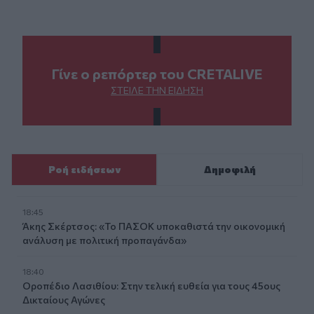
Γίνε ο ρεπόρτερ του CRETALIVE
ΣΤΕΊΛΕ ΤΗΝ ΕΊΔΗΣΗ
Ροή ειδήσεων
Δημοφιλή
18:45
Άκης Σκέρτσος: «Το ΠΑΣΟΚ υποκαθιστά την οικονομική
ανάλυση με πολιτική προπαγάνδα»
18:40
Οροπέδιο Λασιθίου: Στην τελική ευθεία για τους 45ους
Δικταίους Αγώνες