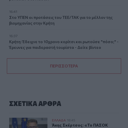
16:41
Στο ΥΠΕΝ οι προτάσεις του ΤΕΕ/ΤΑΚ για το μέλλον της
βιομηχανίας στην Κρήτη
16:37
Κρήτη: Έδειχνε το 10χρονο κορίτσι και ρωτούσε "πόσο;" -
Έρευνες για παιδεραστή τουρίστα - Δείτε βίντεο
ΠΕΡΙΣΣΟΤΕΡΑ
ΣΧΕΤΙΚA AΡΘΡΑ
Άκης Σκέρτσος: «Το ΠΑΣΟΚ υποκαθιστά την οικονομική
ΕΛΛAΔΑ
18:45
Άκης Σκέρτσος: «Το ΠΑΣΟΚ υποκαθι
Άκης Σκέρτσος: «Το ΠΑΣΟΚ