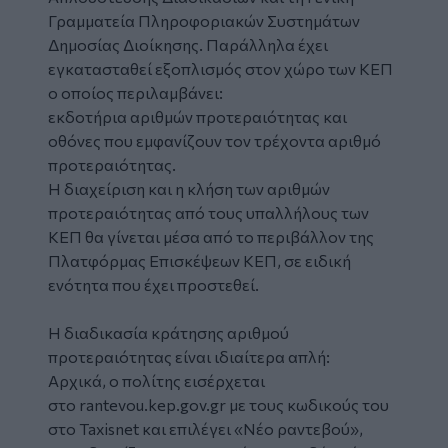
Γραμματεία Πληροφοριακών Συστημάτων
Δημοσίας Διοίκησης. Παράλληλα έχει
εγκατασταθεί εξοπλισμός στον χώρο των ΚΕΠ
ο οποίος περιλαμβάνει:
εκδοτήρια αριθμών προτεραιότητας και
οθόνες που εμφανίζουν τον τρέχοντα αριθμό
προτεραιότητας.
Η διαχείριση και η κλήση των αριθμών
προτεραιότητας από τους υπαλλήλους των
ΚΕΠ θα γίνεται μέσα από το περιβάλλον της
Πλατφόρμας Επισκέψεων ΚΕΠ, σε ειδική
ενότητα που έχει προστεθεί.
Η διαδικασία κράτησης αριθμού
προτεραιότητας είναι ιδιαίτερα απλή:
Αρχικά, ο πολίτης εισέρχεται
στο
rantevou.kep.gov.gr
με τους κωδικούς του
στο Taxisnet και επιλέγει «Νέο ραντεβού»,