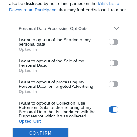
ΚΚΕ: Αποκομμένη από την πραγματικότητα η κυβέρνηση,
also be disclosed by us to third parties on the
IAB’s List of
οι Κρητικοί έχουν ανάγκη από ανθρώπινη ζωή
Downstream Participants
that may further disclose it to other
third parties.
17:57
Ενισχύθηκαν οι πυροσβεστικές δυνάμεις στην πυρκαγιά
Personal Data Processing Opt Outs
σε αγροτοδασική έκταση στο Στεφάνι Κορίνθου
I want to opt-out of the Sharing of my
personal data.
17:40
Opted In
Χανιά: «4 Εποχές στον Δήμο Πλατανιά» - Εγκαίνια
Ομαδικής Έκθεσης Ζωγραφικής & Φωτογραφίας
I want to opt-out of the Sale of my
Personal Data.
Opted In
17:37
Πυρκαγιά σε έκταση με χαμηλή βλάστηση στο
I want to opt-out of processing my
Μαρκόπουλο Αττικής
Personal Data for Targeted Advertising.
Opted In
17:32
I want to opt-out of Collection, Use,
Ελληνικός Ερυθρός Σταυρός: Τι πρέπει να περιέχει ένα
Retention, Sale, and/or Sharing of my
φαρμακείο διακοπών
Personal Data that Is Unrelated with the
Purposes for which it was collected.
Opted Out
17:24
Aποκαλύψεις σοκ για απειλές θανάτου στο Μουντιάλ:
CONFIRM
«Θα ανατινάξω τον Μέσι με τέσσερις βόμβες!»