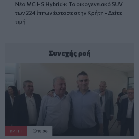
Νέο MG HS Hybrid+: Το οικογενειακό SUV
των 224 ίππων έφτασε στην Κρήτη - Δείτε
τιμή
Συνεχής ροή
ΚΡΗΤΗ
18:06