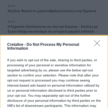
18:30
Κοζάνη: Φωτιά σε χορτολιβαδική έκταση στην Ερμακιά
18:26
Η ξηρασία εξαπλώνεται σε όλη την Ευρώπη – Εικόνες με
ξερά εδάφη και ποτάμια σε ιστορικά χαμηλά επίπεδα
18:13
Cretalive -
Do Not Process My Personal
Τι είναι το «Papara» που έγινε viral στη μεταγραφή του
Information
Σαλάχ στην Τουρκία
If you wish to opt-out of the sale, sharing to third parties, or
18:09
processing of your personal or sensitive information for
ΕΛ.ΑΣ Κρήτη: Ποιοι αξιωματικοί προήχθησαν - Όλα τα
targeted advertising by us, please use the below opt-out
ονόματα
section to confirm your selection. Please note that after your
opt-out request is processed you may continue seeing
18:06
interest-based ads based on personal information utilized by
Δήμας για ΒΟΑΚ: "Προτεραιότητα τα έργα οδικής
us or personal information disclosed to third parties prior to
ασφάλειας"- Δείτε βίντεο
your opt-out. You may separately opt-out of the further
disclosure of your personal information by third parties on the
18:00
IAB’s list of downstream participants. This information may