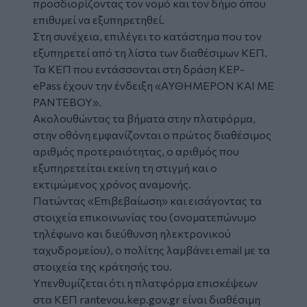
προσδιορίζοντας τον νομό και τον δήμο όπου
επιθυμεί να εξυπηρετηθεί.
Στη συνέχεια, επιλέγει το κατάστημα που τον
εξυπηρετεί από τη λίστα των διαθέσιμων ΚΕΠ.
Τα ΚΕΠ που εντάσσονται στη δράση KEP-
ePass έχουν την ένδειξη «ΑΥΘΗΜΕΡΟΝ ΚΑΙ ΜΕ
ΡΑΝΤΕΒΟΥ».
Ακολουθώντας τα βήματα στην πλατφόρμα,
στην οθόνη εμφανίζονται ο πρώτος διαθέσιμος
αριθμός προτεραιότητας, ο αριθμός που
εξυπηρετείται εκείνη τη στιγμή και ο
εκτιμώμενος χρόνος αναμονής.
Πατώντας «Επιβεβαίωση» και εισάγοντας τα
στοιχεία επικοινωνίας του (ονοματεπώνυμο
τηλέφωνο και διεύθυνση ηλεκτρονικού
ταχυδρομείου), ο πολίτης λαμβάνει email με τα
στοιχεία της κράτησής του.
Υπενθυμίζεται ότι η πλατφόρμα επισκέψεων
στα ΚΕΠ rantevou.kep.gov.gr είναι διαθέσιμη