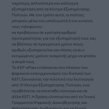
ταχύτερη, απλούστερη και καλύτερη
εξυπηρέτηση
από τα Κέντρα Εξυπηρέτησης
Πολιτών. Με τον τρόπο αυτό, οι πολίτες
μπορούν μέσω του υπολογιστή ή του κινητού
τους τηλεφώνου:
να προβαίνουν σε κράτηση αριθμού
προτεραιότητας για την εξυπηρέτησή τους και
να βλέπουν σε πραγματικό χρόνο ποιος
αριθμός εξυπηρετείται και πόσος είναι ο
εκτιμώμενος χρόνος αναμονής μέχρι να φτάσει
η σειρά τους.
Το KEP-ePass εντάσσεται στο πλαίσιο του
ψηφιακού εκσυγχρονισμού του δικτυού των
ΚΕΠ, ξεκινώντας την πιλοτική του λειτουργία
από 31 Κέντρα Εξυπηρέτησης Πολιτών, ενώ
προβλέπεται να επεκταθεί σύντομα και σε
άλλα ΚΕΠ. Η δράση υλοποιείται από τη Γενική
Γραμματεία Ψηφιακής Διακυβέρνησης και
Απλούστευσης Διαδικασιών και τη Γενική