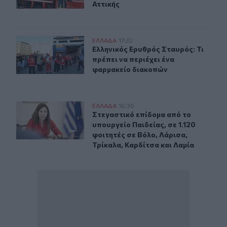
Αττικής
Ελληνικός Ερυθρός Σταυρός: Τι πρέπει να περιέχει ένα
ΕΛΛAΔΑ
17:32
Ελληνικός Ερυθρός Σταυρός: Τι πρέ
Ελληνικός Ερυθρός Σταυρός: Τι
πρέπει να περιέχει ένα
φαρμακείο διακοπών
Στεγαστικό επίδομα από το υπουργείο Παιδείας, σε 1.12
ΕΛΛAΔΑ
16:30
Στεγαστικό επίδομα από το υπουργεί
Στεγαστικό επίδομα από το
υπουργείο Παιδείας, σε 1.120
φοιτητές σε Βόλο, Λάρισα,
Τρίκαλα, Καρδίτσα και Λαμία