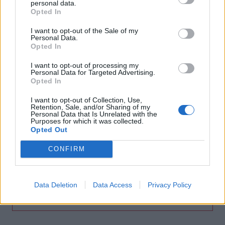
personal data.
Opted In
20:17
Σητεία: Φωτιά στα Αχλάδια - Μεγάλη κινητοποίηση από
I want to opt-out of the Sale of my
την Πυροσβεστική! (Βίντεο)
Personal Data.
Opted In
20:07
I want to opt-out of processing my
Ρέθυμνο: Φωτιά σε σπίτι προκάλεσε αναστάτωση στην
Personal Data for Targeted Advertising.
Καλλιθέα
Opted In
I want to opt-out of Collection, Use,
19:59
Retention, Sale, and/or Sharing of my
Μαρούσι: Συνελήφθη 35χρονος με 106 συσκευασίες
Personal Data that Is Unrelated with the
Purposes for which it was collected.
χασίς σε προαύλιο χώρο σχολείου
Opted Out
19:55
CONFIRM
Πάτρα: Θρήνος για μωράκι μόλις 8 ημερών –
Νοσηλευόταν στη ΜΕΘ Νεογνών
Data Deletion
Data Access
Privacy Policy
ΠΕΡΙΣΣΟΤΕΡΑ