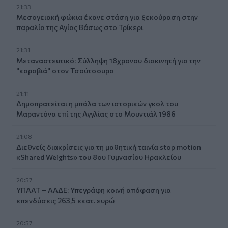
21:33
Μεσογειακή φώκια έκανε στάση για ξεκούραση στην
παραλία της Αγίας Βάσως στο Τρίκερι
21:31
Μεταναστευτικό: Σύλληψη 18χρονου διακινητή για την
"καραβιά" στον Τσούτσουρα
21:11
Δημοπρατείται η μπάλα των ιστορικών γκολ του
Μαραντόνα επί της Αγγλίας στο Μουντιάλ 1986
21:08
Διεθνείς διακρίσεις για τη μαθητική ταινία stop motion
«Shared Weights» του 8ου Γυμνασίου Ηρακλείου
20:57
ΥΠΑΑΤ – ΑΑΔΕ: Υπεγράφη κοινή απόφαση για
επενδύσεις 263,5 εκατ. ευρώ
20:57