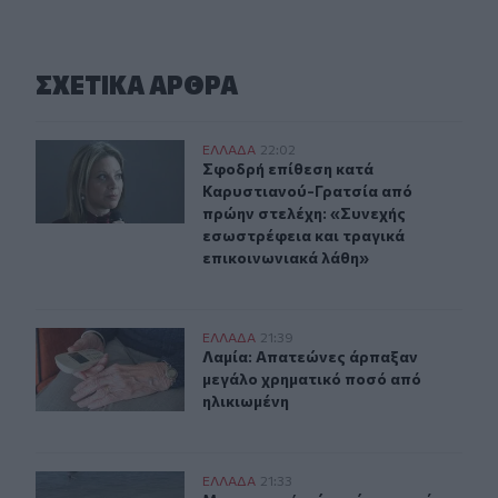
ΣΧΕΤΙΚA AΡΘΡΑ
Σφοδρή επίθεση κατά Καρυστιανού-Γρατσία από πρώην 
ΕΛΛAΔΑ
22:02
Σφοδρή επίθεση κατά Καρυστιανού-
Σφοδρή επίθεση κατά
Καρυστιανού-Γρατσία από
πρώην στελέχη: «Συνεχής
εσωστρέφεια και τραγικά
επικοινωνιακά λάθη»
Λαμία: Απατεώνες άρπαξαν μεγάλο χρηματικό ποσό από
ΕΛΛAΔΑ
21:39
Λαμία: Απατεώνες άρπαξαν μεγάλο 
Λαμία: Απατεώνες άρπαξαν
μεγάλο χρηματικό ποσό από
ηλικιωμένη
Μεσογειακή φώκια έκανε στάση για ξεκούραση στην παρ
ΕΛΛAΔΑ
21:33