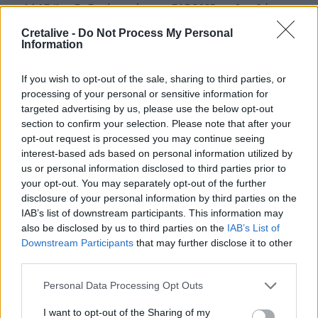
ΑΑΔΕ: Άνοιξε ξανά το σύστημα ΕΑΕ 2025 για διορθώσεις
και συμπληρώσεις στοιχείων από τους παραγωγούς
Cretalive -
Do Not Process My Personal
Information
20:48
«Η Ιταλία δεν δέχεται τελεσίγραφα» απαντά η
If you wish to opt-out of the sale, sharing to third parties, or
κυβέρνηση Μελόνι στη Μαδρίτη
processing of your personal or sensitive information for
targeted advertising by us, please use the below opt-out
20:38
section to confirm your selection. Please note that after your
Όμιλος ΔΕΗ: Νέα συμφωνία για χαρτοφυλάκιο έργων ΑΠΕ
opt-out request is processed you may continue seeing
άνω των 2 GW σε Πολωνία και Ουγγαρία
interest-based ads based on personal information utilized by
us or personal information disclosed to third parties prior to
20:37
your opt-out. You may separately opt-out of the further
Σε ρυθμούς Σούπερ Καπ στον ΟΦΗ
disclosure of your personal information by third parties on the
IAB’s list of downstream participants. This information may
20:34
also be disclosed by us to third parties on the
IAB’s List of
Βόρεια Κορέα: Σούπα με κρέας σκύλου συστήνουν τα
Downstream Participants
that may further disclose it to other
κρατικά ΜΜΕ ως διέξοδο στον καύσωνα
third parties.
20:28
Personal Data Processing Opt Outs
Εθνικό Ίδρυμα «Ελευθέριος Κ. Βενιζέλος» - Παράρτημα
Αμερικής: Δημιουργεί το πρώτο Κληροδότημά του!
I want to opt-out of the Sharing of my