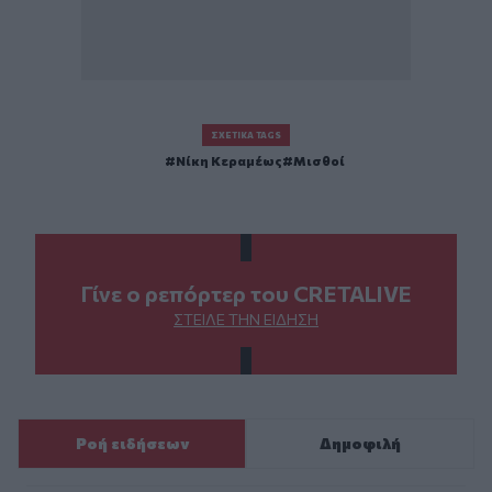
ΣΧΕΤΙΚΆ TAGS
Νίκη Κεραμέως
Μισθοί
Γίνε ο ρεπόρτερ του CRETALIVE
ΣΤΕΊΛΕ ΤΗΝ ΕΊΔΗΣΗ
Ροή ειδήσεων
Δημοφιλή