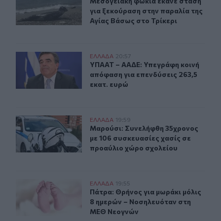
Μεσογειακή φώκια έκανε στάση για
Μεσογειακή φώκια έκανε στάση
για ξεκούραση στην παραλία της
Αγίας Βάσως στο Τρίκερι
ΥΠΑΑΤ – ΑΑΔΕ: Υπεγράφη κοινή απόφαση για επενδύσει
ΕΛΛAΔΑ
20:57
ΥΠΑΑΤ – ΑΑΔΕ: Υπεγράφη κοινή από
ΥΠΑΑΤ – ΑΑΔΕ: Υπεγράφη κοινή
απόφαση για επενδύσεις 263,5
εκατ. ευρώ
Μαρούσι: Συνελήφθη 35χρονος με 106 συσκευασίες χασ
ΕΛΛAΔΑ
19:59
Μαρούσι: Συνελήφθη 35χρονος με 1
Μαρούσι: Συνελήφθη 35χρονος
με 106 συσκευασίες χασίς σε
προαύλιο χώρο σχολείου
Πάτρα: Θρήνος για μωράκι μόλις 8 ημερών – Νοσηλευ
ΕΛΛAΔΑ
19:55
Πάτρα: Θρήνος για μωράκι μόλις 
Πάτρα: Θρήνος για μωράκι μόλις
8 ημερών – Νοσηλευόταν στη
ΜΕΘ Νεογνών