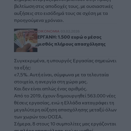
βελτίωση στις αποδοχές τους, με ουσιαστικές
αυξήσεις στο εισόδημά τους σε σχέση με τα
προηγούμενα χρόνια».
ΕΡΓΑΝΗ: 1.500 ευρώ ο μέσος μισθός πλήρ
ΟΙΚΟΝΟΜΙΑ
03.02.2026
ΕΡΓΑΝΗ: 1.500 ευρώ ο μέσος
μισθός πλήρους απασχόλησης
Συγκεκριμένα, η υπουργός Εργασίας σημειώνει
τα εξής:
«7,5%. Αυτή είναι, σύμφωνα με τα τελευταία
στοιχεία, η ανεργία στη χώρα μας.
Και δεν είναι απλώς ένας αριθμός.
Από το 2019, έχουν δημιουργηθεί 563.000 νέες
θέσεις εργασίας, ενώ η Ελλάδα καταγράφει τη
μεγαλύτερη αύξηση απασχόλησης μεταξύ όλων
των χωρών του ΟΟΣΑ.
Σήμερα, 8 στους 10 συμπολίτες μας εργάζονται
σε πλήρη απασχόληση, ενώ οι μισθοί