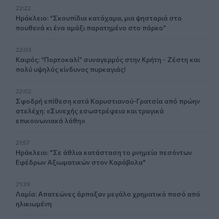
22:22
Ηράκλειο: “Σκουπίδια κατάχαμα, μια ψησταριά στο
πουθενά κι ένα αμάξι παρατημένο στο πάρκο”
22:03
Καιρός: “Πορτοκαλί” συναγερμός στην Κρήτη - Ζέστη και
πολύ υψηλός κίνδυνος πυρκαγιάς!
22:02
Σφοδρή επίθεση κατά Καρυστιανού-Γρατσία από πρώην
στελέχη: «Συνεχής εσωστρέφεια και τραγικά
επικοινωνιακά λάθη»
21:57
Ηράκλειο: "Σε άθλια κατάσταση το μνημείο πεσόντων
Εφέδρων Αξιωματικών στον Καράβολα"
21:39
Λαμία: Απατεώνες άρπαξαν μεγάλο χρηματικό ποσό από
ηλικιωμένη