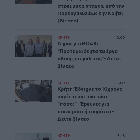
στρέμματα στάχτη, από την
Πορτογαλία έως την Κρήτη
(Βίντεο)
ΚΡΗΤΗ
18:06
Δήμας για ΒΟΑΚ:
"Προτεραιότητα τα έργα
οδικής ασφάλειας"- Δείτε
βίντεο
ΚΡΗΤΗ
16:37
Κρήτη: Έδειχνε το 10χρονο
κορίτσι και ρωτούσε
"πόσο;" - Έρευνες για
παιδεραστή τουρίστα -
Δείτε βίντεο
ΚΡΗΤΗ
15:43