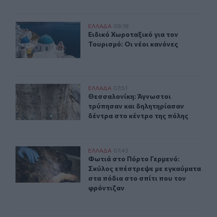
Ειδικό Χωροταξικό για τον Τουρισμό: Οι νέοι κανόνες
ΕΛΛAΔΑ
08:18
Ειδικό Χωροταξικό για τον Τουρισμό
Ειδικό Χωροταξικό για τον
Τουρισμό: Οι νέοι κανόνες
Θεσσαλονίκη: Άγνωστοι τρύπησαν και δηλητηρίασαν δέ
ΕΛΛAΔΑ
07:51
Θεσσαλονίκη: Άγνωστοι τρύπησαν κ
Θεσσαλονίκη: Άγνωστοι
τρύπησαν και δηλητηρίασαν
δέντρα στο κέντρο της πόλης
Φωτιά στο Πόρτο Γερμενό: Σκύλος επέστρεψε με εγκαύμ
ΕΛΛAΔΑ
07:43
Φωτιά στο Πόρτο Γερμενό: Σκύλος ε
Φωτιά στο Πόρτο Γερμενό:
Σκύλος επέστρεψε με εγκαύματα
στα πόδια στο σπίτι που τον
φρόντιζαν