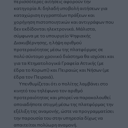
περισσότερες αιτήσεις αφορούν την
κατηγορία Α: δηλαδή υποβολή αιτήσεων για
καταχώριση εγγραπτέων πράξεων και
χορήγηση πιστοποιητικών και αντιγράφων που
δεν εκδίδονται ηλεκτρονικά. Μάλιστα,
σύμφωνα με το υπουργείο Ψηφιακής
Διακυβέρνησης, η λήψη αριθμού
προτεραιότητας
μέσω της πλατφόρμας σε
πολύ σύντομο χρονικό διάστημα θα ισχύσει και
για τα
Κτηματολογικά Γραφεία
Αττικής (με
έδρα το Κορωπί) και Πειραιώς και Νήσων (με
έδρα τον Πειραιά).
Υπενθυμίζεται ότι ο πολίτης λαμβάνει στο
κινητό του τηλέφωνο τον αριθμό
προτεραιότητας και μπορεί να παρακολουθεί
οποιαδήποτε στιγμή μέσω της πλατφόρμας την
εξέλιξη της αναμονής, ώστε να προγραμματίσει
την παρουσία του στην υπηρεσία δίχως να
απαιτείται πολύωρη αναμονή.