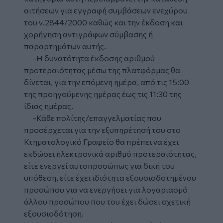
αιτήσεων για εγγραφή συμβάσεων ενεχύρου
του ν.2844/2000 καθώς και την έκδοση και
χορήγηση αντιγράφων σύμβασης ή
παραρτημάτων αυτής.
-Η δυνατότητα έκδοσης αριθμού
προτεραιότητας μέσω της πλατφόρμας θα
δίνεται, για την επόμενη ημέρα, από τις 15:00
της προηγούμενης ημέρας έως τις 11:30 της
ίδιας ημέρας.
-Κάθε πολίτης/επαγγελματίας που
προσέρχεται για την εξυπηρέτησή του στο
Κτηματολογικό Γραφείο θα πρέπει να έχει
εκδώσει ηλεκτρονικά αριθμό προτεραιότητας,
είτε ενεργεί αυτοπροσώπως για δική του
υπόθεση, είτε έχει ιδιότητα εξουσιοδοτημένου
προσώπου για να ενεργήσει για λογαριασμό
άλλου προσώπου που του έχει δώσει σχετική
εξουσιοδότηση.