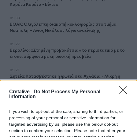
Καρέτα Καρέτα - Βίντεο
09:33
ΒΟΑΚ: Ολιγόλεπτη διακοπή κυκλοφορίας στο τμήμα
Νεάπολη – Άγιος Νικόλαος λόγω ανατίναξης
09:27
Βερολίνο: «Στημένη προβοκάτσια» το περιστατικό με το
drone, σύμφωνα με τη ρωσική πρεσβεία
09:21
Σητεία: Κατασβέστηκε η φωτιά στα Αχλάδια - Μικρή η
καμένη έκταση
Cretalive -
Do Not Process My Personal
09:14
Information
Χανιά: Ελλείψεις προσωπικού και προβλήματα στις
υπηρεσίες καθαριότητας
If you wish to opt-out of the sale, sharing to third parties, or
processing of your personal or sensitive information for
09:08
targeted advertising by us, please use the below opt-out
Διευρύνεται η εθνική πρωτοβουλία για τις τιμές στο ράφι
section to confirm your selection. Please note that after your
των σούπερ μάρκετ