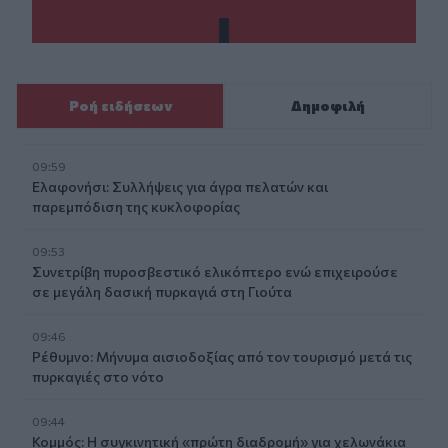
Ροή ειδήσεων
Δημοφιλή
09:59
Ελαφονήσι: Συλλήψεις για άγρα πελατών και
παρεμπόδιση της κυκλοφορίας
09:53
Συνετρίβη πυροσβεστικό ελικόπτερο ενώ επιχειρούσε
σε μεγάλη δασική πυρκαγιά στη Γιούτα
09:46
Ρέθυμνο: Μήνυμα αισιοδοξίας από τον τουρισμό μετά τις
πυρκαγιές στο νότο
09:44
Κομμός: Η συγκινητική «πρώτη διαδρομή» για χελωνάκια