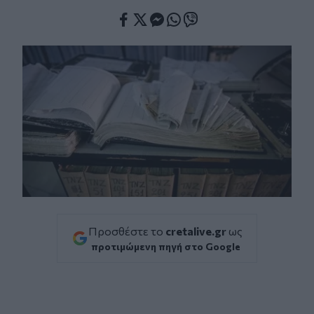
Facebook
Twitter
Messenger
Whatsapp
Viber
Προσθέστε το
cretalive.gr
ως
προτιμώμενη πηγή στο Google