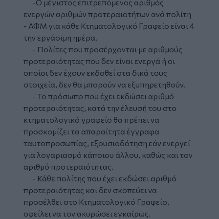
-Ο μέγιστος επιτρεπόμενος αριθμός
ενεργών αριθμών προτεραιοτήτων ανά πολίτη
- ΑΦΜ για κάθε Κτηματολογικό Γραφείο είναι 4
την εργάσιμη ημέρα.
- Πολίτες που προσέρχονται με αριθμούς
προτεραιότητας που δεν είναι ενεργά ή οι
οποίοι δεν έχουν εκδοθεί στα δικά τους
στοιχεία, δεν θα μπορούν να εξυπηρετηθούν.
- Το πρόσωπο που έχει εκδώσει αριθμό
προτεραιότητας, κατά την έλευσή του στο
κτηματολογικό γραφείο θα πρέπει να
προσκομίζει τα απαραίτητα έγγραφα
ταυτοπροσωπίας, εξουσιοδότηση εάν ενεργεί
για λογαριασμό κάποιου άλλου, καθώς και τον
αριθμό προτεραιότητας.
- Κάθε πολίτης που έχει εκδώσει αριθμό
προτεραιότητας και δεν σκοπεύει να
προσέλθει στο Κτηματολογικό Γραφείο,
οφείλει να τον ακυρώσει εγκαίρως.