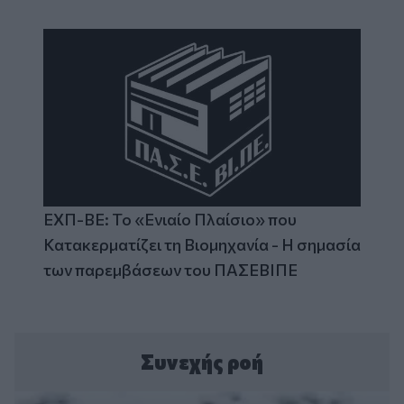
ΕΧΠ-ΒΕ: Το «Ενιαίο Πλαίσιο» που
Κατακερματίζει τη Βιομηχανία - Η σημασία
των παρεμβάσεων του ΠΑΣΕΒΙΠΕ
Συνεχής ροή