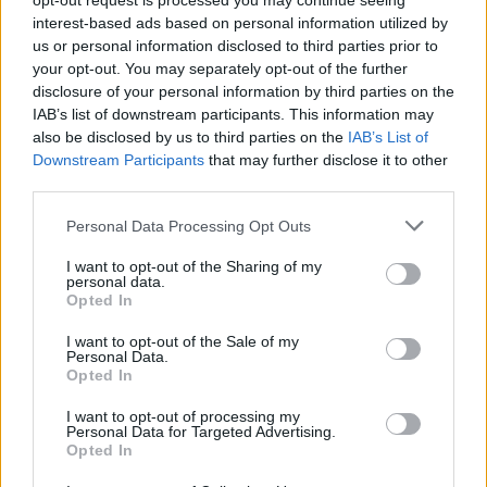
opt-out request is processed you may continue seeing
interest-based ads based on personal information utilized by
09:01
us or personal information disclosed to third parties prior to
Όταν ο σεισμός της Κρήτης «λάβωσε» τον Φάρο της
your opt-out. You may separately opt-out of the further
Αλεξάνδρειας
disclosure of your personal information by third parties on the
IAB’s list of downstream participants. This information may
08:55
also be disclosed by us to third parties on the
IAB’s List of
Νέοι ρωσικοί βομβαρδισμοί στο Κίεβο: Τρεις νεκροί,
Downstream Participants
that may further disclose it to other
μεταξύ των οποίων ένα παιδί
third parties.
08:49
Personal Data Processing Opt Outs
Μηχανολογικό: 4.700 νέα οχήματα στο Ηράκλειο -
Σάββατο στο γραφείο για να μην περιμένουν οι πολίτες
I want to opt-out of the Sharing of my
personal data.
Opted In
08:41
Κορυφώνεται η έξοδος των αδειούχων του Αυγούστου
I want to opt-out of the Sale of my
Personal Data.
Opted In
08:33
Μαύρη Θάλασσα: Η εμπορική ναυτιλία στην πρώτη
I want to opt-out of processing my
γραμμή ενός ακήρυχτου πολέμου
Personal Data for Targeted Advertising.
Opted In
08:26