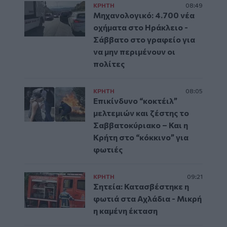
ΚΡΗΤΗ
08:49
Μηχανολογικό: 4.700 νέα
οχήματα στο Ηράκλειο -
Σάββατο στο γραφείο για
να μην περιμένουν οι
πολίτες
ΚΡΗΤΗ
08:05
Επικίνδυνο “κοκτέιλ”
μελτεμιών και ζέστης το
Σαββατοκύριακο – Και η
Κρήτη στο “κόκκινο” για
φωτιές
ΚΡΗΤΗ
09:21
Σητεία: Κατασβέστηκε η
φωτιά στα Αχλάδια - Μικρή
η καμένη έκταση