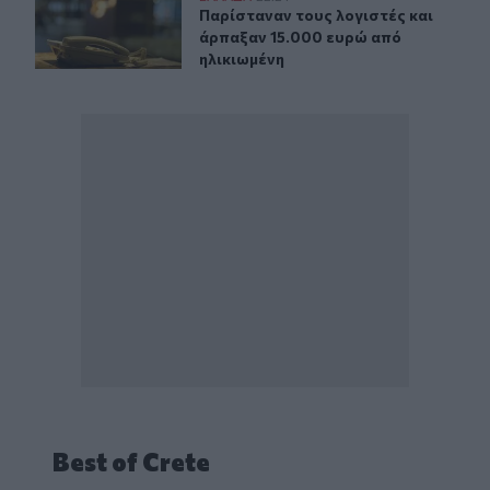
Παρίσταναν τους λογιστές και άρπ
Παρίσταναν τους λογιστές και
άρπαξαν 15.000 ευρώ από
ηλικιωμένη
Best of Crete