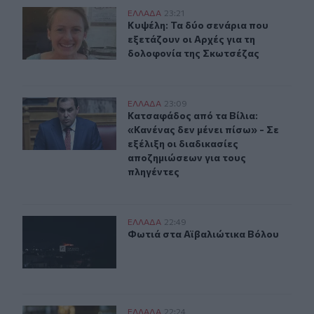
Κυψέλη: Τα δύο σενάρια που εξετάζουν οι Αρχές για τη
ΕΛΛAΔΑ
23:21
Κυψέλη: Τα δύο σενάρια που εξετάζ
Κυψέλη: Τα δύο σενάρια που
εξετάζουν οι Αρχές για τη
δολοφονία της Σκωτσέζας
Kατσαφάδος: «Το μήνυμα είναι ένα και απλό. Κανένας δ
ΕΛΛAΔΑ
23:09
Κατσαφάδος από τα Βίλια: «Κανένας 
Κατσαφάδος από τα Βίλια:
«Κανένας δεν μένει πίσω» - Σε
εξέλιξη οι διαδικασίες
αποζημιώσεων για τους
πληγέντες
Φωτιά στα Αϊβαλιώτικα Βόλου
ΕΛΛAΔΑ
22:49
Φωτιά στα Αϊβαλιώτικα Βόλου
Φωτιά στα Αϊβαλιώτικα Βόλου
Καστοριά: Νέα τηλεφωνική απάτη με λεία 15.000 ευρώ
ΕΛΛAΔΑ
22:24