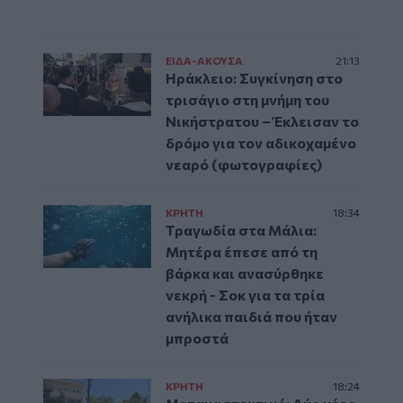
ΕΙΔΑ-ΑΚΟΥΣΑ
21:13
Ηράκλειο: Συγκίνηση στο
τρισάγιο στη μνήμη του
Νικήστρατου – Έκλεισαν το
δρόμο για τον αδικοχαμένο
νεαρό (φωτογραφίες)
ΚΡΗΤΗ
18:34
Τραγωδία στα Μάλια:
Μητέρα έπεσε από τη
βάρκα και ανασύρθηκε
νεκρή - Σοκ για τα τρία
ανήλικα παιδιά που ήταν
μπροστά
ΚΡΗΤΗ
18:24