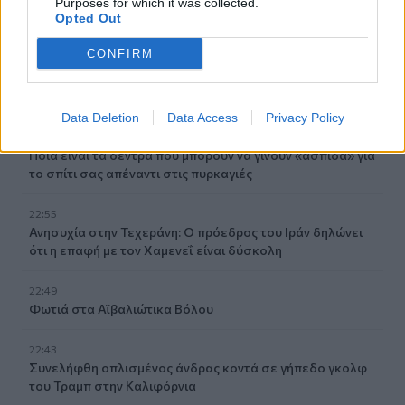
παραγωγό αβοκάντο του Μεξικού
Purposes for which it was collected.
Opted Out
23:09
CONFIRM
Κατσαφάδος από τα Βίλια: «Κανένας δεν μένει πίσω» -
Σε εξέλιξη οι διαδικασίες αποζημιώσεων για τους
πληγέντες
Data Deletion
Data Access
Privacy Policy
23:03
Ποια είναι τα δέντρα που μπορούν να γίνουν «ασπίδα» για
το σπίτι σας απέναντι στις πυρκαγιές
22:55
Ανησυχία στην Τεχεράνη: Ο πρόεδρος του Ιράν δηλώνει
ότι η επαφή με τον Χαμενεΐ είναι δύσκολη
22:49
Φωτιά στα Αϊβαλιώτικα Βόλου
22:43
Συνελήφθη οπλισμένος άνδρας κοντά σε γήπεδο γκολφ
του Τραμπ στην Καλιφόρνια