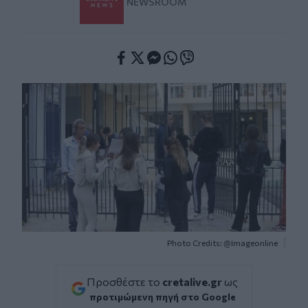
NEWSROOM
Facebook
Twitter
Messenger
Whatsapp
Viber
Photo Credits: @Imageonline
Προσθέστε το
cretalive.gr
ως
προτιμώμενη πηγή στο Google