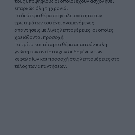
τους υποψηφίους οι οποίοι έχουν ασχοληθεί
επαρκώς όλη τη χρονιά.
Το δεύτερο θέμα στην πλειονότητα των
ερωτημάτων του έχει αναμενόμενες
απαντήσεις με λίγες λεπτομέρειες, οι οποίες
χρειάζονται προσοχή.
Το τρίτο και τέταρτο θέμα απαιτούν καλή
γνώση των αντίστοιχων δεδομένων των
κεφαλαίων και προσοχή στις λεπτομέρειες στο
τέλος των απαντήσεων.