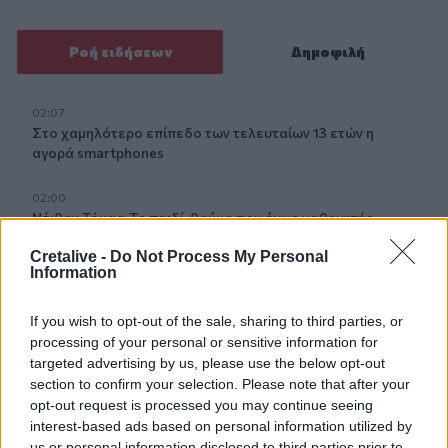
Ροή ειδήσεων
Δημοφιλή
02:07
Στο χαμηλότερο επίπεδο των τελευταίων 13 ετών η
αγορά smartphones
02:00
Νέιθαν Τόμας: Το παιδί-θαύμα που έγινε καθηγητής
πανεπιστημίου στα 18 του χρόνια
Cretalive -
Do Not Process My Personal
Information
01:10
Γιατί του Σωτήρος τρώμε ψάρι και ευλογούμε τα πρώτα
If you wish to opt-out of the sale, sharing to third parties, or
σταφύλια
processing of your personal or sensitive information for
targeted advertising by us, please use the below opt-out
23:55
section to confirm your selection. Please note that after your
Βρετανία: Η κυβέρνηση δεν θα προχωρήσει σε διεξαγωγή
opt-out request is processed you may continue seeing
έρευνας για τον Έπστιν
interest-based ads based on personal information utilized by
us or personal information disclosed to third parties prior to