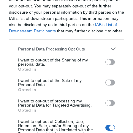
23:49
your opt-out. You may separately opt-out of the further
ΗΠΑ: Ο Ζούκερμπεργκ ζήτησε συγγνώμη από την
disclosure of your personal information by third parties on the
κυβέρνηση της Ινδίας για περιεχόμενο και λάθη της Meta
IAB’s list of downstream participants. This information may
also be disclosed by us to third parties on the
IAB’s List of
23:40
Downstream Participants
that may further disclose it to other
Βόλος: Υπό έλεγχο η φωτιά στο Αρχαίο Θέατρο
third parties.
Δημητριάδος
Personal Data Processing Opt Outs
23:34
Φωτιά σε χαμηλή βλάστηση στην Κάρπαθο
I want to opt-out of the Sharing of my
personal data.
Opted In
23:27
Κολομβία: Διασώθηκε ιπποποταμάκι από την αποικία του
I want to opt-out of the Sale of my
Πάμπλο Εσκομπάρ
Personal Data.
Opted In
23:21
I want to opt-out of processing my
Κυψέλη: Τα δύο σενάρια που εξετάζουν οι Αρχές για τη
Personal Data for Targeted Advertising.
δολοφονία της Σκωτσέζας
Opted In
I want to opt-out of Collection, Use,
23:15
Retention, Sale, and/or Sharing of my
Οι ΗΠΑ αναστέλλουν τις εισαγωγές από τον μεγαλύτερο
Personal Data that Is Unrelated with the