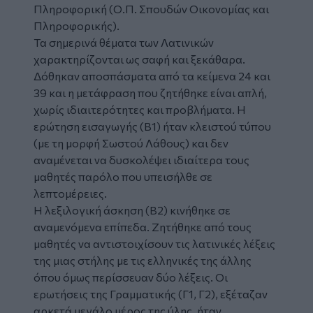
Πληροφορική (Ο.Π. Σπουδών Οικονομίας και
Πληροφορικής).
Τα σημερινά θέματα των Λατινικών
χαρακτηρίζονται ως σαφή και ξεκάθαρα.
Δόθηκαν αποσπάσματα από τα κείμενα 24 και
39 και η μετάφραση που ζητήθηκε είναι απλή,
χωρίς ιδιαιτερότητες και προβλήματα. Η
ερώτηση εισαγωγής (Β1) ήταν κλειστού τύπου
(με τη μορφή Σωστού Λάθους) και δεν
αναμένεται να δυσκολέψει ιδιαίτερα τους
μαθητές παρόλο που υπεισήλθε σε
λεπτομέρειες.
Η λεξιλογική άσκηση (Β2) κινήθηκε σε
αναμενόμενα επίπεδα. Ζητήθηκε από τους
μαθητές να αντιστοιχίσουν τις λατινικές λέξεις
της μιας στήλης με τις ελληνικές της άλλης
όπου όμως περίσσευαν δύο λέξεις. Οι
ερωτήσεις της Γραμματικής (Γ1, Γ2), εξέταζαν
αρκετά μεγάλο μέρος της ύλης, ήταν