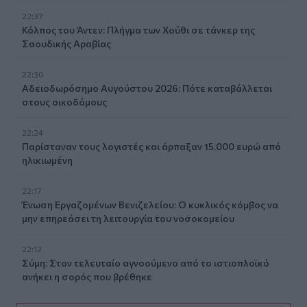
22:37
Κόλπος του Άντεν: Πλήγμα των Χούθι σε τάνκερ της
Σαουδικής Αραβίας
22:30
Αδειοδωρόσημο Αυγούστου 2026: Πότε καταβάλλεται
στους οικοδόμους
22:24
Παρίσταναν τους λογιστές και άρπαξαν 15.000 ευρώ από
ηλικιωμένη
22:17
Ένωση Εργαζομένων Βενιζελείου: Ο κυκλικός κόμβος να
μην επηρεάσει τη λειτουργία του νοσοκομείου
22:12
Σύμη: Στον τελευταίο αγνοούμενο από το ιστιοπλοϊκό
ανήκει η σορός που βρέθηκε