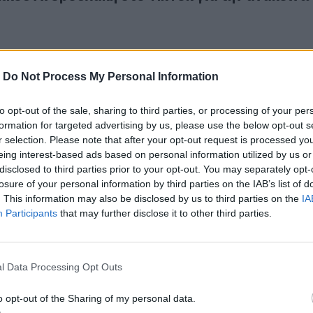
-
Do Not Process My Personal Information
to opt-out of the sale, sharing to third parties, or processing of your per
τυχαίνεις τον στόχο σου; Οι νέοι φοιτητές από το Ηράκλειο 
formation for targeted advertising by us, please use the below opt-out s
α πετυχαίνεις τον στόχο σου; Οι νέοι φοιτητές 
r selection. Please note that after your opt-out request is processed y
 απαντούν!
eing interest-based ads based on personal information utilized by us or
disclosed to third parties prior to your opt-out. You may separately opt-
losure of your personal information by third parties on the IAB’s list of
. This information may also be disclosed by us to third parties on the
IA
Participants
that may further disclose it to other third parties.
ική Αθηνών η Μαρία – Μιχαέλα Χαιρέτη: «Η αξία του καθενός
l Data Processing Opt Outs
Ιατρική Αθηνών η Μαρία – Μιχαέλα Χαιρέτη: «
θενός δεν μετριέται μόνο με τα μόρια»
o opt-out of the Sharing of my personal data.