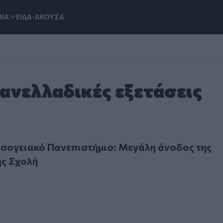
ΙΑ
ΕΙΔΑ-ΑΚΟΥΣΑ
Πανελλαδικές εξετάσεις
ειακό Πανεπιστήμιο: Μεγάλη άνοδος της Πολυτεχνικής Σχ
σογειακό Πανεπιστήμιο: Μεγάλη άνοδος της
ής Σχολή