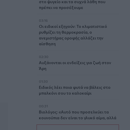
στο ψυγείο και τα συχνά λάθη που
πρέπει να προσέξουμε
03:16
Οι ειδικοί εξηγούν: Το κλιματιστικό
ρυθμίζει τη θερμοκρασία, ο
ανεμιστήρας οροφής αλλάζει την
αίσθηση
02:30
Αυξάνονται οι ενδείξεις για ζωή στον
Άρη
01:30
Ειδικός λέει ποια φυτά να βάλεις στο
μπαλκόνι σου το καλοκαίρι
00:31
Βιολόγος: «Αυτό που προσελκύει τα
κουνούπια δεν είναι το γλυκό αίμα, αλλά
οι χημικές ενώσεις που εκπέμπουμε»