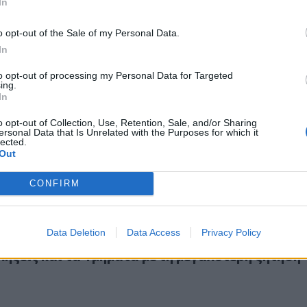
In
o opt-out of the Sale of my Personal Data.
In
to opt-out of processing my Personal Data for Targeted
ing.
ποτελέσματα εισαγωγής είναι σημαντικός σταθμός, όμως δεν
In
Τα αποτελέσματα εισαγωγής είναι σημαντικός
ς δεν καθορίζει την αξία, τις δυνατότητες ή τ
o opt-out of Collection, Use, Retention, Sale, and/or Sharing
ersonal Data that Is Unrelated with the Purposes for which it
ανενός»
lected.
Out
CONFIRM
 σχολές που "εκτόξευσαν" τις απαιτήσεις - Οι μεγάλες εκπλή
Data Deletion
Data Access
Privacy Policy
: Οι σχολές που "εκτόξευσαν" τις απαιτήσεις - 
λήξεις και τα Τμήματα με τη μεγαλύτερη ζήτηση