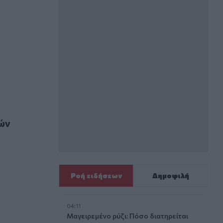
ψηλές βάσεις εισαγωγής
κών
Ροή ειδήσεων
Δημοφιλή
04:11
Μαγειρεμένο ρύζι: Πόσο διατηρείται