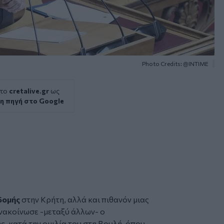
Photo Credits: @INTIME
 το
cretalive.gr
ως
η πηγή στο Google
δομής
στην
Κρήτη
, αλλά και πιθανόν μιας
ανακοίνωσε -μεταξύ άλλων- ο
ης
, κατά την ομιλία του στη Βουλή, όπου