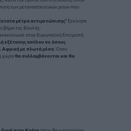
ώπιση των μεταναστευτικών ροών που
 έκτατα μέτρα αντιμετώπισης
" ξεκίνησε
ο βήμα της Βουλής.
 ανακοίνωσε στην Ευρωπαϊκή Επιτροπή
λή εξέτασης ασύλου σε όσους
. Αφρική με πλωτά μέσα
. Όσοι
η χώρα
θα συλλαμβάνονται και θα
ή δομή στην Κρήτη
όπου θα κρατούνται