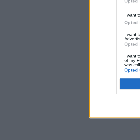
Opted 
I want t
Opted 
I want 
Advertis
Opted 
I want t
of my P
was col
Opted 