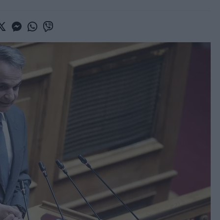
book
witter
Messenger
Whatsapp
Viber