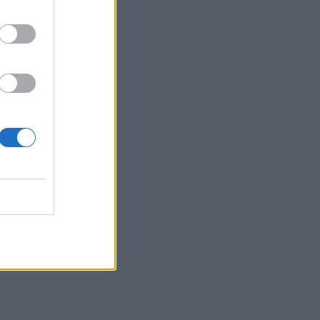
12:39
Xειροπέδες σε 16χρονο στη Φλωρεντία
για την κατηγορία προπαγανδιστικής
δράσης με τρομοκρατικό κίνητρο
12:34
Από τον αργαλειό στο εφτάζυμο: Η
Κασταμονίτσα ζωντανεύει μνήμες και
γεύσεις άλλων εποχών
12:32
Συνελήφθη στη Γερμανία 31χρονος
καταζητούμενος για τρεις
ανθρωποκτονίες στην Ελλάδα
12:25
Λακωνία: Θανατηφόρο τροχαίο στον
Κλαδά
12:23
Με τα σκάφη τους έσωσαν δεκάδες