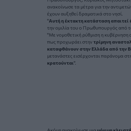
ανακοίνωσε τα μέτρα για την αντιμετ
έχουν αυξηθεί δραματικά στο νησί.
"
Αυτή η έκτακτη κατάσταση απαιτεί
την ομιλία του ο Πρωθυπουργός από τ
"Με νομοθετική ρύθμιση η κυβέρνηση
πως προχωράει στην
τρίμηνη αναστο
καταφθάνουν στην Ελλάδα από την Β
μετανάστες εισέρχονται παράνομα στ
κρατούνται
".
Ακόμη ανακοίνωσε μια
μόνιμη κλειστ