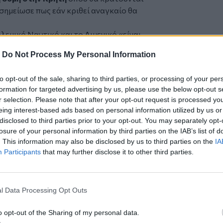
ημείωσε πως εάν κριθεί αναγκαίο θα
λεμικό Ναυτικό και το Λιμενικό «είναι
ς αρχές Λιβύης ώστε να αποτρέψουν
-
Do Not Process My Personal Information
 χώρας ή στην περίπτωση που οι βάρκες
 από εκεί που ξεκίνησαν πριν
to opt-out of the sale, sharing to third parties, or processing of your per
formation for targeted advertising by us, please use the below opt-out s
 υπογράμμισε ο κ. Μητσοτάκης κι έστειλε
r selection. Please note that after your opt-out request is processed y
αι προς όλους τους δυνητικούς πελάτες
eing interest-based ads based on personal information utilized by us or
δεχομένως να είναι παντελώς χαμένα».
disclosed to third parties prior to your opt-out. You may separately opt-
losure of your personal information by third parties on the IAB’s list of
ι κάποιος στην Ελλάδα μέσω θαλάσσιας
. This information may also be disclosed by us to third parties on the
IA
Participants
that may further disclose it to other third parties.
λά και πολύ πιο αυστηρή. Θα συζητηθεί
έληξε.
από την
Κρήτη
l Data Processing Opt Outs
o opt-out of the Sharing of my personal data.