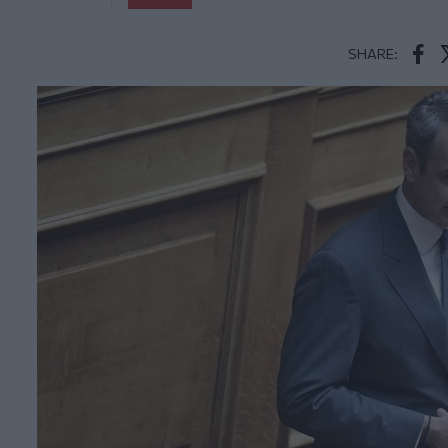
SHARE:
Face
T