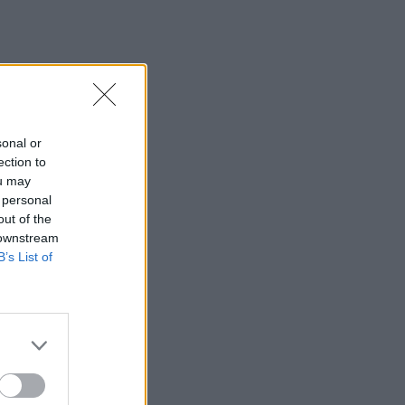
κινητοποίησης κατά νομοσχεδίου
ιδιοκτησίας
12:56
Στη Σάμο για τη γιορτή της
Μεταμόρφωσης του Σωτήρος ο
Αρχιεπίσκοπος Κρήτης Ευγένιος
sonal or
ection to
12:53
ou may
ΕΟΤ: Η Ελλάδα στις κορυφαίες επιλογές
 personal
των Ευρωπαίων ταξιδιωτών
out of the
 downstream
12:46
B’s List of
Βλάβη σε ταχύπλοο από Σαντορίνη
προς Ηράκλειο - Στο λιμάνι με
ασφάλεια 1.123 επιβάτες
12:42
Στο 3,4% υποχώρησε ο πληθωρισμός
τον Ιούλιο