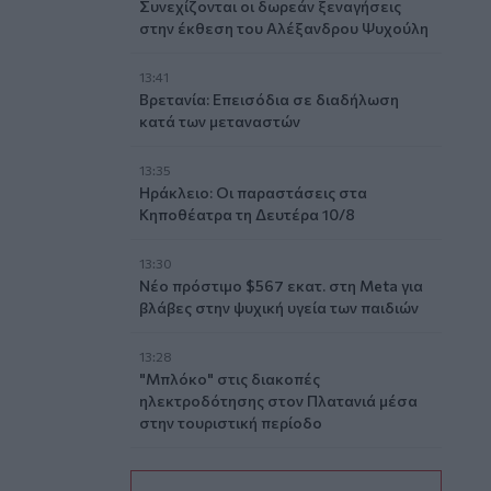
Συνεχίζονται οι δωρεάν ξεναγήσεις
στην έκθεση του Αλέξανδρου Ψυχούλη
13:41
Βρετανία: Επεισόδια σε διαδήλωση
κατά των μεταναστών
13:35
Ηράκλειο: Οι παραστάσεις στα
Κηποθέατρα τη Δευτέρα 10/8
13:30
Νέο πρόστιμο $567 εκατ. στη Meta για
βλάβες στην ψυχική υγεία των παιδιών
13:28
"Μπλόκο" στις διακοπές
ηλεκτροδότησης στον Πλατανιά μέσα
στην τουριστική περίοδο
13:22