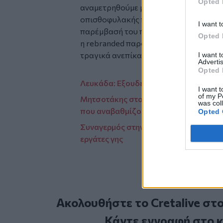
Opted 
αναμετρηθούμε με τα πραγματικά προβλ
οπισθοφυλακής που φαντάζεται ο κ. Τσί
I want t
παρέμβασή του προσβάλλει τις θυσίες 
Opted 
η rebranded παρουσία του καταλήγει να 
τραγικά ανεπίκαιρος», καταλήγει ο Π
I want 
Advertis
Opted 
Λευκάδα: Εξουδετερώθηκαν τα εκρηκτι
I want t
of my P
Μητσοτάκης στο προσυνέδριο της ΝΔ:
was col
που αναβαθμίζουν άμυνα, διπλωματία 
Opted 
Συναγερμός στην Ηλεία από τον εντο
εργάτες γης
Ακολουθήστε το Cretalive στ
Κάντε εγγραφή στο 