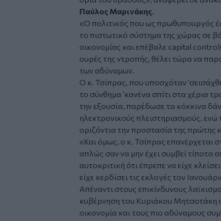
Παύλος Μαρινάκης
.
«Ο πολιτικός που ως πρωθυπουργός έκλ
το πιστωτικό σύστημα της χώρας σε βά
οικονομίας και επέβαλε capital contro
ουρές της ντροπής, θέλει τώρα να παρ
των αδύναμων.
Ο κ. Τσίπρας, που υποσχόταν ‘σεισάχθε
το σύνθημα ‘κανένα σπίτι στα χέρια τρ
την εξουσία, παρέδωσε τα κόκκινα δάν
ηλεκτρονικούς πλειστηριασμούς, ενώ
οριζόντια την προστασία της πρώτης κα
«Και όμως, ο κ. Τσίπρας επανέρχεται σ
απλώς σαν να μην έχει συμβεί τίποτα 
αυτοκριτική ότι έπρεπε να είχε κλείσε
είχε κερδίσει τις εκλογές τον Ιανουάρι
Απέναντι στους επικίνδυνους λαϊκισμού
κυβέρνηση του Κυριάκου Μητσοτάκη α
οικονομία και τους πιο αδύναμους συμ