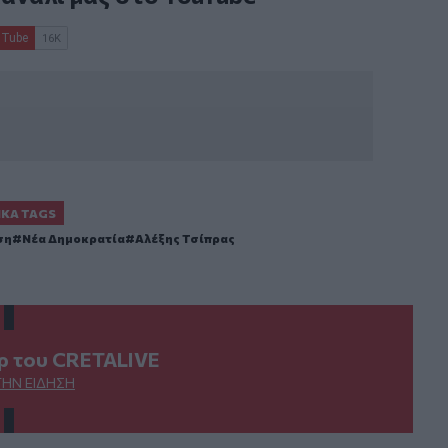
ΙΚΆ TAGS
ση
Νέα Δημοκρατία
Αλέξης Τσίπρας
ερ του CRETALIVE
ΤΗΝ ΕΊΔΗΣΗ