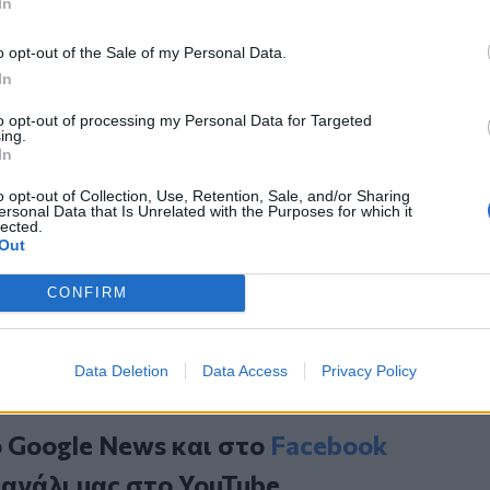
In
ήματα της χώρας και όχι με τις μάχες
πρας. Γι’ αυτό, όσο και αν κάθε δημόσια
o opt-out of the Sale of my Personal Data.
των πολιτών και την κοινή λογική, τελικά
In
είναι αδιάφορη, γιατί ο ίδιος είναι
αύλος Μαρινάκης στην ανακοίνωσή του.
to opt-out of processing my Personal Data for Targeted
ing.
In
κά στο θαλάσσιο drone - Βίντεο
o opt-out of Collection, Use, Retention, Sale, and/or Sharing
ersonal Data that Is Unrelated with the Purposes for which it
 Μιλάμε με χειροπιαστά αποτελέσματα
lected.
και ενεργειακή πολιτική
Out
πισμό 10 κρουσμάτων φυματίωσης σε
CONFIRM
Data Deletion
Data Access
Privacy Policy
ο
Google News
και στο
Facebook
κανάλι μας στο
YouTube