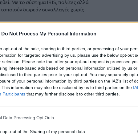
θεί. Με το σύστημα IRIS, πολίτες αλλά
ατοποιούν δωρεάν συναλλαγές χωρίς
μβιβασμού έχουν ήδη γίνει πάνω από
18,6 δισεκατομμυρίων ευρώ, με
-
Do Not Process My Personal Information
α χρεών για τους οφειλέτες. Με τα μέτρα
 μειώνεται το όριο ένταξης στον
to opt-out of the sale, sharing to third parties, or processing of your per
 5.000, ευρώ ώστε να ωφεληθούν και
formation for targeted advertising by us, please use the below opt-out s
 Και τέλος, για πρώτη φορά, οφειλέτες
r selection. Please note that after your opt-out request is processed y
eing interest-based ads based on personal information utilized by us or
ν πλατφόρμα του εξωδικαστικού
disclosed to third parties prior to your opt-out. You may separately opt-
 την κύρια κατοικία τους από την
losure of your personal information by third parties on the IAB’s list of
ας ως μια ουσιαστική ‘δεύτερη ευκαιρία’
. This information may also be disclosed by us to third parties on the
IA
υβερνητικός εκπρόσωπος.
Participants
that may further disclose it to other third parties.
α κάθε ηθικού φραγμού που τον
ι ένας περιφερόμενος κίνδυνος για τη
μια συζήτηση για το παρελθόν. Η μόνη
l Data Processing Opt Outs
 είναι να αναλογιζόμαστε κάθε φορά
o opt-out of the Sharing of my personal data.
ες μας έχουν επιλέξει για να