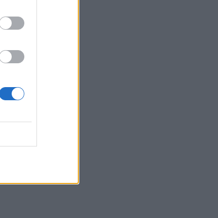
Κρήτη - Ζέστη και πολύ υψηλός
κίνδυνος πυρκαγιάς!
22:02
Σφοδρή επίθεση κατά Καρυστιανού-
Γρατσία από πρώην στελέχη: «Συνεχής
εσωστρέφεια και τραγικά
επικοινωνιακά λάθη»
21:57
Ηράκλειο: "Σε άθλια κατάσταση το
μνημείο πεσόντων Εφέδρων
Αξιωματικών στον Καράβολα"
21:39
Λαμία: Απατεώνες άρπαξαν μεγάλο
χρηματικό ποσό από ηλικιωμένη
21:33
Μεσογειακή φώκια έκανε στάση για
ξεκούραση στην παραλία της Αγίας
Βάσως στο Τρίκερι