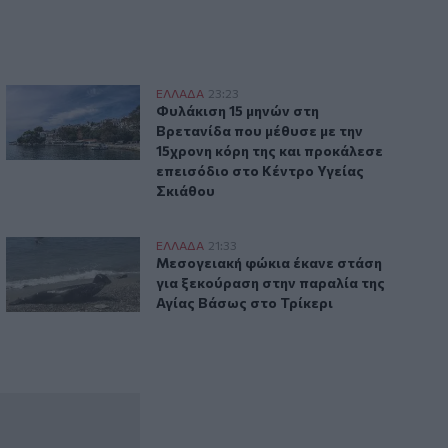
στην Αττικοβοιωτία
Φυλάκιση 15 μηνών στη Βρετανίδα που μέθυσε με την 15χρο
ΕΛΛAΔΑ
23:23
λυκατοικία
ης η μέγα-πυρκαγιά στην Αττικοβοιωτία
Φυλάκιση 15 μηνών στη Βρετανίδα που 
Φυλάκιση 15 μηνών στη
Βρετανίδα που μέθυσε με την
15χρονη κόρη της και προκάλεσε
επεισόδιο στο Κέντρο Υγείας
Σκιάθου
ακά λάθη»
 ηλικιωμένη
Μεσογειακή φώκια έκανε στάση για ξεκούραση στην παραλί
ΕΛΛAΔΑ
21:33
τραγικά επικοινωνιακά λάθη»
χρηματικό ποσό από ηλικιωμένη
Μεσογειακή φώκια έκανε στάση για ξεκ
Μεσογειακή φώκια έκανε στάση
για ξεκούραση στην παραλία της
Αγίας Βάσως στο Τρίκερι