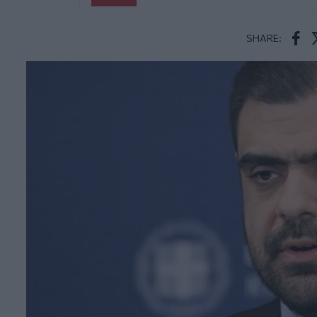
SHARE:
Face
T