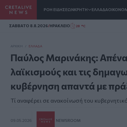
ΡΟΗ ΕΙΔΗΣΕΩΝ
ΚΡΗΤΗ
ΕΛΛΑΔΑ
ΟΙΚΟΝΟΜ
Homepage
ΣAΒΒΑΤΟ 8.8.2026
/
ΗΡΑΚΛΕΙΟ
28 °C
ΑΡΧΙΚΗ
/
ΕΛΛΆΔΑ
Παύλος Μαρινάκης: Απένα
λαϊκισμούς και τις δημαγωγ
κυβέρνηση απαντά με πρά
Τί αναφέρει σε ανακοίνωσή του κυβερνητι
09.05.2026
NEWSROOM