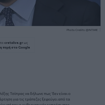
Photo Credits: @ΙΝΤΙΜΕ
 το
cretalive.gr
ως
η πηγή στο Google
λέξης Τσίπρας
να δήλωνε πως ‘δεν είναι ο
νάρτηση για τις τράπεζες ξεφεύγει από τα
οίνωσή του ο κυβερνητικός εκπρόσωπος,