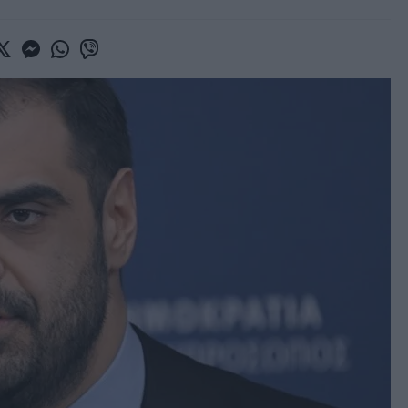
book
witter
Messenger
Whatsapp
Viber