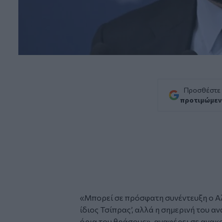
Προσθέστε
προτιμώμεν
«Μπορεί σε πρόσφατη συνέντευξη ο
Α
ίδιος Τσίπρας’, αλλά η σημερινή του α
όρια του θράσους», αναφέρει σε ανακ