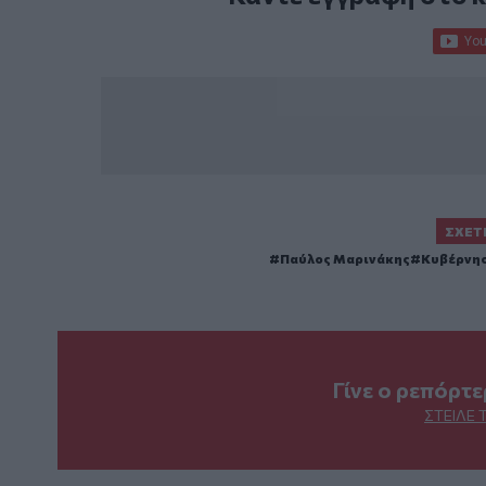
ΣΧΕΤ
Παύλος Μαρινάκης
Κυβέρνη
Γίνε ο ρεπόρτ
ΣΤΕΊΛΕ 