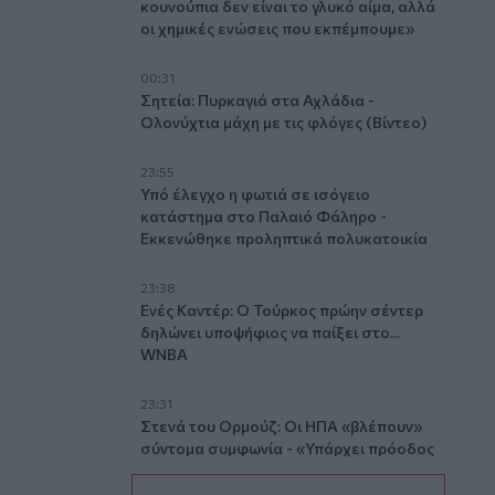
κουνούπια δεν είναι το γλυκό αίμα, αλλά
οι χημικές ενώσεις που εκπέμπουμε»
00:31
Σητεία: Πυρκαγιά στα Αχλάδια -
Ολονύχτια μάχη με τις φλόγες (Βίντεο)
23:55
Υπό έλεγχο η φωτιά σε ισόγειο
κατάστημα στο Παλαιό Φάληρο -
Εκκενώθηκε προληπτικά πολυκατοικία
23:38
Ενές Καντέρ: Ο Τούρκος πρώην σέντερ
δηλώνει υποψήφιος να παίξει στο...
WNBA
23:31
Στενά του Ορμούζ: Οι ΗΠΑ «βλέπουν»
σύντομα συμφωνία - «Υπάρχει πρόοδος
μεταξύ Ιράν και Ομάν»