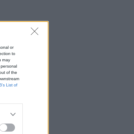
Σητεία: Φωτιά στα Αχλάδια, δύσκολη
μάχη με τις φλόγες - Βίντεο
22:39
Βρετανία: Κατά συρροή δολοφόνος
καταδικάστηκε για δύο δολοφονίες
γυναικών - Η συγγνώμη από την
sonal or
αστυνομία
ection to
ou may
22:32
 personal
Πανεπιστήμιο Κρήτης: 3,35 εκατ. ευρώ
out of the
από το Υπουργείο Παιδείας, για το
 downstream
στεγαστικό επίδομα των φοιτητών
B’s List of
22:22
Ηράκλειο: “Σκουπίδια κατάχαμα, μια
ψησταριά στο πουθενά κι ένα αμάξι
παρατημένο στο πάρκο”
22:03
Καιρός: “Πορτοκαλί” συναγερμός στην