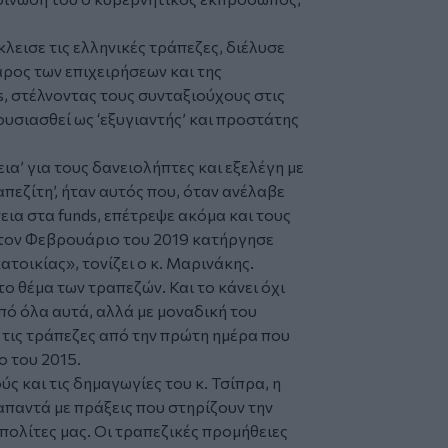
εισε τις ελληνικές τράπεζες, διέλυσε
ρος των επιχειρήσεων και της
ls, στέλνοντας τους συνταξιούχους στις
ουσιασθεί ως ‘εξυγιαντής’ και προστάτης
ια’ για τους δανειολήπτες και εξελέγη με
απεζίτη’, ήταν αυτός που, όταν ανέλαβε
εια στα funds, επέτρεψε ακόμα και τους
 τον Φεβρουάριο του 2019 κατήργησε
τοικίας», τονίζει ο κ. Μαρινάκης.
το θέμα των τραπεζών. Και το κάνει όχι
από όλα αυτά, αλλά με μοναδική του
ι τις τράπεζες από την πρώτη ημέρα που
ο του 2015.
ς και τις δημαγωγίες του κ. Τσίπρα, η
παντά με πράξεις που στηρίζουν την
πολίτες μας. Οι τραπεζικές προμήθειες