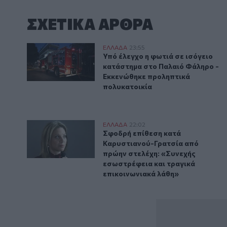
ΣΧΕΤΙΚA AΡΘΡΑ
Υπό έλεγχο η φωτιά σε ισόγειο κατάστημα στο Παλα
ΕΛΛAΔΑ
23:55
Υπό έλεγχο η φωτιά σε ισόγειο
Υπό έλεγχο η φωτιά σε ισόγειο
κατάστημα στο Παλαιό Φάληρο -
Εκκενώθηκε προληπτικά
πολυκατοικία
Σφοδρή επίθεση κατά Καρυστιανού-Γρατσία από πρώη
ΕΛΛAΔΑ
22:02
Σφοδρή επίθεση κατά Καρυστιαν
Σφοδρή επίθεση κατά
Καρυστιανού-Γρατσία από
πρώην στελέχη: «Συνεχής
εσωστρέφεια και τραγικά
επικοινωνιακά λάθη»