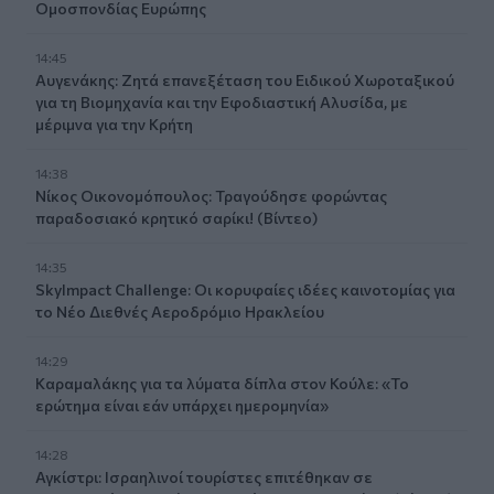
Ομοσπονδίας Ευρώπης
14:45
Αυγενάκης: Ζητά επανεξέταση του Ειδικού Χωροταξικού
για τη Βιομηχανία και την Εφοδιαστική Αλυσίδα, με
μέριμνα για την Κρήτη
14:38
Νίκος Οικονομόπουλος: Τραγούδησε φορώντας
παραδοσιακό κρητικό σαρίκι! (Βίντεο)
14:35
SkyImpact Challenge: Οι κορυφαίες ιδέες καινοτομίας για
το Νέο Διεθνές Αεροδρόμιο Ηρακλείου
14:29
Καραμαλάκης για τα λύματα δίπλα στον Κούλε: «Το
ερώτημα είναι εάν υπάρχει ημερομηνία»
14:28
Αγκίστρι: Ισραηλινοί τουρίστες επιτέθηκαν σε