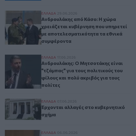
Ανδρουλάκης από Κάσο: Η χώρα χρειάζετα
ΕΛΛAΔΑ
29.06.2026
Ανδρουλάκης από Κάσο: Η χώρα
χρειάζεται κυβέρνηση που υπηρετεί
με αποτελεσματικότητα τα εθνικά
συμφέροντα
Ανδρουλάκης: Ο Μητσοτάκης είναι "τζάμπα
ΕΛΛAΔΑ
17.06.2026
Ανδρουλάκης: Ο Μητσοτάκης είναι
"τζάμπας" για τους πολιτικούς του
φίλους και πολύ ακριβός για τους
πολίτες
Έρχονται αλλαγές στο κυβερνητικό σχήμ
ΕΛΛAΔΑ
07.06.2026
Έρχονται αλλαγές στο κυβερνητικό
σχήμα
Μαρινάκης: Την Πέμπτη οι αλλαγές στην 
ΕΛΛAΔΑ
06.06.2026