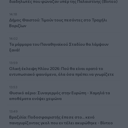
διαδηλωτές που φώναζαν υπέρ της Παλαιστίνης (Βίντεο)
14:18
Δήμος Φαιστού: Τιμούν τους πεσόντες στο Τραχήλι
Βοριζίων
14:02
Τα μάρμαρα του Παναθηναϊκού Σταδίου θα λάμψουν
ξανά!
13:59
Ολική έκλειψη Ηλίου 2026: Πού θα είναι ορατό το
εντυπωσιακό φαινόμενο, όλα όσα πρέπει να γνωρίζετε
13:53
Φυσικό αέριο: Συναγερμός στην Ευρώπη - Χαμηλά τα
αποθέματα ενόψει χειμώνα
13:49
Βραζιλία: Ποδοσφαιριστής έπεσε στο... κενό
πανηγυρίζοντας γκολ που εν τέλει ακυρώθηκε - Βίντεο