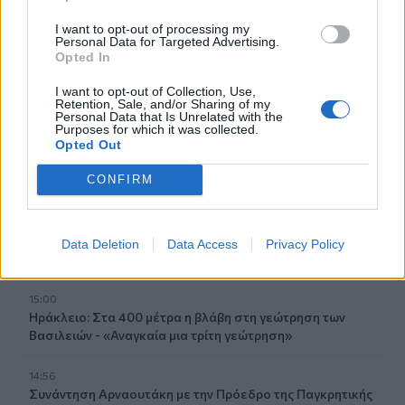
Ευρωπαϊκού Πρωταθλήματος Ανοιχτού Στίβου
I want to opt-out of processing my
Personal Data for Targeted Advertising.
15:15
Opted In
Ντόναλντ Τραμπ: «Παρτίδα σκάκι» οι συνομιλίες με το
Ιράν – «Είμαστε επαγγελματίες παίκτες», απαντά η
I want to opt-out of Collection, Use,
Retention, Sale, and/or Sharing of my
Τεχεράνη
Personal Data that Is Unrelated with the
Purposes for which it was collected.
Opted Out
15:11
Δημοτική Αγορά Χανίων: Οι επιχειρηματικοί φορείς
CONFIRM
προτείνουν το μοντέλο της Κυψέλης
15:06
«Έκανα το αυτονόητο»: Τι είπε ο ρεπόρτερ που έσωσε
Data Deletion
Data Access
Privacy Policy
χελωνάκι στον Κουβαρά
15:00
Ηράκλειο: Στα 400 μέτρα η βλάβη στη γεώτρηση των
Βασιλειών - «Αναγκαία μια τρίτη γεώτρηση»
14:56
Συνάντηση Αρναουτάκη με την Πρόεδρο της Παγκρητικής