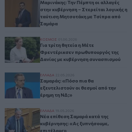
Μαρινάκης: Την Πέμπτη οι αλλαγές
στην κυβέρνηση – Στερείται λογικής η
ταύτιση Μητσοτάκη με Τσίπρα από
Σαμάρα
Για τρίτη θητεία η Μέτε Φρεντέρικσεν π
ΚΟΣΜΟΣ
01.06.2026
Για τρίτη θητεία η Μέτε
Φρεντέρικσεν πρωθυπουργός της
Δανίας με κυβέρνηση συνασπισμού
Σαμαράς: «Πόσο πια θα εξευτελιστούν οι 
ΕΛΛAΔΑ
22.05.2026
Σαμαράς: «Πόσο πια θα
εξευτελιστούν οι θεσμοί από την
έρημη τη ΝΔ;»
Νέα επίθεση Σαμαρά κατά της κυβέρνησης
ΕΛΛAΔΑ
19.05.2026
Νέα επίθεση Σαμαρά κατά της
κυβέρνησης: «Ας ξυπνήσουμε,
επιτέλους»