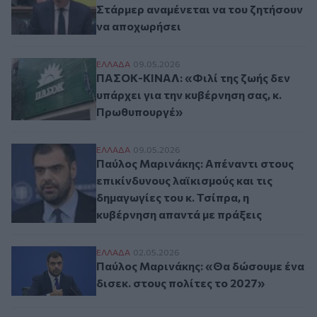
Στάρμερ αναμένεται να του ζητήσουν
να αποχωρήσει
ΠΑΣΟΚ-ΚΙΝΑΛ: «Φιλί της ζωής δεν υπάρχε
ΕΛΛAΔΑ
09.05.2026
ΠΑΣΟΚ-ΚΙΝΑΛ: «Φιλί της ζωής δεν
υπάρχει για την κυβέρνηση σας, κ.
Πρωθυπουργέ»
Παύλος Μαρινάκης: Απέναντι στους επικίν
ΕΛΛAΔΑ
09.05.2026
Παύλος Μαρινάκης: Απέναντι στους
επικίνδυνους λαϊκισμούς και τις
δημαγωγίες του κ. Τσίπρα, η
κυβέρνηση απαντά με πράξεις
Παύλος Μαρινάκης: «Θα δώσουμε ένα δισε
ΕΛΛAΔΑ
02.05.2026
Παύλος Μαρινάκης: «Θα δώσουμε ένα
δισεκ. στους πολίτες το 2027»