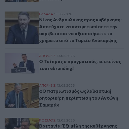
Νίκος Ανδρουλάκης προς κυβέρνηση: Αποτ
ΕΛΛAΔΑ
13.05.2026
Νίκος Ανδρουλάκης προς κυβέρνηση:
Αποτύχατε να αντιμετωπίσετε την
ακρίβεια και να αξιοποιήσετε τα
χρήματα από το Ταμείο Ανάκαμψης
Ο Τσίπρας ο πραγματικός, κι εκείνος του r
ΑΠΟΨΕΙΣ
13.05.2026
Ο Τσίπρας ο πραγματικός, κι εκείνος
του rebranding!
«Ο πατριωτισμός ως λαϊκιστική ρητορική
ΑΠΟΨΕΙΣ
13.05.2026
«Ο πατριωτισμός ως λαϊκιστική
ρητορική: η περίπτωση του Αντώνη
Σαμαρά»
Βρετανία: Έξι μέλη της κυβέρνησης Στάρμ
ΚΟΣΜΟΣ
12.05.2026
Βρετανία: Έξι μέλη της κυβέρνησης