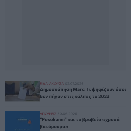
Δημοσκόπηση Marc: Τι ψηφίζουν όσοι δεν 
ΕΙΔΑ-ΑΚΟΥΣΑ
02.07.2026
Δημοσκόπηση Marc: Τι ψηφίζουν όσοι
δεν πήγαν στις κάλπες το 2023
“Posokanei” και το βραβείο «χρυσά βατό
ΑΠΟΨΕΙΣ
30.06.2026
“Posokanei” και το βραβείο «χρυσά
βατόμουρα»