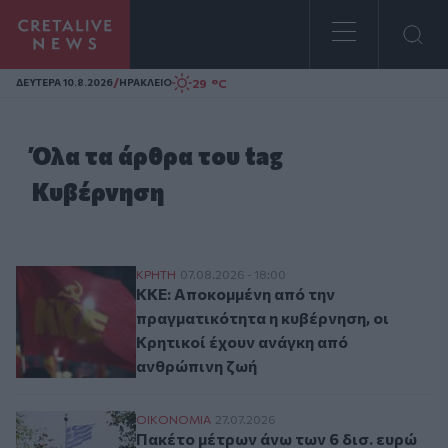
Homepage
/
29 °C
ΔΕΥΤΕΡΑ 10.8.2026
ΗΡΑΚΛΕΙΟ
Όλα τα άρθρα του tag
Κυβέρνηση
ΚΚΕ: Αποκομμένη από την πραγματικότητα
ΚΡΗΤΗ
07.08.2026 - 18:00
ΚΚΕ: Αποκομμένη από την
πραγματικότητα η κυβέρνηση, οι
Κρητικοί έχουν ανάγκη από
ανθρώπινη ζωή
Πακέτο μέτρων άνω των 6 δισ. ευρώ ετοιμ
ΟΙΚΟΝΟΜΙΑ
27.07.2026
Πακέτο μέτρων άνω των 6 δισ. ευρώ