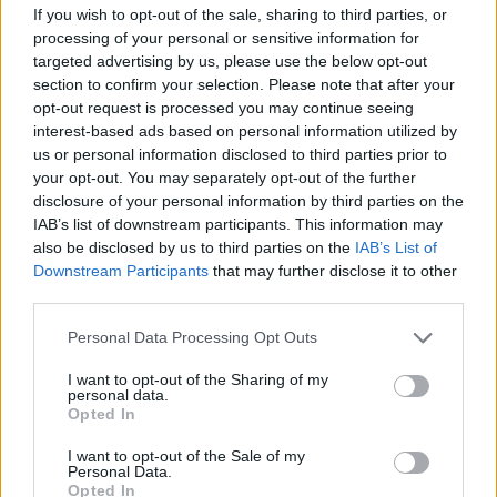
If you wish to opt-out of the sale, sharing to third parties, or
processing of your personal or sensitive information for
targeted advertising by us, please use the below opt-out
section to confirm your selection. Please note that after your
Σελιδοποίηση
Current page
1
Προηγούμενη σελίδα
Next page
opt-out request is processed you may continue seeing
interest-based ads based on personal information utilized by
us or personal information disclosed to third parties prior to
your opt-out. You may separately opt-out of the further
disclosure of your personal information by third parties on the
IAB’s list of downstream participants. This information may
Ροή ειδήσεων
Δημοφιλή
also be disclosed by us to third parties on the
IAB’s List of
Downstream Participants
that may further disclose it to other
third parties.
15:36
Συνεδριάζει η Δημοτική Επιτροπή Αγίου Νικολάου
Personal Data Processing Opt Outs
15:32
I want to opt-out of the Sharing of my
Ζητούν άμεση τοποθέτηση κάδου στο νεκροταφείο των
personal data.
Opted In
Σταβιών
I want to opt-out of the Sale of my
15:23
Personal Data.
Μίλτος Τεντόγλου: “Πέταξε'” για τον μεγάλο τελικό του
Opted In