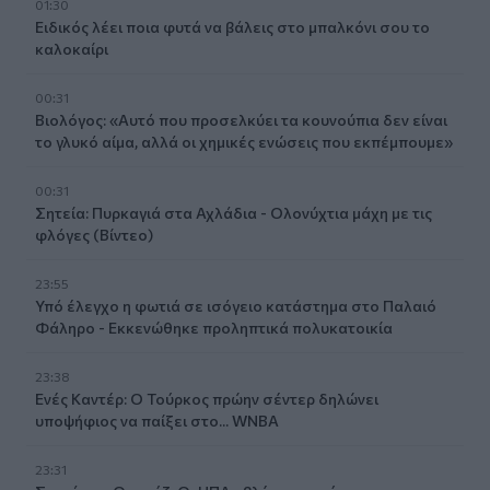
01:30
Ειδικός λέει ποια φυτά να βάλεις στο μπαλκόνι σου το
καλοκαίρι
00:31
Βιολόγος: «Αυτό που προσελκύει τα κουνούπια δεν είναι
το γλυκό αίμα, αλλά οι χημικές ενώσεις που εκπέμπουμε»
00:31
Σητεία: Πυρκαγιά στα Αχλάδια - Ολονύχτια μάχη με τις
φλόγες (Βίντεο)
23:55
Υπό έλεγχο η φωτιά σε ισόγειο κατάστημα στο Παλαιό
Φάληρο - Εκκενώθηκε προληπτικά πολυκατοικία
23:38
Ενές Καντέρ: Ο Τούρκος πρώην σέντερ δηλώνει
υποψήφιος να παίξει στο... WNBA
23:31