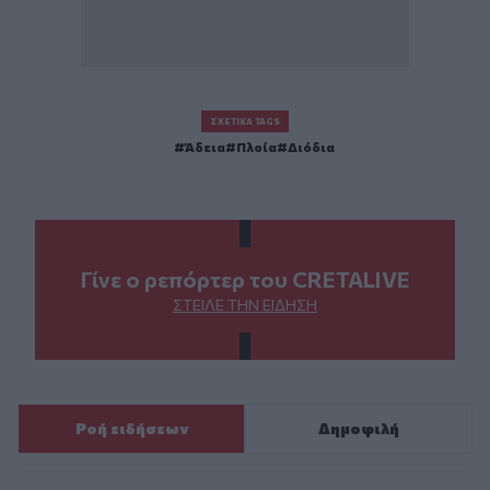
ΣΧΕΤΙΚΆ TAGS
Άδεια
Πλοία
Διόδια
Γίνε ο ρεπόρτερ του CRETALIVE
ΣΤΕΊΛΕ ΤΗΝ ΕΊΔΗΣΗ
Ροή ειδήσεων
Δημοφιλή