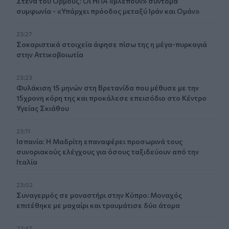
Στενά του Ορμούζ: Οι ΗΠΑ «βλέπουν» σύντομα
συμφωνία - «Υπάρχει πρόοδος μεταξύ Ιράν και Ομάν»
23:27
Σοκαριστικά στοιχεία άφησε πίσω της η μέγα-πυρκαγιά
στην Αττικοβοιωτία
23:23
Φυλάκιση 15 μηνών στη Βρετανίδα που μέθυσε με την
15χρονη κόρη της και προκάλεσε επεισόδιο στο Κέντρο
Υγείας Σκιάθου
23:11
Ισπανία: Η Μαδρίτη επαναφέρει προσωρινά τους
συνοριακούς ελέγχους για όσους ταξιδεύουν από την
Ιταλία
23:02
Συναγερμός σε μοναστήρι στην Κύπρο: Μοναχός
επιτέθηκε με μαχαίρι και τραυμάτισε δύο άτομα
22:47