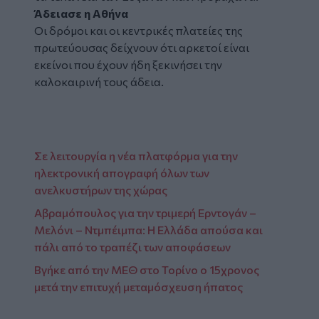
Άδειασε η Αθήνα
Οι δρόμοι και οι κεντρικές πλατείες της
πρωτεύουσας δείχνουν ότι αρκετοί είναι
εκείνοι που έχουν ήδη ξεκινήσει την
καλοκαιρινή τους άδεια.
Σε λειτουργία η νέα πλατφόρμα για την
ηλεκτρονική απογραφή όλων των
ανελκυστήρων της χώρας
Αβραμόπουλος για την τριμερή Ερντογάν –
Μελόνι – Ντμπέιμπα: Η Ελλάδα απούσα και
πάλι από το τραπέζι των αποφάσεων
Βγήκε από την ΜΕΘ στο Τορίνο ο 15χρονος
μετά την επιτυχή μεταμόσχευση ήπατος