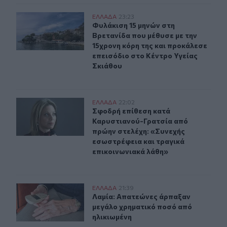
Φυλάκιση 15 μηνών στη Βρετανίδα που μέθυσε με την 15
ΕΛΛAΔΑ
23:23
Φυλάκιση 15 μηνών στη Βρετανίδα π
Φυλάκιση 15 μηνών στη
Βρετανίδα που μέθυσε με την
15χρονη κόρη της και προκάλεσε
επεισόδιο στο Κέντρο Υγείας
Σκιάθου
Σφοδρή επίθεση κατά Καρυστιανού-Γρατσία από πρώην 
ΕΛΛAΔΑ
22:02
Σφοδρή επίθεση κατά Καρυστιανού-
Σφοδρή επίθεση κατά
Καρυστιανού-Γρατσία από
πρώην στελέχη: «Συνεχής
εσωστρέφεια και τραγικά
επικοινωνιακά λάθη»
Λαμία: Απατεώνες άρπαξαν μεγάλο χρηματικό ποσό από
ΕΛΛAΔΑ
21:39
Λαμία: Απατεώνες άρπαξαν μεγάλο 
Λαμία: Απατεώνες άρπαξαν
μεγάλο χρηματικό ποσό από
ηλικιωμένη