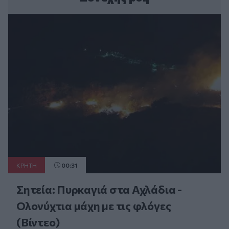
ΚΡΗΤΗ
00:31
Σητεία: Πυρκαγιά στα Αχλάδια -
Ολονύχτια μάχη με τις φλόγες
(Βίντεο)