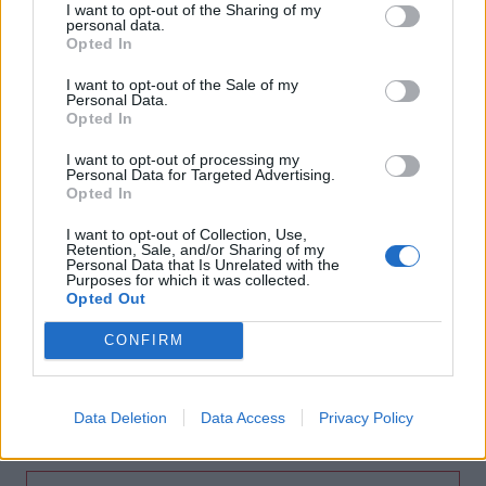
I want to opt-out of the Sharing of my
Σφοδρή επίθεση κατά Καρυστιανού-Γρατσία από πρώην
personal data.
στελέχη: «Συνεχής εσωστρέφεια και τραγικά
Opted In
επικοινωνιακά λάθη»
I want to opt-out of the Sale of my
Personal Data.
21:57
Opted In
Ηράκλειο: "Σε άθλια κατάσταση το μνημείο πεσόντων
Εφέδρων Αξιωματικών στον Καράβολα"
I want to opt-out of processing my
Personal Data for Targeted Advertising.
Opted In
21:39
Λαμία: Απατεώνες άρπαξαν μεγάλο χρηματικό ποσό από
I want to opt-out of Collection, Use,
ηλικιωμένη
Retention, Sale, and/or Sharing of my
Personal Data that Is Unrelated with the
Purposes for which it was collected.
21:33
Opted Out
Μεσογειακή φώκια έκανε στάση για ξεκούραση στην
παραλία της Αγίας Βάσως στο Τρίκερι
CONFIRM
21:31
Μεταναστευτικό: Σύλληψη 18χρονου διακινητή για την
Data Deletion
Data Access
Privacy Policy
"καραβιά" στον Τσούτσουρα