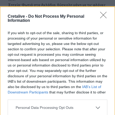
Σητεία: Φωτιά στα Αχλάδια, δύσκολη μάχη με τις φλόγες
- Βίντεο
Cretalive -
Do Not Process My Personal
Information
22:39
Βρετανία: Κατά συρροή δολοφόνος καταδικάστηκε για
δύο δολοφονίες γυναικών - Η συγγνώμη από την
If you wish to opt-out of the sale, sharing to third parties, or
αστυνομία
processing of your personal or sensitive information for
targeted advertising by us, please use the below opt-out
22:32
section to confirm your selection. Please note that after your
Πανεπιστήμιο Κρήτης: 3,35 εκατ. ευρώ από το Υπουργείο
opt-out request is processed you may continue seeing
Παιδείας, για το στεγαστικό επίδομα των φοιτητών
interest-based ads based on personal information utilized by
us or personal information disclosed to third parties prior to
22:22
your opt-out. You may separately opt-out of the further
Ηράκλειο: “Σκουπίδια κατάχαμα, μια ψησταριά στο
disclosure of your personal information by third parties on the
πουθενά κι ένα αμάξι παρατημένο στο πάρκο”
IAB’s list of downstream participants. This information may
also be disclosed by us to third parties on the
IAB’s List of
Downstream Participants
that may further disclose it to other
22:03
Καιρός: “Πορτοκαλί” συναγερμός στην Κρήτη - Ζέστη και
third parties.
πολύ υψηλός κίνδυνος πυρκαγιάς!
Personal Data Processing Opt Outs
22:02