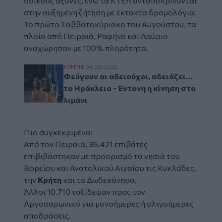
οδικούς άξονες, ενώ τα ΚΤΕΛ ανταποκρίνονται
στην αυξημένη ζήτηση με έκτακτα δρομολόγια.
Το πρώτο Σαββατοκύριακο του Αυγούστου, τα
πλοία από Πειραιά, Ραφήνα και Λαύριο
αναχώρησαν με 100% πληρότητα.
Φεύγουν οι αδειούχοι, αδειάζει… το Ηράκλε
ΚΡΗΤΗ
04.08.2025
Φεύγουν οι αδειούχοι, αδειάζει…
το Ηράκλειο - Έντονη η κίνηση στο
λιμάνι
Πιο συγκεκριμένα:
Από τον Πειραιά, 36.421 επιβάτες
επιβιβάστηκαν με προορισμό τα νησιά του
Βορείου και Ανατολικού Αιγαίου τις Κυκλάδες,
την
Κρήτη
και τα Δωδεκάνησα,
Άλλοι 10.710 ταξίδεψαν προς τον
Αργοσαρωνικό για μονοήμερες ή ολιγοήμερες
αποδράσεις.