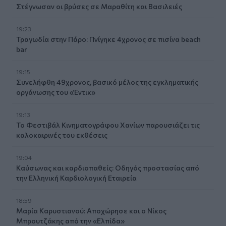
Στέγνωσαν οι βρύσες σε Μαραθίτη και Βασιλειές
19:23
Τραγωδία στην Πάρο: Πνίγηκε 4χρονος σε πισίνα beach
bar
19:15
Συνελήφθη 49χρονος, βασικό μέλος της εγκληματικής
οργάνωσης του «Έντικ»
19:13
Το Φεστιβάλ Κινηματογράφου Χανίων παρουσιάζει τις
καλοκαιρινές του εκθέσεις
19:04
Καύσωνας και καρδιοπαθείς: Οδηγός προστασίας από
την Ελληνική Καρδιολογική Εταιρεία
18:59
Μαρία Καρυστιανού: Αποχώρησε και ο Νίκος
Μπρουτζάκης από την «Ελπίδα»