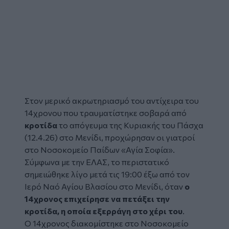
Στον μερικό ακρωτηριασμό του αντίχειρα του
14χρονου που τραυματίστηκε σοβαρά από
κροτίδα
το απόγευμα της Κυριακής του Πάσχα
(12.4.26) στο Μενίδι, προχώρησαν οι γιατροί
στο Νοσοκομείο Παίδων «Αγία Σοφία».
Σύμφωνα με την ΕΛΑΣ, το περιστατικό
σημειώθηκε λίγο μετά τις 19:00 έξω από τον
Ιερό Ναό Αγίου Βλασίου στο Μενίδι, όταν
ο
14χρονος επιχείρησε να πετάξει την
κροτίδα, η οποία εξερράγη στο χέρι του
.
Ο 14χρονος διακομίστηκε στο Νοσοκομείο