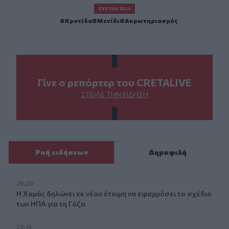
ΣΧΕΤΙΚΆ TAGS
Κροτίδα
Μενίδι
Ακρωτηριασμός
Γίνε ο ρεπόρτερ του CRETALIVE
ΣΤΕΊΛΕ ΤΗΝ ΕΊΔΗΣΗ
Ροή ειδήσεων
Δημοφιλή
20:20
Η Χαμάς δηλώνει εκ νέου έτοιμη να εφαρμόσει το σχέδιο
των ΗΠΑ για τη Γάζα
20:14