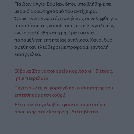
Παίδων «Αγία Σοφία», όπου υποβλήθηκε σε
μερικό ακρωτηριασμό του αντίχειρα.
Όπως έγινε γνωστό, ο ανήλικος συνελήφθη για
παραβίαση της νομοθεσίας περί βεγγαλικών,
ενώ συνελήφθη και η μητέρα του για
παραμέληση εποπτείας ανηλίκου. Και οι δύο
αφέθηκαν ελεύθεροι με προφορική εντολή
εισαγγελέα.
Εύβοια: Στο νοσοκομείο κοριτσάκι 1,5 έτους,
ήπιε πετρέλαιο
Πήγε να κλέψει φορτηγό και ο ιδιοκτήτης του
επιτέθηκε με τσεκούρι!
Έξι σκυλιά εγκλωβίστηκαν σε ταμιευτήρα
άρδευσης στην Κατερίνη- Δείτε βίντεο