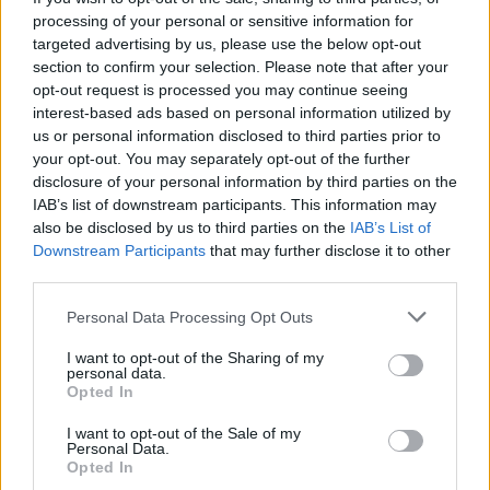
ΕΛΓΕΚΑ: Προληπτική ανάκληση γνωστής μαρμελάδας
processing of your personal or sensitive information for
φράουλα
targeted advertising by us, please use the below opt-out
section to confirm your selection. Please note that after your
18:05
opt-out request is processed you may continue seeing
Μια μεγάλη μουσική βραδιά στην Αλφά για τα 100 χρόνια
interest-based ads based on personal information utilized by
από τη γέννηση του Κώστα Μουντάκη
us or personal information disclosed to third parties prior to
your opt-out. You may separately opt-out of the further
18:04
disclosure of your personal information by third parties on the
Νεκρή μεγαλόσωμη αρκούδα στην Καστοριά, πιθανόν
IAB’s list of downstream participants. This information may
από πυροβολισμό
also be disclosed by us to third parties on the
IAB’s List of
Downstream Participants
that may further disclose it to other
third parties.
ΠΕΡΙΣΣΟΤΕΡΑ
Personal Data Processing Opt Outs
I want to opt-out of the Sharing of my
personal data.
Opted In
ΣΧΕΤΙΚA AΡΘΡΑ
I want to opt-out of the Sale of my
Personal Data.
Opted In