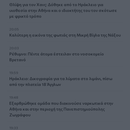
Θλίψη για τον Χανς: Δόθηκε από το Ηράκλειο για
υιοθεσία στην Αθήνα και ο ιδιοκτήτης του τον σκότωσε
με φρικτό τρόπο
20:05
Καλύτερη η εικόνα της φωτιάς στη Μικρή Βίγλα της Νάξου
20:03
Ρέθυμνο: Πέντε άτομα έστειλαν στο νοσοκομείο
Βρετανό
19:59
Ηράκλειο: Δικογραφία για τα λύματα στο λιμάνι, πίσω
από την πλατεία 18 Άγγλων
19:48
Εξαρθρώθηκε ομάδα που διακινούσε ναρκωτικά στην
Αθήνα και στην περιοχή της Πανεπιστημιούπολης
Ζωγράφου
19:33