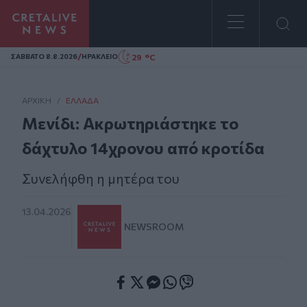
Homepage
/
29 °C
ΣAΒΒΑΤΟ 8.8.2026
ΗΡΑΚΛΕΙΟ
ΑΡΧΙΚΗ
/
ΕΛΛΆΔΑ
Μενίδι: Ακρωτηριάστηκε το
δάχτυλο 14χρονου από κροτίδα
Συνελήφθη η μητέρα του
13.04.2026
NEWSROOM
Facebook
Twitter
Messenger
Whatsapp
Viber