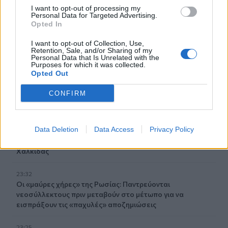
00:31
I want to opt-out of processing my
Παιδιά στην πισίνα: 6 απαράβατοι κανόνες για την
Personal Data for Targeted Advertising.
πρόληψη του πνιγμού
Opted In
I want to opt-out of Collection, Use,
00:00
Retention, Sale, and/or Sharing of my
Ανατριχιαστικό βίντεο από τον σεισμό στην Ιαπωνία:
Personal Data that Is Unrelated with the
Γιατροί προστατεύουν με τα σώματά τους ασθενή την
Purposes for which it was collected.
Opted Out
ώρα του χειρουργείου
CONFIRM
23:54
Τραμπ: Ο πόλεμος με το Ιράν "θα τελειώσει σύντομα"
Data Deletion
Data Access
Privacy Policy
23:43
30χρονη έπεσε στη θάλασσα από την γέφυρα της
Χαλκίδας
23:32
Οι «μαύρες χήρες» της Ρωσίας: Παντρεύονται
νεοσύλλεκτους πριν μεταβούν στο μέτωπο για να
εισπράξουν τις «παχυλές» αποζημιώσεις
23:25