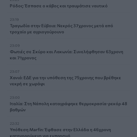
Ρόδος: Έσπασε ο κάβος και τραυμάτισε ναυτικό
23:19
Τραγωδία στην Εύβοια: Νεκρός 37χρονος μετά από
τροχαίο με αγριογούρουνο
23:09
Φωτιές σε Σκύρο και Λακωνία: Συνελήφθησαν 63χρονη
και 71χρονος
23:07
Χανιά: ΕΔΕ για την υπόθεση της 75χρονης που βρέθηκε
νεκρή σε χωράφι
23:00
Ιταλία: Στη Νάπολη καταγράφηκε θερμοκρασία-ρεκόρ 48
βαθμών
22:32
Υπόθεση Marfin: Έφθασε στην Ελλάδα η 46χρονη
κατηγορούμενη για εμπρησμό