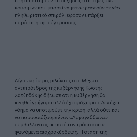
ήδη παρατηρούνται αυξήσεις στις τιμές των
καυσίμων που μπορεί να μεταφραστούν σε νέο
πληθωριστικό σπιράλ, εφόσον υπάρξει
παράταση της σύγκρουσης.
Glomex
Video
Λίγο νωρίτερα, μιλώντας στο Mega ο
αντιπρόεδρος της κυβέρνησης Κωστής
Χατζηδάκης δήλωσε ότι η κυβέρνηση θα
κινηθεί γρήγορα αλλά όχι πρόχειρα. «Δεν έχει
νόημα να υποτιμούμε την κρίση, αλλά ούτε και
να παρουσιάζουμε έναν «Αρμαγεδδώνα»
συμβάλλοντας με αυτό τον τρόπο και σε
φαινόμενα αισχροκέρδειας. Η στάση της