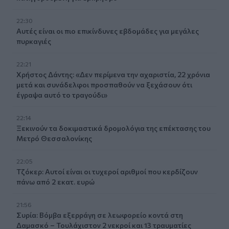
22:30
Αυτές είναι οι πιο επικίνδυνες εβδομάδες για μεγάλες
πυρκαγιές
22:21
Χρήστος Δάντης: «Δεν περίμενα την αχαριστία, 22 χρόνια
μετά και συνάδελφοι προσπαθούν να ξεχάσουν ότι
έγραψα αυτό το τραγούδι»
22:14
Ξεκινούν τα δοκιμαστικά δρομολόγια της επέκτασης του
Μετρό Θεσσαλονίκης
22:05
Τζόκερ: Αυτοί είναι οι τυχεροί αριθμοί που κερδίζουν
πάνω από 2 εκατ. ευρώ
21:56
Συρία: Βόμβα εξερράγη σε λεωφορείο κοντά στη
Δαμασκό – Τουλάχιστον 2 νεκροί και 13 τραυματίες