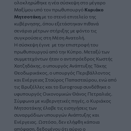
ολοκληρώθηκε η νέα σύσκεψη στο μέγαρο
Μαξίμου
υπό τον πρωθυπουργό
Κυριάκο
Μητσοτάκη
με το στενό επιτελείο της
κυβέρνησης
, όπου εξετάστηκαν πιθανά
σενάρια
μέτρων στήριξης
με φόντο τις
συγκρούσεις στη
Μέση Ανατολή
.
Η σύσκεψη έγινε με την επιστροφή του
πρωθυπουργού από την Κύπρο. Μεταξύ των
συμμετεχόντων ήταν ο αντιπρόεδρος Κωστής
Χατζηδάκης, ο υπουργός Ανάπτυξης Τάκης
Θεοδωρικάκος, ο υπουργός Περιβάλλοντος
και Ενέργειας Σταύρος Παπασταύρου, ενώ από
τις Βρυξέλλες και το Eurogroup συνδέθηκε ο
υφυπουργός Οικονομικών Θάνος Πετραλιάς.
Σύμφωνα με κυβερνητικές πηγές, ο Κυριάκος
Μητσοτάκης έλαβε τις εισηγήσεις των
συναρμόδιων υπουργών Ανάπτυξης και
Ενέργειας. Ωστόσο, δεν ελήφθη κάποια
απόφαση, δεδομένου ότι αύριο ο