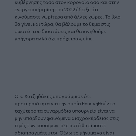
κυβέρνησης τόσο στον κορονοϊό όσο και στην
ενεργειακή κρίση του 2022 έδειξε ότι
κινούμαστε νωρίτερα από άλλες χώρες. Το ίδιο
θα γίνει και τώρα, θα βάλουμε το θέμα στις
σωστές του διαστάσεις και θα κινηθούμε
γρήγορα αλλά όχι πρόχειρα», είπε.
Glomex
Video
Ο κ. Χατζηδάκης υπογράμμισε ότι
προτεραιότητα για την οποία θα κινηθούν το
ταχύτερο τα συναρμόδια υπουργεία είναι να
μην υπάρξουν φαινόμενα αισχροκέρδειας στις
τιμές των καυσίμων. «Σε αυτό θα είμαστε
αδιαπραγμάτευτοι. Θέλω το μήνυμα να είναι