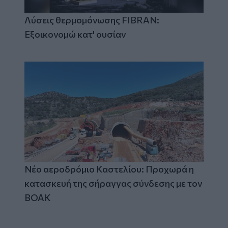
Λύσεις θερμομόνωσης FIBRAN:
Εξοικονομώ κατ' ουσίαν
Νέο αεροδρόμιο Καστελίου: Προχωρά η
κατασκευή της σήραγγας σύνδεσης με τον
ΒΟΑΚ