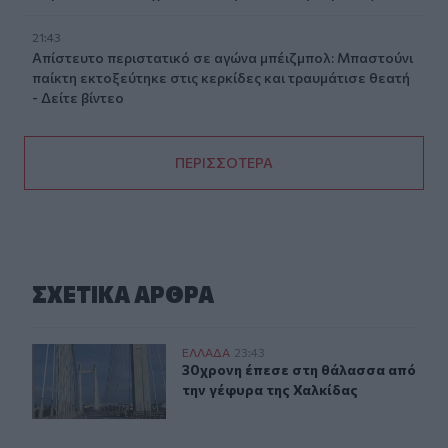
21:43
Απίστευτο περιστατικό σε αγώνα μπέιζμπολ: Μπαστούνι
παίκτη εκτοξεύτηκε στις κερκίδες και τραυμάτισε θεατή
- Δείτε βίντεο
ΠΕΡΙΣΣΟΤΕΡΑ
ΣΧΕΤΙΚA AΡΘΡΑ
30χρονη έπεσε στη θάλασσα από την γέφυρα της Χαλκί
ΕΛΛAΔΑ
23:43
30χρονη έπεσε στη θάλασσα από τη
30χρονη έπεσε στη θάλασσα από
την γέφυρα της Χαλκίδας