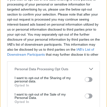
processing of your personal or sensitive information for
ΣΤΕΊΛΕ ΤΗΝ ΕΊΔΗΣΗ
targeted advertising by us, please use the below opt-out
section to confirm your selection. Please note that after your
opt-out request is processed you may continue seeing
interest-based ads based on personal information utilized by
us or personal information disclosed to third parties prior to
Ροή ειδήσεων
Δημοφιλή
your opt-out. You may separately opt-out of the further
disclosure of your personal information by third parties on the
IAB’s list of downstream participants. This information may
03:34
also be disclosed by us to third parties on the
IAB’s List of
Το απολαυστικό βίντεο της Νατάσας Θεοδωρίδου με τη
Downstream Participants
that may further disclose it to other
μητέρα της
third parties.
02:51
Personal Data Processing Opt Outs
Ο έρωτας θα πρωταγωνιστήσει στη ζωή αυτών των
ζωδίων τον Αύγουστο
I want to opt-out of the Sharing of my
personal data.
Opted In
01:42
Καύσωνας στο γραφείο: Πόσο μπορεί να χαλαρώσει το
I want to opt-out of the Sale of my
dress code
Personal Data.
Opted In