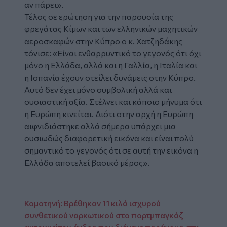
αν πάρει».
Τέλος σε ερώτηση για την παρουσία της
φρεγάτας Κίμων και των ελληνικών μαχητικών
αεροσκαφών στην Κύπρο ο κ. Χατζηδάκης
τόνισε: «Είναι ενθαρρυντικό το γεγονός ότι όχι
μόνο η Ελλάδα, αλλά και η Γαλλία, η Ιταλία και
η Ισπανία έχουν στείλει δυνάμεις στην Κύπρο.
Αυτό δεν έχει μόνο συμβολική αλλά και
ουσιαστική αξία. Στέλνει και κάποιο μήνυμα ότι
η Ευρώπη κινείται. Διότι στην αρχή η Ευρώπη
αιφνιδιάστηκε αλλά σήμερα υπάρχει μια
ουσιωδώς διαφορετική εικόνα και είναι πολύ
σημαντικό το γεγονός ότι σε αυτή την εικόνα η
Ελλάδα αποτελεί βασικό μέρος».
Κομοτηνή: Βρέθηκαν 11 κιλά ισχυρού
συνθετικού ναρκωτικού στο πορτμπαγκάζ