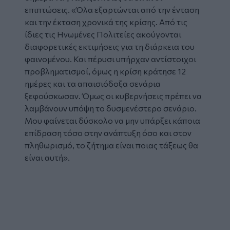
επιπτώσεις. «Όλα εξαρτώνται από την ένταση
και την έκταση χρονικά της κρίσης. Από τις
ίδιες τις Ηνωμένες Πολιτείες ακούγονται
διαφορετικές εκτιμήσεις για τη διάρκεια του
φαινομένου. Και πέρυσι υπήρχαν αντίστοιχοι
προβληματισμοί, όμως η κρίση κράτησε 12
ημέρες και τα απαισιόδοξα σενάρια
ξεφούσκωσαν. Όμως οι κυβερνήσεις πρέπει να
λαμβάνουν υπόψη το δυσμενέστερο σενάριο.
Μου φαίνεται δύσκολο να μην υπάρξει κάποια
επίδραση τόσο στην ανάπτυξη όσο και στον
πληθωρισμό, το ζήτημα είναι ποιας τάξεως θα
είναι αυτή».
Glomex
Video