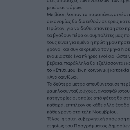
στις αποδοχές των ενστόλων, των εργα
μειώσεις φόρων.
Με βάση λοιπόν τα παραπάνω, οι νέοι 
οικονομίας θα διατεθούν σε τρεις κατ
Πρώτον, για να δοθεί απάντηση στο π
τα βγάζουν πέρα οι συμπολίτες μας που
τους είναι για εμένα η πρώτη μου προ
χρόνο, και συγκεκριμένα τον μήνα Νοέ
ενοικιαστές ένα πλήρες ενοίκιο, ώστε
βέβαια, παράλληλα θα εξελίσσονται κ
το «Σπίτι μου ΙΙ», η κοινωνική κατοικία
«Ανακαινίζω».
Το δεύτερο μέτρο απευθύνεται σε περ
χαμηλοσυνταξιούχους, ανασφάλιστους
κατηγορίες οι οποίες από φέτος θα στη
καθαρά, επιπλέον σε κάθε άλλο έσοδό
κάθε χρόνο στα τέλη Νοεμβρίου.
Τέλος, η τρίτη κυβερνητική απόφαση 
ετησίως του Προγράμματος Δημοσίων 