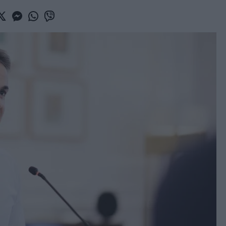
book
witter
Messenger
Whatsapp
Viber