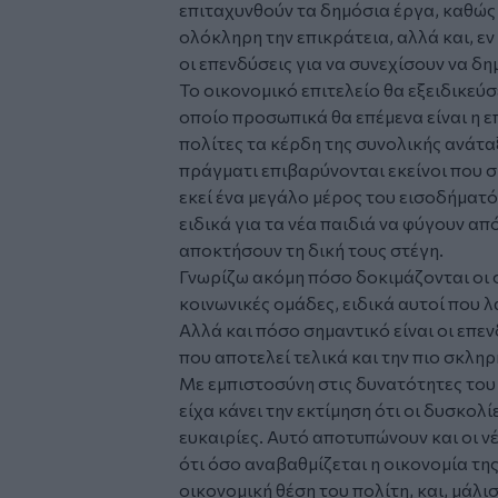
επιταχυνθούν τα δημόσια έργα, καθώς
ολόκληρη την επικράτεια, αλλά και, ε
οι επενδύσεις για να συνεχίσουν να δη
Το οικονομικό επιτελείο θα εξειδικεύσ
οποίο προσωπικά θα επέμενα είναι η ε
πολίτες τα κέρδη της συνολικής ανάταξ
πράγματι επιβαρύνονται εκείνοι που σ
εκεί ένα μεγάλο μέρος του εισοδήματό
ειδικά για τα νέα παιδιά να φύγουν από
αποκτήσουν τη δική τους στέγη.
Γνωρίζω ακόμη πόσο δοκιμάζονται οι 
κοινωνικές ομάδες, ειδικά αυτοί που λ
Αλλά και πόσο σημαντικό είναι οι επεν
που αποτελεί τελικά και την πιο σκληρ
Με εμπιστοσύνη στις δυνατότητες του 
είχα κάνει την εκτίμηση ότι οι δυσκολ
ευκαιρίες. Αυτό αποτυπώνουν και οι 
ότι όσο αναβαθμίζεται η οικονομία τη
οικονομική θέση του πολίτη, και, μάλι