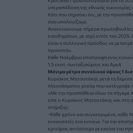
Κρατικού Προϋπολογισμού για το 202
υπεραπόδοση της εθνικής οικονομίας 
Κάτι που σημαίνει ότι, με την προσπά
όσο υπολογίζαμε.
Ανακοινώνουμε σήμερα πρωτοβουλίες ύψ
εισοδημάτων, με ισχύ εντός του 2025. 
είναι η συλλογική πρόοδος να μετατρέ
προκοπή».
Κάθε Νοέμβριο επιστροφή ενός ενοικίο
1,5 εκατ. συνταξιούχους και ΑμεΑ
Μόνιμα μέτρα συνολικού ύψους 1 δι
Κυριάκος Μητσοτάκης μετά τη δημοσ
πλεονάσματος ρεκόρ που κατέγραψε η 
«Με την προσπάθεια όλων τα πήγαμε 
είπε ο Κυριάκος Μητσοτάκης και στη 
στήριξης:
-Κάθε χρόνο και συγκεκριμένα, κάθε Ν
ενοικιαστές ένα ενοίκιο. Για την επι
κριτήρια, αντίστοιχα με εκείνα του πρ