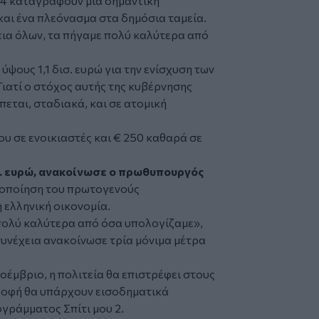
4 καταγράφουν μία σημαντική
και ένα πλεόνασμα στα δημόσια ταμεία.
θεια όλων, τα πήγαμε πολύ καλύτερα από
ους 1,1 δισ. ευρώ για την ενίσχυση των
Γιατί ο στόχος αυτής της κυβέρνησης
πεται, σταδιακά, και σε ατομική
υ σε ενοικιαστές και € 250 καθαρά σε
σ. ευρώ, ανακοίνωσε ο πρωθυπουργός
ιοποίηση του πρωτογενούς
ελληνική οικονομία.
πολύ καλύτερα από όσα υπολογίζαμε»,
συνέχεια ανακοίνωσε τρία μόνιμα μέτρα
οέμβριο, η πολιτεία θα επιστρέφει στους
στροφή θα υπάρχουν εισοδηματικά
ογράμματος Σπίτι μου 2.