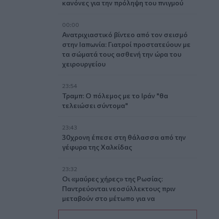
κανόνες για την πρόληψη του πνιγμού
00:00
Ανατριχιαστικό βίντεο από τον σεισμό
στην Ιαπωνία: Γιατροί προστατεύουν με
τα σώματά τους ασθενή την ώρα του
χειρουργείου
23:54
Τραμπ: Ο πόλεμος με το Ιράν "θα
τελειώσει σύντομα"
23:43
30χρονη έπεσε στη θάλασσα από την
γέφυρα της Χαλκίδας
23:32
Οι «μαύρες χήρες» της Ρωσίας:
Παντρεύονται νεοσύλλεκτους πριν
μεταβούν στο μέτωπο για να
εισπράξουν τις «παχυλές»
αποζημιώσεις