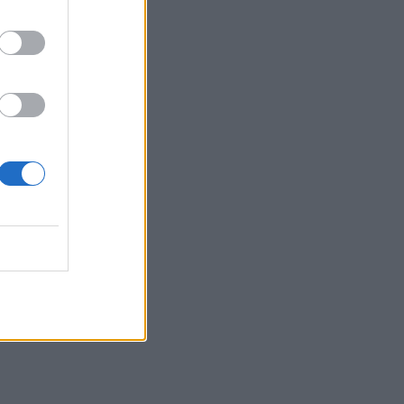
22:05
Τζόκερ: Αυτοί είναι οι τυχεροί αριθμοί
που κερδίζουν πάνω από 2 εκατ. ευρώ
21:56
Συρία: Βόμβα εξερράγη σε λεωφορείο
κοντά στη Δαμασκό – Τουλάχιστον 2
νεκροί και 13 τραυματίες
21:43
Απίστευτο περιστατικό σε αγώνα
μπέιζμπολ: Μπαστούνι παίκτη
εκτοξεύτηκε στις κερκίδες και
τραυμάτισε θεατή - Δείτε βίντεο
21:30
Γκουτέρες: Άμεσος τερματισμός των
επιθέσεων κατά αμάχων σε Ουκρανία
και Ρωσία