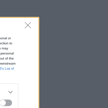
θερμοκρασία-ρεκόρ 48 βαθμών
22:32
Υπόθεση Marfin: Έφθασε στην Ελλάδα
η 46χρονη κατηγορούμενη για
εμπρησμό
sonal or
22:30
ection to
Αυτές είναι οι πιο επικίνδυνες
ou may
εβδομάδες για μεγάλες πυρκαγιές
 personal
out of the
22:21
 downstream
Χρήστος Δάντης: «Δεν περίμενα την
B’s List of
αχαριστία, 22 χρόνια μετά και
συνάδελφοι προσπαθούν να ξεχάσουν
ότι έγραψα αυτό το τραγούδι»
22:14
Ξεκινούν τα δοκιμαστικά δρομολόγια
της επέκτασης του Μετρό
Θεσσαλονίκης