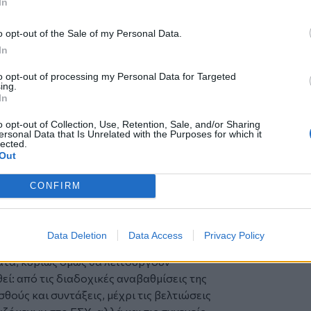
In
ς, μία πολιτική που συνδυάζει την
φροντίδα, με θεμέλιο όμως, πάντα, τη
o opt-out of the Sale of my Personal Data.
δια πολιτική που αναγνωρίζουν και όλοι
In
 κρατά ακλόνητη την εσωτερική μας
to opt-out of processing my Personal Data for Targeted
κόσμο. Ενώ, ταυτόχρονα, μπορεί να
ing.
τα, διαψεύδοντας τους δημαγωγούς του
In
βαίνει τα τελευταία χρόνια, αυτό
o opt-out of Collection, Use, Retention, Sale, and/or Sharing
ρά, μάλιστα, με πρωτοβουλίες που
ersonal Data that Is Unrelated with the Purposes for which it
lected.
αγή.
Out
 θα ισχύσουν μέσα στο 2025, ακριβώς
 πορεία μας. Θα αποτελέσουν, όμως,
CONFIRM
τακτες και στοχευμένες παρεμβάσεις όπως
σια οικονομικά μεγέθη είναι δομικού
Data Deletion
Data Access
Privacy Policy
εφαρμόζονται κατά τρόπο ώστε να
τα, κυρίως όμως θα λειτουργούν
ί: από τις διαδοχικές αναβαθμίσεις της
σθούς και συντάξεις, μέχρι τις βελτιώσεις