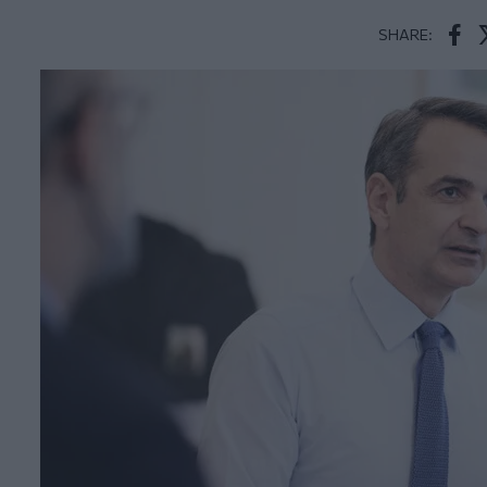
SHARE:
Face
T