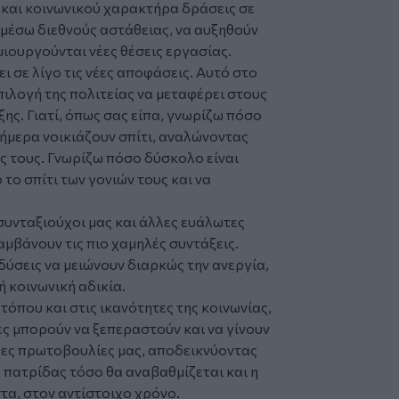
 και κοινωνικού χαρακτήρα δράσεις σε
ν μέσω διεθνούς αστάθειας, να αυξηθούν
μιουργούνται νέες θέσεις εργασίας.
ει σε λίγο τις νέες αποφάσεις. Αυτό στο
πιλογή της πολιτείας να μεταφέρει στους
ης. Γιατί, όπως σας είπα, γνωρίζω πόσο
ήμερα νοικιάζουν σπίτι, αναλώνοντας
ς τους. Γνωρίζω πόσο δύσκολο είναι
 το σπίτι των γονιών τους και να
συνταξιούχοι μας και άλλες ευάλωτες
αμβάνουν τις πιο χαμηλές συντάξεις.
δύσεις να μειώνουν διαρκώς την ανεργία,
ή κοινωνική αδικία.
τόπου και στις ικανότητες της κοινωνίας,
ίες μπορούν να ξεπεραστούν και να γίνουν
νέες πρωτοβουλίες μας, αποδεικνύοντας
ς πατρίδας τόσο θα αναβαθμίζεται και η
στα, στον αντίστοιχο χρόνο.