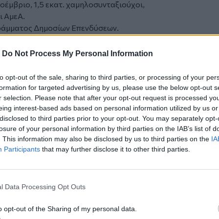
έμβριο, 1,5 εκατ. χαμηλοσυνταξιούχοι,
ι ΑμεΑ.
γράμματος Δημοσίων Επενδύσεων.
οτάκη
μή τις ημέρες του Πάσχα, να σας ευχηθώ
-
Do Not Process My Personal Information
αι χαρές σε εσάς και στις οικογένειές
to opt-out of the sale, sharing to third parties, or processing of your per
σμού για το 2024, που μόλις
formation for targeted advertising by us, please use the below opt-out s
την ΕΛΣΤΑΤ, καταγράφουν μία σημαντική
r selection. Please note that after your opt-out request is processed y
eing interest-based ads based on personal information utilized by us or
και ένα πλεόνασμα στα δημόσια ταμεία.
disclosed to third parties prior to your opt-out. You may separately opt-
θεια όλων, τα πήγαμε πολύ καλύτερα από
losure of your personal information by third parties on the IAB’s list of
. This information may also be disclosed by us to third parties on the
IA
μετώπιση της φοροδιαφυγής, αλλά και μια
Participants
that may further disclose it to other third parties.
φεραν πρόσθετα έσοδα, πάνω και από
σι, παρά τους αυστηρούς ευρωπαϊκούς
μέρος τους μπορεί, πλέον, να
l Data Processing Opt Outs
λωστε, ότι αυτός είναι και o στόχος
όοδος να μετατρέπεται, σταδιακά, και σε
o opt-out of the Sharing of my personal data.