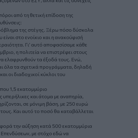
ζόμενων στο ΕΣΥ, αλλά και τις συνεχείς
πόροι από τη θετική επίδοση της
ευθύνσεις:
ρόβλημα της στέγης. Ξέρω πόσο δύσκολα
 είναι στο ενοίκιο και η ανακούφισή
τεραιότητα. Γι’ αυτό αποφασίσαμε κάθε
μβριο, η πολιτεία να επιστρέφει στους
 να ελαφρυνθούν τα έξοδά τους. Ενώ,
αι όλα τα σχετικά προγράμματα, δηλαδή
 και οι διαδοχικοί κύκλοι του
ίπου 1,5 εκατομμύριο
 υπερήλικες και άτομα με αναπηρία,
ρίζονται, σε μόνιμη βάση, με 250 ευρώ
 τους. Και αυτό το ποσό θα καταβάλλεται
αφορά την αύξηση κατά 500 εκατομμύρια
Επενδύσεων, με στόχο εδώ να